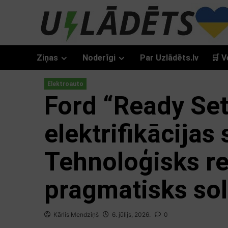
Skip
to
content
Ziņas
Noderīgi
Par Uzlādēts.lv
🛒 V
Elektroauto
Ford “Ready Set
elektrifikācijas 
Tehnoloģisks re
pragmatisks sol
Kārlis Mendziņš
6. jūlijs, 2026.
0