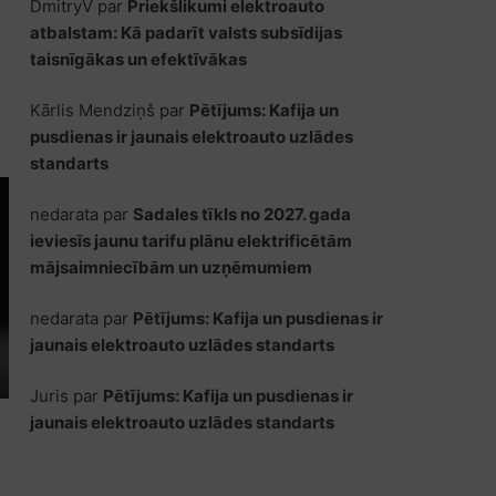
DmitryV
par
Priekšlikumi elektroauto
atbalstam: Kā padarīt valsts subsīdijas
taisnīgākas un efektīvākas
Kārlis Mendziņš
par
Pētījums: Kafija un
pusdienas ir jaunais elektroauto uzlādes
standarts
nedarata
par
Sadales tīkls no 2027. gada
ieviesīs jaunu tarifu plānu elektrificētām
mājsaimniecībām un uzņēmumiem
nedarata
par
Pētījums: Kafija un pusdienas ir
jaunais elektroauto uzlādes standarts
Juris
par
Pētījums: Kafija un pusdienas ir
jaunais elektroauto uzlādes standarts