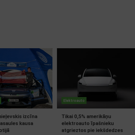
Elektroauto
eļevskis izcīna
Tikai 0,5% amerikāņu
asaules kausa
elektroauto īpašnieku
tijā
atgrieztos pie iekšdedzes