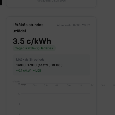
Pārbaudīts: 04.08.2026
Lētākās stundas
Atjaunināts: 07.08. 20:32
uzlādei
3.5 c/kWh
Tagad ir izdevīgi lādēties
Lētākais 3h periods:
14:00–17:00 (sestd., 08.08.)
~0.1 c/kWh vidēji
c/kWh
15
21:00
00:00
03:00
06:00
09:00
12:00
15:00
18:00
21
10
5
0