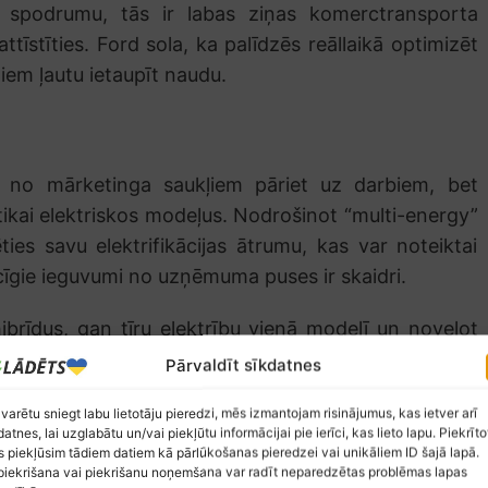
 spodrumu, tās ir labas ziņas komerctransporta
ttīstīties. Ford sola, ka palīdzēs reāllaikā optimizēt
em ļautu ietaupīt naudu.
i no mārketinga saukļiem pāriet uz darbiem, bet
tikai elektriskos modeļus. Nodrošinot “multi-energy”
ties savu elektrifikācijas ātrumu, kas var noteiktai
icīgie ieguvumi no uzņēmuma puses ir skaidri.
hibrīdus, gan tīru elektrību vienā modelī un novelot
rināt pāreju?
Pārvaldīt sīkdatnes
u, iezīmējot ačgārno tekstu un nospiežot
Ctrl+Enter
. Paldies!
 varētu sniegt labu lietotāju pieredzi, mēs izmantojam risinājumus, kas ietver arī
datnes, lai uzglabātu un/vai piekļūtu informācijai pie ierīci, kas lieto lapu. Piekrīto
 piekļūsim tādiem datiem kā pārlūkošanas pieredzei vai unikāliem ID šajā lapā.
iekrišana vai piekrišanu noņemšana var radīt neparedzētas problēmas lapas