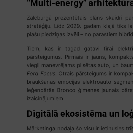
“Multi-energy” arhitektūr
Zalcburgā prezentētais plāns
skaidri pa
stratēģiju. Līdz 2029. gadam klajā tiks la
plašu piedziņas izvēli – no parastiem hibrī
Tiem, kas ir tagad gatavi tīrai elekt
pārsteigumus. Pirmais ir jauns, kompakts
viegli manevrējams pilsētas auto, un baum
Ford Focus
. Otrais pārsteigums ir kompakt
braukšanas emocijas elektroauto segme
leģendārās Bronco ģimenes jaunais pārstā
izaicinājumiem.
Digitālā ekosistēma un loģ
Mārketinga nodaļa šo visu ir ietinusies tr