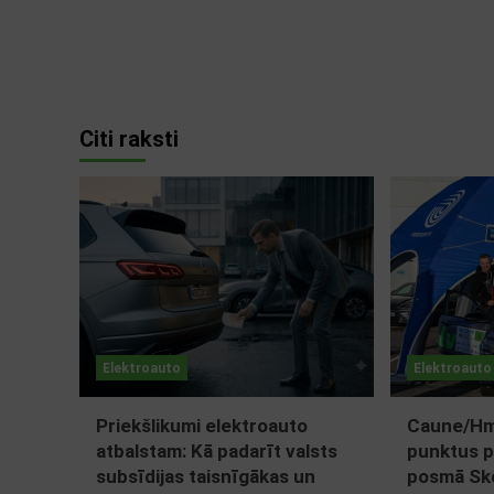
Citi raksti
Elektroauto
Elektroauto
Priekšlikumi elektroauto
Caune/Hmi
atbalstam: Kā padarīt valsts
punktus p
subsīdijas taisnīgākas un
posmā Sko