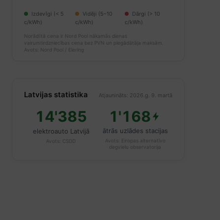
Izdevīgi (< 5
Vidēji (5–10
Dārgi (> 10
c/kWh)
c/kWh)
c/kWh)
Norādītā cena ir Nord Pool nākamās dienas
vairumtirdzniecības cena bez PVN un piegādātāja maksām.
Avots: Nord Pool / Elering
Latvijas statistika
Atjaunināts: 2026.g. 9. martā
14'385
1'168
ātrās uzlādes stacijas
elektroauto Latvijā
Avots:
Eiropas alternatīvo
Avots:
CSDD
degvielu observatorija