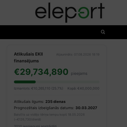
Atlikušais EKII
Atjaunināts: 07.08.2026 18:19
finansējums
€29,734,890
pieejams
Izmantots: €10,265,110 (25.7%)
Kopā: €40,000,000
Atlikušais ilgums:
235 dienas
Prognozētais izbeigšanās datums:
30.03.2027
Balstīts uz vidējo tēriņa tempu kopš 18.05.2026
(~€126,730/dienā)
2010 iesniegumi apstrādāti