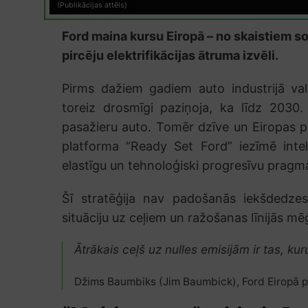
(Publikācijas attēls)
Ford maina kursu Eiropā – no skaistiem s
pircēju elektrifikācijas ātruma izvēli.
Pirms dažiem gadiem auto industrijā val
toreiz drosmīgi paziņoja, ka līdz 2030.
pasažieru auto. Tomēr dzīve un Eiropas pi
platforma “Ready Set Ford” iezīmē inte
elastīgu un tehnoloģiski progresīvu pragm
Šī stratēģija nav padošanās iekšdedzes 
situāciju uz ceļiem un ražošanas līnijās m
Ātrākais ceļš uz nulles emisijām ir tas, ku
Džims Baumbiks (Jim Baumbick), Ford Eiropā p