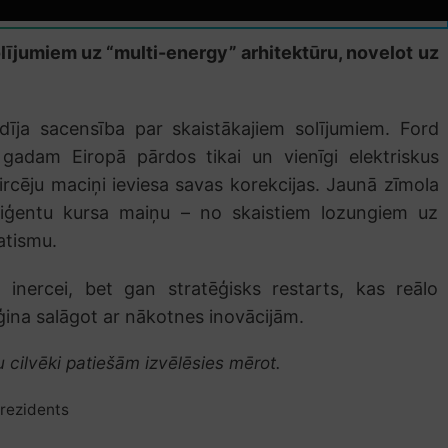
olījumiem uz “multi-energy” arhitektūru, novelot uz
dīja sacensība par skaistākajiem solījumiem. Ford
 gadam Eiropā pārdos tikai un vienīgi elektriskus
rcēju maciņi ieviesa savas korekcijas. Jaunā zīmola
liģentu kursa maiņu – no skaistiem lozungiem uz
atismu.
inercei, bet gan stratēģisks restarts, kas reālo
ēģina salāgot ar nākotnes inovācijām.
ru cilvēki patiešām izvēlēsies mērot.
rezidents