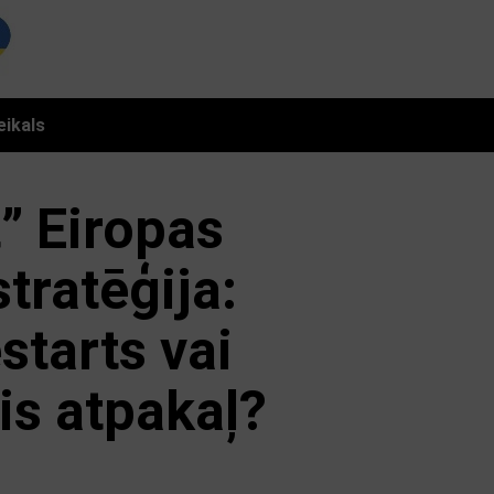
eikals
” Eiropas
stratēģija:
starts vai
is atpakaļ?