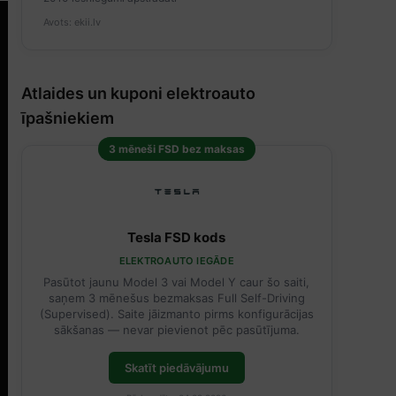
Avots: ekii.lv
Atlaides un kuponi elektroauto
īpašniekiem
3 mēneši FSD bez maksas
Tesla FSD kods
ELEKTROAUTO IEGĀDE
Pasūtot jaunu Model 3 vai Model Y caur šo saiti,
saņem 3 mēnešus bezmaksas Full Self-Driving
(Supervised). Saite jāizmanto pirms konfigurācijas
sākšanas — nevar pievienot pēc pasūtījuma.
Skatīt piedāvājumu