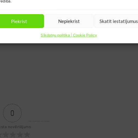
edībā.
Piekrist
Nepiekrist
Skatīt iestatījumu
Sīkdatņu politika | Cookie Policy
0
ksta novērtējums