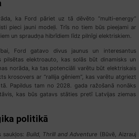
a
rāda, ka Ford pāriet uz tā dēvēto “multi-energy”
isti pieci jauni modeļi. Trīs no tiem būs pieejami ar
diem un spraudņa hibrīdiem līdz pilnīgi elektriskiem.
rībai, Ford gatavo divus jaunus un interesantus
 pilsētas elektroauto, kas solās būt dinamisks un
as norāda, ka tas potenciāli varētu būt elektriskais
s krosovers ar “rallija gēniem”, kas varētu atgriezt
ntā. Papildus tam no 2028. gada ražošanā nonāks
vis, kas būs gatavs stāties pretī Latvijas ziemas
ika politikā
īs saukļos:
Build, Thrill and Adventure
(Būvē, Aizrauj