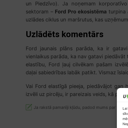
un Piedzīvo). Ja noņemam korporatīvo
sektoram –
Ford Pro ekosistēma
turpina a
uzlādes ciklus un maršrutus, kas uzņēmumi
Uzlādēts komentārs
Ford jaunais plāns parāda, ka ir gatav
vienlaikus parāda, ka nav gatavi piedāvāt 
elastību, Ford ļauj cilvēkam pašam izvēlē
daļai sabiedrības labāk patikt. Vismaz īsla
Vai Ford elastīgā pieeja, piedāvājot gan 
izvēli uz pircēju, ir pareizais veids, kā paāt
Ja rakstā pamanīji kļūdu, padod mums par to ziņ
Lai
sīk
mēs
Nep