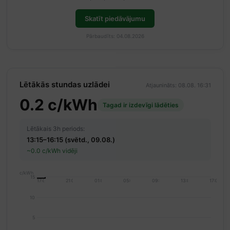
Skatīt piedāvājumu
Pārbaudīts: 04.08.2026
Lētākās stundas uzlādei
Atjaunināts: 08.08. 16:31
0.2 c/kWh
Tagad ir izdevīgi lādēties
Lētākais 3h periods:
13:15–16:15 (svētd., 09.08.)
~0.0 c/kWh vidēji
c/kWh
15
17:00
21:00
01:00
05:00
09:00
13:00
17:00
10
5