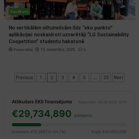
Pasākumi
No vertikālām siltumnīcām līdz “eko punktu”
aplikācijai: noskaidroti uzvarētāji “LG Sustainability
Coopetition” studentu hakatonā
Preses relīze
0
12. novembris, 2025.
Ziņu
2
…
Previous
1
3
4
5
23
Next
numerācija
pēc
Atlikušais EKII finansējums
Atjaunināts: 08.08.2026 13:19
lappusēm
€29,734,890
pieejams
Izmantots: €10,265,110 (25.7%)
Kopā: €40,000,000