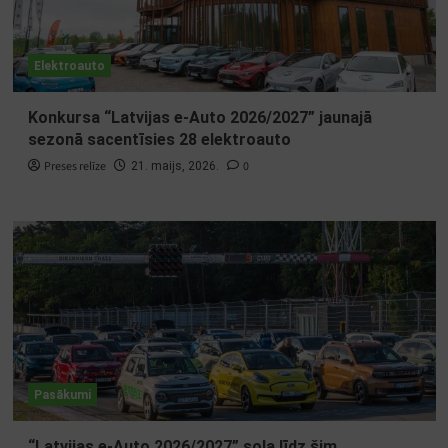
Elektroauto
Konkursa “Latvijas e-Auto 2026/2027” jaunajā
sezonā sacentīsies 28 elektroauto
Preses relīze
0
21. maijs, 2026.
Pasākumi
“Latvijas e-Auto 2026/2027” sola līdz šim