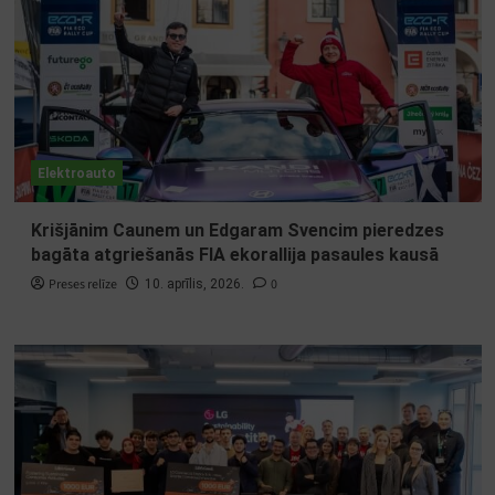
Elektroauto
Krišjānim Caunem un Edgaram Svencim pieredzes
bagāta atgriešanās FIA ekorallija pasaules kausā
Preses relīze
0
10. aprīlis, 2026.