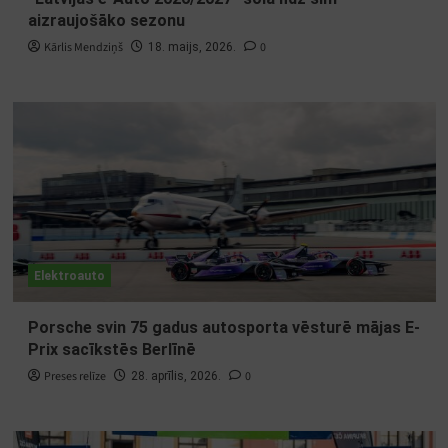
aizraujošāko sezonu
Kārlis Mendziņš
0
18. maijs, 2026.
Elektroauto
Porsche svin 75 gadus autosporta vēsturē mājas E-
Prix sacīkstēs Berlīnē
Preses relīze
0
28. aprīlis, 2026.