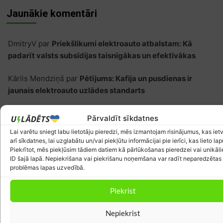
Jaunākie komentāri
DmitryV
par
Priekšlikumi elektroauto atbalstam: Kā
padarīt valsts subsīdijas taisnīgākas un efektīvākas
Kārlis Mendziņš
par
Pētījums: Kafija un pusdienas ir
jaunais elektroauto uzlādes standarts
nedarata
par
Sadales tīkls no 2027. gada ieviesīs jaunu
Pārvaldīt sīkdatnes
tarifu plānu elektrificētām mājsaimniecībām un
Lai varētu sniegt labu lietotāju pieredzi, mēs izmantojam risinājumus, kas iet
uzņēmumiem
arī sīkdatnes, lai uzglabātu un/vai piekļūtu informācijai pie ierīci, kas lieto lap
Piekrītot, mēs piekļūsim tādiem datiem kā pārlūkošanas pieredzei vai unikāl
ID šajā lapā. Nepiekrišana vai piekrišanu noņemšana var radīt neparedzētas
nedarata
par
Pētījums: Kafija un pusdienas ir jaunais
problēmas lapas uzvedībā.
elektroauto uzlādes standarts
Piekrist
Juris
par
Pētījums: Kafija un pusdienas ir jaunais
elektroauto uzlādes standarts
Nepiekrist