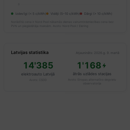
0
Izdevīgi (< 5 c/kWh)
Vidēji (5–10 c/kWh)
Dārgi (> 10 c/kWh)
Norādītā cena ir Nord Pool nākamās dienas vairumtirdzniecības cena bez
PVN un piegādātāja maksām.
Avots: Nord Pool / Elering
Latvijas statistika
Atjaunināts: 2026.g. 9. martā
14'385
1'168
ātrās uzlādes stacijas
elektroauto Latvijā
Avots:
Eiropas alternatīvo degvielu
Avots:
CSDD
observatorija