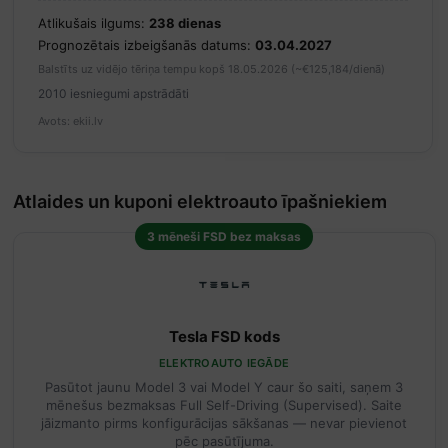
Atlikušais ilgums:
238 dienas
Prognozētais izbeigšanās datums:
03.04.2027
Balstīts uz vidējo tēriņa tempu kopš 18.05.2026 (~€125,184/dienā)
2010 iesniegumi apstrādāti
Avots: ekii.lv
Atlaides un kuponi elektroauto īpašniekiem
3 mēneši FSD bez maksas
Tesla FSD kods
ELEKTROAUTO IEGĀDE
Pasūtot jaunu Model 3 vai Model Y caur šo saiti, saņem 3
mēnešus bezmaksas Full Self-Driving (Supervised). Saite
jāizmanto pirms konfigurācijas sākšanas — nevar pievienot
pēc pasūtījuma.