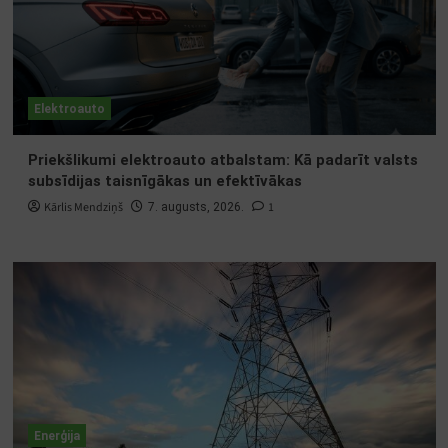
Elektroauto
Priekšlikumi elektroauto atbalstam: Kā padarīt valsts
subsīdijas taisnīgākas un efektīvākas
Kārlis Mendziņš
1
7. augusts, 2026.
Enerģija