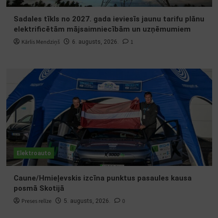
Sadales tīkls no 2027. gada ieviesīs jaunu tarifu plānu
elektrificētām mājsaimniecībām un uzņēmumiem
Kārlis Mendziņš
1
6. augusts, 2026.
Elektroauto
Caune/Hmieļevskis izcīna punktus pasaules kausa
posmā Skotijā
Preses relīze
0
5. augusts, 2026.