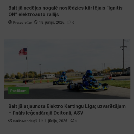
Baltijā nedēļas nogalē noslēdzies kārtējais “Ignitis
ON” elektroauto rallijs
Preses relīze
0
18. jūnijs, 2026.
Pasākumi
Baltijā atjaunota Elektro Kartingu Līga; uzvarētājam
– fināls leģendārajā Deitonā, ASV
Kārlis Mendziņš
0
1. jūnijs, 2026.