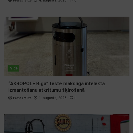
Preses relīze
0
4. augusts, 2026.
Vide
“AKROPOLE Rīga” testē mākslīgā intelekta
izmantošanu atkritumu šķirošanā
Preses relīze
0
1. augusts, 2026.