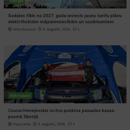
Enerģija
Sadales tīkls no 2027. gada ieviesīs jaunu tarifu plānu
elektrificētām mājsaimniecībām un uzņēmumiem
Kārlis Mendziņš
1
6. augusts, 2026.
Elektroauto
Caune/Hmieļevskis izcīna punktus pasaules kausa
posmā Skotijā
Preses relīze
0
5. augusts, 2026.