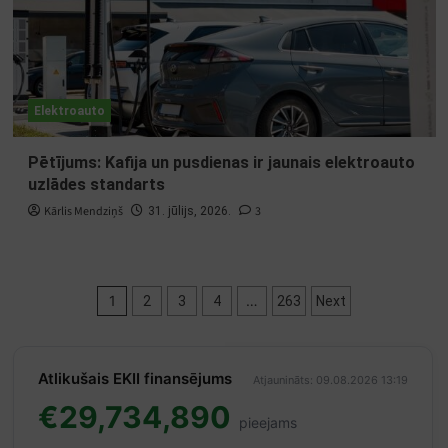
Elektroauto
Pētījums: Kafija un pusdienas ir jaunais elektroauto
uzlādes standarts
Kārlis Mendziņš
3
31. jūlijs, 2026.
Ziņu
1
…
2
3
4
263
Next
numerācija
pēc
Atlikušais EKII finansējums
Atjaunināts: 09.08.2026 13:19
lappusēm
€29,734,890
pieejams