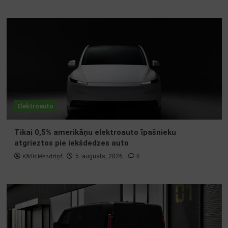
Elektroauto
Tikai 0,5% amerikāņu elektroauto īpašnieku
atgrieztos pie iekšdedzes auto
Kārlis Mendziņš
0
5. augusts, 2026.