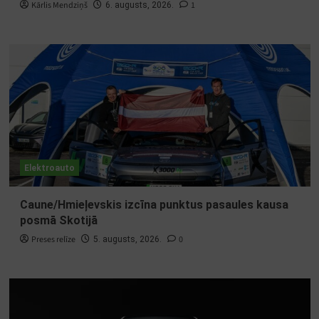
Kārlis Mendziņš
1
6. augusts, 2026.
Elektroauto
Caune/Hmieļevskis izcīna punktus pasaules kausa
posmā Skotijā
Preses relīze
0
5. augusts, 2026.