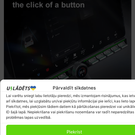
Pārvaldīt sīkdatnes
Lai varētu sniegt labu lietotāju pieredzi, mēs izmantojam risinājumus, kas iet
arī sīkdatnes, lai uzglabātu un/vai piekļūtu informācijai pie ierīci, kas lieto lap
Piekrītot, mēs piekļūsim tādiem datiem kā pārlūkošanas pieredzei vai unikāl
ID šajā lapā. Nepiekrišana vai piekrišanu noņemšana var radīt neparedzētas
problēmas lapas uzvedībā.
Piekrist