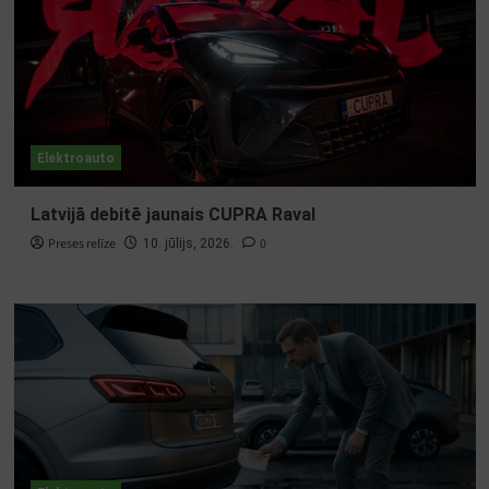
Elektroauto
Latvijā debitē jaunais CUPRA Raval
Preses relīze
0
10. jūlijs, 2026.