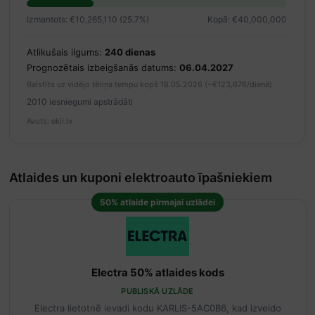
Izmantots: €10,265,110 (25.7%)
Kopā: €40,000,000
Atlikušais ilgums:
240 dienas
Prognozētais izbeigšanās datums:
06.04.2027
Balstīts uz vidējo tēriņa tempu kopš 18.05.2026 (~€123,676/dienā)
2010 iesniegumi apstrādāti
Avots: ekii.lv
Atlaides un kuponi elektroauto īpašniekiem
50% atlaide pirmajai uzlādei
Electra 50% atlaides kods
PUBLISKĀ UZLĀDE
Electra lietotnē ievadi kodu KARLIS-5AC0B6, kad izveido