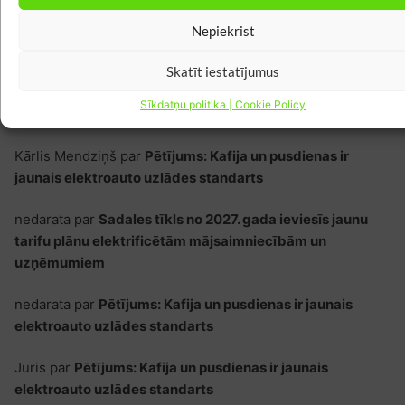
Nepiekrist
Jaunākie komentāri
Skatīt iestatījumus
DmitryV
par
Priekšlikumi elektroauto atbalstam: Kā
Sīkdatņu politika | Cookie Policy
padarīt valsts subsīdijas taisnīgākas un efektīvākas
Kārlis Mendziņš
par
Pētījums: Kafija un pusdienas ir
jaunais elektroauto uzlādes standarts
nedarata
par
Sadales tīkls no 2027. gada ieviesīs jaunu
tarifu plānu elektrificētām mājsaimniecībām un
uzņēmumiem
nedarata
par
Pētījums: Kafija un pusdienas ir jaunais
elektroauto uzlādes standarts
Juris
par
Pētījums: Kafija un pusdienas ir jaunais
elektroauto uzlādes standarts