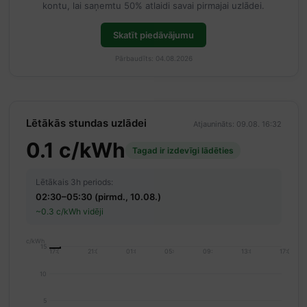
kontu, lai saņemtu 50% atlaidi savai pirmajai uzlādei.
Skatīt piedāvājumu
Pārbaudīts: 04.08.2026
Lētākās stundas uzlādei
Atjaunināts: 09.08. 16:32
0.1 c/kWh
Tagad ir izdevīgi lādēties
Lētākais 3h periods:
02:30–05:30 (pirmd., 10.08.)
~0.3 c/kWh vidēji
c/kWh
15
17:00
21:00
01:00
05:00
09:00
13:00
17:00
10
5