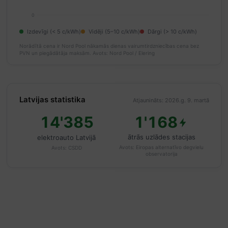
0
Izdevīgi (< 5 c/kWh)
Vidēji (5–10 c/kWh)
Dārgi (> 10 c/kWh)
Norādītā cena ir Nord Pool nākamās dienas vairumtirdzniecības cena bez
PVN un piegādātāja maksām.
Avots: Nord Pool / Elering
Latvijas statistika
Atjaunināts: 2026.g. 9. martā
14'385
1'168
ātrās uzlādes stacijas
elektroauto Latvijā
Avots:
Eiropas alternatīvo degvielu
Avots:
CSDD
observatorija