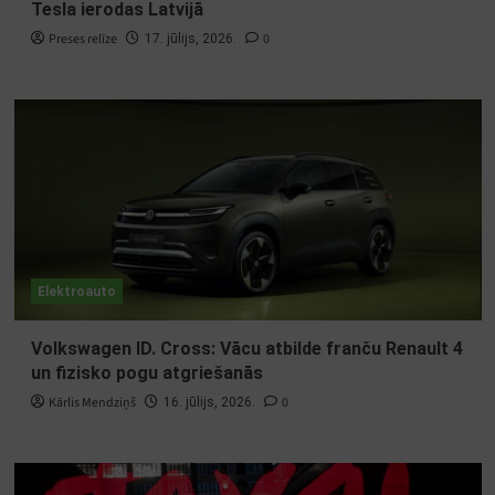
Tesla ierodas Latvijā
Preses relīze
0
17. jūlijs, 2026.
Elektroauto
Volkswagen ID. Cross: Vācu atbilde franču Renault 4
un fizisko pogu atgriešanās
Kārlis Mendziņš
0
16. jūlijs, 2026.