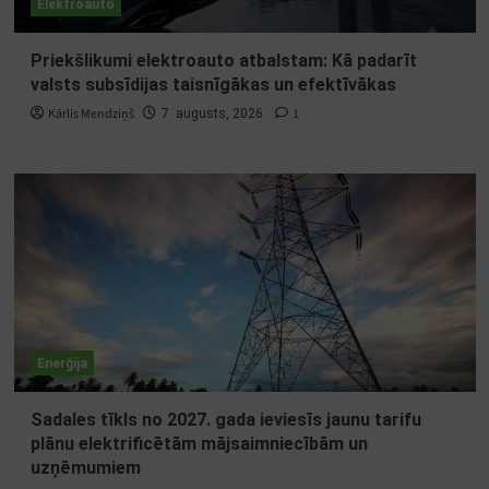
Elektroauto
Priekšlikumi elektroauto atbalstam: Kā padarīt
valsts subsīdijas taisnīgākas un efektīvākas
Kārlis Mendziņš
1
7. augusts, 2026.
Enerģija
Sadales tīkls no 2027. gada ieviesīs jaunu tarifu
plānu elektrificētām mājsaimniecībām un
uzņēmumiem