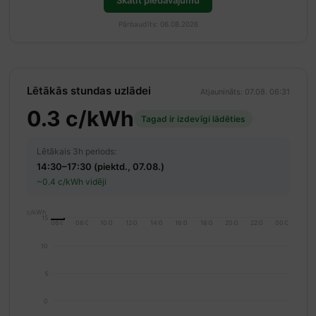
Skatīt piedāvājumu
Pārbaudīts: 06.08.2026
Lētākās stundas uzlādei
Atjaunināts: 07.08. 06:31
0.3 c/kWh
Tagad ir izdevīgi lādēties
Lētākais 3h periods:
14:30–17:30 (piektd., 07.08.)
~0.4 c/kWh vidēji
c/kWh
15
06:00
08:00
10:00
12:00
14:00
16:00
18:00
20:00
22:00
00:00
10
5
0