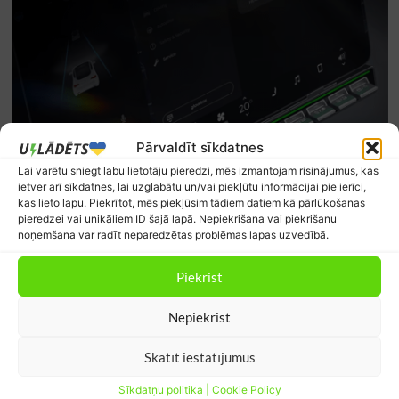
Pārvaldīt sīkdatnes
Lai varētu sniegt labu lietotāju pieredzi, mēs izmantojam risinājumus, kas
ietver arī sīkdatnes, lai uzglabātu un/vai piekļūtu informācijai pie ierīci,
kas lieto lapu. Piekrītot, mēs piekļūsim tādiem datiem kā pārlūkošanas
pieredzei vai unikāliem ID šajā lapā. Nepiekrišana vai piekrišanu
noņemšana var radīt neparedzētas problēmas lapas uzvedībā.
Piekrist
Nepiekrist
Skatīt iestatījumus
Jaunākie komentāri
Sīkdatņu politika | Cookie Policy