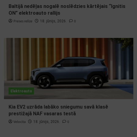
Baltijā nedēļas nogalē noslēdzies kārtējais “Ignitis
ON” elektroauto rallijs
Preses relīze
0
18. jūnijs, 2026.
Elektroauto
Kia EV2 uzrāda labāko sniegumu savā klasē
prestižajā NAF vasaras testā
Velocita
0
18. jūnijs, 2026.