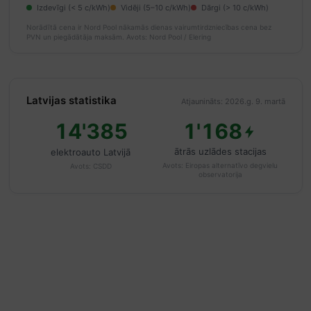
Izdevīgi (< 5 c/kWh)
Vidēji (5–10 c/kWh)
Dārgi (> 10 c/kWh)
Norādītā cena ir Nord Pool nākamās dienas vairumtirdzniecības cena bez
PVN un piegādātāja maksām.
Avots: Nord Pool / Elering
Latvijas statistika
Atjaunināts: 2026.g. 9. martā
14'385
1'168
ātrās uzlādes stacijas
elektroauto Latvijā
Avots:
Eiropas alternatīvo degvielu
Avots:
CSDD
observatorija