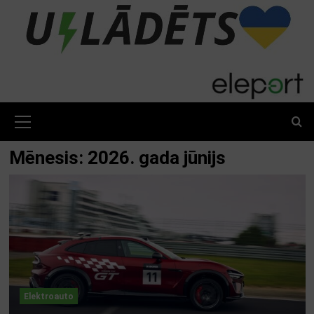
Skip
to
content
Primary
Menu
Mēnesis:
2026. gada jūnijs
Elektroauto