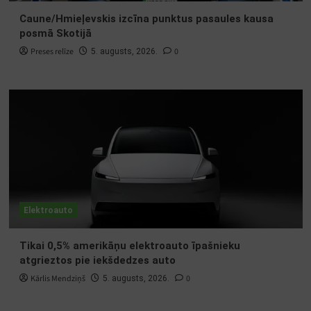
Caune/Hmieļevskis izcīna punktus pasaules kausa
posmā Skotijā
Preses relīze
0
5. augusts, 2026.
Elektroauto
Tikai 0,5% amerikāņu elektroauto īpašnieku
atgrieztos pie iekšdedzes auto
Kārlis Mendziņš
0
5. augusts, 2026.