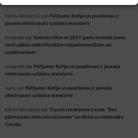
Kārlis Mendziņš
par
Pētījums: Kafija un pusdienas ir
jaunais elektroauto uzlādes standarts
nedarata
par
Sadales tīkls no 2027. gada ieviesīs jaunu
tarifu plānu elektrificētām mājsaimniecībām un
uzņēmumiem
nedarata
par
Pētījums: Kafija un pusdienas ir jaunais
elektroauto uzlādes standarts
Juris
par
Pētījums: Kafija un pusdienas ir jaunais
elektroauto uzlādes standarts
Kārlis Mendziņš
par
Toyota trauksmes zvans: “Bez
pārmaiņām mēs neizdzīvosim” un likme uz elektrisko
Corolla