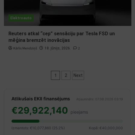
Elektroauto
Reuters atkal “cep” sensāciju par Tesla FSD un
mēģina bremzēt inovācijas
Kārlis Mendziņš
2
18. jūnijs, 2026.
Ziņu
1
2
Next
numerācija
pēc
Atlikušais EKII finansējums
Atjaunināts: 07.08.2026 03:19
lappusēm
€29,922,140
pieejams
Izmantots: €10,077,860 (25.2%)
Kopā: €40,000,000