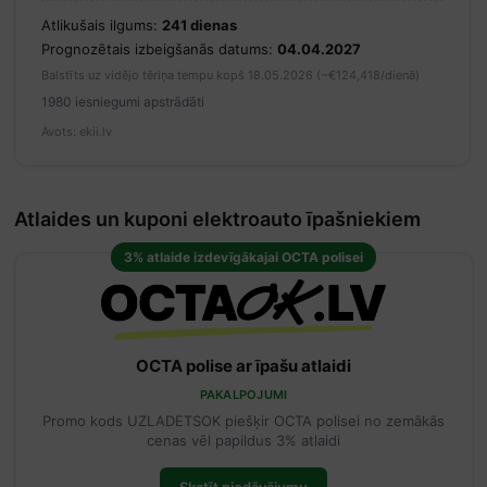
Atlikušais ilgums:
241 dienas
Prognozētais izbeigšanās datums:
04.04.2027
Balstīts uz vidējo tēriņa tempu kopš 18.05.2026 (~€124,418/dienā)
1980 iesniegumi apstrādāti
Avots: ekii.lv
Atlaides un kuponi elektroauto īpašniekiem
3% atlaide izdevīgākajai OCTA polisei
OCTA polise ar īpašu atlaidi
PAKALPOJUMI
Promo kods UZLADETSOK piešķir OCTA polisei no zemākās
cenas vēl papildus 3% atlaidi