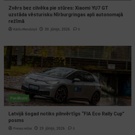
Zvērs bez cilvēka pie stūres: Xiaomi YU7 GT
uzstāda vēsturisku Nīrburgringas apli autonomajā
režīmā
Kārlis Mendziņš
0
30. jūnijs, 2026.
Pasākumi
Latvijā šogad notiks pilnvērtīgs “FIA Eco Rally Cup”
posms
Preses relīze
0
29. jūnijs, 2026.