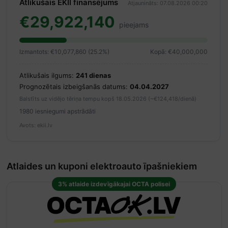
Atlikušais EKII finansējums
Atjaunināts: 07.08.2026 00:20
€29,922,140
pieejams
Izmantots: €10,077,860 (25.2%)
Kopā: €40,000,000
Atlikušais ilgums:
241 dienas
Prognozētais izbeigšanās datums:
04.04.2027
Balstīts uz vidējo tēriņa tempu kopš 18.05.2026 (~€124,418/dienā)
1980 iesniegumi apstrādāti
Avots: ekii.lv
Atlaides un kuponi elektroauto īpašniekiem
3% atlaide izdevīgākajai OCTA polisei