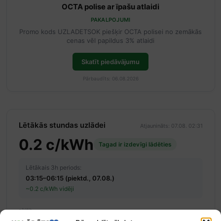
OCTA polise ar īpašu atlaidi
PAKALPOJUMI
Promo kods UZLADETSOK piešķir OCTA polisei no zemākās
cenas vēl papildus 3% atlaidi
Skatīt piedāvājumu
Pārbaudīts: 06.08.2026
Lētākās stundas uzlādei
Atjaunināts: 07.08. 02:31
0.2 c/kWh
Tagad ir izdevīgi lādēties
Lētākais 3h periods:
03:15–06:15 (piektd., 07.08.)
~0.2 c/kWh vidēji
c/kWh
15
03:00
06:00
09:00
12:00
15:00
18:00
21:00
00:00