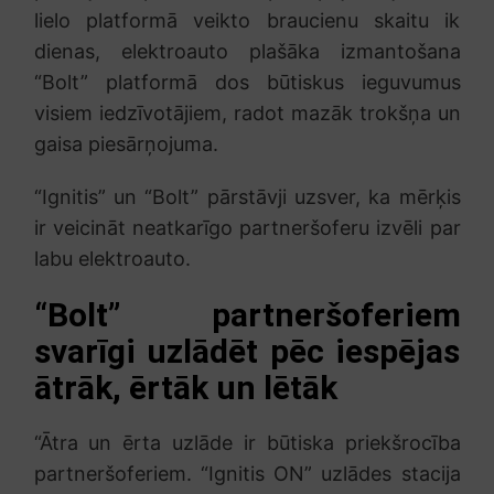
lielo platformā veikto braucienu skaitu ik
dienas, elektroauto plašāka izmantošana
“Bolt” platformā dos būtiskus ieguvumus
visiem iedzīvotājiem, radot mazāk trokšņa un
gaisa piesārņojuma.
“Ignitis” un “Bolt” pārstāvji uzsver, ka mērķis
ir veicināt neatkarīgo partneršoferu izvēli par
labu elektroauto.
“Bolt” partneršoferiem
svarīgi uzlādēt pēc iespējas
ātrāk, ērtāk un lētāk
“Ātra un ērta uzlāde ir būtiska priekšrocība
partneršoferiem. “Ignitis ON” uzlādes stacija