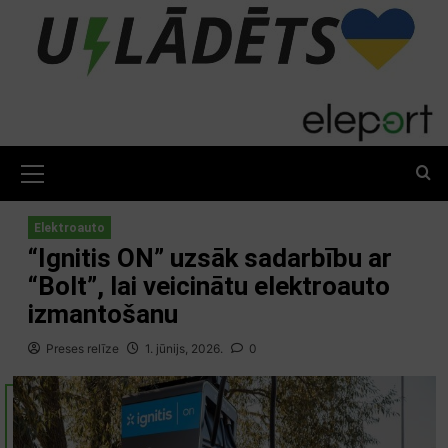
Skip
to
content
Primary
Menu
Elektroauto
“Ignitis ON” uzsāk sadarbību ar
“Bolt”, lai veicinātu elektroauto
izmantošanu
Preses relīze
1. jūnijs, 2026.
0