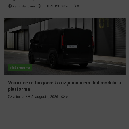
Kārlis Mendziņš
0
5. augusts, 2026.
Elektroauto
Vairāk nekā furgons: ko uzņēmumiem dod modulāra
platforma
Velocita
0
5. augusts, 2026.