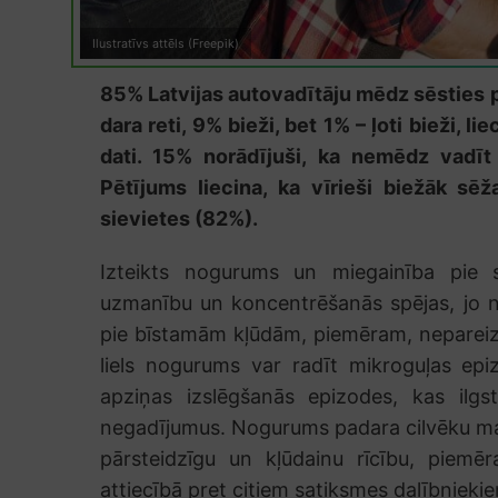
Ilustratīvs attēls (Freepik)
85% Latvijas autovadītāju mēdz sēsties pi
dara reti, 9% bieži, bet 1% – ļoti bieži, 
dati. 15% norādījuši, ka nemēdz vadīt 
Pētījums liecina, ka vīrieši biežāk sē
sievietes (82%).
Izteikts nogurums un miegainība pie s
uzmanību un koncentrēšanās spējas, jo n
pie bīstamām kļūdām, piemēram, nepareiza
liels nogurums var radīt mikroguļas epi
apziņas izslēgšanās epizodes, kas ilgs
negadījumus. Nogurums padara cilvēku mazā
pārsteidzīgu un kļūdainu rīcību, piem
attiecībā pret citiem satiksmes dalībnieki