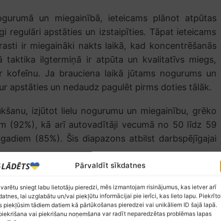
nogurumā un miegainībā, ieteicams plānot atpūtas
gi regulāri apstāties un izstaipīties. Tāpat ieteicams
arasti ir miegaināki nakts laikā, kad koncentrēšanās
 taktika ilgtermiņā ir atpūta un kvalitatīvs miegs,
i ar kofeīnu. Ja brauciena laikā jūtams nogurums un
kur apstāties un nedaudz pagulēt pirms doties tālāk.
aukšanu, izjūtot lielu nogurumu un miegainību, grēko
m (92%), kā arī autovadītāji vecumā no 50 līdz 59
diem (85%). Šis diapazons atbilst darbspējīgajai
Pārvaldīt sīkdatnes
pējams secināt, ka noguruši un miegaini visbiežāk
 varētu sniegt labu lietotāju pieredzi, mēs izmantojam risinājumus, kas ietver arī
m seko autovadītāji no Zemgales (89%) un Pierīgas
datnes, lai uzglabātu un/vai piekļūtu informācijai pie ierīci, kas lieto lapu. Piekrīto
 piekļūsim tādiem datiem kā pārlūkošanas pieredzei vai unikāliem ID šajā lapā.
iekrišana vai piekrišanu noņemšana var radīt neparedzētas problēmas lapas