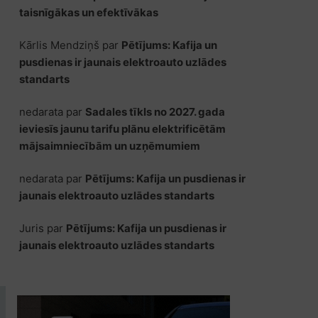
taisnīgākas un efektīvākas
Kārlis Mendziņš
par
Pētījums: Kafija un
pusdienas ir jaunais elektroauto uzlādes
standarts
nedarata
par
Sadales tīkls no 2027. gada
ieviesīs jaunu tarifu plānu elektrificētām
mājsaimniecībām un uzņēmumiem
nedarata
par
Pētījums: Kafija un pusdienas ir
jaunais elektroauto uzlādes standarts
Juris
par
Pētījums: Kafija un pusdienas ir
jaunais elektroauto uzlādes standarts