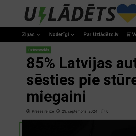
Skip
to
content
Ziņas
Noderīgi
Par Uzlādēts.lv
🛒 V
Dzīvesveids
85% Latvijas au
sēsties pie stūr
miegaini
Preses relīze
29. septembris, 2024.
0