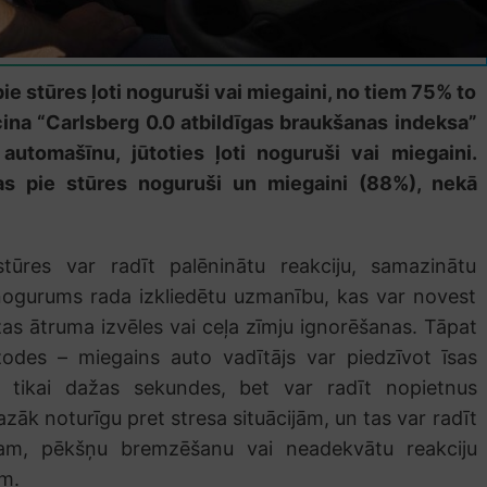
e stūres ļoti noguruši vai miegaini, no tiem 75% to
liecina “Carlsberg 0.0 atbildīgas braukšanas indeksa”
automašīnu, jūtoties ļoti noguruši vai miegaini.
žas pie stūres noguruši un miegaini (88%), nekā
tūres var radīt palēninātu reakciju, samazinātu
ogurums rada izkliedētu uzmanību, kas var novest
s ātruma izvēles vai ceļa zīmju ignorēšanas. Tāpat
zodes – miegains auto vadītājs var piedzīvot īsas
t tikai dažas sekundes, bet var radīt nopietnus
k noturīgu pret stresa situācijām, un tas var radīt
ēram, pēkšņu bremzēšanu vai neadekvātu reakciju
em.