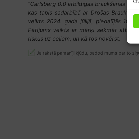
uzv
“Carlsberg 0.0 atbildīgas braukšanas indek
kas tapis sadarbībā ar Drošas Braukšana
veikts 2024. gada jūlijā, piedalījās 100
Pētījums veikts ar mērķi sekmēt atbildīg
riskus uz ceļiem, un kā tos novērst.
Ja rakstā pamanīji kļūdu, padod mums par to ziņ