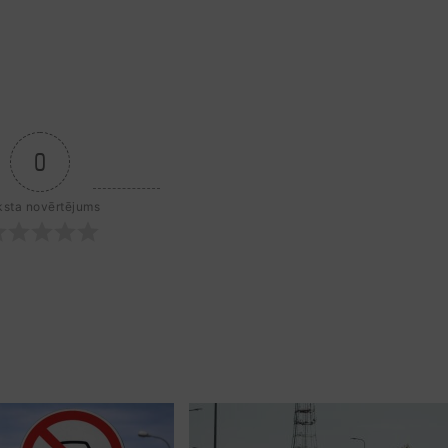
0
ksta novērtējums