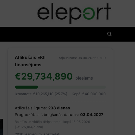
Atlikušais EKII
Atjaunināts: 08.08.2026 07:19
finansējums
€29,734,890
pieejams
Izmantots: €10,265,110 (25.7%)
Kopā: €40,000,000
Atlikušais ilgums:
238 dienas
Prognozētais izbeigšanās datums:
03.04.2027
Balstīts uz vidējo tēriņa tempu kopš 18.05.2026
(~€125,184/dienā)
2010 iesniegumi apstrādāti