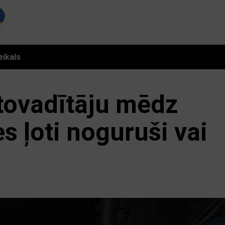
eikals
tovadītāju mēdz
es ļoti noguruši vai