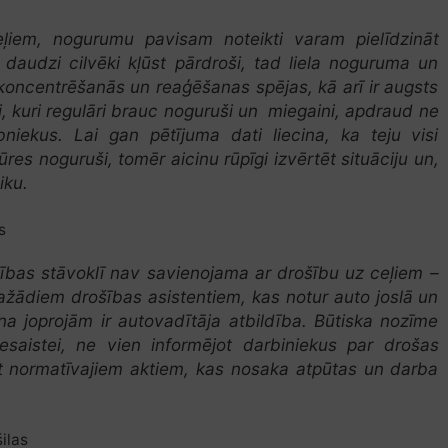
ļiem, nogurumu pavisam noteikti varam pielīdzināt
daudzi cilvēki kļūst pārdroši, tad liela noguruma un
oncentrēšanās un reaģēšanas spējas, kā arī ir augsts
ji, kuri regulāri brauc noguruši un miegaini, apdraud ne
bniekus. Lai gan pētījuma dati liecina, ka teju visi
ūres noguruši, tomēr aicinu rūpīgi izvērtēt situāciju un,
iku.
s
ības stāvoklī nav savienojama ar drošību uz ceļiem –
 dažādiem drošības asistentiem, kas notur auto joslā un
na joprojām ir autovadītāja atbildība. Būtiska nozīme
saistei, ne vien informējot darbiniekus par drošas
ot normatīvajiem aktiem, kas nosaka atpūtas un darba
.
ilas