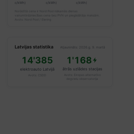
c/kWh)
c/kWh)
c/kWh)
Norādītā cena ir Nord Pool nākamās dienas
vairumtirdzniecības cena bez PVN un piegādātāja maksām.
Avots: Nord Pool / Elering
Latvijas statistika
Atjaunināts: 2026.g. 9. martā
14'385
1'168
ātrās uzlādes stacijas
elektroauto Latvijā
Avots:
Eiropas alternatīvo
Avots:
CSDD
degvielu observatorija