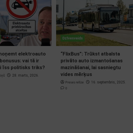
Dzīvesveids
 noņemt elektroauto
“FlixBus”: Trūkst atbalsta
bonusus: vai tā ir
privāto auto izmantošanas
i īss politisks triks?
mazināšanai, lai sasniegtu
vides mērķus
ziņš
28. marts, 2026.
Preses relīze
16. septembris, 2025.
0