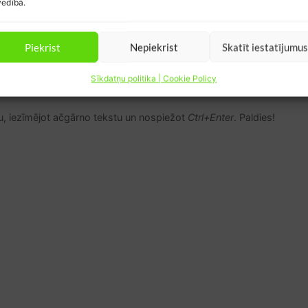
edībā.
ss” ir bezalkoholiskā alus “Carlsberg 0.0” pētījums,
s Skolu un pētījumu centru Norstat. Pētījumā, kas
0 Latvijas iedzīvotāji vecumā no 18 līdz 74 gadiem.
Piekrist
Nepiekrist
Skatīt iestatījumu
u braukšanu un izpratni par to, kas rada papildus
Sīkdatņu politika | Cookie Policy
u, iezīmējot ačgārno tekstu un nospiežot
Ctrl+Enter
. Paldies!