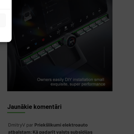
s
Jaunākie komentāri
DmitryV
par
Priekšlikumi elektroauto
atbalstam: Kā padarīt valsts subsīdijas