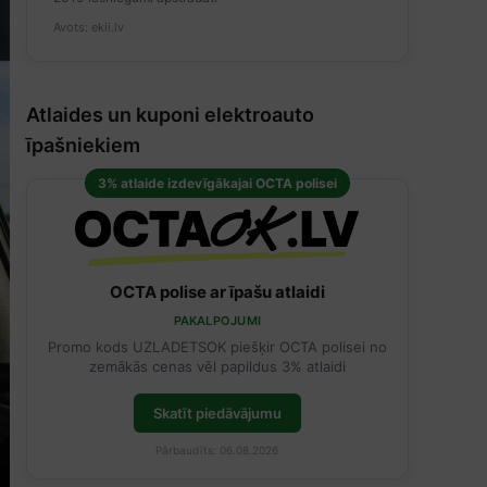
Avots: ekii.lv
Atlaides un kuponi elektroauto
īpašniekiem
3% atlaide izdevīgākajai OCTA polisei
OCTA polise ar īpašu atlaidi
PAKALPOJUMI
Promo kods UZLADETSOK piešķir OCTA polisei no
zemākās cenas vēl papildus 3% atlaidi
Skatīt piedāvājumu
Pārbaudīts: 06.08.2026