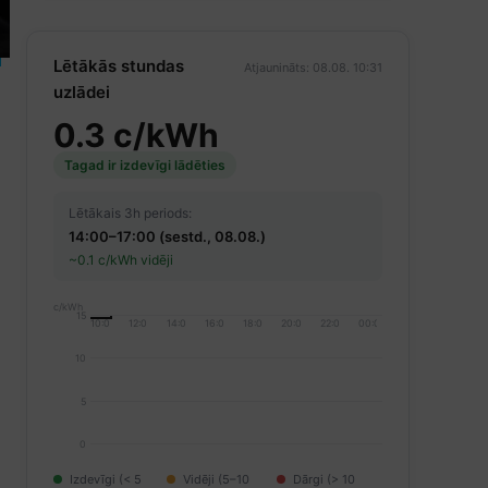
Lētākās stundas
Atjaunināts: 08.08. 10:31
uzlādei
0.3 c/kWh
Tagad ir izdevīgi lādēties
Lētākais 3h periods:
14:00–17:00 (sestd., 08.08.)
~0.1 c/kWh vidēji
c/kWh
15
10:00
12:00
14:00
16:00
18:00
20:00
22:00
00:00
10
5
0
Izdevīgi (< 5
Vidēji (5–10
Dārgi (> 10