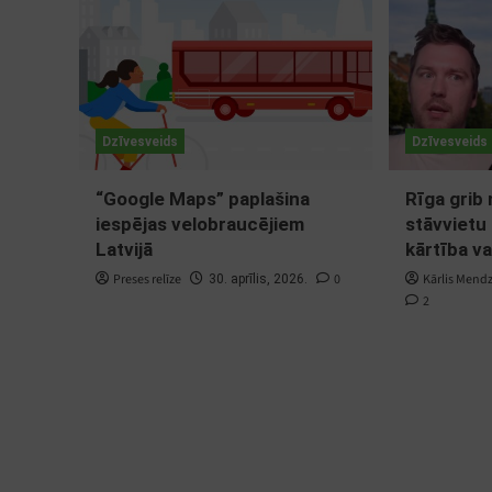
Dzīvesveids
Dzīvesveids
“Google Maps” paplašina
Rīga grib
iespējas velobraucējiem
stāvvietu 
Latvijā
kārtība va
Preses relīze
0
Kārlis Mend
30. aprīlis, 2026.
2