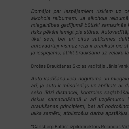
Domājot par iespējamiem riskiem uz ce
alkohola reibumam. Ja alkohola reibumā 
miegainības gadījumā būtiski samazinās k
risks pēkšņi iemigt pie stūres. Autovadītā
tikai sevi, bet arī citus satiksmes dalī
autovadītāji vismaz reizi ir braukuši pie st
ja iespējams, atlikt braukšanu uz vēlāku la
Drošas Braukšanas Skolas vadītājs Jānis Vank
Auto vadīšana liela noguruma un miegain
arī, ja auto ir mūsdienīgs un aprīkots ar
seko līdzi distancei, kontroles saglabāša
riskus samazināšanā ir arī uzņēmumu ie
braukšanas principiem, bet arī nodrošin
laika samēru, atbilstošus darba apstākļus
“Carlsberg Baltic” izpilddirektors Rolandas Virš