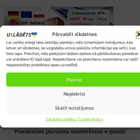
Pārvaldīt sīkdatnes
Lai varētu sniegt labu lietotāju pieredzi, mēs izmantojam risinājumus, kas
ietver arī sīkdatnes, lai uzglabātu un/vai piekļūtu informācijai pie ierīci, kas
lieto lapu. Piekrītot, mēs piekļūsim tādiem datiem kā pārlūkošanas pieredzei
vai unikāliem ID šajā lapā. Nepiekrišana vai piekrišanu noņemšana var radīt
neparedzētas problēmas lapas uzvedībā.
Piekrist
Nepiekrist
Skatīt iestatījumus
Sīkdatņu politika | Cookie Policy
Pieraksties jaunumu saņemšanai e-pastā!