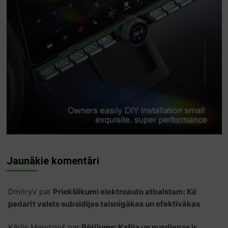
Jaunākie komentāri
DmitryV
par
Priekšlikumi elektroauto atbalstam: Kā
padarīt valsts subsīdijas taisnīgākas un efektīvākas
Kārlis Mendziņš
par
Pētījums: Kafija un pusdienas ir