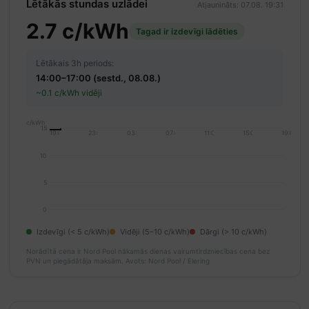
Lētākās stundas uzlādei
Atjaunināts: 07.08. 19:31
2.7 c/kWh
Tagad ir izdevīgi lādēties
Lētākais 3h periods:
14:00–17:00 (sestd., 08.08.)
~0.1 c/kWh vidēji
c/kWh
15
19:00
23:00
03:00
07:00
11:00
15:00
19:00
10
5
0
Izdevīgi (< 5 c/kWh)
Vidēji (5–10 c/kWh)
Dārgi (> 10 c/kWh)
Norādītā cena ir Nord Pool nākamās dienas vairumtirdzniecības cena bez
PVN un piegādātāja maksām.
Avots: Nord Pool / Elering