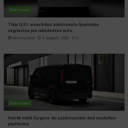
Elektroauto
Tikai 0,5% amerikāņu elektroauto īpašnieku
atgrieztos pie iekšdedzes auto
Kārlis Mendziņš
0
5. augusts, 2026.
Elektroauto
Vairāk nekā furgons: ko uzņēmumiem dod modulāra
platforma