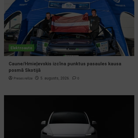
Elektroauto
Caune/Hmieļevskis izcīna punktus pasaules kausa
posmā Skotijā
Preses relīze
0
5. augusts, 2026.