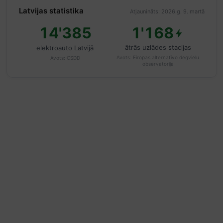
Latvijas statistika
Atjaunināts: 2026.g. 9. martā
14'385
1'168
ātrās uzlādes stacijas
elektroauto Latvijā
Avots:
Eiropas alternatīvo degvielu
Avots:
CSDD
observatorija