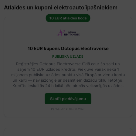
Atlaides un kuponi elektroauto īpašniekiem
10 EUR atlaides kods
10 EUR kupons Octopus Electroverse
PUBLISKĀ UZLĀDE
Reģistrējies Octopus Electroverse tīklā caur šo saiti un
saņem 10 EUR uzlādes kredītu. Piekļuve vairāk nekā 1
miljonam publisko uzlādes punktu visā Eiropā ar vienu kontu
un karti — nav jāžonglē ar desmitiem dažādu tīklu lietotņu.
Kredīts ieskaitās 24 h laikā pēc pirmās veiksmīgās uzlādes.
Skatīt piedāvājumu
Pārbaudīts: 04.08.2026