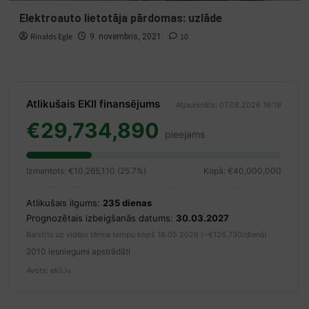
Elektroauto lietotāja pārdomas: uzlāde
Rinalds Egle
10
9. novembris, 2021.
Atlikušais EKII finansējums
Atjaunināts: 07.08.2026 16:19
€29,734,890
pieejams
Izmantots: €10,265,110 (25.7%)
Kopā: €40,000,000
Atlikušais ilgums:
235 dienas
Prognozētais izbeigšanās datums:
30.03.2027
Balstīts uz vidējo tēriņa tempu kopš 18.05.2026 (~€126,730/dienā)
2010 iesniegumi apstrādāti
Avots: ekii.lv