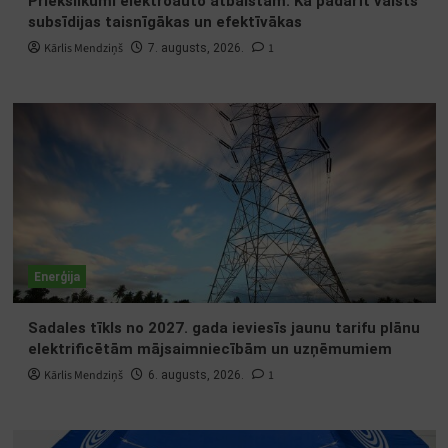
Priekšlikumi elektroauto atbalstam: Kā padarīt valsts
subsīdijas taisnīgākas un efektīvākas
Kārlis Mendziņš
1
7. augusts, 2026.
Enerģija
Sadales tīkls no 2027. gada ieviesīs jaunu tarifu plānu
elektrificētām mājsaimniecībām un uzņēmumiem
Kārlis Mendziņš
1
6. augusts, 2026.