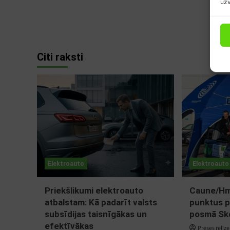
uzv
Citi raksti
Elektroauto
Elektroauto
Priekšlikumi elektroauto
Caune/Hmi
atbalstam: Kā padarīt valsts
punktus p
subsīdijas taisnīgākas un
posmā Sko
efektīvākas
Preses relīze