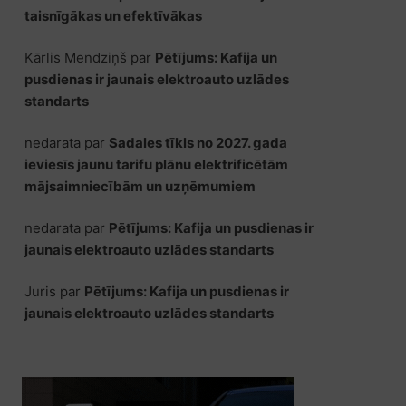
taisnīgākas un efektīvākas
Kārlis Mendziņš
par
Pētījums: Kafija un
pusdienas ir jaunais elektroauto uzlādes
standarts
nedarata
par
Sadales tīkls no 2027. gada
ieviesīs jaunu tarifu plānu elektrificētām
mājsaimniecībām un uzņēmumiem
nedarata
par
Pētījums: Kafija un pusdienas ir
jaunais elektroauto uzlādes standarts
Juris
par
Pētījums: Kafija un pusdienas ir
jaunais elektroauto uzlādes standarts