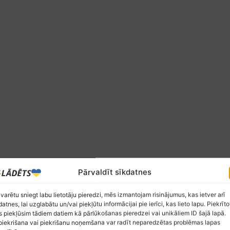
Pārvaldīt sīkdatnes
0
 varētu sniegt labu lietotāju pieredzi, mēs izmantojam risinājumus, kas ietver arī
ksta novērtējums
datnes, lai uzglabātu un/vai piekļūtu informācijai pie ierīci, kas lieto lapu. Piekrīto
 piekļūsim tādiem datiem kā pārlūkošanas pieredzei vai unikāliem ID šajā lapā.
iekrišana vai piekrišanu noņemšana var radīt neparedzētas problēmas lapas