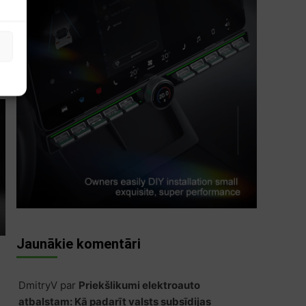
s
Jaunākie komentāri
DmitryV
par
Priekšlikumi elektroauto
atbalstam: Kā padarīt valsts subsīdijas