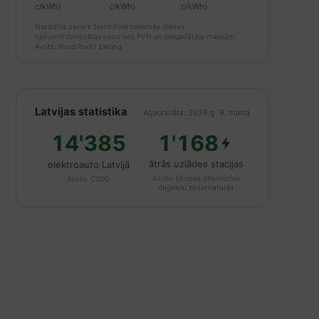
c/kWh)
c/kWh)
c/kWh)
Norādītā cena ir Nord Pool nākamās dienas
vairumtirdzniecības cena bez PVN un piegādātāja maksām.
Avots: Nord Pool / Elering
Latvijas statistika
Atjaunināts: 2026.g. 9. martā
14'385
1'168
ātrās uzlādes stacijas
elektroauto Latvijā
Avots:
Eiropas alternatīvo
Avots:
CSDD
degvielu observatorija