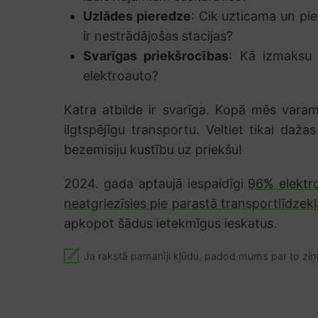
Uzlādes pieredze
: Cik uzticama un pie
ir nestrādājošas stacijas?
Svarīgas priekšrocības
: Kā izmaksu 
elektroauto?
Katra atbilde ir svarīga. Kopā mēs varam
ilgtspējīgu transportu. Veltiet tikai dažas
bezemisiju kustību uz priekšu!
2024. gada aptaujā iespaidīgi
96% elektro
neatgriezīsies pie parastā transportlīdzek
apkopot šādus ietekmīgus ieskatus.
Ja rakstā pamanīji kļūdu, padod mums par to ziņ