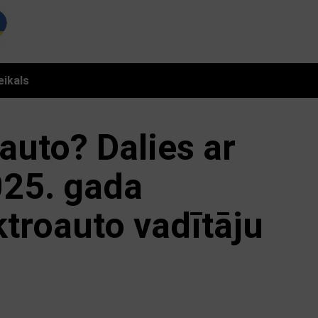
eikals
auto? Dalies ar
025. gada
ktroauto vadītāju