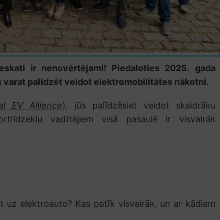
eskati ir nenovērtējami! Piedaloties 2025. gada
s varat palīdzēt veidot elektromobilitātes nākotni.
al EV Allience
)
, jūs palīdzēsiet veidot skaidrāku
rtlīdzekļu vadītājiem visā pasaulē ir visvairāk
t uz elektroauto? Kas patīk visvairāk, un ar kādiem