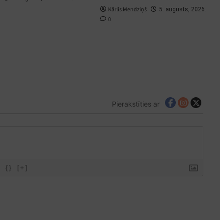
Kārlis Mendziņš
5. augusts, 2026.
0
Pierakstīties ar
{}
[+]