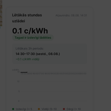
Lētākās stundas
Atjaunināts: 08.08. 14:31
uzlādei
0.1 c/kWh
Tagad ir izdevīgi lādēties
Lētākais 3h periods:
14:30–17:30 (sestd., 08.08.)
~0.1 c/kWh vidēji
c/kWh
15
14:00
15:00
16:00
17:00
18:00
19:00
20:00
21:00
22:00
23:00
00:00
10
5
0
Izdevīgi (< 5
Vidēji (5–10
Dārgi (> 10