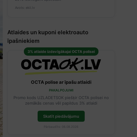
Avots: ekii.lv
Atlaides un kuponi elektroauto
īpašniekiem
3% atlaide izdevīgākajai OCTA polisei
OCTA polise ar īpašu atlaidi
PAKALPOJUMI
Promo kods UZLADETSOK piešķir OCTA polisei no
zemākās cenas vēl papildus 3% atlaidi
Skatīt piedāvājumu
Pārbaudīts: 06.08.2026