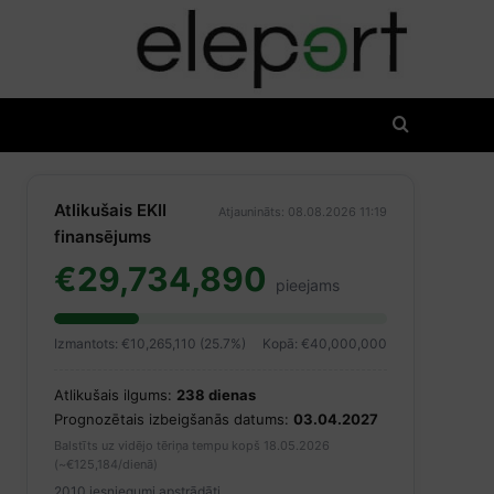
Atlikušais EKII
Atjaunināts: 08.08.2026 11:19
finansējums
€29,734,890
pieejams
Izmantots: €10,265,110 (25.7%)
Kopā: €40,000,000
Atlikušais ilgums:
238 dienas
Prognozētais izbeigšanās datums:
03.04.2027
Balstīts uz vidējo tēriņa tempu kopš 18.05.2026
(~€125,184/dienā)
2010 iesniegumi apstrādāti