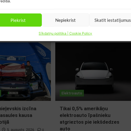
edībā.
Piekrist
Nepiekrist
Skatīt iestatījumu
Sīkdatņu politika | Cookie Policy
Elektroauto
eļevskis izcīna
Tikai 0,5% amerikāņu
asaules kausa
elektroauto īpašnieku
tijā
atgrieztos pie iekšdedzes
auto
0
5. augusts, 2026.