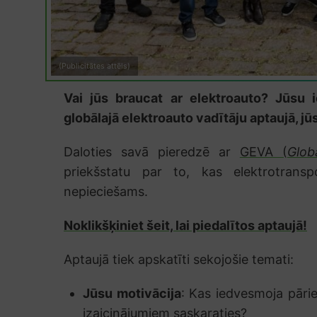
(Publicitātes attēls)
Vai jūs braucat ar elektroauto? Jūsu i
globālajā elektroauto vadītāju aptaujā, jū
Daloties savā pieredzē ar
GEVA (
Glob
priekšstatu par to, kas elektrotranspo
nepieciešams.
Noklikšķiniet šeit, lai piedalītos aptaujā!
Aptaujā tiek apskatīti sekojošie temati:
Jūsu motivācija
: Kas iedvesmoja pārie
izaicinājumiem saskaraties?