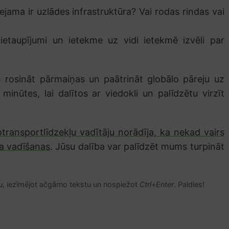
ejama ir uzlādes infrastruktūra? Vai rodas rindas vai
ietaupījumi un ietekme uz vidi ietekmē izvēli par
 rosināt pārmaiņas un paātrināt globālo pāreju uz
 minūtes, lai dalītos ar viedokli un palīdzētu virzīt
transportlīdzekļu vadītāju norādīja, ka nekad vairs
ļa vadīšanas
. Jūsu dalība var palīdzēt mums turpināt
u, iezīmējot ačgārno tekstu un nospiežot
Ctrl+Enter
. Paldies!