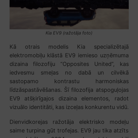
Kia EV9 (ražotāja foto)
Kā otrais modelis Kia specializētajā
elektromobiļu klāstā EV9 iemieso uzņēmuma
dizaina filozofiju “Opposites United”, kas
iedvesmu smeļas no dabā un cilvēkā
sastopamo kontrastu harmoniskas
līdzāspastāvēšanas. Šī filozofija atspoguļojas
EV9 atšķirīgajos dizaina elementos, radot
vizuālo identitāti, kas izceļas konkurentu vidū.
Dienvidkorejas ražotāja elektrisko modeļu
saime turpina gūt trofejas. EV9 jau tika atzīts