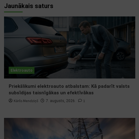
Jaunākais saturs
Elektroauto
Priekšlikumi elektroauto atbalstam: Kā padarīt valsts
subsīdijas taisnīgākas un efektīvākas
Kārlis Mendziņš
1
7. augusts, 2026.