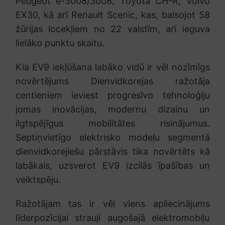
Peugeot e-3008/3008, Toyota CH-R, Volvo
EX30, kā arī Renault Scenic, kas, balsojot 58
žūrijas locekļiem no 22 valstīm, arī ieguva
lielāko punktu skaitu.
Kia EV9 iekļūšana labāko vidū ir vēl nozīmīgs
novērtējums Dienvidkorejas ražotāja
centieniem ieviest progresīvo tehnoloģiju
jomas inovācijas, modernu dizainu un
ilgtspējīgus mobilitātes risinājumus.
Septiņvietīgo elektrisko modeļu segmentā
dienvidkorejiešu pārstāvis tika novērtēts kā
labākais, uzsverot EV9 izcilās īpašības un
veiktspēju.
Ražotājam tas ir vēl viens apliecinājums
līderpozīcijai strauji augošajā elektromobiļu