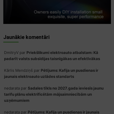
Jaunākie komentāri
DmitryV
par
Priekšlikumi elektroauto atbalstam: Kā
padarīt valsts subsīdijas taisnīgākas un efektīvākas
Kārlis Mendziņš
par
Pētījums: Kafija un pusdienas ir
jaunais elektroauto uzlādes standarts
nedarata
par
Sadales tīkls no 2027. gada ieviesīs jaunu
tarifu plānu elektrificētām mājsaimniecībām un
uzņēmumiem
nedarata
par
Pētījums: Kafija un pusdienas ir jaunais