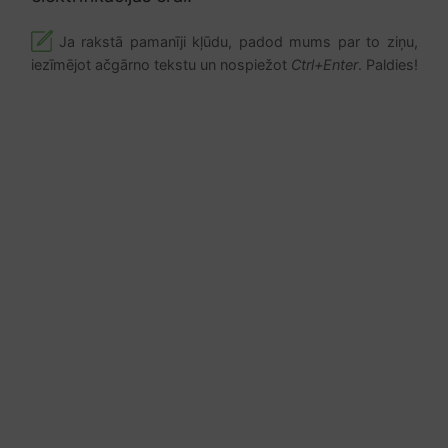
Ja rakstā pamanīji kļūdu, padod mums par to ziņu,
iezīmējot ačgārno tekstu un nospiežot
Ctrl+Enter
. Paldies!