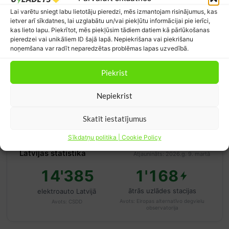
c/kWh
15
Lai varētu sniegt labu lietotāju pieredzi, mēs izmantojam risinājumus, kas
02:00
05:00
08:00
11:00
14:00
17:00
20:00
23:00
ietver arī sīkdatnes, lai uzglabātu un/vai piekļūtu informācijai pie ierīci,
10
kas lieto lapu. Piekrītot, mēs piekļūsim tādiem datiem kā pārlūkošanas
pieredzei vai unikāliem ID šajā lapā. Nepiekrišana vai piekrišanu
noņemšana var radīt neparedzētas problēmas lapas uzvedībā.
5
0
Piekrist
Izdevīgi (< 5 c/kWh)
Vidēji (5–10 c/kWh)
Dārgi (> 10 c/kWh)
Nepiekrist
Norādītā cena ir Nord Pool nākamās dienas vairumtirdzniecības cena bez
PVN un piegādātāja maksām.
Avots: Nord Pool / Elering
Skatīt iestatījumus
Sīkdatņu politika | Cookie Policy
Latvijas statistika
Atjaunināts: 2026.g. 9. martā
14'385
1'168
ātrās uzlādes stacijas
elektroauto Latvijā
Avots:
Eiropas alternatīvo degvielu
Avots:
CSDD
observatorija