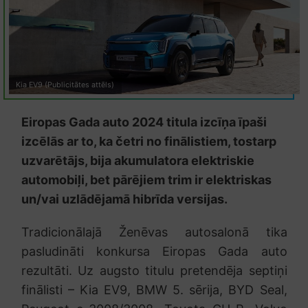
Kia EV9 (Publicitātes attēls)
Eiropas Gada auto 2024 titula izcīņa īpaši
izcēlās ar to, ka četri no finālistiem, tostarp
uzvarētājs, bija akumulatora elektriskie
automobiļi, bet pārējiem trim ir elektriskas
un/vai uzlādējamā hibrīda versijas.
Tradicionālajā Ženēvas autosalonā tika
pasludināti konkursa Eiropas Gada auto
rezultāti. Uz augsto titulu pretendēja septiņi
finālisti – Kia EV9, BMW 5. sērija, BYD Seal,