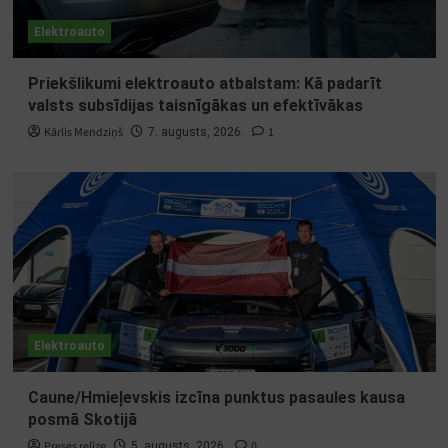
Elektroauto
Priekšlikumi elektroauto atbalstam: Kā padarīt
valsts subsīdijas taisnīgākas un efektīvākas
Kārlis Mendziņš
1
7. augusts, 2026.
Elektroauto
Caune/Hmieļevskis izcīna punktus pasaules kausa
posmā Skotijā
Preses relīze
0
5. augusts, 2026.