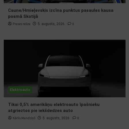
Caune/Hmieļevskis izcīna punktus pasaules kausa
posmā Skotijā
Preses relīze
0
5. augusts, 2026.
Elektroauto
Tikai 0,5% amerikāņu elektroauto īpašnieku
atgrieztos pie iekšdedzes auto
Kārlis Mendziņš
0
5. augusts, 2026.