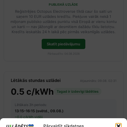
PUBLISKĀ UZLĀDE
Reģistrējies Octopus Electroverse tīklā caur šo saiti un
saņem 10 EUR uzlādes kredītu. Piekļuve vairāk nekā 1
miljonam publisko uzlādes punktu visā Eiropā ar vienu kontu
un karti — nav jāžonglē ar desmitiem dažādu tīklu lietotņu.
Kredīts ieskaitās 24 h laikā pēc pirmās veiksmīgās uzlādes.
Skatīt piedāvājumu
Pārbaudīts: 04.08.2026
Lētākās stundas uzlādei
Atjaunināts: 09.08. 02:31
0.5 c/kWh
Tagad ir izdevīgi lādēties
Lētākais 3h periods:
13:15–16:15 (svētd., 09.08.)
~0.0 c/kWh vidēji
Pārvaldīt sīkdatnes