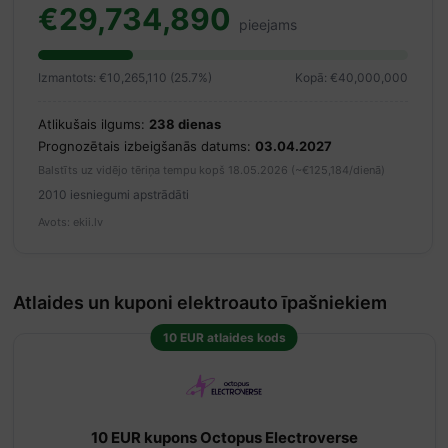
€29,734,890
pieejams
Izmantots: €10,265,110 (25.7%)
Kopā: €40,000,000
Atlikušais ilgums:
238 dienas
Prognozētais izbeigšanās datums:
03.04.2027
Balstīts uz vidējo tēriņa tempu kopš 18.05.2026 (~€125,184/dienā)
2010 iesniegumi apstrādāti
Avots: ekii.lv
Atlaides un kuponi elektroauto īpašniekiem
10 EUR atlaides kods
10 EUR kupons Octopus Electroverse