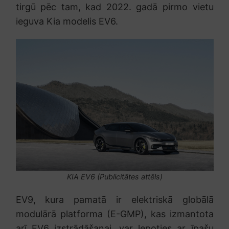
tirgū pēc tam, kad 2022. gadā pirmo vietu
ieguva Kia modelis EV6.
KIA EV6 (Publicitātes attēls)
EV9, kura pamatā ir elektriskā globālā
modulārā platforma (E-GMP), kas izmantota
arī EV6 izstrādāšanai, var lepoties ar īpašu