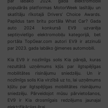
par labāko 2024. gada elektromobili
populārās platformas MotorWeek lasītāju un
skatītāju rīkotajā Drivers’ Choice Awards.
Papildus tam britu portāla What Car? Gada
auto 2024 konkursā EV9 uzvarēja
septiņvietīgo elektromobiļu kategorijā, bet
portāla TopGear.com autori EV9 ir atzinuši
par 2023. gada labāko ģimenes automobili.
Kia EV9 ir nozīmīgs solis Kia pārejā, kuras
rezultātā uzņēmums kļūs par ilgtspējīgas
mobilitātes risinājumu sniedzēju. Un ir
nozīmīgs solis Kia virzībā uz to, lai uzņēmums
kļūtu par ilgtspējīgas mobilitātes risinājumu
sniedzēju. Pārveidojot mūsu pārvietošanos,
EV9 ir Kia drosmīgais redzējums jaunajai
elektrifikācijas ērai.