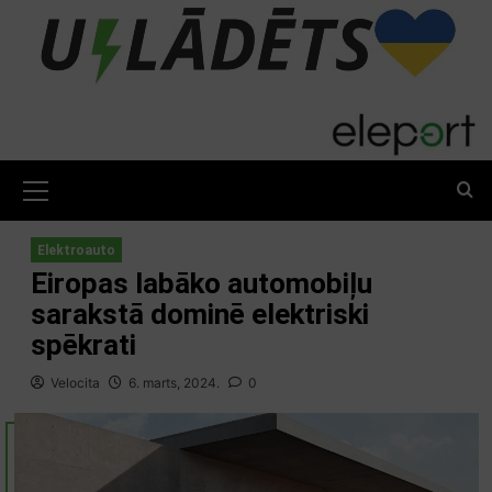
Skip
to
content
Primary
Menu
Elektroauto
Eiropas labāko automobiļu
sarakstā dominē elektriski
spēkrati
Velocita
6. marts, 2024.
0