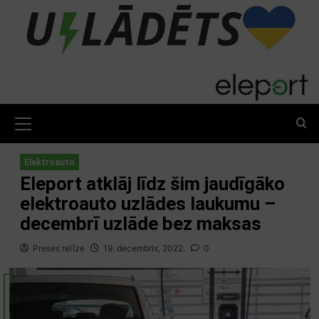
Skip
to
content
Primary
Menu
Elektroauto
Eleport atklāj līdz šim jaudīgāko
elektroauto uzlādes laukumu –
decembrī uzlāde bez maksas
Preses relīze
19. decembris, 2022.
0