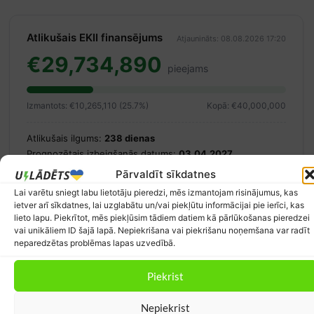
Atlikušais EKII finansējums
Atjaunināts: 08.08.2026 17:20
€29,734,890
pieejams
Izmantots: €10,265,110 (25.7%)
Kopā: €40,000,000
Atlikušais ilgums:
238 dienas
Prognozētais izbeigšanās datums:
03.04.2027
Balstīts uz vidējo tēriņa tempu kopš 18.05.2026 (~€125,184/dienā)
Pārvaldīt sīkdatnes
2010 iesniegumi apstrādāti
Lai varētu sniegt labu lietotāju pieredzi, mēs izmantojam risinājumus, kas
ietver arī sīkdatnes, lai uzglabātu un/vai piekļūtu informācijai pie ierīci, kas
Avots: ekii.lv
lieto lapu. Piekrītot, mēs piekļūsim tādiem datiem kā pārlūkošanas pieredzei
vai unikāliem ID šajā lapā. Nepiekrišana vai piekrišanu noņemšana var radīt
neparedzētas problēmas lapas uzvedībā.
Atlaides un kuponi elektroauto īpašniekiem
Piekrist
10 EUR atlaides kods
Nepiekrist