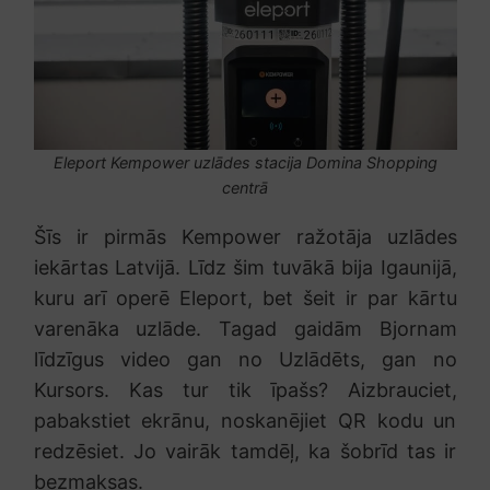
Eleport Kempower uzlādes stacija Domina Shopping
centrā
Šīs ir pirmās Kempower ražotāja uzlādes
iekārtas Latvijā. Līdz šim tuvākā bija Igaunijā,
kuru arī operē Eleport, bet šeit ir par kārtu
varenāka uzlāde. Tagad gaidām Bjornam
līdzīgus video gan no Uzlādēts, gan no
Kursors. Kas tur tik īpašs? Aizbrauciet,
pabakstiet ekrānu, noskanējiet QR kodu un
redzēsiet. Jo vairāk tamdēļ, ka šobrīd tas ir
bezmaksas.