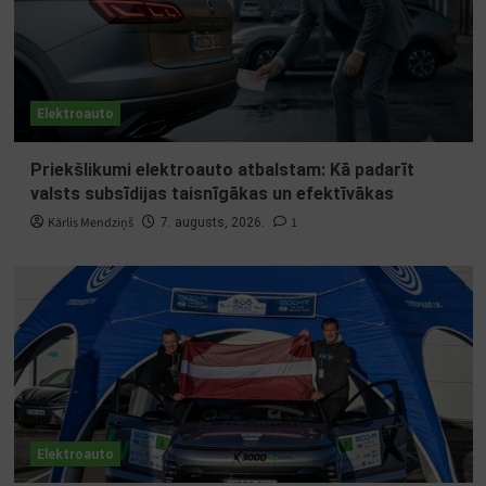
Elektroauto
Priekšlikumi elektroauto atbalstam: Kā padarīt
valsts subsīdijas taisnīgākas un efektīvākas
Kārlis Mendziņš
1
7. augusts, 2026.
Elektroauto