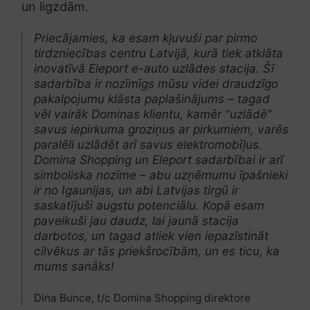
un ligzdām.
Priecājamies, ka esam kļuvuši par pirmo
tirdzniecības centru Latvijā, kurā tiek atklāta
inovatīvā Eleport e-auto uzlādes stacija. Šī
sadarbība ir nozīmīgs mūsu videi draudzīgo
pakalpojumu klāsta paplašinājums – tagad
vēl vairāk Dominas klientu, kamēr “uzlādē”
savus iepirkuma groziņus ar pirkumiem, varēs
paralēli uzlādēt arī savus elektromobīļus.
Domina Shopping un Eleport sadarbībai ir arī
simboliska nozīme – abu uzņēmumu īpašnieki
ir no Igaunijas, un abi Latvijas tirgū ir
saskatījuši augstu potenciālu. Kopā esam
paveikuši jau daudz, lai jaunā stacija
darbotos, un tagad atliek vien iepazīstināt
cilvēkus ar tās priekšrocībām, un es ticu, ka
mums sanāks!
Dina Bunce, t/c Domina Shopping direktore