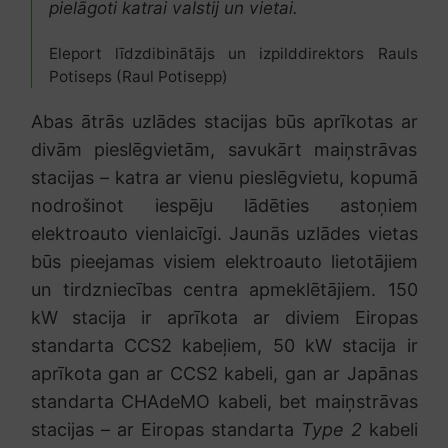
pielāgoti katrai valstij un vietai.
Eleport līdzdibinātājs un izpilddirektors Rauls
Potiseps (Raul Potisepp)
Abas ātrās uzlādes stacijas būs aprīkotas ar
divām pieslēgvietām, savukārt maiņstrāvas
stacijas – katra ar vienu pieslēgvietu, kopumā
nodrošinot iespēju lādēties astoņiem
elektroauto vienlaicīgi. Jaunās uzlādes vietas
būs pieejamas visiem elektroauto lietotājiem
un tirdzniecības centra apmeklētājiem. 150
kW stacija ir aprīkota ar diviem Eiropas
standarta CCS2 kabeļiem, 50 kW stacija ir
aprīkota gan ar CCS2 kabeli, gan ar Japānas
standarta CHAdeMO kabeli, bet maiņstrāvas
stacijas – ar Eiropas standarta
Type 2
kabeli