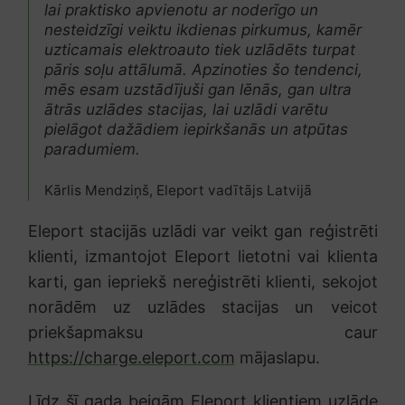
lai praktisko apvienotu ar noderīgo un
nesteidzīgi veiktu ikdienas pirkumus, kamēr
uzticamais elektroauto tiek uzlādēts turpat
pāris soļu attālumā. Apzinoties šo tendenci,
mēs esam uzstādījuši gan lēnās, gan ultra
ātrās uzlādes stacijas, lai uzlādi varētu
pielāgot dažādiem iepirkšanās un atpūtas
paradumiem.
Kārlis Mendziņš, Eleport vadītājs Latvijā
Eleport stacijās uzlādi var veikt gan reģistrēti
klienti, izmantojot Eleport lietotni vai klienta
karti, gan iepriekš nereģistrēti klienti, sekojot
norādēm uz uzlādes stacijas un veicot
priekšapmaksu caur
https://charge.eleport.com
mājaslapu.
Līdz šī gada beigām Eleport klientiem uzlāde