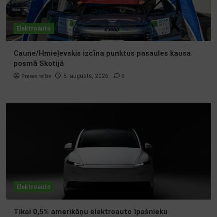
Elektroauto
Caune/Hmieļevskis izcīna punktus pasaules kausa
posmā Skotijā
Preses relīze
0
5. augusts, 2026.
Elektroauto
Tikai 0,5% amerikāņu elektroauto īpašnieku