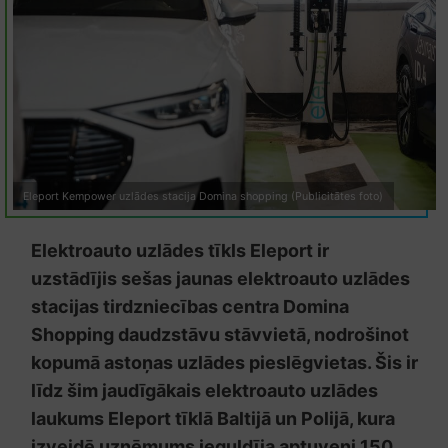
Eleport Kempower uzlādes stacija Domina shopping (Publicitātes foto)
Elektroauto uzlādes tīkls Eleport ir
uzstādījis sešas jaunas elektroauto uzlādes
stacijas tirdzniecības centra Domina
Shopping daudzstāvu stāvvietā, nodrošinot
kopumā astoņas uzlādes pieslēgvietas. Šis ir
līdz šim jaudīgākais elektroauto uzlādes
laukums Eleport tīklā Baltijā un Polijā, kura
izveidē uzņēmums ieguldīja aptuveni 150