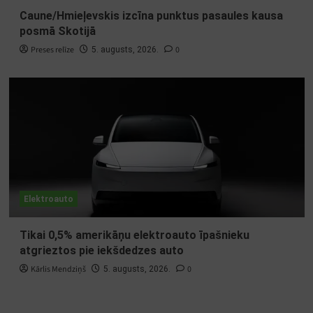
Caune/Hmieļevskis izcīna punktus pasaules kausa
posmā Skotijā
Preses relīze
0
5. augusts, 2026.
Elektroauto
Tikai 0,5% amerikāņu elektroauto īpašnieku
atgrieztos pie iekšdedzes auto
Kārlis Mendziņš
0
5. augusts, 2026.