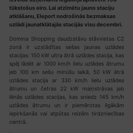
tūkstošus eiro. Lai atzīmētu jauno staciju
atklāšanu, Eleport nodrošinās bezmaksas
uzlādi jaunatklātajās stacijās visu decembri.
Domina Shopping daudzstāvu stāvvietas C2
zonā ir uzstādītas sešas jaunas uzlādes
stacijas: 150 kW ultra ātrā uzlādes stacija, kas
spēj lādēt ar 1000 km/h lielu uzlādes ātrumu
jeb 100 km sešu minūšu laikā, 50 kW ātrā
uzlādes stacija ar 330 km/h lielu uzlādes
ātrumu un četras 22 kW maiņstrāvas jeb
lēnās uzlādes stacijas, kas sniedz 145 km/h
uzlādes ātrumu un ir piemērotas ilgākām
iepirkšanās vai atpūtas reizēm tirdzniecības
centrā.