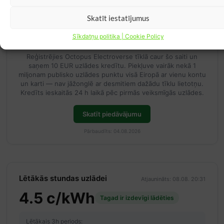
Skatīt iestatījumus
10 EUR kupons Octopus Electroverse
Sīkdatņu politika | Cookie Policy
PUBLISKĀ UZLĀDE
Reģistrējies Octopus Electroverse tīklā caur šo saiti un
saņem 10 EUR uzlādes kredītu. Piekļuve vairāk nekā 1
miljonam publisko uzlādes punktu visā Eiropā ar vienu kontu
un karti — nav jāžonglē ar desmitiem dažādu tīklu lietotņu.
Kredīts ieskaitās 24 h laikā pēc pirmās veiksmīgās uzlādes.
Skatīt piedāvājumu
Pārbaudīts: 04.08.2026
Lētākās stundas uzlādei
Atjaunināts: 08.08. 20:31
4.5 c/kWh
Tagad ir izdevīgi lādēties
Lētākais 3h periods: