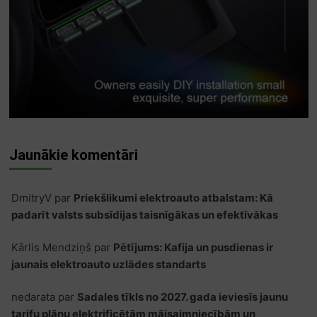
Jaunākie komentāri
DmitryV
par
Priekšlikumi elektroauto atbalstam: Kā
padarīt valsts subsīdijas taisnīgākas un efektīvākas
Kārlis Mendziņš
par
Pētījums: Kafija un pusdienas ir
jaunais elektroauto uzlādes standarts
nedarata
par
Sadales tīkls no 2027. gada ieviesīs jaunu
tarifu plānu elektrificētām mājsaimniecībām un