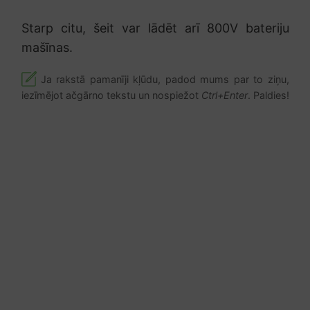
Starp citu, šeit var lādēt arī 800V bateriju
mašīnas.
Ja rakstā pamanīji kļūdu, padod mums par to ziņu,
iezīmējot ačgārno tekstu un nospiežot
Ctrl+Enter
. Paldies!