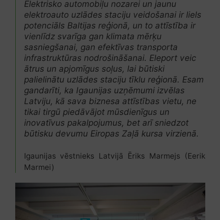
Elektrisko automobiļu nozarei un jaunu
elektroauto uzlādes staciju veidošanai ir liels
potenciāls Baltijas reģionā, un to attīstība ir
vienlīdz svarīga gan klimata mērķu
sasniegšanai, gan efektīvas transporta
infrastruktūras nodrošināšanai. Eleport veic
ātrus un apjomīgus soļus, lai būtiski
palielinātu uzlādes staciju tīklu reģionā. Esam
gandarīti, ka Igaunijas uzņēmumi izvēlas
Latviju, kā sava biznesa attīstības vietu, ne
tikai tirgū piedāvājot mūsdienīgus un
inovatīvus pakalpojumus, bet arī sniedzot
būtisku devumu Eiropas Zaļā kursa virzienā.
Igaunijas vēstnieks Latvijā Ēriks Marmejs (Eerik
Marmei)