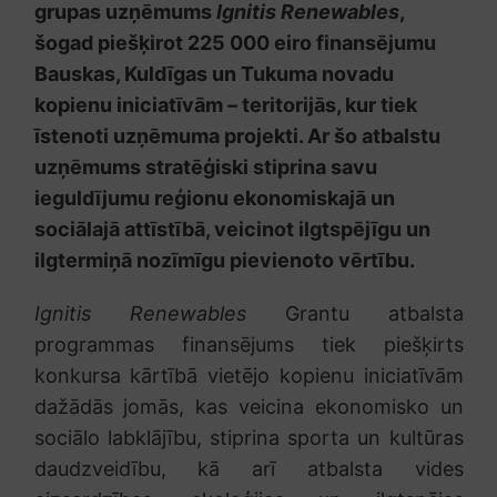
grupas uzņēmums
Ignitis Renewables
,
šogad piešķirot 225 000 eiro finansējumu
Bauskas, Kuldīgas un Tukuma novadu
kopienu iniciatīvām – teritorijās, kur tiek
īstenoti uzņēmuma projekti. Ar šo atbalstu
uzņēmums stratēģiski stiprina savu
ieguldījumu reģionu ekonomiskajā un
sociālajā attīstībā, veicinot ilgtspējīgu un
ilgtermiņā nozīmīgu pievienoto vērtību.
Ignitis Renewables
Grantu atbalsta
programmas finansējums tiek piešķirts
konkursa kārtībā vietējo kopienu iniciatīvām
dažādās jomās, kas veicina ekonomisko un
sociālo labklājību, stiprina sporta un kultūras
daudzveidību, kā arī atbalsta vides