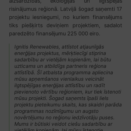
aizsardzības, ekoloģijas un ilgtspējas
risinājumus reģionā. Latvijā šogad saņemti 17
projektu iesniegumi, no kuriem finansējums
tiks piešķirts deviņiem projektiem, sadalot
paredzēto finansējumu 225 000 eiro.
Ignitis Renewables, attīstot atjaunīgās
enerģijas projektus, mērķtiecīgi stiprina
sadarbību ar vietējām kopienām, lai būtu
uzticams un atbildīgs partneris reģiona
attīstībā. Šī atbalsta programma apliecina
mūsu apņemšanos vienlaikus veicināt
ilgtspējīgas enerģijas attīstību un radīt
pievienoto vērtību reģioniem, kur tiek īstenoti
mūsu projekti. Šogad saņemts īpaši liels
projektu pieteikumu skaits, kas skaidri parāda
programmas nozīmīgumu un augsto
novērtējumu no reģionu iedzīvotāju puses.
Mums ir būtiski veidot ciešu sadarbību ar
vietējām kopienām, lai mūsu īstenotie