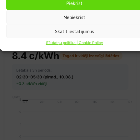
Piekrist
Skatīt piedāvājumu
Pārbaudīts: 06.08.2026
Nepiekrist
Skatīt iestatījumus
Sīkdatņu politika | Cookie Policy
Lētākās stundas uzlādei
Atjaunināts: 09.08. 18:32
8.4 c/kWh
Tagad ir vidēji izdevīgi lādēties
Lētākais 3h periods:
02:30–05:30 (pirmd., 10.08.)
~0.3 c/kWh vidēji
c/kWh
15
19:00
23:00
03:00
07:00
11:00
15:00
19:00
10
5
0