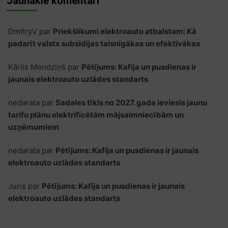
Jaunākie komentāri
DmitryV
par
Priekšlikumi elektroauto atbalstam: Kā
padarīt valsts subsīdijas taisnīgākas un efektīvākas
Kārlis Mendziņš
par
Pētījums: Kafija un pusdienas ir
jaunais elektroauto uzlādes standarts
nedarata
par
Sadales tīkls no 2027. gada ieviesīs jaunu
tarifu plānu elektrificētām mājsaimniecībām un
uzņēmumiem
nedarata
par
Pētījums: Kafija un pusdienas ir jaunais
elektroauto uzlādes standarts
Juris
par
Pētījums: Kafija un pusdienas ir jaunais
elektroauto uzlādes standarts