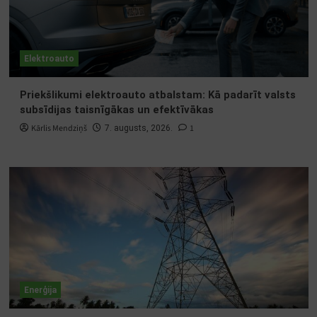
Elektroauto
Priekšlikumi elektroauto atbalstam: Kā padarīt valsts
subsīdijas taisnīgākas un efektīvākas
Kārlis Mendziņš
1
7. augusts, 2026.
Enerģija