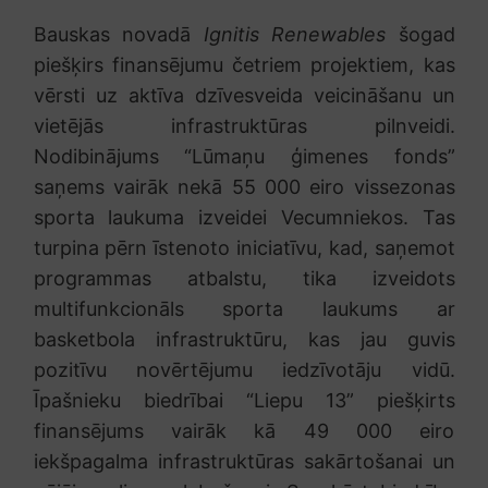
Bauskas novadā
Ignitis Renewables
šogad
piešķirs finansējumu četriem projektiem, kas
vērsti uz aktīva dzīvesveida veicināšanu un
vietējās infrastruktūras pilnveidi.
Nodibinājums “Lūmaņu ģimenes fonds”
saņems vairāk nekā 55 000 eiro vissezonas
sporta laukuma izveidei Vecumniekos. Tas
turpina pērn īstenoto iniciatīvu, kad, saņemot
programmas atbalstu, tika izveidots
multifunkcionāls sporta laukums ar
basketbola infrastruktūru, kas jau guvis
pozitīvu novērtējumu iedzīvotāju vidū.
Īpašnieku biedrībai “Liepu 13” piešķirts
finansējums vairāk kā 49 000 eiro
iekšpagalma infrastruktūras sakārtošanai un