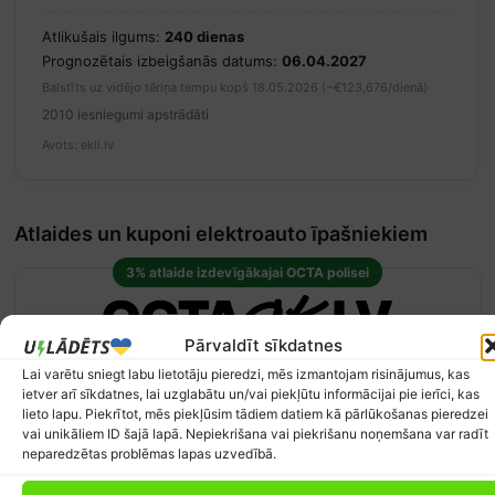
Atlikušais ilgums:
240 dienas
Prognozētais izbeigšanās datums:
06.04.2027
Balstīts uz vidējo tēriņa tempu kopš 18.05.2026 (~€123,676/dienā)
2010 iesniegumi apstrādāti
Avots: ekii.lv
Atlaides un kuponi elektroauto īpašniekiem
3% atlaide izdevīgākajai OCTA polisei
Pārvaldīt sīkdatnes
Lai varētu sniegt labu lietotāju pieredzi, mēs izmantojam risinājumus, kas
OCTA polise ar īpašu atlaidi
ietver arī sīkdatnes, lai uzglabātu un/vai piekļūtu informācijai pie ierīci, kas
PAKALPOJUMI
lieto lapu. Piekrītot, mēs piekļūsim tādiem datiem kā pārlūkošanas pieredzei
vai unikāliem ID šajā lapā. Nepiekrišana vai piekrišanu noņemšana var radīt
Promo kods UZLADETSOK piešķir OCTA polisei no zemākās
neparedzētas problēmas lapas uzvedībā.
cenas vēl papildus 3% atlaidi