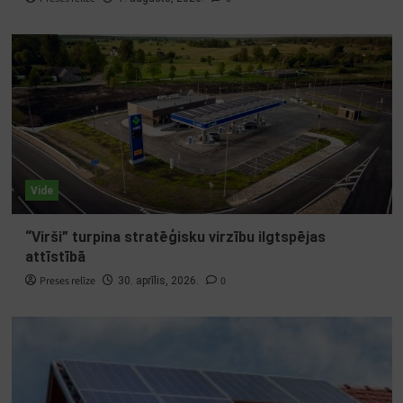
Vide
“Virši” turpina stratēģisku virzību ilgtspējas
attīstībā
Preses relīze
0
30. aprīlis, 2026.