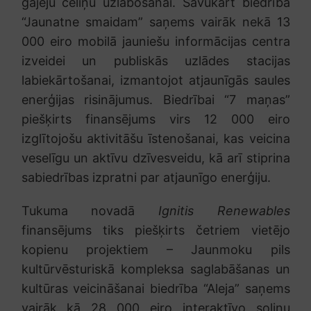
gājēju celiņu uzlabošanai. Savukārt biedrība
“Jaunatne smaidam” saņems vairāk nekā 13
000 eiro mobilā jauniešu informācijas centra
izveidei un publiskās uzlādes stacijas
labiekārtošanai, izmantojot atjaunīgās saules
enerģijas risinājumus. Biedrībai “7 maņas”
piešķirts finansējums virs 12 000 eiro
izglītojošu aktivitāšu īstenošanai, kas veicina
veselīgu un aktīvu dzīvesveidu, kā arī stiprina
sabiedrības izpratni par atjaunīgo enerģiju.
Tukuma novadā
Ignitis Renewables
finansējums tiks piešķirts četriem vietējo
kopienu projektiem – Jaunmoku pils
kultūrvēsturiskā kompleksa saglabāšanas un
kultūras veicināšanai biedrība “Aleja” saņems
vairāk kā 28 000 eiro interaktīvo soliņu