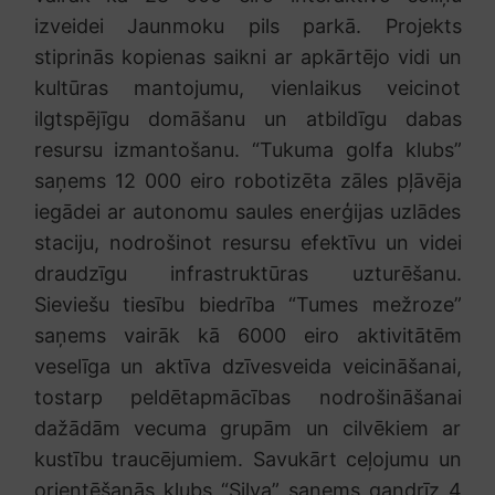
izveidei Jaunmoku pils parkā. Projekts
stiprinās kopienas saikni ar apkārtējo vidi un
kultūras mantojumu, vienlaikus veicinot
ilgtspējīgu domāšanu un atbildīgu dabas
resursu izmantošanu. “Tukuma golfa klubs”
saņems 12 000 eiro robotizēta zāles pļāvēja
iegādei ar autonomu saules enerģijas uzlādes
staciju, nodrošinot resursu efektīvu un videi
draudzīgu infrastruktūras uzturēšanu.
Sieviešu tiesību biedrība “Tumes mežroze”
saņems vairāk kā 6000 eiro aktivitātēm
veselīga un aktīva dzīvesveida veicināšanai,
tostarp peldētapmācības nodrošināšanai
dažādām vecuma grupām un cilvēkiem ar
kustību traucējumiem. Savukārt ceļojumu un
orientēšanās klubs “Silva” saņems gandrīz 4