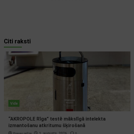
Citi raksti
Vide
“AKROPOLE Rīga” testē mākslīgā intelekta
izmantošanu atkritumu šķirošanā
Preses relīze
0
1. augusts, 2026.