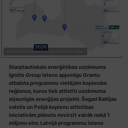
Ignitis Grantu Programma Latvijā (Publicitātes attēls)
Starptautiskais enerģētikas uzņēmums
Ignitis Group
īsteno apjomīgu Grantu
atbalsta programmu vietējām kopienām
reģionos, kuros tiek attīstīti uzņēmuma
atjaunīgās enerģijas projekti. Šogad Baltijas
valstīs un Polijā kopienu attīstības
iniciatīvām plānots novirzīt vairāk nekā 1
miljonu eiro. Latvijā programmu īsteno