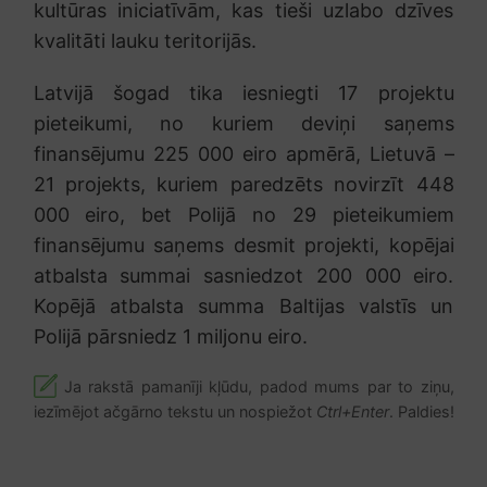
kultūras iniciatīvām, kas tieši uzlabo dzīves
kvalitāti lauku teritorijās.
Latvijā šogad tika iesniegti 17 projektu
pieteikumi, no kuriem deviņi saņems
finansējumu 225 000 eiro apmērā, Lietuvā –
21 projekts, kuriem paredzēts novirzīt 448
000 eiro, bet Polijā no 29 pieteikumiem
finansējumu saņems desmit projekti, kopējai
atbalsta summai sasniedzot 200 000 eiro.
Kopējā atbalsta summa Baltijas valstīs un
Polijā pārsniedz 1 miljonu eiro.
Ja rakstā pamanīji kļūdu, padod mums par to ziņu,
iezīmējot ačgārno tekstu un nospiežot
Ctrl+Enter
. Paldies!