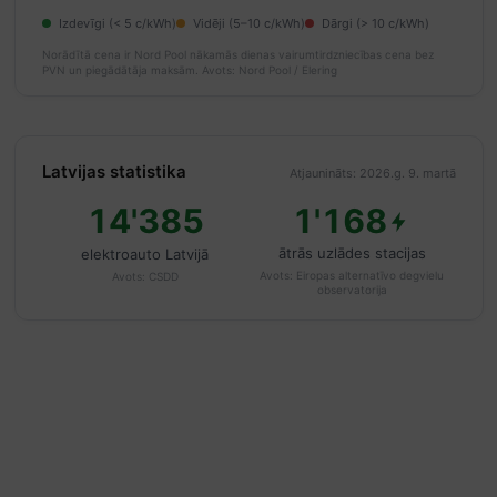
Izdevīgi (< 5 c/kWh)
Vidēji (5–10 c/kWh)
Dārgi (> 10 c/kWh)
Norādītā cena ir Nord Pool nākamās dienas vairumtirdzniecības cena bez
PVN un piegādātāja maksām.
Avots: Nord Pool / Elering
Latvijas statistika
Atjaunināts: 2026.g. 9. martā
14'385
1'168
ātrās uzlādes stacijas
elektroauto Latvijā
Avots:
Eiropas alternatīvo degvielu
Avots:
CSDD
observatorija