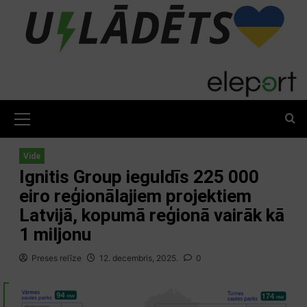
Skip
to
content
Primary
Menu
Vide
Ignitis Group ieguldīs 225 000
eiro reģionālajiem projektiem
Latvijā, kopumā reģionā vairāk kā
1 miljonu
Preses relīze
12. decembris, 2025.
0