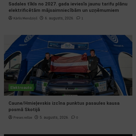
Sadales tīkls no 2027. gada ieviesīs jaunu tarifu plānu
elektrificētām mājsaimniecībām un uzņēmumiem
Kārlis Mendziņš
1
6. augusts, 2026.
Elektroauto
Caune/Hmieļevskis izcīna punktus pasaules kausa
posmā Skotijā
Preses relīze
0
5. augusts, 2026.