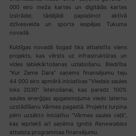
000 eiro meža kartes un digitālās kartes
izstrādei, tādējādi paplašinot aktīvā
dzīvesveida un sporta iespējas Tukuma
novadā.
Kuldīgas novadā šogad tiks atbalstīts viens
projekts, kas vērsts uz infrastruktūras un
vides labiekārtošanas uzlabošanu. Biedrība
“Kur Zeme Dara” saņems finansējumu teju
44 000 eiro apmērā iniciatīvas “Viedais saules
loks 2030” īstenošanai, kas paredz 100%
saules enerģijas apgaismojuma viedo laternu
uzstādīšanu Vārmes pagastā. Projekts turpina
pērn uzsākto iniciatīvu “Vārmes saules ceļš”,
kas iepriekš arī saņēma
Ignitis Renewables
atbalsta programmas finansējumu.