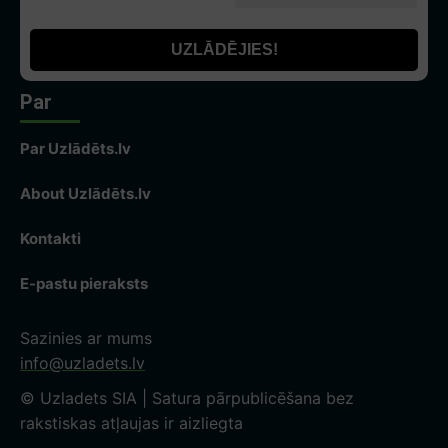
Par
Par Uzlādēts.lv
About Uzlādēts.lv
Kontakti
E-pastu pieraksts
Sazinies ar mums
info@uzladets.lv
© Uzladets SIA | Satura pārpublicēšana bez
rakstiskas atļaujas ir aizliegta