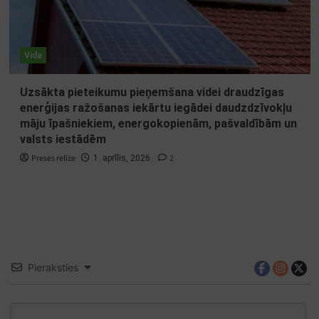
Vide
Uzsākta pieteikumu pieņemšana videi draudzīgas
enerģijas ražošanas iekārtu iegādei daudzdzīvokļu
māju īpašniekiem, energokopienām, pašvaldībām un
valsts iestādēm
Preses relīze
2
1. aprīlis, 2026.
Pieraksties