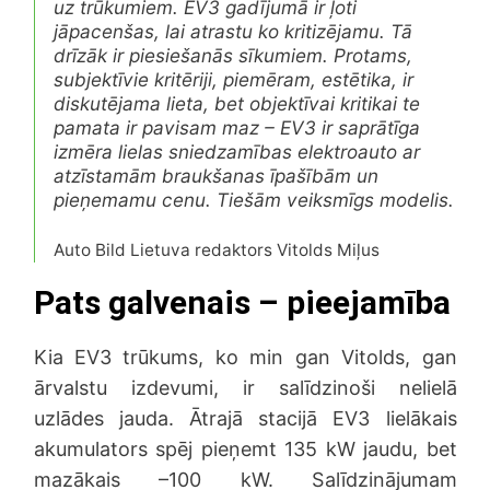
uz trūkumiem. EV3 gadījumā ir ļoti
jāpacenšas, lai atrastu ko kritizējamu. Tā
drīzāk ir piesiešanās sīkumiem. Protams,
subjektīvie kritēriji, piemēram, estētika, ir
diskutējama lieta, bet objektīvai kritikai te
pamata ir pavisam maz – EV3 ir saprātīga
izmēra lielas sniedzamības elektroauto ar
atzīstamām braukšanas īpašībām un
pieņemamu cenu. Tiešām veiksmīgs modelis.
Auto Bild Lietuva redaktors Vitolds Miļus
Pats galvenais – pieejamība
Kia EV3 trūkums, ko min gan Vitolds, gan
ārvalstu izdevumi, ir salīdzinoši nelielā
uzlādes jauda. Ātrajā stacijā EV3 lielākais
akumulators spēj pieņemt 135 kW jaudu, bet
mazākais –100 kW. Salīdzinājumam