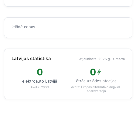
Ielādē cenas...
Latvijas statistika
Atjaunināts: 2026.g. 9. martā
0
0
ātrās uzlādes stacijas
elektroauto Latvijā
Avots:
Eiropas alternatīvo degvielu
Avots:
CSDD
observatorija