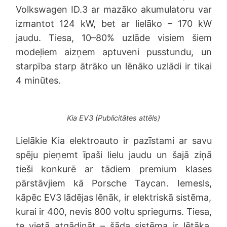
Volkswagen ID.3 ar mazāko akumulatoru var
izmantot 124 kW, bet ar lielāko – 170 kW
jaudu. Tiesa, 10–80% uzlāde visiem šiem
modeļiem aizņem aptuveni pusstundu, un
starpība starp ātrāko un lēnāko uzlādi ir tikai
4 minūtes.
Kia EV3 (Publicitātes attēls)
Lielākie Kia elektroauto ir pazīstami ar savu
spēju pieņemt īpaši lielu jaudu un šajā ziņā
tieši konkurē ar tādiem premium klases
pārstāvjiem kā Porsche Taycan. Iemesls,
kāpēc EV3 lādējas lēnāk, ir elektriskā sistēma,
kurai ir 400, nevis 800 voltu spriegums. Tiesa,
te vietā atgādināt – šāda sistēma ir lētāka,