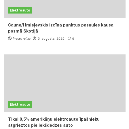
Elektroauto
Caune/Hmieļevskis izcīna punktus pasaules kausa
posmā Skotijā
Preses relīze
0
5. augusts, 2026.
Elektroauto
Tikai 0,5% amerikāņu elektroauto īpašnieku
atgrieztos pie iekšdedzes auto