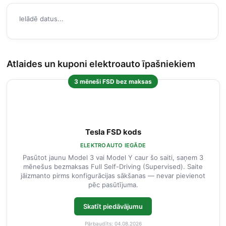
Ielādē datus...
Atlaides un kuponi elektroauto īpašniekiem
3 mēneši FSD bez maksas
Tesla FSD kods
ELEKTROAUTO IEGĀDE
Pasūtot jaunu Model 3 vai Model Y caur šo saiti, saņem 3
mēnešus bezmaksas Full Self-Driving (Supervised). Saite
jāizmanto pirms konfigurācijas sākšanas — nevar pievienot
pēc pasūtījuma.
Skatīt piedāvājumu
Pārbaudīts: 04.08.2026