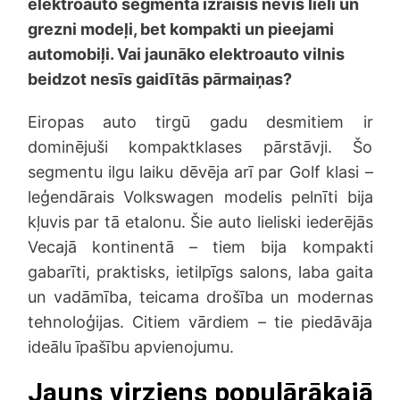
elektroauto segmentā izraisīs nevis lieli un
grezni modeļi, bet kompakti un pieejami
automobiļi. Vai jaunāko elektroauto vilnis
beidzot nesīs gaidītās pārmaiņas?
Eiropas auto tirgū gadu desmitiem ir
dominējuši kompaktklases pārstāvji. Šo
segmentu ilgu laiku dēvēja arī par Golf klasi –
leģendārais Volkswagen modelis pelnīti bija
kļuvis par tā etalonu. Šie auto lieliski iederējās
Vecajā kontinentā – tiem bija kompakti
gabarīti, praktisks, ietilpīgs salons, laba gaita
un vadāmība, teicama drošība un modernas
tehnoloģijas. Citiem vārdiem – tie piedāvāja
ideālu īpašību apvienojumu.
Jauns virziens populārākajā