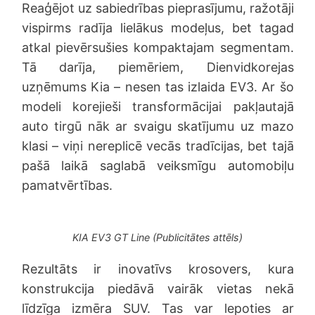
Reaģējot uz sabiedrības pieprasījumu, ražotāji
vispirms radīja lielākus modeļus, bet tagad
atkal pievērsušies kompaktajam segmentam.
Tā darīja, piemēriem, Dienvidkorejas
uzņēmums Kia – nesen tas izlaida EV3. Ar šo
modeli korejieši transformācijai pakļautajā
auto tirgū nāk ar svaigu skatījumu uz mazo
klasi – viņi nereplicē vecās tradīcijas, bet tajā
pašā laikā saglabā veiksmīgu automobiļu
pamatvērtības.
KIA EV3 GT Line (Publicitātes attēls)
Rezultāts ir inovatīvs krosovers, kura
konstrukcija piedāvā vairāk vietas nekā
līdzīga izmēra SUV. Tas var lepoties ar