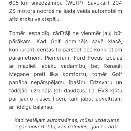
605 km sniedzamību (WLTP). Savukārt 204
ZS motors nodrošina šāda veida automobilim
atbilstošu veiktspēju.
Tomēr iespaidīgi rādītāji ne vienmēr ļauj būt
pārākam. Kad Golf dominēja savā klasē,
konkurenti centās to pārspēt pēc konkrētiem
parametriem. Piemēram, Ford Focus izcēlās
ar mazliet labāku vadāmību, bet Renault
Megane pretī lika komfortu, tomēr Golf
panāca nepārspējamu īpašību līdzsvaru un
tādējādi uzrunāja ļoti daudzus. Lai EV3 kļūtu
par jauno klases līderi, tam jābūt apveltītam
ar līdzīgu balansu.
Kad testējam automašīnas, mūsu uzdevums
ir gan novērtēt to, kas izdevies, gan norādīt