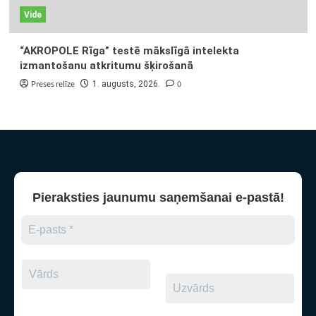
Vide
“AKROPOLE Rīga” testē mākslīgā intelekta
izmantošanu atkritumu šķirošanā
Preses relīze
0
1. augusts, 2026.
Pieraksties jaunumu saņemšanai e-pastā!