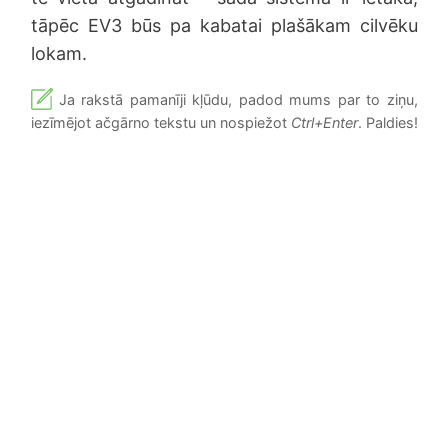
tāpēc EV3 būs pa kabatai plašākam cilvēku
lokam.
Ja rakstā pamanīji kļūdu, padod mums par to ziņu,
iezīmējot ačgārno tekstu un nospiežot
Ctrl+Enter
. Paldies!