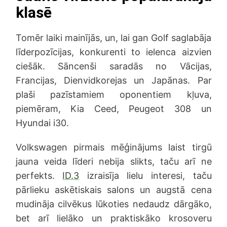
klasē
Tomēr laiki mainījās, un, lai gan Golf saglabāja
līderpozīcijas, konkurenti to ielenca aizvien
ciešāk. Sāncenši saradās no Vācijas,
Francijas, Dienvidkorejas un Japānas. Par
plaši pazīstamiem oponentiem kļuva,
piemēram, Kia Ceed, Peugeot 308 un
Hyundai i30.
Volkswagen pirmais mēģinājums laist tirgū
jauna veida līderi nebija slikts, taču arī ne
perfekts.
ID.3
izraisīja lielu interesi, taču
pārlieku askētiskais salons un augstā cena
mudināja cilvēkus lūkoties nedaudz dārgāko,
bet arī lielāko un praktiskāko krosoveru