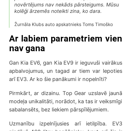
novērtējums nav nekāds pārsteigums. Mūsu
kolēģi ārzemēs noteikti zina, ko dara.
Žurnāla Klubs auto apskatnieks Toms Timoško
Ar labiem parametriem vien
nav gana
Gan Kia EV6, gan Kia EV9 ir ieguvuši vairākus
apbalvojumus, un tagad ar tiem var lepoties
arī EV3. Ar ko šie panākumi ir nopelnīti?
Pirmkārt, ar dizainu. Top Gear uzslavē jaunā
modeļa unikalitāti, norādot, ka tas ir veiksmīgi
sabalansēts, bez liekiem pārspīlējumiem.
Uzmanību izpelnījusies arī ietilpība. EV3