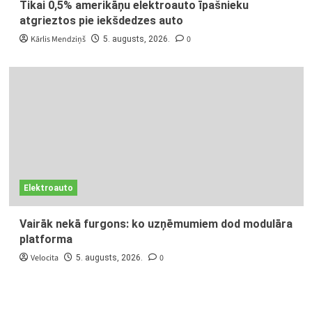
Tikai 0,5% amerikāņu elektroauto īpašnieku
atgrieztos pie iekšdedzes auto
Kārlis Mendziņš
0
5. augusts, 2026.
Elektroauto
Vairāk nekā furgons: ko uzņēmumiem dod modulāra
platforma
Velocita
0
5. augusts, 2026.