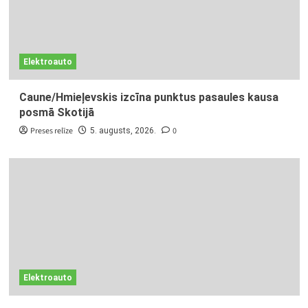
Elektroauto
Caune/Hmieļevskis izcīna punktus pasaules kausa
posmā Skotijā
Preses relīze
0
5. augusts, 2026.
Elektroauto