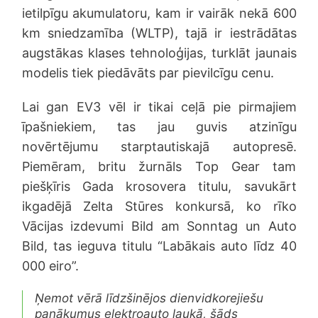
ietilpīgu akumulatoru, kam ir vairāk nekā 600
km sniedzamība (WLTP), tajā ir iestrādātas
augstākas klases tehnoloģijas, turklāt jaunais
modelis tiek piedāvāts par pievilcīgu cenu.
Lai gan EV3 vēl ir tikai ceļā pie pirmajiem
īpašniekiem, tas jau guvis atzinīgu
novērtējumu starptautiskajā autopresē.
Piemēram, britu žurnāls Top Gear tam
piešķīris Gada krosovera titulu, savukārt
ikgadējā Zelta Stūres konkursā, ko rīko
Vācijas izdevumi Bild am Sonntag un Auto
Bild, tas ieguva titulu “Labākais auto līdz 40
000 eiro”.
Ņemot vērā līdzšinējos dienvidkorejiešu
panākumus elektroauto laukā, šāds