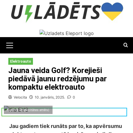
Skip
to
content
Primary
Menu
Elektroauto
Jauna veida Golf? Korejieši
piedāvā jaunu redzējumu par
kompaktu elektroauto
Velocita
10. janvāris, 2025.
0
Kia EV3 (Publicitātes attēls)
Jau gadiem tiek runāts par to, ka apvērsumu