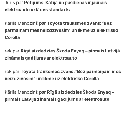
Juris
par
Pētījums: Kafija un pusdienas ir jaunais
elektroauto uzlādes standarts
Kārlis Mendziņš
par
Toyota trauksmes zvans: “Bez
pārmaiņām mēs neizdzīvosim” un likme uz elektrisko
Corolla
rek
par
Rīgā aizdedzies Škoda Enyaq – pirmais Latvijā
zināmais gadījums ar elektroauto
rek
par
Toyota trauksmes zvans: “Bez pārmaiņām mēs
neizdzīvosim” un likme uz elektrisko Corolla
Kārlis Mendziņš
par
Rīgā aizdedzies Škoda Enyaq –
pirmais Latvijā zināmais gadījums ar elektroauto