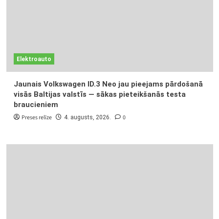
Elektroauto
Jaunais Volkswagen ID.3 Neo jau pieejams pārdošanā
visās Baltijas valstīs — sākas pieteikšanās testa
braucieniem
Preses relīze
0
4. augusts, 2026.