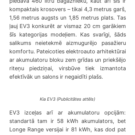
piedāvā 460 litru bagāžnieku, kaut arī šis ir
kompaktais krosovers – tikai 4,3 metrus garš,
1,56 metrus augsts un 1,85 metrus plats. Tas
ļauj EV3 konkurēt ar vismaz 20 cm garākiem
šīs kategorijas modeļiem. Kas svarīgi, šāds
salikums neietekmē aizmugurējo pasažieru
komfortu. Pateicoties elektroauto arhitektūrai
ar akumulatoru bloku zem grīdas un priekšējo
riteņu piedziņai, virsbūve tiek izmantota
efektīvāk un salons ir negaidīti plašs.
Kia EV3 (Publicitātes attēls)
EV3 izceļas arī ar akumulatoru opcijām:
standartā tam ir 58 kWh akumulators, bet
Longe Range versijai ir 81 kWh, kas dod pat