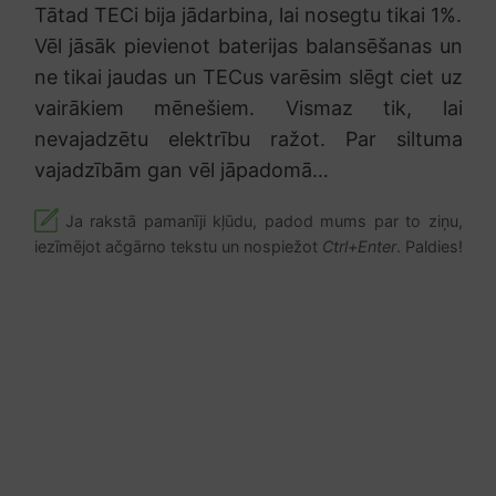
Tātad TECi bija jādarbina, lai nosegtu tikai 1%.
Vēl jāsāk pievienot baterijas balansēšanas un
ne tikai jaudas un TECus varēsim slēgt ciet uz
vairākiem mēnešiem. Vismaz tik, lai
nevajadzētu elektrību ražot. Par siltuma
vajadzībām gan vēl jāpadomā…
Ja rakstā pamanīji kļūdu, padod mums par to ziņu,
iezīmējot ačgārno tekstu un nospiežot
Ctrl+Enter
. Paldies!