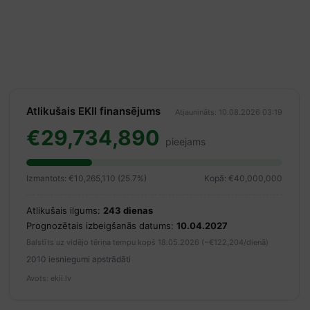
Atlikušais EKII finansējums
Atjaunināts: 10.08.2026 03:19
€29,734,890
pieejams
Izmantots: €10,265,110 (25.7%)
Kopā: €40,000,000
Atlikušais ilgums:
243 dienas
Prognozētais izbeigšanās datums:
10.04.2027
Balstīts uz vidējo tēriņa tempu kopš 18.05.2026 (~€122,204/dienā)
2010 iesniegumi apstrādāti
Avots: ekii.lv