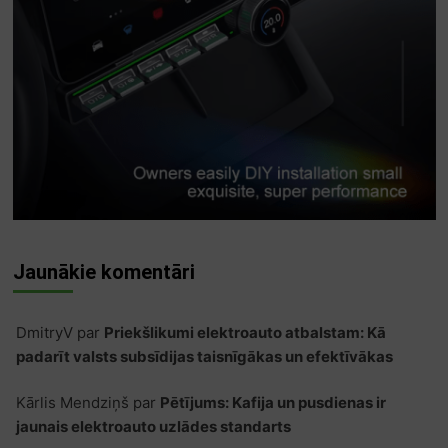
Jaunākie komentāri
DmitryV
par
Priekšlikumi elektroauto atbalstam: Kā
padarīt valsts subsīdijas taisnīgākas un efektīvākas
Kārlis Mendziņš
par
Pētījums: Kafija un pusdienas ir
jaunais elektroauto uzlādes standarts