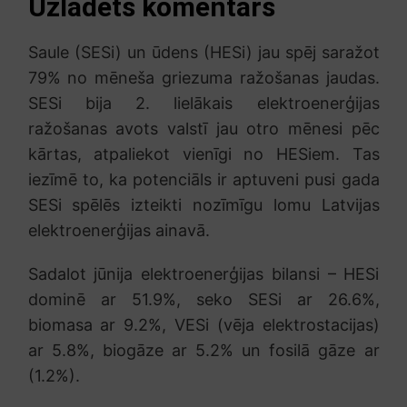
Uzlādēts komentārs
Saule (SESi) un ūdens (HESi) jau spēj saražot
79% no mēneša griezuma ražošanas jaudas.
SESi bija 2. lielākais elektroenerģijas
ražošanas avots valstī jau otro mēnesi pēc
kārtas, atpaliekot vienīgi no HESiem. Tas
iezīmē to, ka potenciāls ir aptuveni pusi gada
SESi spēlēs izteikti nozīmīgu lomu Latvijas
elektroenerģijas ainavā.
Sadalot jūnija elektroenerģijas bilansi – HESi
dominē ar 51.9%, seko SESi ar 26.6%,
biomasa ar 9.2%, VESi (vēja elektrostacijas)
ar 5.8%, biogāze ar 5.2% un fosilā gāze ar
(1.2%).