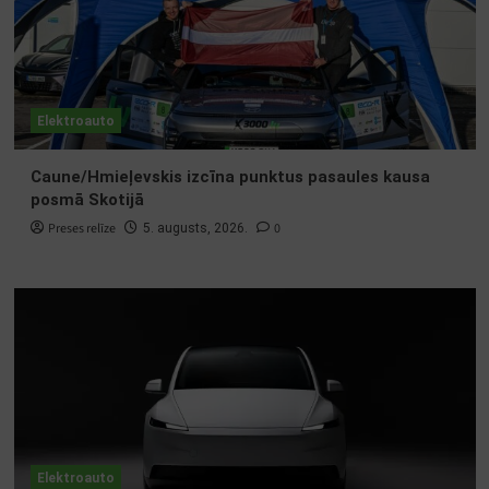
Elektroauto
Caune/Hmieļevskis izcīna punktus pasaules kausa
posmā Skotijā
Preses relīze
0
5. augusts, 2026.
Elektroauto