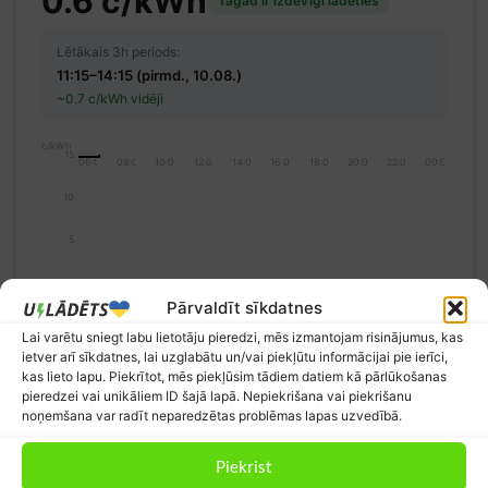
0.6 c/kWh
Tagad ir izdevīgi lādēties
Lētākais 3h periods:
11:15–14:15 (pirmd., 10.08.)
~0.7 c/kWh vidēji
c/kWh
15
06:00
08:00
10:00
12:00
14:00
16:00
18:00
20:00
22:00
00:00
10
5
0
Pārvaldīt sīkdatnes
Izdevīgi (< 5 c/kWh)
Vidēji (5–10 c/kWh)
Dārgi (> 10 c/kWh)
Lai varētu sniegt labu lietotāju pieredzi, mēs izmantojam risinājumus, kas
Norādītā cena ir Nord Pool nākamās dienas vairumtirdzniecības cena bez
ietver arī sīkdatnes, lai uzglabātu un/vai piekļūtu informācijai pie ierīci,
PVN un piegādātāja maksām.
Avots: Nord Pool / Elering
kas lieto lapu. Piekrītot, mēs piekļūsim tādiem datiem kā pārlūkošanas
pieredzei vai unikāliem ID šajā lapā. Nepiekrišana vai piekrišanu
noņemšana var radīt neparedzētas problēmas lapas uzvedībā.
Latvijas statistika
Piekrist
Atjaunināts: 2026.g. 9. martā