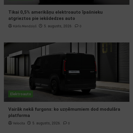
Tikai 0,5% amerikāņu elektroauto īpašnieku
atgrieztos pie iekšdedzes auto
Kārlis Mendziņš
0
5. augusts, 2026.
Elektroauto
Vairāk nekā furgons: ko uzņēmumiem dod modulāra
platforma
Velocita
0
5. augusts, 2026.