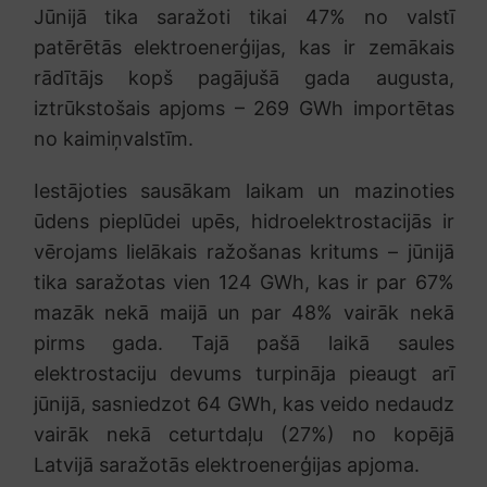
Jūnijā tika saražoti tikai 47% no valstī
patērētās elektroenerģijas, kas ir zemākais
rādītājs kopš pagājušā gada augusta,
iztrūkstošais apjoms – 269 GWh importētas
no kaimiņvalstīm.
Iestājoties sausākam laikam un mazinoties
ūdens pieplūdei upēs, hidroelektrostacijās ir
vērojams lielākais ražošanas kritums – jūnijā
tika saražotas vien 124 GWh, kas ir par 67%
mazāk nekā maijā un par 48% vairāk nekā
pirms gada. Tajā pašā laikā saules
elektrostaciju devums turpināja pieaugt arī
jūnijā, sasniedzot 64 GWh, kas veido nedaudz
vairāk nekā ceturtdaļu (27%) no kopējā
Latvijā saražotās elektroenerģijas apjoma.