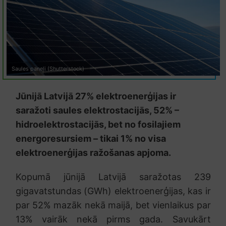
Saules paneļi (Shutterstock)
Jūnijā Latvijā 27% elektroenerģijas ir
saražoti saules elektrostacijās, 52% –
hidroelektrostacijās, bet no fosilajiem
energoresursiem – tikai 1% no visa
elektroenerģijas ražošanas apjoma.
Kopumā jūnijā Latvijā saražotas 239
gigavatstundas (GWh) elektroenerģijas, kas ir
par 52% mazāk nekā maijā, bet vienlaikus par
13% vairāk nekā pirms gada. Savukārt