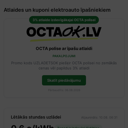
Atlaides un kuponi elektroauto īpašniekiem
3% atlaide izdevīgākajai OCTA polisei
OCTA polise ar īpašu atlaidi
PAKALPOJUMI
Promo kods UZLADETSOK piešķir OCTA polisei no zemākās
cenas vēl papildus 3% atlaidi
Skatīt piedāvājumu
Pārbaudīts: 06.08.2026
Lētākās stundas uzlādei
Atjaunināts: 10.08. 06:31