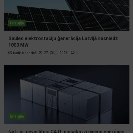
Enerģija
Saules elektrostaciju ģenerācija Latvijā sasniedz
1000 MW
Kārlis Mendziņš
0
27. jūlijs, 2026.
Enerģija
Nātrijs, nevis litijs: CATL piesaka izrāvienu enerģijas