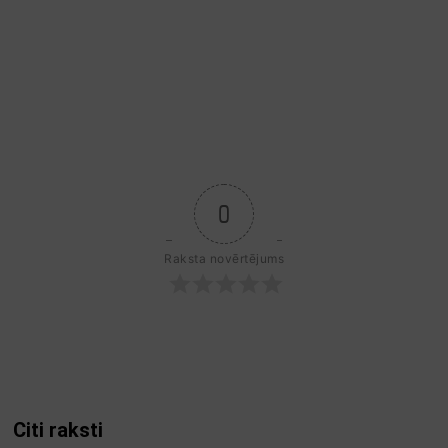
0
Raksta novērtējums
Citi raksti