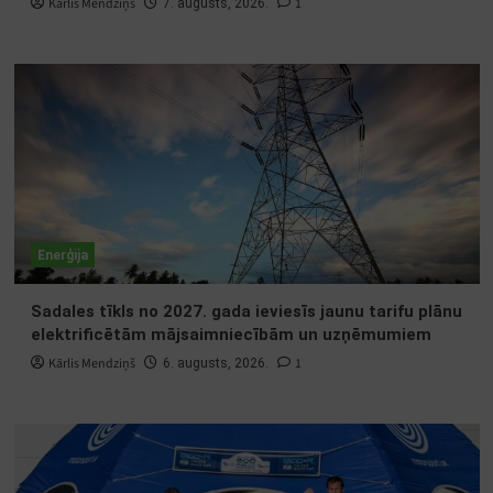
Kārlis Mendziņš
1
7. augusts, 2026.
Enerģija
Sadales tīkls no 2027. gada ieviesīs jaunu tarifu plānu
elektrificētām mājsaimniecībām un uzņēmumiem
Kārlis Mendziņš
1
6. augusts, 2026.