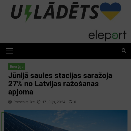
Skip
to
content
Primary
Menu
Enerģija
Jūnijā saules stacijas saražoja
27% no Latvijas ražošanas
apjoma
Preses relīze
17. jūlijs, 2024.
0