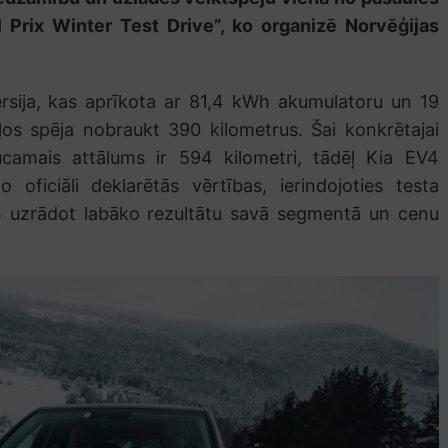
l Prix Winter Test Drive”, ko organizē Norvēģijas
rsija, kas aprīkota ar 81,4 kWh akumulatoru un 19
kļos spēja nobraukt 390 kilometrus. Šai konkrētajai
camais attālums ir 594 kilometri, tādēļ Kia EV4
ficiāli deklarētās vērtības, ierindojoties testa
n uzrādot labāko rezultātu savā segmentā un cenu