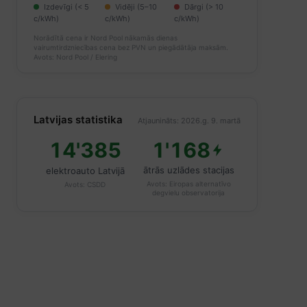
Izdevīgi (< 5
Vidēji (5–10
Dārgi (> 10
c/kWh)
c/kWh)
c/kWh)
Norādītā cena ir Nord Pool nākamās dienas
vairumtirdzniecības cena bez PVN un piegādātāja maksām.
Avots: Nord Pool / Elering
Latvijas statistika
Atjaunināts: 2026.g. 9. martā
14'385
1'168
ātrās uzlādes stacijas
elektroauto Latvijā
Avots:
Eiropas alternatīvo
Avots:
CSDD
degvielu observatorija