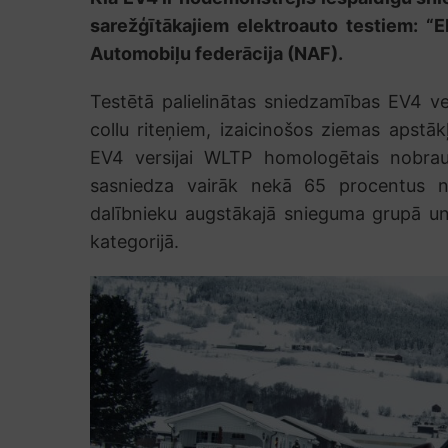
sarežģītākajiem elektroauto testiem: “E
Automobiļu federācija (NAF).
Testētā palielinātas sniedzamības EV4 ve
collu riteņiem, izaicinošos ziemas apstā
EV4 versijai WLTP homologētais nobrau
sasniedza vairāk nekā 65 procentus no o
dalībnieku augstākajā snieguma grupā u
kategorijā.