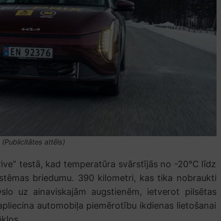
(Publicitātes attēls)
rive” testā, kad temperatūra svārstījās no -20°C līdz
tēmas briedumu. 390 kilometri, kas tika nobraukti
slo uz ainaviskajām augstienēm, ietverot pilsētas
apliecina automobiļa piemērotību ikdienas lietošanai
ākļos.