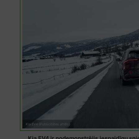
Kia EV4 (Publicitātes attēls)
Kia EV4 ir nodemonstrējis iespaidīgu sn