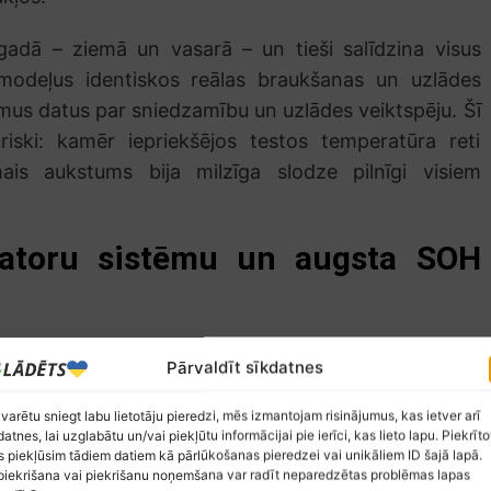
 gadā – ziemā un vasarā – un tieši salīdzina visus
 modeļus identiskos reālas braukšanas un uzlādes
amus datus par sniedzamību un uzlādes veiktspēju. Šī
riski: kamēr iepriekšējos testos temperatūra reti
is aukstums bija milzīga slodze pilnīgi visiem
atoru sistēmu un augsta SOH
 akumulatoru sistēma. Šai sistēmai ir progresīva
Pārvaldīt sīkdatnes
as šķidruma sadale, lai nodrošinātu konsekventu
tākļos un zemās temperatūrās. Kia akumulatoru
 varētu sniegt labu lietotāju pieredzi, mēs izmantojam risinājumus, kas ietver arī
datnes, lai uzglabātu un/vai piekļūtu informācijai pie ierīci, kas lieto lapu. Piekrīto
adā tika pierādīta intensīvās augsta SOH (state of
 piekļūsim tādiem datiem kā pārlūkošanas pieredzei vai unikāliem ID šajā lapā.
inātajās simulācijās, kas ietvēra 110 000 kilometru
iekrišana vai piekrišanu noņemšana var radīt neparedzētas problēmas lapas