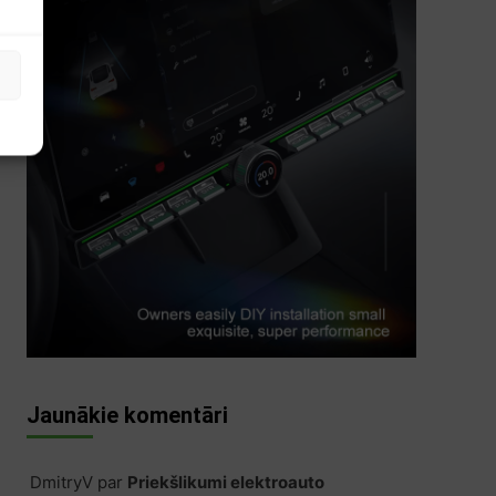
s
Jaunākie komentāri
DmitryV
par
Priekšlikumi elektroauto