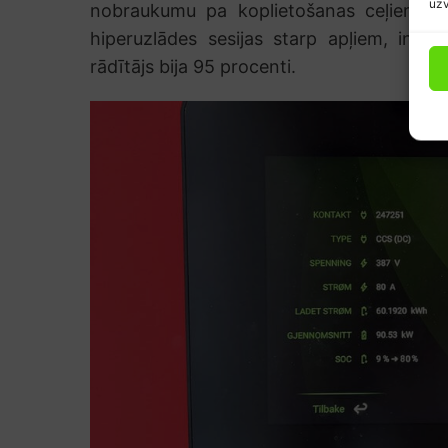
uzv
nobraukumu pa koplietošanas ceļiem un 
hiperuzlādes sesijas starp apļiem, inžen
rādītājs bija 95 procenti.