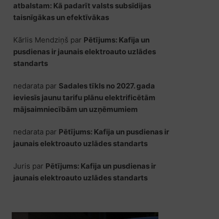
atbalstam: Kā padarīt valsts subsīdijas
taisnīgākas un efektīvākas
Kārlis Mendziņš
par
Pētījums: Kafija un
pusdienas ir jaunais elektroauto uzlādes
standarts
nedarata
par
Sadales tīkls no 2027. gada
ieviesīs jaunu tarifu plānu elektrificētām
mājsaimniecībām un uzņēmumiem
nedarata
par
Pētījums: Kafija un pusdienas ir
jaunais elektroauto uzlādes standarts
Juris
par
Pētījums: Kafija un pusdienas ir
jaunais elektroauto uzlādes standarts