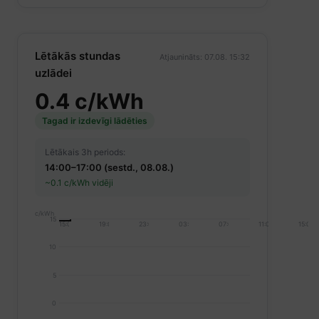
Lētākās stundas
Atjaunināts: 07.08. 15:32
uzlādei
0.4 c/kWh
Tagad ir izdevīgi lādēties
Lētākais 3h periods:
14:00–17:00 (sestd., 08.08.)
~0.1 c/kWh vidēji
c/kWh
15
15:00
19:00
23:00
03:00
07:00
11:00
15:00
10
5
0