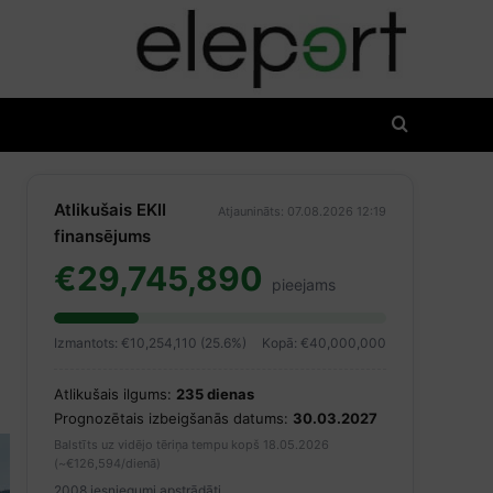
Atlikušais EKII
Atjaunināts: 07.08.2026 12:19
finansējums
€29,745,890
pieejams
Izmantots: €10,254,110 (25.6%)
Kopā: €40,000,000
Atlikušais ilgums:
235 dienas
Prognozētais izbeigšanās datums:
30.03.2027
Balstīts uz vidējo tēriņa tempu kopš 18.05.2026
(~€126,594/dienā)
2008 iesniegumi apstrādāti