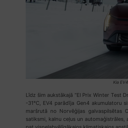
Kia EV4 
Līdz šim aukstākajā “El Prix Winter Test D
-31°C, EV4 parādīja Gen4 akumulatoru sis
maršrutā no Norvēģijas galvaspilsētas O
satiksmi, kalnu ceļus un automaģistrāles, 
pat visnelabvēlīgākajos klimatiskajos apst