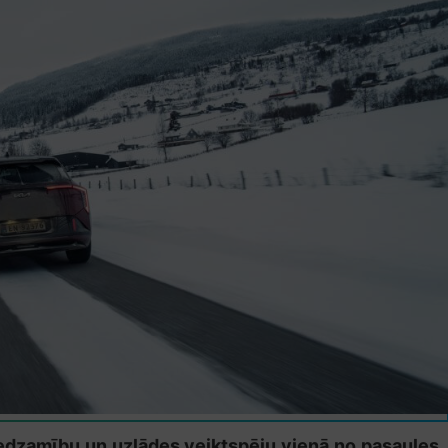
iedzamību un uzlādes veiktspēju vienā no pasaules