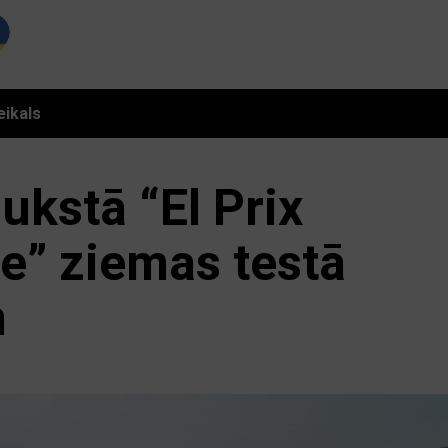
eikals
ukstā “El Prix
ve” ziemas testā
m