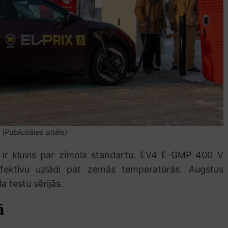
(Publicitātes attēls)
 ir kļuvis par zīmola standartu. EV4 E-GMP 400 V
 efektīvu uzlādi pat zemās temperatūrās. Augstus
a testu sērijās.
ā