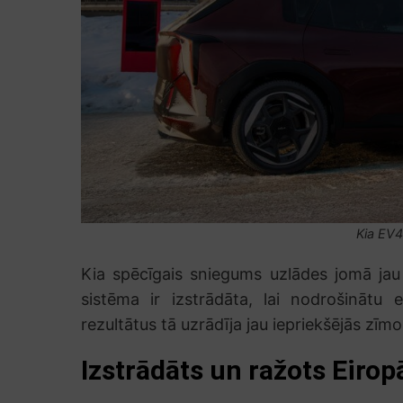
Kia EV4 
Kia spēcīgais sniegums uzlādes jomā jau
sistēma ir izstrādāta, lai nodrošinātu
rezultātus tā uzrādīja jau iepriekšējās zīmol
Izstrādāts un ražots Eirop