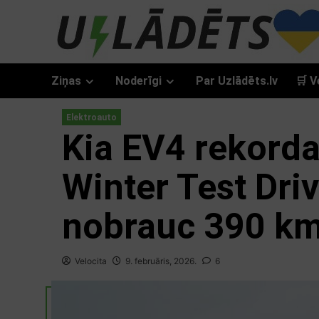
Skip
to
content
Ziņas
Noderīgi
Par Uzlādēts.lv
🛒 V
Elektroauto
Kia EV4 rekorda
Winter Test Dri
nobrauc 390 k
Velocita
9. februāris, 2026.
6