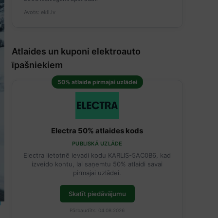
Avots: ekii.lv
Atlaides un kuponi elektroauto
īpašniekiem
50% atlaide pirmajai uzlādei
Electra 50% atlaides kods
PUBLISKĀ UZLĀDE
Electra lietotnē ievadi kodu KARLIS-5AC0B6, kad
izveido kontu, lai saņemtu 50% atlaidi savai
pirmajai uzlādei.
Skatīt piedāvājumu
Pārbaudīts: 04.08.2026