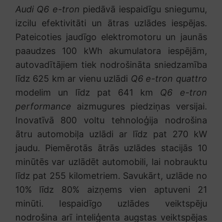
Audi Q6 e-tron
piedāvā iespaidīgu sniegumu,
izcilu efektivitāti un ātras uzlādes iespējas.
Pateicoties jaudīgo elektromotoru un jaunās
paaudzes 100 kWh akumulatora iespējām,
autovadītājiem tiek nodrošināta sniedzamība
līdz 625 km ar vienu uzlādi
Q6 e-tron quattro
modelim un līdz pat 641 km
Q6 e-tron
performance
aizmugures piedziņas versijai.
Inovatīvā 800 voltu tehnoloģija nodrošina
ātru automobiļa uzlādi ar līdz pat 270 kW
jaudu. Piemērotās ātrās uzlādes stacijās 10
minūtēs var uzlādēt automobili, lai nobrauktu
līdz pat 255 kilometriem. Savukārt, uzlāde no
10% līdz 80% aizņems vien aptuveni 21
minūti. Iespaidīgo uzlādes veiktspēju
nodrošina arī inteliģenta augstas veiktspējas