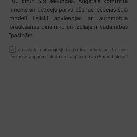
100 km/h 5,9 sekundēs. Augstais komforta
līmenis un bezceļu pārvarēšanas iespējas šajā
modelī lieliski apvienojas ar automobiļa
braukšanas dinamiku un izcilajām vadāmības
īpašībām.
Ja rakstā pamanīji kļūdu, padod mums par to ziņu,
iezīmējot ačgārno tekstu un nospiežot
Ctrl+Enter
. Paldies!