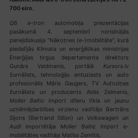
700 eiro.
Q6 e-tron
automobiļa prezentācijas
pasākumā 4. septembrī norisinājās
paneļdiskusija “Nākotnes (e-)mobilitāte”, kurā
piedalījās Klimata un enerģētikas ministrijas
Enerģijas tirgus departamenta direktors
Gunārs Valdmanis, portālā
Kursors.lv
žurnālists, tehnoloģiju entuziasts un auto
profesionālis Māris Gaugers, TV Autoziņas
žurnālists un producents Aldis Zelmenis,
Moller Baltic Import
dīleru tīkla un jaunu
uzņēmējdarbības virzienu vadītājs Bertrāns
Sijons (Bertrand Sillon) un
Volkswagen
un
Audi
importētāja
Moller Baltic Import
e-
mobilitātes vadītājs Matīss Zemītis.