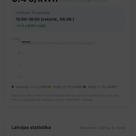
Lētākais 3h periods:
15:00–18:00 (ceturtd., 06.08.)
~0.4 c/kWh vidēji
c/kWh
15
15:00
16:00
17:00
18:00
19:00
20:00
21:00
22:00
23:00
00:00
10
5
0
Izdevīgi (< 5 c/kWh)
Vidēji (5–10 c/kWh)
Dārgi (> 10 c/kWh)
Norādītā cena ir Nord Pool nākamās dienas vairumtirdzniecības cena bez
PVN un piegādātāja maksām.
Avots: Nord Pool / Elering
Latvijas statistika
Atjaunināts: 2026.g. 9. martā