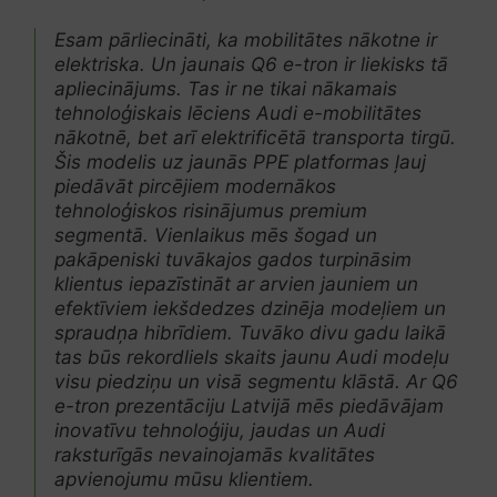
Esam pārliecināti, ka mobilitātes nākotne ir
elektriska. Un jaunais
Q6 e-tron
ir liekisks tā
apliecinājums. Tas ir ne tikai nākamais
tehnoloģiskais lēciens
Audi
e-mobilitātes
nākotnē, bet arī elektrificētā transporta tirgū.
Šis modelis uz jaunās
PPE
platformas ļauj
piedāvāt pircējiem modernākos
tehnoloģiskos risinājumus
premium
segmentā. Vienlaikus mēs šogad un
pakāpeniski tuvākajos gados turpināsim
klientus iepazīstināt ar arvien jauniem un
efektīviem iekšdedzes dzinēja modeļiem un
spraudņa hibrīdiem. Tuvāko divu gadu laikā
tas būs rekordliels skaits jaunu
Audi
modeļu
visu piedziņu un visā segmentu klāstā. Ar
Q6
e-tron
prezentāciju Latvijā mēs piedāvājam
inovatīvu tehnoloģiju, jaudas un
Audi
raksturīgās nevainojamās kvalitātes
apvienojumu mūsu klientiem.