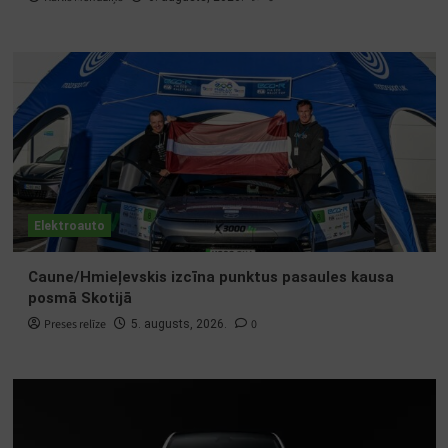
Elektroauto
Caune/Hmieļevskis izcīna punktus pasaules kausa
posmā Skotijā
Preses relīze
0
5. augusts, 2026.