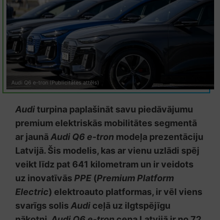
Audi Q6 e-tron (Publicitātes attēls)
Audi
turpina paplašināt savu piedāvājumu
premium elektriskās mobilitātes segmentā
ar jaunā
Audi Q6 e-tron
modeļa prezentāciju
Latvijā. Šis modelis, kas ar vienu uzlādi spēj
veikt līdz pat 641 kilometram un ir veidots
uz inovatīvās
PPE
(
Premium Platform
Electric
) elektroauto platformas, ir vēl viens
svarīgs solis
Audi
ceļā uz ilgtspējīgu
nākotni.
Audi Q6 e-tron
cena Latvijā ir no 72