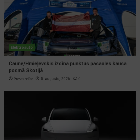
Elektroauto
Caune/Hmieļevskis izcīna punktus pasaules kausa
posmā Skotijā
Preses relīze
0
5. augusts, 2026.