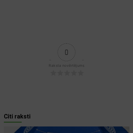
0
Raksta novērtējums
Citi raksti