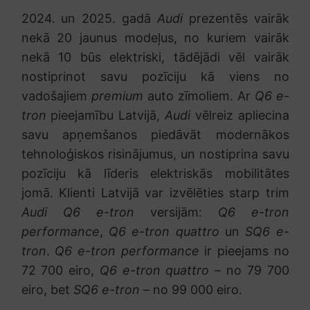
2024. un 2025. gadā
Audi
prezentēs vairāk
nekā 20 jaunus modeļus, no kuriem vairāk
nekā 10 būs elektriski, tādējādi vēl vairāk
nostiprinot savu pozīciju kā viens no
vadošajiem
premium
auto zīmoliem. Ar
Q6 e-
tron
pieejamību Latvijā,
Audi
vēlreiz apliecina
savu apņemšanos piedāvāt modernākos
tehnoloģiskos risinājumus, un nostiprina savu
pozīciju kā līderis elektriskās mobilitātes
jomā. Klienti Latvijā var izvēlēties starp trim
Audi Q6 e-tron
versijām:
Q6 e-tron
performance
,
Q6 e-tron
quattro
un
SQ6 e-
tron
.
Q6 e-tron performance
ir pieejams no
72 700 eiro,
Q6 e-tron quattro
– no 79 700
eiro, bet
SQ6 e-tron
– no 99 000 eiro.