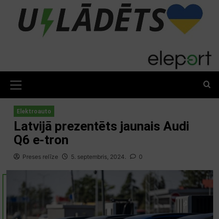
Skip
to
content
Primary
Menu
Elektroauto
Latvijā prezentēts jaunais Audi
Q6 e-tron
Preses relīze
5. septembris, 2024.
0