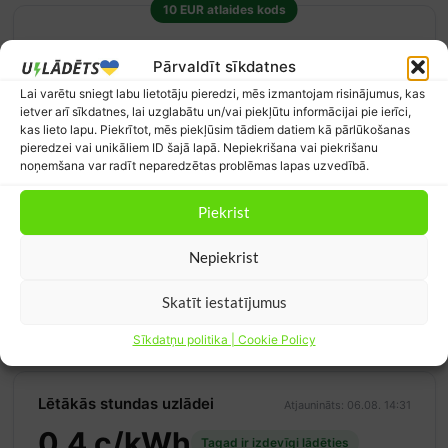
10 EUR atlaides kods
Pārvaldīt sīkdatnes
Lai varētu sniegt labu lietotāju pieredzi, mēs izmantojam risinājumus, kas
10 EUR kupons Octopus Electroverse
ietver arī sīkdatnes, lai uzglabātu un/vai piekļūtu informācijai pie ierīci,
kas lieto lapu. Piekrītot, mēs piekļūsim tādiem datiem kā pārlūkošanas
PUBLISKĀ UZLĀDE
pieredzei vai unikāliem ID šajā lapā. Nepiekrišana vai piekrišanu
Reģistrējies Octopus Electroverse tīklā caur šo saiti un
noņemšana var radīt neparedzētas problēmas lapas uzvedībā.
saņem 10 EUR uzlādes kredītu. Piekļuve vairāk nekā 1
miljonam publisko uzlādes punktu visā Eiropā ar vienu kontu
Piekrist
un karti — nav jāžonglē ar desmitiem dažādu tīklu lietotņu.
Kredīts ieskaitās 24 h laikā pēc pirmās veiksmīgās uzlādes.
Nepiekrist
Skatīt piedāvājumu
Skatīt iestatījumus
Pārbaudīts: 04.08.2026
Sīkdatņu politika | Cookie Policy
Lētākās stundas uzlādei
Atjaunināts: 06.08. 14:31
0.4 c/kWh
Tagad ir izdevīgi lādēties