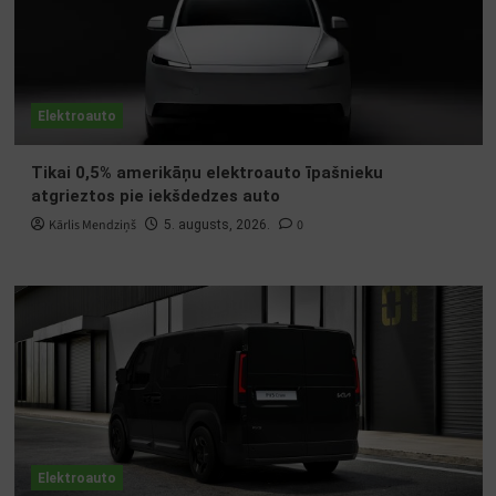
Elektroauto
Tikai 0,5% amerikāņu elektroauto īpašnieku
atgrieztos pie iekšdedzes auto
Kārlis Mendziņš
0
5. augusts, 2026.
Elektroauto