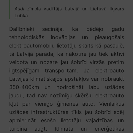
Audi
zīmola vadītājs Latvijā un Lietuvā Ilgvars
Ļubka
Dalībnieki secināja, ka pēdējo gadu
tehnoloģiskās inovācijas un pieaugošais
elektroautomobiļu lietotāju skaits kā pasaulē,
tā Latvijā parāda, ka nākotne jau tiek aktīvi
veidota un nozare jau šobrīd virzās pretim
ilgtspējīgam transportam. Ja elektroauto
Latvijas klimatiskajos apstākļos var nobraukt
350-400km un nodrošināt labu uzlādes
jaudu, tad nav nozīmīgu šķēršlu elektroauto
kļūt par vienīgo ģimenes auto. Vienlaikus
uzlādes infrastruktūras tīkls jau šobrīd spēj
apmierināt esošo lietotāju vajadzības un
turpina augt. Klimata un enerģētikas