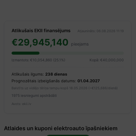
Atlikušais EKII finansējums
Atjaunināts: 06.08.2026 11:19
€29,945,140
pieejams
Izmantots: €10,054,860 (25.1%)
Kopā: €40,000,000
Atlikušais ilgums:
238 dienas
Prognozētais izbeigšanās datums:
01.04.2027
Balstīts uz vidējo tēriņa tempu kopš 18.05.2026 (~€125,686/dienā)
1975 iesniegumi apstrādāti
Avots: ekii.lv
Atlaides un kuponi elektroauto īpašniekiem