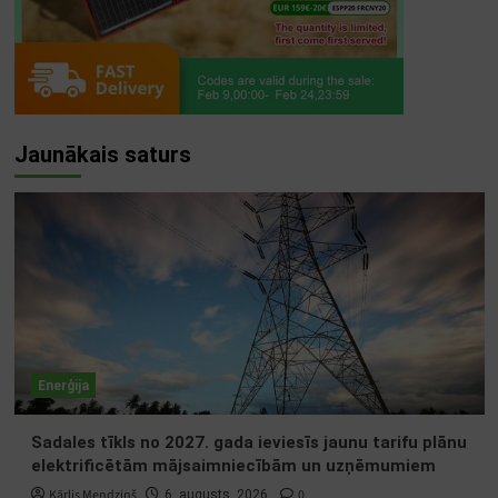
Jaunākais saturs
Enerģija
Sadales tīkls no 2027. gada ieviesīs jaunu tarifu plānu
elektrificētām mājsaimniecībām un uzņēmumiem
Kārlis Mendziņš
0
6. augusts, 2026.