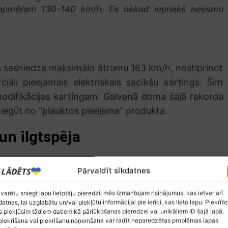
r apmēram 130-140 km/h. Es nekad iepriekš neesmu
gs sasniedza maksimālo ātrumu 163 km/h, nostiprinot
iāli pieejamais elektriskais sacīkšu kartings. Šim
odifikācijas kartingam. Galvenā doma šajā rekorda
r iegūt no “plauktos pieejama” produkta.
un ilgtspēja
omašīnām, bet iespējas variēt ar trases izkārtojumu
Pārvaldīt sīkdatnes
em. Gotlandringa lepojas ar attīstītu lādēšanas
īdzekļiem, tai skaitā sacīkšu automašīnām. Turklāt
 varētu sniegt labu lietotāju pieredzi, mēs izmantojam risinājumus, kas ietver arī
datnes, lai uzglabātu un/vai piekļūtu informācijai pie ierīci, kas lieto lapu. Piekrīto
m vēja elektroģeneratoriem, pilnībā atbilstot videi
 piekļūsim tādiem datiem kā pārlūkošanas pieredzei vai unikāliem ID šajā lapā.
iekrišana vai piekrišanu noņemšana var radīt neparedzētas problēmas lapas