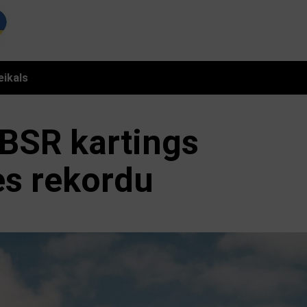
eikals
 BSR kartings
es rekordu