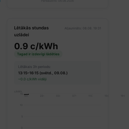
Pārbaudīts: 04.08.2026
Lētākās stundas
Atjaunināts: 08.08. 19:31
uzlādei
0.9 c/kWh
Tagad ir izdevīgi lādēties
Lētākais 3h periods:
13:15–16:15 (svētd., 09.08.)
~0.0 c/kWh vidēji
c/kWh
15
19:00
23:00
03:00
07:00
11:00
15:00
19:00
10
5
0