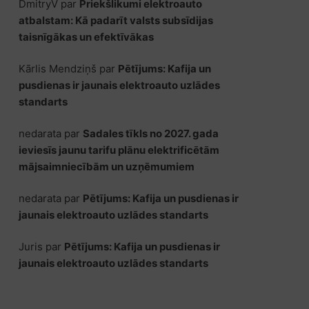
DmitryV
par
Priekšlikumi elektroauto
atbalstam: Kā padarīt valsts subsīdijas
taisnīgākas un efektīvākas
Kārlis Mendziņš
par
Pētījums: Kafija un
pusdienas ir jaunais elektroauto uzlādes
standarts
nedarata
par
Sadales tīkls no 2027. gada
ieviesīs jaunu tarifu plānu elektrificētām
mājsaimniecībām un uzņēmumiem
nedarata
par
Pētījums: Kafija un pusdienas ir
jaunais elektroauto uzlādes standarts
Juris
par
Pētījums: Kafija un pusdienas ir
jaunais elektroauto uzlādes standarts