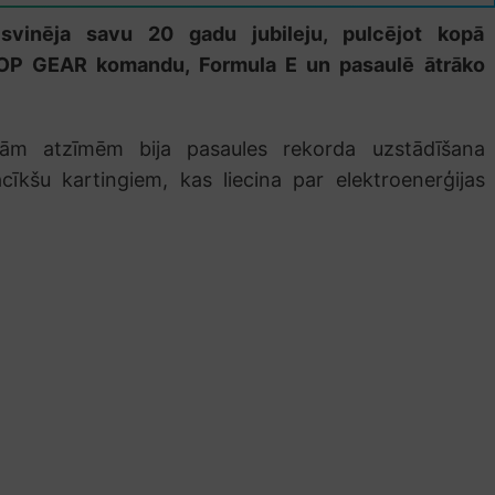
 svinēja savu 20 gadu jubileju, pulcējot kopā
 TOP GEAR komandu, Formula E un pasaulē ātrāko
jām atzīmēm bija pasaules rekorda uzstādīšana
acīkšu kartingiem, kas liecina par elektroenerģijas