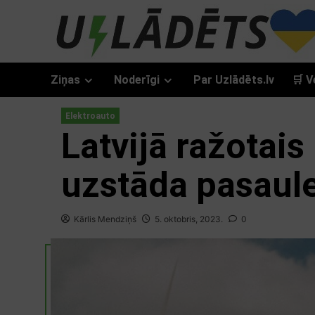
Skip
to
content
Ziņas
Noderīgi
Par Uzlādēts.lv
🛒 V
Elektroauto
Latvijā ražotais
uzstāda pasaul
Kārlis Mendziņš
5. oktobris, 2023.
0