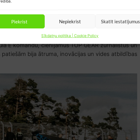
edībā.
F1 un Formula E sacīkstēm. Es iesaku visiem atnākt un
Piekrist
Nepiekrist
Skatīt iestatījumu
rases dizainers un galvenais instruktors
Sīkdatņu politika | Cookie Policy
mula E komandu, cienījamus TOP GEAR žurnālistus un
 patiešām bija ātruma, inovācijas un vides atbildības