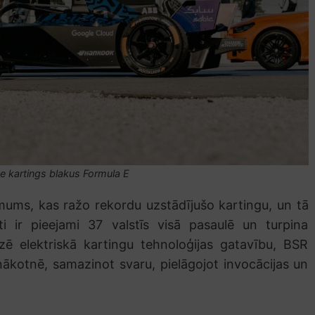
e kartings blakus Formula E
mums, kas ražo rekordu uzstādījušo kartingu, un tā
ti ir pieejami 37 valstīs visā pasaulē un turpina
lizē elektriskā kartingu tehnoloģijas gatavību, BSR
nākotnē, samazinot svaru, pielāgojot invocācijas un