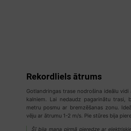
Rekordliels ātrums
Gotlandringas trase nodrošina ideālu vid
kalniem. Lai nedaudz pagarinātu trasi, b
metru posmu ar bremzēšanas zonu. Ideāli
vēju ar ātrumu 1-2 m/s. Pie stūres bija pie
Šī bija mana pirmā pieredze ar elektrisk