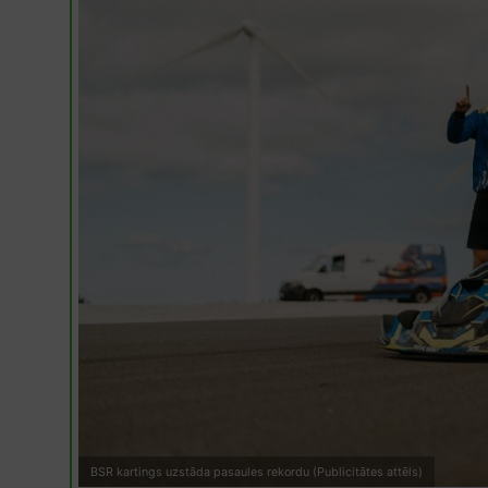
BSR kartings uzstāda pasaules rekordu (Publicitātes attēls)