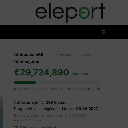
Atlikušais EKII
Atjaunināts: 08.08.2026 16:20
finansējums
€29,734,890
pieejams
Izmantots: €10,265,110 (25.7%)
Kopā: €40,000,000
Atlikušais ilgums:
238 dienas
Prognozētais izbeigšanās datums:
03.04.2027
Balstīts uz vidējo tēriņa tempu kopš 18.05.2026
(~€125,184/dienā)
2010 iesniegumi apstrādāti