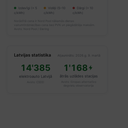
Izdevīgi (< 5
Vidēji (5–10
Dārgi (> 10
c/kWh)
c/kWh)
c/kWh)
Norādītā cena ir Nord Pool nākamās dienas
vairumtirdzniecības cena bez PVN un piegādātāja maksām.
Avots: Nord Pool / Elering
Latvijas statistika
Atjaunināts: 2026.g. 9. martā
14'385
1'168
ātrās uzlādes stacijas
elektroauto Latvijā
Avots:
Eiropas alternatīvo
Avots:
CSDD
degvielu observatorija