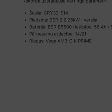
Rekorda uzstādījušā kartinga parametri:
Šasija: CRY32-S14
Piedziņa: BSR 2.2 25kW+ versija
Baterija: BSR B5500 (Ietilpība: 56 Ah /
Pārnesumu attiecība: 14/21
Riepas: Vega XM3-CIK PRIME