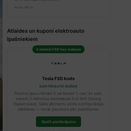
Avots: ekii.lv
Atlaides un kuponi elektroauto
īpašniekiem
3 mēneši FSD bez maksas
Tesla FSD kods
ELEKTROAUTO IEGĀDE
Pasūtot jaunu Model 3 vai Model Y caur šo saiti,
saņem 3 mēnešus bezmaksas Full Self-Driving
(Supervised). Saite jāizmanto pirms konfigurācijas
sākšanas — nevar pievienot pēc pasūtījuma.
Skatīt piedāvājumu