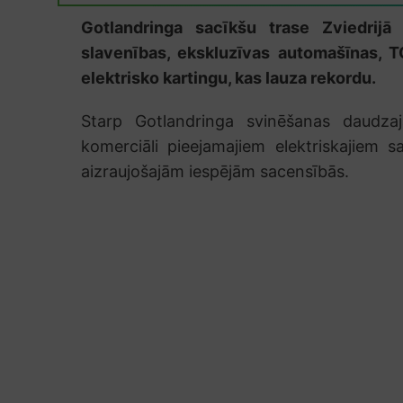
Gotlandringa sacīkšu trase Zviedrijā
slavenības, ekskluzīvas automašīnas,
elektrisko kartingu, kas lauza rekordu.
Starp Gotlandringa svinēšanas daudza
komerciāli pieejamajiem elektriskajiem s
aizraujošajām iespējām sacensībās.