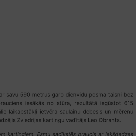
i ar savu 590 metrus garo dienvidu posma taisni bez
rauciens iesākās no stūra, rezultātā iegūstot 615
e laikapstākļi ietvēra saulainu debesis un mērenu
redzējis Zviedrijas kartingu vadītājs Leo Obrants.
iem kartingiem. Esmu sacīkstēs braucis ar iekšdedzes