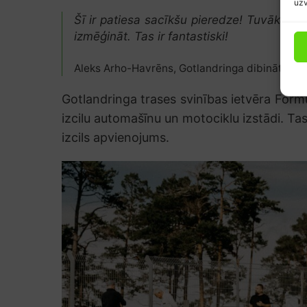
uzv
Šī ir patiesa sacīkšu pieredze! Tuvākais 
izmēģināt. Tas ir fantastiski!
Aleks Arho-Havrēns, Gotlandringa dibinātājs, t
Gotlandringa trases svinības ietvēra For
izcilu automašīnu un motociklu izstādi. Tas
izcils apvienojums.