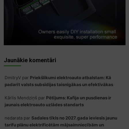
Jaunākie komentāri
DmitryV
par
Priekšlikumi elektroauto atbalstam: Kā
padarīt valsts subsīdijas taisnīgākas un efektīvākas
Kārlis Mendziņš
par
Pētījums: Kafija un pusdienas ir
jaunais elektroauto uzlādes standarts
nedarata
par
Sadales tīkls no 2027. gada ieviesīs jaunu
tarifu plānu elektrificētām mājsaimniecībām un