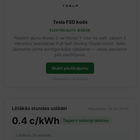
Tesla FSD kods
ELEKTROAUTO IEGĀDE
Pasūtot jaunu Model 3 vai Model Y caur šo saiti, saņem 3
mēnešus bezmaksas Full Self-Driving (Supervised). Saite
jāizmanto pirms konfigurācijas sākšanas — nevar pievienot
pēc pasūtījuma.
Skatīt piedāvājumu
Pārbaudīts: 04.08.2026
Lētākās stundas uzlādei
Atjaunināts: 08.08. 04:31
0.4 c/kWh
Tagad ir izdevīgi lādēties
Lētākais 3h periods: