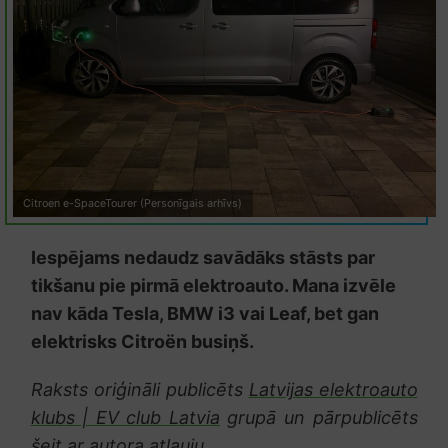
Citroen e-SpaceTourer (Personīgais arhīvs)
Iespējams nedaudz savādāks stāsts par
tikšanu pie pirmā elektroauto. Mana izvēle
nav kāda Tesla, BMW i3 vai Leaf, bet gan
elektrisks Citroën busiņš.
Raksts oriģināli publicēts
Latvijas elektroauto
klubs | EV club Latvia
grupā un pārpublicēts
šeit ar autora atļauju.