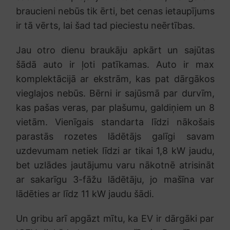
braucieni nebūs tik ērti, bet cenas ietaupījums
ir tā vērts, lai šad tad pieciestu neērtības.
Jau otro dienu braukāju apkārt un sajūtas
šādā auto ir ļoti patīkamas. Auto ir max
komplektācijā ar ekstrām, kas pat dārgākos
vieglajos nebūs. Bērni ir sajūsmā par durvīm,
kas pašas veras, par plašumu, galdiņiem un 8
vietām. Vienīgais standarta līdzi nākošais
parastās rozetes lādētājs galīgi savam
uzdevumam netiek līdzi ar tikai 1,8 kW jaudu,
bet uzlādes jautājumu varu nākotnē atrisināt
ar sakarīgu 3-fāžu lādētāju, jo mašīna var
lādēties ar līdz 11 kW jaudu šādi.
Un gribu arī apgāzt mītu, ka EV ir dārgāki par