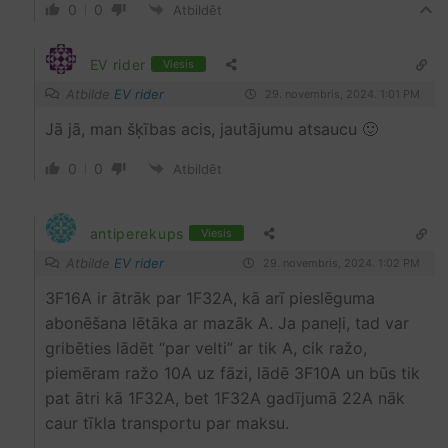
0
0
Atbildēt
EV rider
Viesis
Atbilde
EV rider
29. novembris, 2024. 1:01 PM
Jā jā, man šķības acis, jautājumu atsaucu 🙂
0
0
Atbildēt
antiperekups
Viesis
Atbilde
EV rider
29. novembris, 2024. 1:02 PM
3F16A ir ātrāk par 1F32A, kā arī pieslēguma
abonēšana lētāka ar mazāk A. Ja paneļi, tad var
gribēties lādēt “par velti” ar tik A, cik ražo,
piemēram ražo 10A uz fāzi, lādē 3F10A un būs tik
pat ātri kā 1F32A, bet 1F32A gadījumā 22A nāk
caur tīkla transportu par maksu.