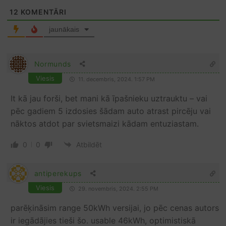
12
KOMENTĀRI
jaunākais
Normunds
Viesis
11. decembris, 2024. 1:57 PM
It kā jau forši, bet mani kā īpašnieku uztrauktu – vai
pēc gadiem 5 izdosies šādam auto atrast pircēju vai
nāktos atdot par svietsmaizi kādam entuziastam.
0
0
Atbildēt
antiperekups
Viesis
29. novembris, 2024. 2:55 PM
parēķināsim range 50kWh versijai, jo pēc cenas autors
ir iegādājies tieši šo. usable 46kWh, optimistiskā