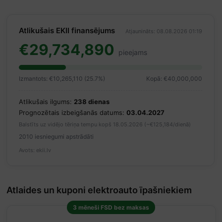
Atlikušais EKII finansējums
Atjaunināts: 08.08.2026 01:19
€29,734,890
pieejams
Izmantots: €10,265,110 (25.7%)
Kopā: €40,000,000
Atlikušais ilgums:
238 dienas
Prognozētais izbeigšanās datums:
03.04.2027
Balstīts uz vidējo tēriņa tempu kopš 18.05.2026 (~€125,184/dienā)
2010 iesniegumi apstrādāti
Avots: ekii.lv
Atlaides un kuponi elektroauto īpašniekiem
3 mēneši FSD bez maksas