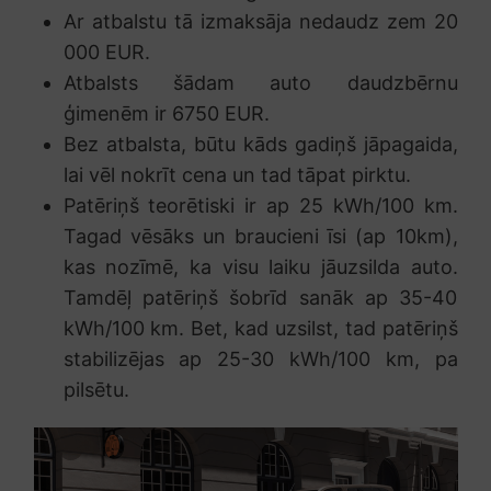
Ar atbalstu tā izmaksāja nedaudz zem 20
000 EUR.
Atbalsts šādam auto daudzbērnu
ģimenēm ir 6750 EUR.
Bez atbalsta, būtu kāds gadiņš jāpagaida,
lai vēl nokrīt cena un tad tāpat pirktu.
Patēriņš teorētiski ir ap 25 kWh/100 km.
Tagad vēsāks un braucieni īsi (ap 10km),
kas nozīmē, ka visu laiku jāuzsilda auto.
Tamdēļ patēriņš šobrīd sanāk ap 35-40
kWh/100 km. Bet, kad uzsilst, tad patēriņš
stabilizējas ap 25-30 kWh/100 km, pa
pilsētu.