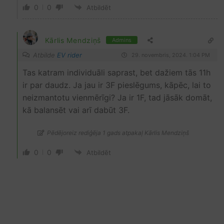
0
0
Atbildēt
Kārlis Mendziņš
Admins
Atbilde
EV rider
29. novembris, 2024. 1:04 PM
Tas katram individuāli saprast, bet dažiem tās 11h
ir par daudz. Ja jau ir 3F pieslēgums, kāpēc, lai to
neizmantotu vienmērīgi? Ja ir 1F, tad jāsāk domāt,
kā balansēt vai arī dabūt 3F.
Pēdējoreiz rediģēja 1 gads atpakaļ Kārlis Mendziņš
0
0
Atbildēt