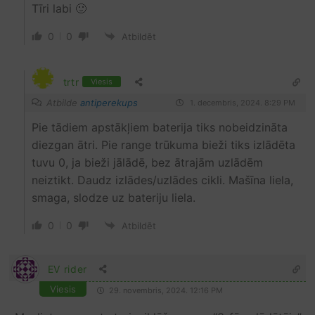
Tīri labi 🙂
0
0
Atbildēt
trtr
Viesis
Atbilde
antiperekups
1. decembris, 2024. 8:29 PM
Pie tādiem apstākļiem baterija tiks nobeidzināta
diezgan ātri. Pie range trūkuma bieži tiks izlādēta
tuvu 0, ja bieži jālādē, bez ātrajām uzlādēm
neiztikt. Daudz izlādes/uzlādes cikli. Mašīna liela,
smaga, slodze uz bateriju liela.
0
0
Atbildēt
EV rider
Viesis
29. novembris, 2024. 12:16 PM