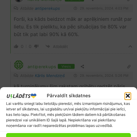
Atbilde
antiperekups
29. novembris, 2024. 4:03 PM
Forši, ka kāds beidzot māk ar aprēķiniem runāt par
lietu. Es tik pieliktu, ka pēc situācijas tie 80% var
būt tik pat labi 90% kā 60%.
0
0
Atbildēt
antiperekups
Viesis
Atbilde
Kārlis Mendziņš
29. novembris, 2024. 5:26 PM
kā turpinājumu šim rakstam gribētu redzēt pāris
piemērus no ikdienas
ar sīkām tehniskām detaļām,
Pārvaldīt sīkdatnes
starta SOC, beigu SOC, salona temperatūra,
Lai varētu sniegt labu lietotāju pieredzi, mēs izmantojam risinājumus, kas
izmaksas publiskā uzlādē uz 100km utt. dažas
ietver arī sīkdatnes, lai uzglabātu un/vai piekļūtu informācijai pie ierīci,
kas lieto lapu. Piekrītot, mēs piekļūsim tādiem datiem kā pārlūkošanas
idejas:
pieredzei vai unikāliem ID šajā lapā. Nepiekrišana vai piekrišanu
noņemšana var radīt neparedzētas problēmas lapas uzvedībā.
vai ziemā pietiek range, lai aizbrauktu slēpot uz vietējiem
kalniem un tiktu atpakaļ bez uzlādes pa ceļam