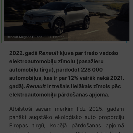
Renault Megane E-Tech 100 % Electric
2022. gadā
Renault
kļuva par trešo vadošo
elektroautomobiļu zīmolu (pasažieru
automobiļu tirgū), pārdodot 228 000
automobiļus, kas ir par 12% vairāk nekā 2021.
gadā).
Renault
ir trešais lielākais zīmols pēc
elektroautomobiļu pārdošanas apjoma.
Atbilstoši savam mērķim līdz 2025. gadam
panākt augstāko ekoloģisko auto proporciju
Eiropas tirgū, kopējā pārdošanas apjomā