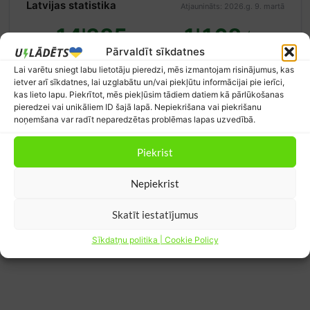
Latvijas statistika
Atjaunināts: 2026.g. 9. martā
14'385
1'168
Pārvaldīt sīkdatnes
ātrās uzlādes stacijas
elektroauto Latvijā
Lai varētu sniegt labu lietotāju pieredzi, mēs izmantojam risinājumus, kas
Avots:
Eiropas alternatīvo degvielu
Avots:
CSDD
observatorija
ietver arī sīkdatnes, lai uzglabātu un/vai piekļūtu informācijai pie ierīci,
kas lieto lapu. Piekrītot, mēs piekļūsim tādiem datiem kā pārlūkošanas
pieredzei vai unikāliem ID šajā lapā. Nepiekrišana vai piekrišanu
noņemšana var radīt neparedzētas problēmas lapas uzvedībā.
Piekrist
Nepiekrist
Skatīt iestatījumus
Sīkdatņu politika | Cookie Policy