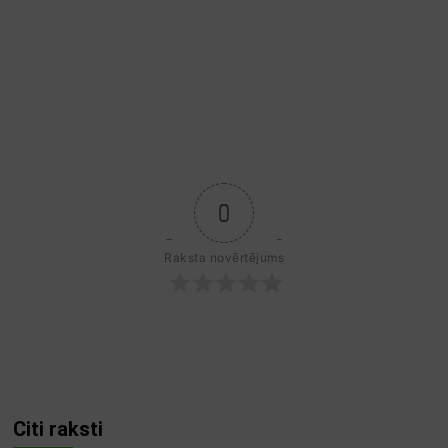
0
Raksta novērtējums
Citi raksti