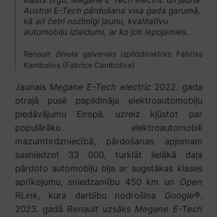
Austral E-Tech pārdošana visa gada garumā,
kā arī četri nozīmīgi jaunu, kvalitatīvu
automobiļu izlaidumi, ar ko ļoti lepojamies.
Renault zīmola galvenais izpilddirektors Fabriss
Kambolivs (Fabrice Cambolive)
Jaunais
Megane E-Tech electric
2022. gada
otrajā pusē papildināja elektroautomobiļu
piedāvājumu Eiropā, uzreiz kļūstot par
populārāko elektroautomobili
mazumtirdzniecībā, pārdošanas apjomam
sasniedzot 33 000, turklāt lielākā daļa
pārdoto automobiļu bija ar augstākas klases
aprīkojumu, sniedzamību 450 km un
Open
RLink
, kura darbību nodrošina
Google
®.
2023. gadā
Renault
uzsāks
Megane E-Tech