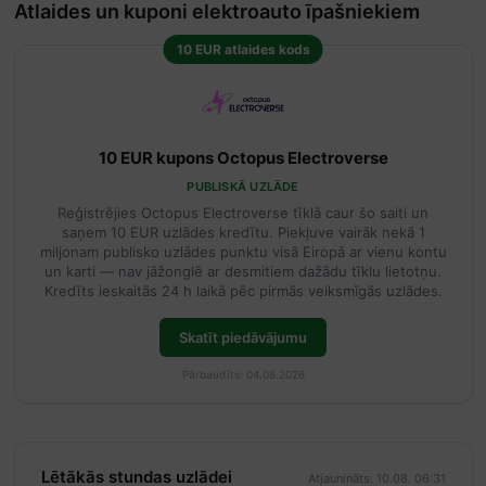
Atlaides un kuponi elektroauto īpašniekiem
10 EUR atlaides kods
10 EUR kupons Octopus Electroverse
PUBLISKĀ UZLĀDE
Reģistrējies Octopus Electroverse tīklā caur šo saiti un
saņem 10 EUR uzlādes kredītu. Piekļuve vairāk nekā 1
miljonam publisko uzlādes punktu visā Eiropā ar vienu kontu
un karti — nav jāžonglē ar desmitiem dažādu tīklu lietotņu.
Kredīts ieskaitās 24 h laikā pēc pirmās veiksmīgās uzlādes.
Skatīt piedāvājumu
Pārbaudīts: 04.08.2026
Lētākās stundas uzlādei
Atjaunināts: 10.08. 06:31