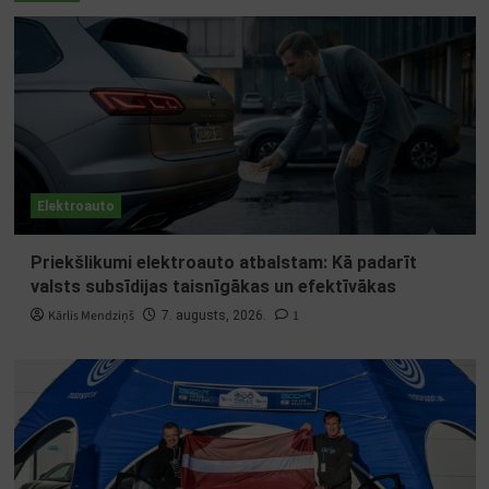
Elektroauto
Priekšlikumi elektroauto atbalstam: Kā padarīt
valsts subsīdijas taisnīgākas un efektīvākas
Kārlis Mendziņš
1
7. augusts, 2026.