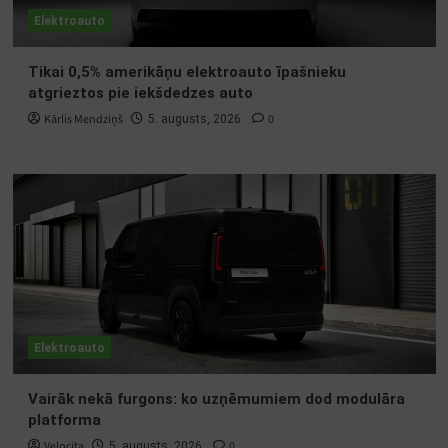
Elektroauto
Tikai 0,5% amerikāņu elektroauto īpašnieku
atgrieztos pie iekšdedzes auto
Kārlis Mendziņš
0
5. augusts, 2026.
Elektroauto
Vairāk nekā furgons: ko uzņēmumiem dod modulāra
platforma
Velocita
0
5. augusts, 2026.