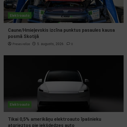
Elektroauto
Caune/Hmieļevskis izcīna punktus pasaules kausa
posmā Skotijā
Preses relīze
0
5. augusts, 2026.
Elektroauto
Tikai 0,5% amerikāņu elektroauto īpašnieku
atgrieztos pie iekšdedzes auto