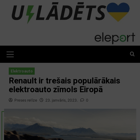
Skip
to
content
Primary
Menu
Elektroauto
Renault ir trešais populārākais
elektroauto zīmols Eiropā
Preses relīze
23. janvāris, 2023.
0