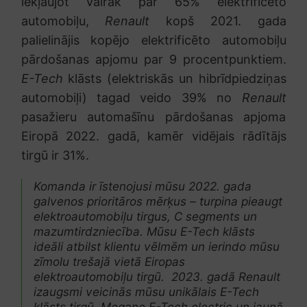
iekļaujot vairāk par 65% elektrificēto
automobiļu,
Renault
kopš 2021. gada
palielinājis kopējo elektrificēto automobiļu
pārdošanas apjomu par 9 procentpunktiem.
E-Tech
klāsts (elektriskās un hibrīdpiedziņas
automobiļi) tagad veido 39% no
Renault
pasažieru automašīnu pārdošanas apjoma
Eiropā 2022. gadā, kamēr vidējais rādītājs
tirgū ir 31%.
Komanda ir īstenojusi mūsu 2022. gada
galvenos prioritāros mērķus – turpina pieaugt
elektroautomobiļu tirgus, C segments un
mazumtirdzniecība. Mūsu E-Tech klāsts
ideāli atbilst klientu vēlmēm un ierindo mūsu
zīmolu trešajā vietā Eiropas
elektroautomobiļu tirgū. 2023. gadā Renault
izaugsmi veicinās mūsu unikālais E-Tech
klāsts tirgū, Megane E-Tech electric un jaunā