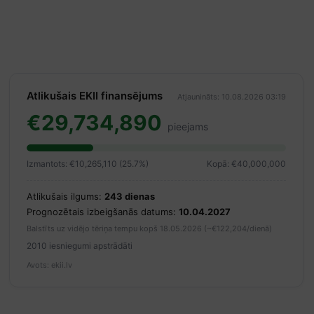
Atlikušais EKII finansējums
Atjaunināts: 10.08.2026 03:19
€29,734,890
pieejams
Izmantots: €10,265,110 (25.7%)
Kopā: €40,000,000
Atlikušais ilgums:
243 dienas
Prognozētais izbeigšanās datums:
10.04.2027
Balstīts uz vidējo tēriņa tempu kopš 18.05.2026 (~€122,204/dienā)
2010 iesniegumi apstrādāti
Avots: ekii.lv