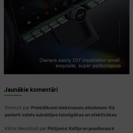
Jaunākie komentāri
DmitryV
par
Priekšlikumi elektroauto atbalstam: Kā
padarīt valsts subsīdijas taisnīgākas un efektīvākas
Kārlis Mendziņš
par
Pētījums: Kafija un pusdienas ir