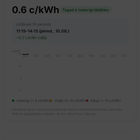
0.6 c/kWh
Tagad ir izdevīgi lādēties
Lētākais 3h periods:
11:15–14:15 (pirmd., 10.08.)
~0.7 c/kWh vidēji
c/kWh
15
06:00
08:00
10:00
12:00
14:00
16:00
18:00
20:00
22:00
00:00
10
5
0
Izdevīgi (< 5 c/kWh)
Vidēji (5–10 c/kWh)
Dārgi (> 10 c/kWh)
Norādītā cena ir Nord Pool nākamās dienas vairumtirdzniecības cena bez
PVN un piegādātāja maksām.
Avots: Nord Pool / Elering