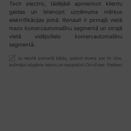
Tech electric
, tādējādi apmierinot klientu
gaidas un īstenojot uzņēmuma mērķus
elektrifikācijas jomā.
Renault
ir pirmajā vietā
mazo komercautomašīnu segmentā un otrajā
vietā vidējo/lielo komercautomašīnu
segmentā.
Ja rakstā pamanīji kļūdu, padod mums par to ziņu,
iezīmējot ačgārno tekstu un nospiežot
Ctrl+Enter
. Paldies!