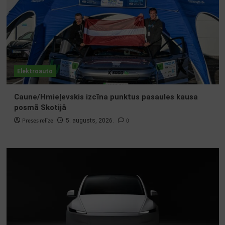
Elektroauto
Caune/Hmieļevskis izcīna punktus pasaules kausa
posmā Skotijā
Preses relīze
0
5. augusts, 2026.