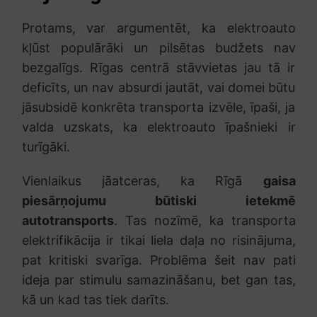
Protams, var argumentēt, ka elektroauto
kļūst populārāki un pilsētas budžets nav
bezgalīgs. Rīgas centrā stāvvietas jau tā ir
deficīts, un nav absurdi jautāt, vai domei būtu
jāsubsidē konkrēta transporta izvēle, īpaši, ja
valda uzskats, ka elektroauto īpašnieki ir
turīgāki.
Vienlaikus jāatceras, ka Rīgā
gaisa
piesārņojumu būtiski ietekmē
autotransports
. Tas nozīmē, ka transporta
elektrifikācija ir tikai liela daļa no risinājuma,
pat kritiski svarīga. Problēma šeit nav pati
ideja par stimulu samazināšanu, bet gan tas,
kā un kad tas tiek darīts.