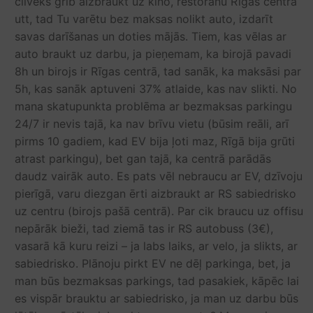
cilvēks grib aizbraukt uz kino, restorānu Rīgas centrā
utt, tad Tu varētu bez maksas nolikt auto, izdarīt
savas darīšanas un doties mājās. Tiem, kas vēlas ar
auto braukt uz darbu, ja pieņemam, ka birojā pavadi
8h un birojs ir Rīgas centrā, tad sanāk, ka maksāsi par
5h, kas sanāk aptuveni 37% atlaide, kas nav slikti. No
mana skatupunkta problēma ar bezmaksas parkingu
24/7 ir nevis tajā, ka nav brīvu vietu (būsim reāli, arī
pirms 10 gadiem, kad EV bija ļoti maz, Rīgā bija grūti
atrast parkingu), bet gan tajā, ka centrā parādās
daudz vairāk auto. Es pats vēl nebraucu ar EV, dzīvoju
pierīgā, varu diezgan ērti aizbraukt ar RS sabiedrisko
uz centru (birojs pašā centrā). Par cik braucu uz offisu
nepārāk bieži, tad ziemā tas ir RS autobuss (3€),
vasarā kā kuru reizi – ja labs laiks, ar velo, ja slikts, ar
sabiedrisko. Plānoju pirkt EV ne dēļ parkinga, bet, ja
man būs bezmaksas parkings, tad pasakiek, kāpēc lai
es vispār brauktu ar sabiedrisko, ja man uz darbu būs