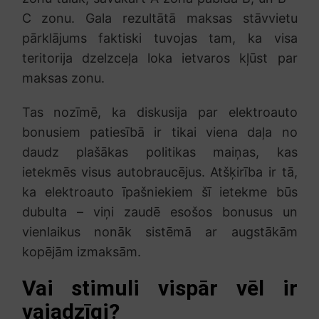
C zonu. Gala rezultātā maksas stāvvietu
pārklājums faktiski tuvojas tam, ka visa
teritorija dzelzceļa loka ietvaros kļūst par
maksas zonu.
Tas nozīmē, ka diskusija par elektroauto
bonusiem patiesībā ir tikai viena daļa no
daudz plašākas politikas maiņas, kas
ietekmēs visus autobraucējus. Atšķirība ir tā,
ka elektroauto īpašniekiem šī ietekme būs
dubulta – viņi zaudē esošos bonusus un
vienlaikus nonāk sistēmā ar augstākām
kopējām izmaksām.
Vai stimuli vispār vēl ir
vajadzīgi?