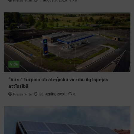
Preses relīze
0
1. augusts, 2026.
Vide
“Virši” turpina stratēģisku virzību ilgtspējas
attīstībā
Preses relīze
0
30. aprīlis, 2026.