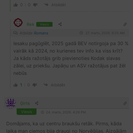
0
0
Atbildēt
Rek
Viesis
Atbilde
Romans
27. marts, 2026. 9:25 AM
Iesaku pagūglēt, 2025 gadā BEV notirgoja pa 30 %
vairāk kā 2024, no kurienes tev info ka viss krīt?
Ja kāds ražotājs grib pievienoties Kodak slavas
zālei, uz priekšu. Japāņu un ASV ražotājus pat žēl
nebūs
1
0
Atbildēt
Ģirts
Viesis
24. marts, 2026. 4:26 PM
Domājams, ka uz centru braukšu retāk. Pirms, kāda
laika man ciemos bija draugi no Norvēģijas. Aizgājām