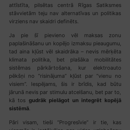
attīstīta, pilsētas centrā Rīgas Satiksmes
stāvvietām teju nav alternatīvas un politikas
virziens nav skaidri definēts.
Ja pie šī pievieno vēl maksas zonu
paplašināšanu un kopējo izmaksu pieaugumu,
tad aina kļūst vēl skaidrāka – nevis mērķēta
klimata politika, bet plašāka mobilitātes
sistēmas pārkārtošana, kur elektroauto
pēkšņi no “risinājuma” kļūst par “vienu no
visiem”. Iespējams, šis ir brīdis, kad būtu
jārunā nevis par stimulu atcelšanu, bet par to,
kā tos
gudrāk pielāgot un integrēt kopējā
sistēmā
.
Pāri visam, tieši “Progresīvie” ir tie, kas