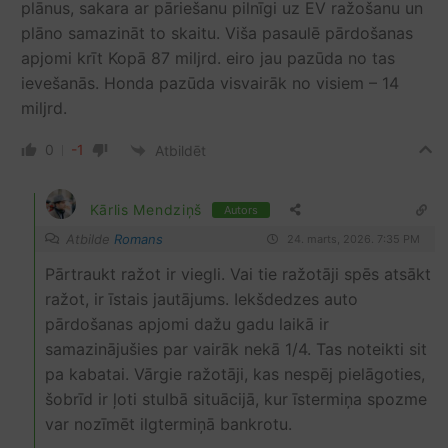
plānus, sakara ar pāriešanu pilnīgi uz EV ražošanu un
plāno samazināt to skaitu. Viša pasaulē pārdošanas
apjomi krīt Kopā 87 miljrd. eiro jau pazūda no tas
ievešanās. Honda pazūda visvairāk no visiem – 14
miljrd.
0
-1
Atbildēt
Kārlis Mendziņš
Autors
Atbilde
Romans
24. marts, 2026. 7:35 PM
Pārtraukt ražot ir viegli. Vai tie ražotāji spēs atsākt
ražot, ir īstais jautājums. Iekšdedzes auto
pārdošanas apjomi dažu gadu laikā ir
samazinājušies par vairāk nekā 1/4. Tas noteikti sit
pa kabatai. Vārgie ražotāji, kas nespēj pielāgoties,
šobrīd ir ļoti stulbā situācijā, kur īstermiņa spozme
var nozīmēt ilgtermiņā bankrotu.