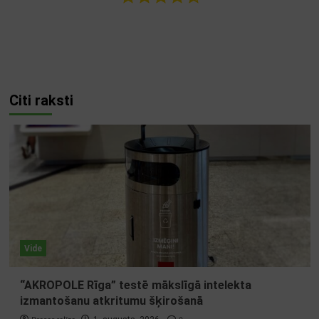
Citi raksti
Vide
“AKROPOLE Rīga” testē mākslīgā intelekta
izmantošanu atkritumu šķirošanā