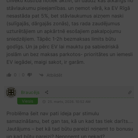
cilvēku kustība notiek aktīvi, un daudz kas atkarīgs no
stāvlaukumu pieejamības. un ņemot vērā, ka EV Rīgā
nesastāda pat 5%, bet stāvlaukumus aizņem naski
(sulīgajās, dārgajās zonās), tas rada zaudējumus
uzturētājiem un apkārtnē esošajiem pakalpojumu
sniedzējiem. Tāpēc 1-2h bezmaksas limits būtu
godīgs. Un ja pērc EV lai mauktu pa sabiedriskā
joslām un bez maksas parkotos- prioritātes un iemesli
EV iegādei, maigi sakot, ir garām.
0
0
Atbildēt
Braucējs
Viesis
25. marts, 2026. 10:52 AM
Problēma šeit nav pati ideja par stimulu
samazināšanu, bet gan tas, kā un kad tas tiek darīts….
Jautājums – bet kā tad būtu pareizi noņemt to bonusu
un kad būtu pareizi? Nenoņemt un nekad?