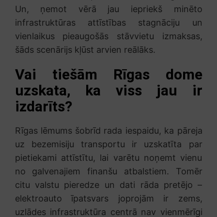
Un, ņemot vērā jau iepriekš minēto
infrastruktūras attīstības stagnāciju un
vienlaikus pieaugošās stāvvietu izmaksas,
šāds scenārijs kļūst arvien reālāks.
Vai tiešām Rīgas dome
uzskata, ka viss jau ir
izdarīts?
Rīgas lēmums šobrīd rada iespaidu, ka pāreja
uz bezemisiju transportu ir uzskatīta par
pietiekami attīstītu, lai varētu noņemt vienu
no galvenajiem finanšu atbalstiem. Tomēr
citu valstu pieredze un dati rāda pretējo –
elektroauto īpatsvars joprojām ir zems,
uzlādes infrastruktūra centrā nav vienmērīgi