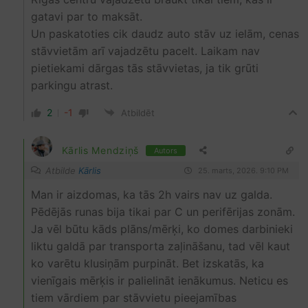
gatavi par to maksāt.
Un paskatoties cik daudz auto stāv uz ielām, cenas
stāvvietām arī vajadzētu pacelt. Laikam nav
pietiekami dārgas tās stāvvietas, ja tik grūti
parkingu atrast.
2
-1
Atbildēt
Kārlis Mendziņš
Autors
Atbilde
Kārlis
25. marts, 2026. 9:10 PM
Man ir aizdomas, ka tās 2h vairs nav uz galda.
Pēdējās runas bija tikai par C un perifērijas zonām.
Ja vēl būtu kāds plāns/mērķi, ko domes darbinieki
liktu galdā par transporta zaļināšanu, tad vēl kaut
ko varētu klusiņām purpināt. Bet izskatās, ka
vienīgais mērķis ir palielināt ienākumus. Neticu es
tiem vārdiem par stāvvietu pieejamības