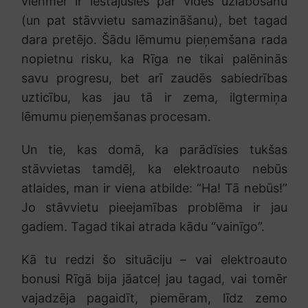
vienmēr ir iestājušies par vides uzlabošanu
(un pat stāvvietu samazināšanu), bet tagad
dara pretējo. Šādu lēmumu pieņemšana rada
nopietnu risku, ka Rīga ne tikai palēninās
savu progresu, bet arī zaudēs sabiedrības
uzticību, kas jau tā ir zema, ilgtermiņa
lēmumu pieņemšanas procesam.
Un tie, kas domā, ka parādīsies tukšas
stāvvietas tamdēļ, ka elektroauto nebūs
atlaides, man ir viena atbilde: “Ha! Tā nebūs!”
Jo stāvvietu pieejamības problēma ir jau
gadiem. Tagad tikai atrada kādu “vainīgo”.
Kā tu redzi šo situāciju – vai elektroauto
bonusi Rīgā bija jāatceļ jau tagad, vai tomēr
vajadzēja pagaidīt, piemēram, līdz zemo