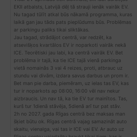
EKII atbalsts, Latvijā dēļ tā strauji ienāk vairāk EV.
Nu tagad tūlīt atkal būs nākamā programma, kuras
laikā gan jau tāds pats pieplūdums būs. Problēmas
ar parkingu paliks tikai sliktākas.
Jau tagad, strādājot centrā, var redzēt, ka
atsevišķos kvartālos EV ir noparkoti vairāk nekā
ICE. Teorētiski jau labi, ka centrā vairāk EV. Bet
problēma ir tajā, ka tie ICE tajā vienā parkinga
vietā nomainās 3 vai 4 reizes, proti, atbrauc uz
stundu vai divām, izdara savus darbus un prom ir.
Bet man pie darba, piemēram, uz ielas tas EV, kas
tur ir noparkots ap 08:00, 16:00 vēl nav nekur
aizbraucis. Un nav tā, ka tie EV tur mainītos. Tas,
kurš tur 1dienā stāvēja, 5dienā arī tur pat stāv.
2h no 2027. gada Rīgas centrā bez maksas man
šķiet būtu ok. Rīgas centrā vajag samazināt auto
skaitu, vienalga, vai tas ir ICE vai EV. Ar auto uz
Rīgas centru vajadzētu braukt tikai tiem, kas ir