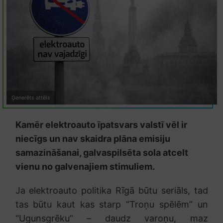
Ģenerēts attēls
Kamēr elektroauto īpatsvars valstī vēl ir
niecīgs un nav skaidra plāna emisiju
samazināšanai, galvaspilsēta sola atcelt
vienu no galvenajiem stimuliem.
Ja elektroauto politika Rīgā būtu seriāls, tad
tas būtu kaut kas starp “Troņu spēlēm” un
“Ugunsgrēku” – daudz varoņu, maz