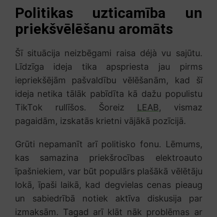
Politikas uzticamība un
priekšvēlēšanu aromāts
Šī situācija neizbēgami raisa déjà vu sajūtu.
Līdzīga ideja tika apspriesta jau pirms
iepriekšējām pašvaldību vēlēšanām, kad šī
ideja netika tālāk pabīdīta kā dažu populistu
TikTok rullīšos. Šoreiz
LEAB
, vismaz
pagaidām, izskatās krietni vājākā pozīcijā.
Grūti nepamanīt arī politisko fonu. Lēmums,
kas samazina priekšrocības elektroauto
īpašniekiem, var būt populārs plašākā vēlētāju
lokā, īpaši laikā, kad degvielas cenas pieaug
un sabiedrībā notiek aktīva diskusija par
izmaksām. Tagad arī klāt nāk problēmas ar