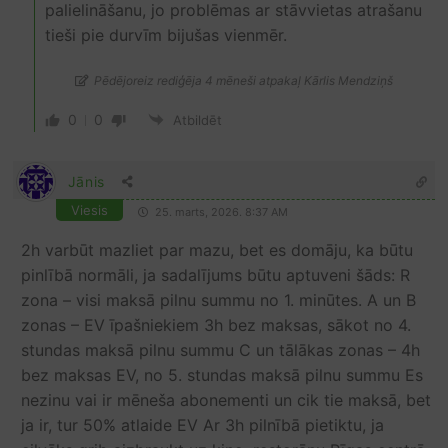
palielināšanu, jo problēmas ar stāvvietas atrašanu
tieši pie durvīm bijušas vienmēr.
Pēdējoreiz rediģēja 4 mēneši atpakaļ Kārlis Mendziņš
0
0
Atbildēt
Jānis
Viesis
25. marts, 2026. 8:37 AM
2h varbūt mazliet par mazu, bet es domāju, ka būtu
pinlībā normāli, ja sadalījums būtu aptuveni šāds: R
zona – visi maksā pilnu summu no 1. minūtes. A un B
zonas – EV īpašniekiem 3h bez maksas, sākot no 4.
stundas maksā pilnu summu C un tālākas zonas – 4h
bez maksas EV, no 5. stundas maksā pilnu summu Es
nezinu vai ir mēneša abonementi un cik tie maksā, bet
ja ir, tur 50% atlaide EV Ar 3h pilnībā pietiktu, ja