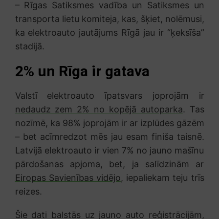
– Rīgas Satiksmes vadība un Satiksmes un
transporta lietu komiteja, kas, šķiet, nolēmusi,
ka elektroauto jautājums Rīgā jau ir “ķeksīša”
stadijā.
2% un Rīga ir gatava
Valstī elektroauto īpatsvars joprojām ir
nedaudz zem 2% no kopējā autoparka
. Tas
nozīmē, ka 98% joprojām ir ar izplūdes gāzēm
– bet acīmredzot mēs jau esam finiša taisnē.
Latvijā elektroauto ir vien 7% no jauno mašīnu
pārdošanas apjoma, bet, ja salīdzinām ar
Eiropas Savienības vidējo
, iepaliekam teju trīs
reizes.
Šie dati balstās uz jauno auto reģistrācijām,