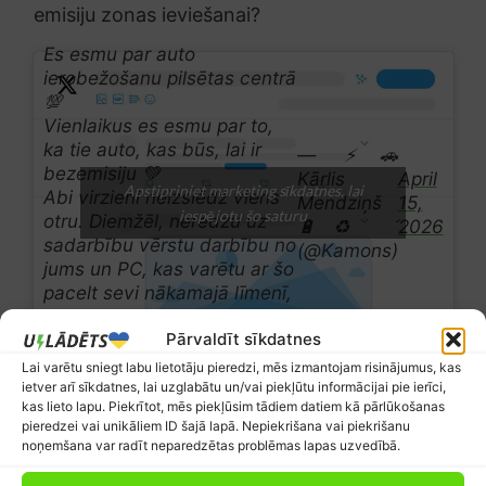
emisiju zonas ieviešanai?
Es esmu par auto
ierobežošanu pilsētas centrā
💯
Vienlaikus es esmu par to,
ka tie auto, kas būs, lai ir
— ⚡🚗
bezemisiju 💚
Kārlis
April
Apstipriniet marketing sīkdatnes, lai
Abi virzieni neizslēdz viens
Mendziņš
15,
iespējotu šo saturu
otru. Diemžēl, neredzu uz
🔋♻️ 
2026
sadarbību vērstu darbību no
(@Kamons)
jums un PC, kas varētu ar šo
pacelt sevi nākamajā līmenī,
nevis apvainoties…
Pārvaldīt sīkdatnes
pic.twitter.com/XbqDeAZ57T
Lai varētu sniegt labu lietotāju pieredzi, mēs izmantojam risinājumus, kas
ietver arī sīkdatnes, lai uzglabātu un/vai piekļūtu informācijai pie ierīci,
Ja rakstā pamanīji kļūdu, padod mums par to ziņu,
kas lieto lapu. Piekrītot, mēs piekļūsim tādiem datiem kā pārlūkošanas
iezīmējot ačgārno tekstu un nospiežot
Ctrl+Enter
. Paldies!
pieredzei vai unikāliem ID šajā lapā. Nepiekrišana vai piekrišanu
noņemšana var radīt neparedzētas problēmas lapas uzvedībā.