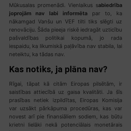
Mūkusalas promenādi. Vienlaikus s
abiedrība
joprojām nav labi informēta
par to, ka
nākamgad Vanšu un VEF tilti tiks slēgti uz
renovāciju. Šāda pieeja riskē iedragāt uzticību
pašvaldības politikai kopumā, jo rada
iespaidu, ka likumiskā paļāvība nav stabila, lai
neteiktu, ka tādas nav.
Kas notiks, ja plāna nav?
Rīgai, tāpat kā citām Eiropas pilsētām, ir
saistības attiecībā uz gaisa kvalitāti. Ja šīs
prasības netiek izpildītas, Eiropas Komisija
var uzsākt pārkāpuma procedūras, kas var
novest arī pie finansiāliem sodiem, kas būtu
krietni lielāki nekā potenciālais monetārais