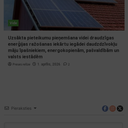
Vide
Uzsākta pieteikumu pieņemšana videi draudzīgas
enerģijas ražošanas iekārtu iegādei daudzdzīvokļu
māju īpašniekiem, energokopienām, pašvaldībām un
valsts iestādēm
Preses relīze
2
1. aprīlis, 2026.
Pieraksties