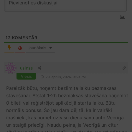
12
KOMENTĀRI
jaunākais
usinss
Viesis
20. aprīlis, 2026. 9:59 PM
Pareizāk būtu, noņemt bezlimita laiku bezmaksas
stāvēšanai. Atstāt 1-2h bezmaksas stāvēšana paņemot
0 biļeti vai reģistrējot aplikācijā starta laiku. Būtu
normāls bonuss. Šo jau dara dēļ tā, ka ir vairāki
īpašnieki, kas nomet uz visu dienu savu auto Vecrīgā
un staigā priecīgi. Naudu pelna, ja Vecrīgā un citur