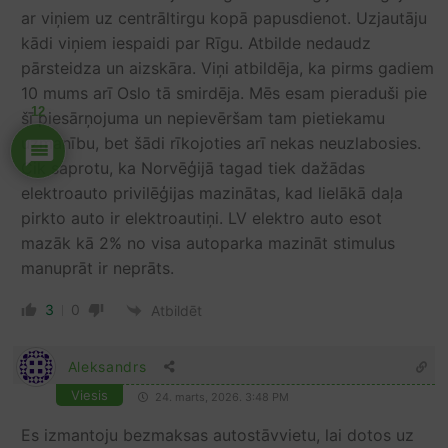
ar viņiem uz centrāltirgu kopā papusdienot. Uzjautāju
kādi viņiem iespaidi par Rīgu. Atbilde nedaudz
pārsteidza un aizskāra. Viņi atbildēja, ka pirms gadiem
10 mums arī Oslo tā smirdēja. Mēs esam pieraduši pie
12
šī piesārņojuma un nepievēršam tam pietiekamu
uzmanību, bet šādi rīkojoties arī nekas neuzlabosies.
Cik saprotu, ka Norvēģijā tagad tiek dažādas
elektroauto privilēģijas mazinātas, kad lielākā daļa
pirkto auto ir elektroautiņi. LV elektro auto esot
mazāk kā 2% no visa autoparka mazināt stimulus
manuprāt ir neprāts.
3
0
Atbildēt
Aleksandrs
Viesis
24. marts, 2026. 3:48 PM
Es izmantoju bezmaksas autostāvvietu, lai dotos uz