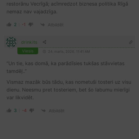
restorānu Vecrīgā; acīmredzot biznesa politika Rīgā
nemaz nav vajadzīga.
2
-1
Atbildēt
drinkits
Viesis
24. marts, 2026. 11:41 AM
“Un tie, kas domā, ka parādīsies tukšas stāvvietas
tamdēļ..”
Vismaz mazāk būs tādu, kas nometuši tosteri uz visu
dienu. Neesmu pret tosteriem, bet šo labumu mierīgi
var likvidēt.
3
-4
Atbildēt