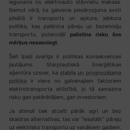
ieguvums no elektroauto stāvvietu maksas.
Ņemot vērā, ka galvenie piesārņojuma avoti
pilsētā ir transports un apkure, jebkura
politika, kas palēnina pāreju uz bezemisiju
transportu, potenciāli
palielina risku šos
mērķus nesasniegt
.
Šeit īpaši svarīgs ir politikas konsekvences
jautājums. Starptautiskā Enerģētikas
aģentūra uzsver, ka
stabila un prognozējama
politika
ir viens no galvenajiem faktoriem
elektrotransporta attīstībā, jo tā samazina
risku gan patērētājiem, gan investoriem.
Ja stimuli tiek atcelti pārāk agri un bez
skaidras alternatīvas, tas var “iesaldēt” pāreju
uz elektrisko transportu uz vairākiem gadiem.