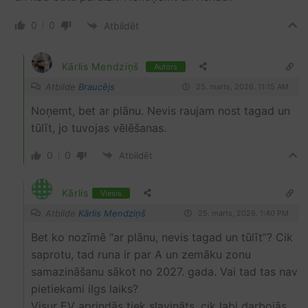
0
0
Atbildēt
Kārlis Mendziņš
Autors
Atbilde
Braucējs
25. marts, 2026. 11:15 AM
Noņemt, bet ar plānu. Nevis raujam nost tagad un
tūlīt, jo tuvojas vēlēšanas.
0
0
Atbildēt
Kārlis
Viesis
Atbilde
Kārlis Mendziņš
25. marts, 2026. 1:40 PM
Bet ko nozīmē “ar plānu, nevis tagad un tūlīt”? Cik
saprotu, tad runa ir par A un zemāku zonu
samazināšanu sākot no 2027. gada. Vai tad tas nav
pietiekami ilgs laiks?
Visur EV aprindās tiek slavināts, cik labi darbojās