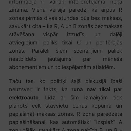
informācija ir vairāk interpretējama nekā
zināma. Viena versija paredz, ka ārpus R
zonas pirmās divas stundas būs bez maksas,
savukārt cita – ka R, A un B zonās bezmaksas
stāvēšana vispār izzudīs, un daļēji
atvieglojumi paliks tikai C un perifērajās
zonās. Paralēli šiem scenārijiem paliek
neatbildēts jautājums par mēneša
abonementiem un to iespējamām atlaidēm.
Taču tas, ko politiķi šajā diskusijā īpaši
neuzsver, ir fakts, ka
runa nav tikai par
elektroauto
. Līdz ar šīm izmaiņām tiek
plānots celt stāvvietu cenas kopumā un
paplašināt maksas zonas. R zona paredzēta
paplašināšanai, kas automātiski “izspiež” A
zonu tālāk, savukārt A zona pabīda B, un B –