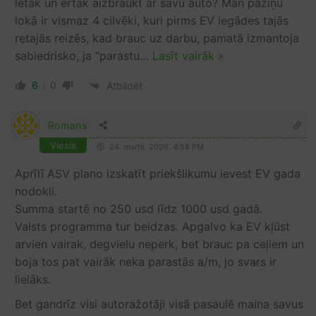
lētāk un ērtāk aizbraukt ar savu auto? Man paziņu
lokā ir vismaz 4 cilvēki, kuri pirms EV iegādes tajās
retajās reizēs, kad brauc uz darbu, pamatā izmantoja
sabiedrisko, ja “parastu
…
Lasīt vairāk »
6
0
Atbildēt
Romans
Viesis
24. marts, 2026. 4:58 PM
Aprīlī ASV plano izskatīt priekšlikumu ievest EV gada
nodokli.
Summa startē no 250 usd līdz 1000 usd gadā.
Valsts programma tur beidzas. Apgalvo ka EV kļūst
arvien vairak, degvielu neperk, bet brauc pa ceļiem un
boja tos pat vairāk neka parastās a/m, jo svars ir
lielāks.
Bet gandrīz visi autoražotāji visā pasaulē maina savus