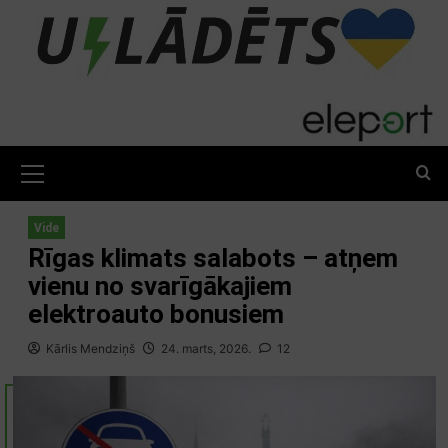
Skip
to
content
Primary
Menu
Vide
Rīgas klimats salabots – atņem
vienu no svarīgākajiem
elektroauto bonusiem
Kārlis Mendziņš
24. marts, 2026.
12