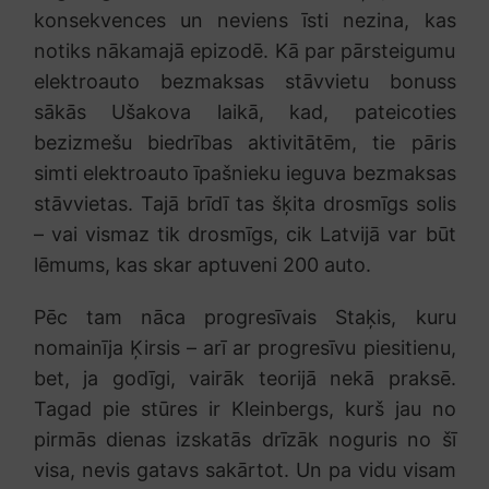
konsekvences un neviens īsti nezina, kas
notiks nākamajā epizodē. Kā par pārsteigumu
elektroauto bezmaksas stāvvietu bonuss
sākās Ušakova laikā, kad, pateicoties
bezizmešu biedrības aktivitātēm, tie pāris
simti elektroauto īpašnieku ieguva bezmaksas
stāvvietas. Tajā brīdī tas šķita drosmīgs solis
– vai vismaz tik drosmīgs, cik Latvijā var būt
lēmums, kas skar aptuveni 200 auto.
Pēc tam nāca progresīvais Staķis, kuru
nomainīja Ķirsis – arī ar progresīvu piesitienu,
bet, ja godīgi, vairāk teorijā nekā praksē.
Tagad pie stūres ir Kleinbergs, kurš jau no
pirmās dienas izskatās drīzāk noguris no šī
visa, nevis gatavs sakārtot. Un pa vidu visam