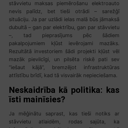
stāvvietu maksas piemērošanu elektroauto
nevis palīdz, bet tieši otrādi – sarežģī
situāciju. Ja par uzlādi ielas malā būs jāmaksā
dubultā – gan par elektrību, gan par stāvvietu
–, tad pieprasījums pēc šādiem
pakalpojumiem kļūst ievērojami mazāks.
Rezultātā investoriem šādi projekti kļūst vēl
mazāk pievilcīgi, un pilsēta riskē pati sev
“iešaut kājā”, bremzējot infrastruktūras
attīstību brīdī, kad tā visvairāk nepieciešama.
Neskaidrība kā politika: kas
īsti mainīsies?
Ja mēģinātu saprast, kas tieši notiks ar
stāvvietu atlaidēm, rodas sajūta, ka