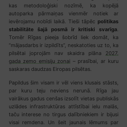
kas metodoloģiski nozīmē, ka kopējā
autoparka pārmaiņas vienmēr notiek ar
ievērojamu nobīdi laikā. Tieši tāpēc
politikas
stabilitāte šajā posmā ir kritiski svarīga
.
Tomēr Rīgas pieeja šobrīd liek domāt, ka
“mājasdarbs ir izpildīts”, neskatoties uz to, ka
pilsētai joprojām nav skaidra plāna
2027.
gada zemo emisiju zonai
– prasībai, ar kuru
saskaras daudzas Eiropas pilsētas.
Papildus šim visam ir vēl viens klusais stāsts,
par kuru teju neviens nerunā. Rīga jau
vairākus gadus cenšas izsolīt vietas publiskās
uzlādes infrastruktūras attīstībai ielu malās,
taču interese no tirgus dalībniekiem ir bijusi
visai remdena. Un šeit jaunais lēmums par