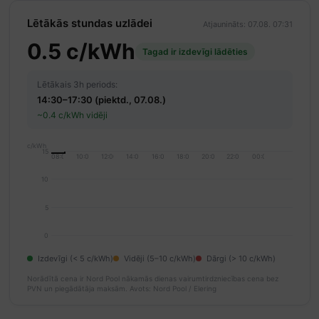
Lētākās stundas uzlādei
Atjaunināts: 07.08. 07:31
0.5 c/kWh
Tagad ir izdevīgi lādēties
Lētākais 3h periods:
14:30–17:30 (piektd., 07.08.)
~0.4 c/kWh vidēji
c/kWh
15
08:00
10:00
12:00
14:00
16:00
18:00
20:00
22:00
00:00
10
5
0
Izdevīgi (< 5 c/kWh)
Vidēji (5–10 c/kWh)
Dārgi (> 10 c/kWh)
Norādītā cena ir Nord Pool nākamās dienas vairumtirdzniecības cena bez
PVN un piegādātāja maksām.
Avots: Nord Pool / Elering