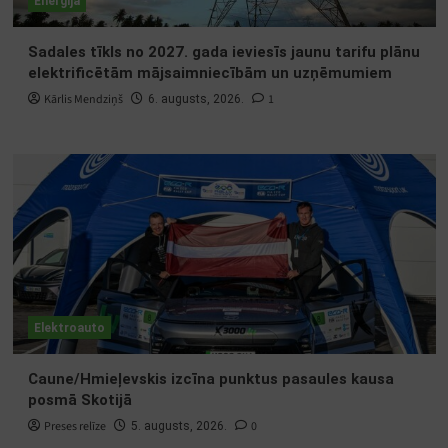
Enerģija
Sadales tīkls no 2027. gada ieviesīs jaunu tarifu plānu
elektrificētām mājsaimniecībām un uzņēmumiem
Kārlis Mendziņš
1
6. augusts, 2026.
Elektroauto
Caune/Hmieļevskis izcīna punktus pasaules kausa
posmā Skotijā
Preses relīze
0
5. augusts, 2026.