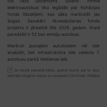
tos ražo uzņēmums “Solaris”. Pirmie
elektroautobusi tika iegādāti par Kohēzijas
fonda līdzekļiem, kas sāks maršrutēt jau
šogad. Savukārt Atveseļošanas fonda
projekts ir jārealizē līdz 2026. gadam. Kopā
paredzēti ir 52 bez emisiju autobusi.
Maršruti jaunajiem autobusiem vēl tiek
analizēti, bet infrastruktūra tiek veidota 7.
autobusu parkā Vestienas ielā.
Ja rakstā pamanīji kļūdu, padod mums par to ziņu,
iezīmējot ačgārno tekstu un nospiežot
Ctrl+Enter
. Paldies!