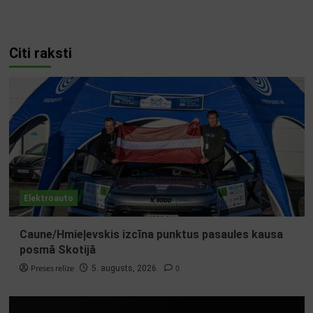
Citi raksti
Elektroauto
Caune/Hmieļevskis izcīna punktus pasaules kausa
posmā Skotijā
Preses relīze
0
5. augusts, 2026.