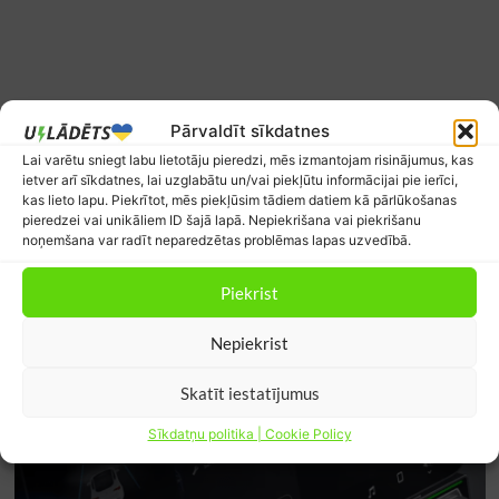
Pārvaldīt sīkdatnes
Lai varētu sniegt labu lietotāju pieredzi, mēs izmantojam risinājumus, kas
ietver arī sīkdatnes, lai uzglabātu un/vai piekļūtu informācijai pie ierīci,
kas lieto lapu. Piekrītot, mēs piekļūsim tādiem datiem kā pārlūkošanas
pieredzei vai unikāliem ID šajā lapā. Nepiekrišana vai piekrišanu
noņemšana var radīt neparedzētas problēmas lapas uzvedībā.
Piekrist
Nepiekrist
Skatīt iestatījumus
Sīkdatņu politika | Cookie Policy