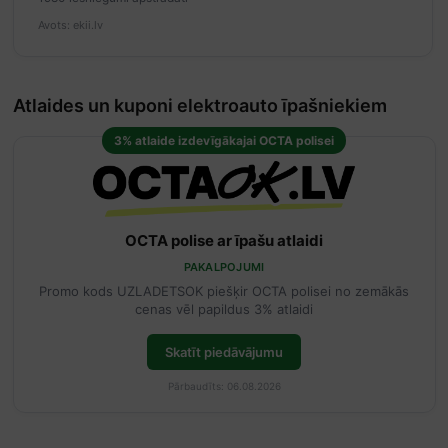
Avots: ekii.lv
Atlaides un kuponi elektroauto īpašniekiem
3% atlaide izdevīgākajai OCTA polisei
OCTA polise ar īpašu atlaidi
PAKALPOJUMI
Promo kods UZLADETSOK piešķir OCTA polisei no zemākās
cenas vēl papildus 3% atlaidi
Skatīt piedāvājumu
Pārbaudīts: 06.08.2026