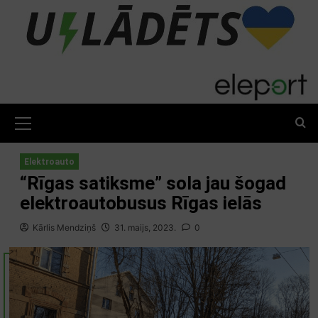
Skip
to
content
Primary
Menu
Elektroauto
“Rīgas satiksme” sola jau šogad
elektroautobusus Rīgas ielās
Kārlis Mendziņš
31. maijs, 2023.
0