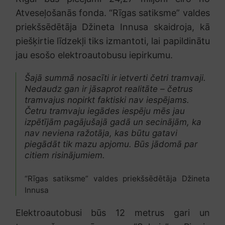
Atveseļošanās fonda. “Rīgas satiksme” valdes
priekšsēdētāja Džineta Innusa skaidroja, kā
piešķirtie līdzekļi tiks izmantoti, lai papildinātu
jau esošo elektroautobusu iepirkumu.
Šajā summā nosacīti ir ietverti četri tramvaji.
Nedaudz gan ir jāsaprot realitāte – četrus
tramvajus nopirkt faktiski nav iespējams.
Četru tramvaju iegādes iespēju mēs jau
izpētījām pagājušajā gadā un secinājām, ka
nav neviena ražotāja, kas būtu gatavi
piegādāt tik mazu apjomu. Būs jādomā par
citiem risinājumiem.
“Rīgas satiksme” valdes priekšsēdētāja Džineta
Innusa
Elektroautobusi būs 12 metrus gari un