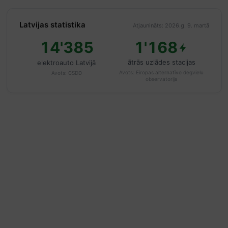
Latvijas statistika
Atjaunināts: 2026.g. 9. martā
14'385
1'168
ātrās uzlādes stacijas
elektroauto Latvijā
Avots:
Eiropas alternatīvo degvielu
Avots:
CSDD
observatorija