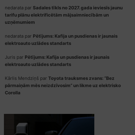
nedarata
par
Sadales tīkls no 2027. gada ieviesīs jaunu
tarifu plānu elektrificētām mājsaimniecībām un
uzņēmumiem
nedarata
par
Pētījums: Kafija un pusdienas ir jaunais
elektroauto uzlādes standarts
Juris
par
Pētījums: Kafija un pusdienas ir jaunais
elektroauto uzlādes standarts
Kārlis Mendziņš
par
Toyota trauksmes zvans: “Bez
pārmaiņām mēs neizdzīvosim” un likme uz elektrisko
Corolla