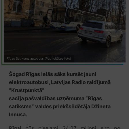
Rīgas Satiksme autobuss (Publicitātes foto)
Šogad Rīgas ielās sāks kursēt jauni
elektroautobusi, Latvijas Radio raidījumā
“Krustpunktā”
sacīja pašvaldības uzņēmuma “Rīgas
satiksme” valdes priekšsēdētāja Džineta
Innusa.
Rīgai būs pieejami 24,27 miljoni eiro no