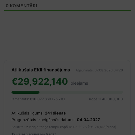
0
KOMENTĀRI
Atlikušais EKII finansējums
Atjaunināts: 07.08.2026 04:20
€29,922,140
pieejams
Izmantots: €10,077,860 (25.2%)
Kopā: €40,000,000
Atlikušais ilgums:
241 dienas
Prognozētais izbeigšanās datums:
04.04.2027
Balstīts uz vidējo tēriņa tempu kopš 18.05.2026 (~€124,418/dienā)
1980 iesniegumi apstrādāti