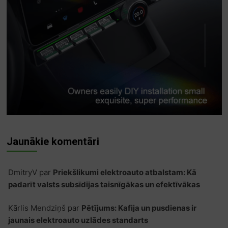
Jaunākie komentāri
DmitryV
par
Priekšlikumi elektroauto atbalstam: Kā
padarīt valsts subsīdijas taisnīgākas un efektīvākas
Kārlis Mendziņš
par
Pētījums: Kafija un pusdienas ir
jaunais elektroauto uzlādes standarts