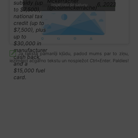
Mckerracher
subsidy (up
6, 2023
iespējotu šo saturu
(@colinmckerrache)
to $7,500),
national tax
credit (up to
$7,500), plus
up to
$30,000 in
manufacturer
Ja rakstā pamanīji kļūdu, padod mums par to ziņu,
cash back,
iezīmējot ačgārno tekstu un nospiežot
Ctrl+Enter
. Paldies!
and a
$15,000 fuel
card.