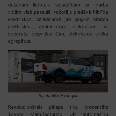
dažādām lietotāju vajadzībām un darba
vidēm visā pasaulē, ražotājs piedāvā hibrīda
elektriskos, uzlādējamā jeb plug-in hibrīda
elektriskos, akumulatoru elektriskos un
ūdeņraža degvielas šūnu elektriskos spēka
agregātus.
Toyota Hilux Hydrogen
Revolucionārais pikaps tika prezentēts
Toyota Manufacturing UK automašīnu