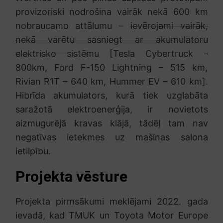
provizoriski nodrošina vairāk nekā 600 km
nobraucamo attālumu –
ievērojami vairāk,
nekā varētu sasniegt ar akumulatoru
elektrisko sistēmu
[Tesla Cybertruck –
800km, Ford F-150 Lightning – 515 km,
Rivian R1T – 640 km, Hummer EV – 610 km].
Hibrīda akumulators, kurā tiek uzglabāta
saražotā elektroenerģija, ir novietots
aizmugurējā kravas klājā, tādēļ tam nav
negatīvas ietekmes uz mašīnas salona
ietilpību.
Projekta vēsture
Projekta pirmsākumi meklējami 2022. gada
ievadā, kad TMUK un Toyota Motor Europe