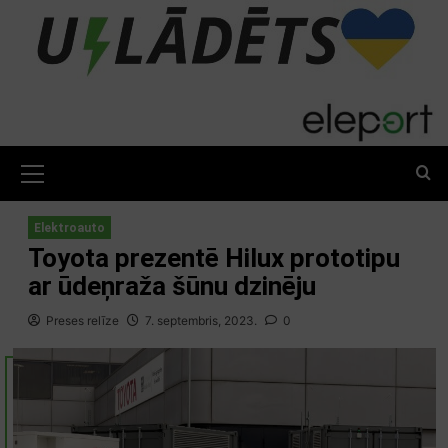
Skip
to
content
Primary
Menu
Elektroauto
Toyota prezentē Hilux prototipu
ar ūdeņraža šūnu dzinēju
Preses relīze
7. septembris, 2023.
0