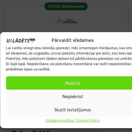
10 EUR atlaides kods
10 EUR kupons Octopus Electroverse
Pārvaldīt sīkdatnes
PUBLISKĀ UZLĀDE
Lai varētu sniegt labu lietotāju pieredzi, mēs izmantojam risinājumus, kas iet
Reģistrējies Octopus Electroverse tīklā caur šo saiti un
arī sīkdatnes, lai uzglabātu un/vai piekļūtu informācijai pie ierīci, kas lieto lap
saņem 10 EUR uzlādes kredītu. Piekļuve vairāk nekā 1
Piekrītot, mēs piekļūsim tādiem datiem kā pārlūkošanas pieredzei vai unikāl
miljonam publisko uzlādes punktu visā Eiropā ar vienu kontu
ID šajā lapā. Nepiekrišana vai piekrišanu noņemšana var radīt neparedzētas
un karti — nav jāžonglē ar desmitiem dažādu tīklu lietotņu.
problēmas lapas uzvedībā.
Kredīts ieskaitās 24 h laikā pēc pirmās veiksmīgās uzlādes.
Piekrist
Skatīt piedāvājumu
Pārbaudīts: 04.08.2026
Nepiekrist
Skatīt iestatījumus
Sīkdatņu politika | Cookie Policy
Lētākās stundas uzlādei
Atjaunināts: 09.08. 16:32