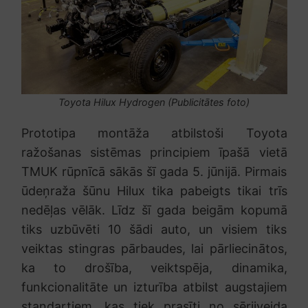
Toyota Hilux Hydrogen (Publicitātes foto)
Prototipa montāža atbilstoši Toyota
ražošanas sistēmas principiem īpašā vietā
TMUK rūpnīcā sākās šī gada 5. jūnijā. Pirmais
ūdeņraža šūnu Hilux tika pabeigts tikai trīs
nedēļas vēlāk. Līdz šī gada beigām kopumā
tiks uzbūvēti 10 šādi auto, un visiem tiks
veiktas stingras pārbaudes, lai pārliecinātos,
ka to drošība, veiktspēja, dinamika,
funkcionalitāte un izturība atbilst augstajiem
standartiem, kas tiek prasīti no sērijveida