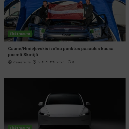
Elektroauto
Caune/Hmieļevskis izcīna punktus pasaules kausa
posmā Skotijā
Preses relīze
0
5. augusts, 2026.
Elektroauto