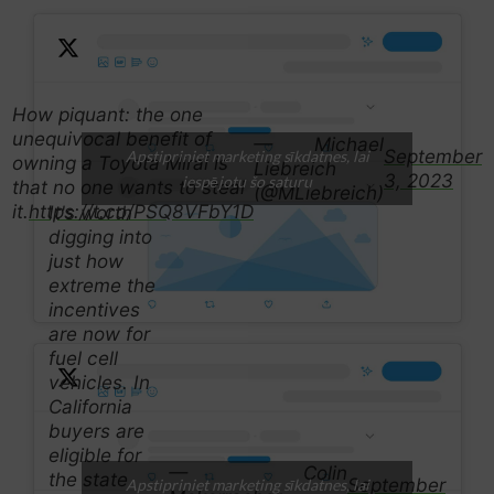
How piquant: the one
unequivocal benefit of
— Michael
September
Apstipriniet marketing sīkdatnes, lai
owning a Toyota Mirai is
Liebreich
3, 2023
iespējotu šo saturu
that no one wants to steal
(@MLiebreich)
it.
https://t.co/PSQ8VFbY1D
It's worth
digging into
just how
extreme the
incentives
are now for
fuel cell
vehicles. In
California
buyers are
eligible for
— Colin
the state
September
Apstipriniet marketing sīkdatnes, lai