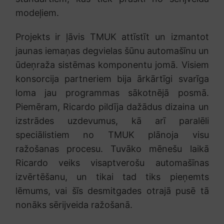
modeļiem.
Projekts ir ļāvis TMUK attīstīt un izmantot
jaunas iemaņas degvielas šūnu automašīnu un
ūdeņraža sistēmas komponentu jomā. Visiem
konsorcija partneriem bija ārkārtīgi svarīga
loma jau programmas sākotnējā posmā.
Piemēram, Ricardo pildīja dažādus dizaina un
izstrādes uzdevumus, kā arī paralēli
speciālistiem no TMUK plānoja visu
ražošanas procesu. Tuvāko mēnešu laikā
Ricardo veiks visaptverošu automašīnas
izvērtēšanu, un tikai tad tiks pieņemts
lēmums, vai šīs desmitgades otrajā pusē tā
nonāks sērijveida ražošanā.