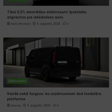
Tikai 0,5% amerikāņu elektroauto īpašnieku
atgrieztos pie iekšdedzes auto
Kārlis Mendziņš
0
5. augusts, 2026.
Elektroauto
Vairāk nekā furgons: ko uzņēmumiem dod modulāra
platforma
Velocita
0
5. augusts, 2026.