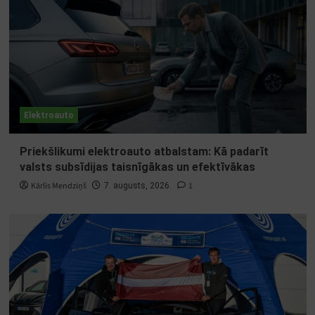
Elektroauto
Priekšlikumi elektroauto atbalstam: Kā padarīt
valsts subsīdijas taisnīgākas un efektīvākas
Kārlis Mendziņš
1
7. augusts, 2026.