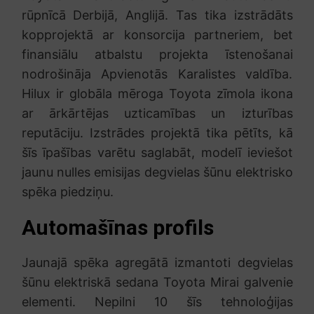
rūpnīcā Derbijā, Anglijā. Tas tika izstrādāts
kopprojektā ar konsorcija partneriem, bet
finansiālu atbalstu projekta īstenošanai
nodrošināja Apvienotās Karalistes valdība.
Hilux ir globāla mēroga Toyota zīmola ikona
ar ārkārtējas uzticamības un izturības
reputāciju. Izstrādes projektā tika pētīts, kā
šīs īpašības varētu saglabāt, modelī ieviešot
jaunu nulles emisijas degvielas šūnu elektrisko
spēka piedziņu.
Automašīnas profils
Jaunajā spēka agregātā izmantoti degvielas
šūnu elektriskā sedana Toyota Mirai galvenie
elementi. Nepilni 10 šīs tehnoloģijas