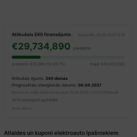
Atlikušais EKII finansējums
Atjaunināts: 09.08.2026 13:19
€29,734,890
pieejams
Izmantots: €10,265,110 (25.7%)
Kopā: €40,000,000
Atlikušais ilgums:
240 dienas
Prognozētais izbeigšanās datums:
06.04.2027
Balstīts uz vidējo tēriņa tempu kopš 18.05.2026 (~€123,676/dienā)
2010 iesniegumi apstrādāti
Avots: ekii.lv
Atlaides un kuponi elektroauto īpašniekiem