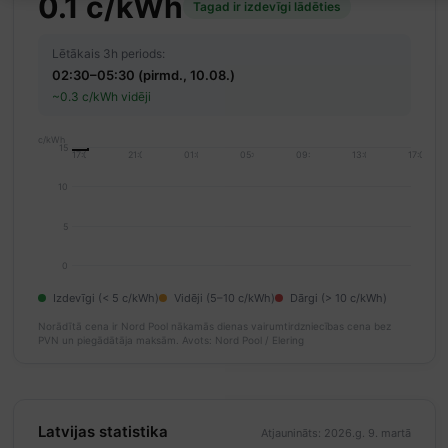
0.1 c/kWh
Tagad ir izdevīgi lādēties
Lētākais 3h periods:
02:30–05:30 (pirmd., 10.08.)
~0.3 c/kWh vidēji
c/kWh
15
17:00
21:00
01:00
05:00
09:00
13:00
17:00
10
5
0
Izdevīgi (< 5 c/kWh)
Vidēji (5–10 c/kWh)
Dārgi (> 10 c/kWh)
Norādītā cena ir Nord Pool nākamās dienas vairumtirdzniecības cena bez
PVN un piegādātāja maksām.
Avots: Nord Pool / Elering
Latvijas statistika
Atjaunināts: 2026.g. 9. martā