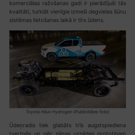
komerciālas ražošanas gadi ir pierādījuši tās
kvalitāti, turklāt vienīgie izmeši degvielas šūnu
sistēmas lietošanas laikā ir tīrs ūdens.
Toyota Hilux Hydrogen (Publicitātes foto)
Ūdeņradis tiek glabāts trīs augstspiediena
tvertnēs un pēc pilnas uzpildes prototipam