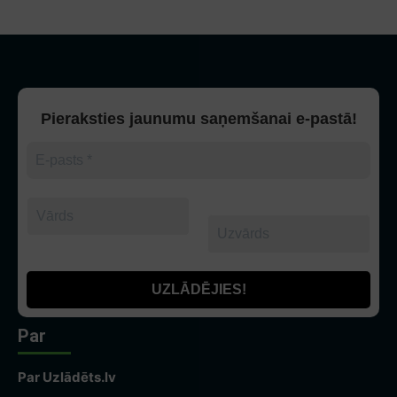
Pieraksties jaunumu saņemšanai e-pastā!
Par
Par Uzlādēts.lv