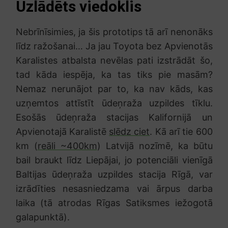
Uzlādēts viedoklis
Nebrīnīsimies, ja šis prototips tā arī nenonāks
līdz ražošanai… Ja jau Toyota bez Apvienotās
Karalistes atbalsta nevēlas pati izstrādāt šo,
tad kāda iespēja, ka tas tiks pie masām?
Nemaz nerunājot par to, ka nav kāds, kas
uzņemtos attīstīt ūdeņraža uzpildes tīklu.
Esošās ūdeņraža stacijas Kalifornijā un
Apvienotajā Karalistē
slēdz ciet
. Kā arī tie 600
km (
reāli ~400km
) Latvijā nozīmē, ka būtu
bail braukt līdz Liepājai, jo potenciāli vienīgā
Baltijas ūdeņraža uzpildes stacija Rīgā, var
izrādīties nesasniedzama vai ārpus darba
laika (tā atrodas Rīgas Satiksmes iežogotā
galapunktā).