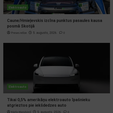
Elektroauto
Caune/Hmieļevskis izcīna punktus pasaules kausa
posmā Skotijā
Preses relīze
0
5. augusts, 2026.
Elektroauto
Tikai 0,5% amerikāņu elektroauto īpašnieku
atgrieztos pie iekšdedzes auto
Kārlis Mendziņš
0
5. augusts, 2026.