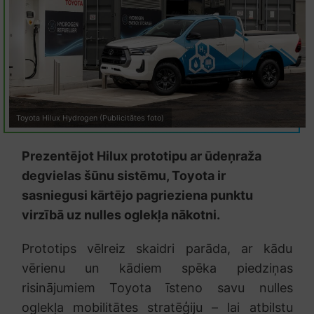
Toyota Hilux Hydrogen (Publicitātes foto)
Prezentējot Hilux prototipu ar ūdeņraža
degvielas šūnu sistēmu, Toyota ir
sasniegusi kārtējo pagrieziena punktu
virzībā uz nulles oglekļa nākotni.
Prototips vēlreiz skaidri parāda, ar kādu
vērienu un kādiem spēka piedziņas
risinājumiem Toyota īsteno savu nulles
oglekļa mobilitātes stratēģiju – lai atbilstu