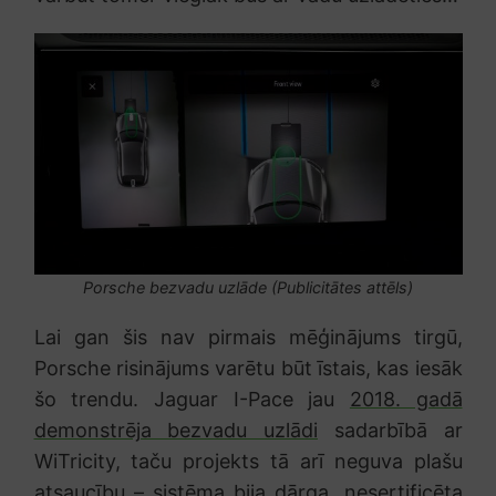
Porsche bezvadu uzlāde (Publicitātes attēls)
Lai gan šis nav pirmais mēģinājums tirgū,
Porsche risinājums varētu būt īstais, kas iesāk
šo trendu. Jaguar I-Pace jau
2018. gadā
demonstrēja bezvadu uzlādi
sadarbībā ar
WiTricity, taču projekts tā arī neguva plašu
atsaucību – sistēma bija dārga, nesertificēta