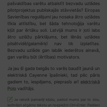
pašvaldības varētu atbalstīt bezvadu uzlādes
pilotprojektus publiskajās stāvvietās? Eiropas
Savienības regulējumi jau nosaka ātro uzlādes
tīkla attīstību, bet šāda tehnoloģija varētu
kļūt par ērtāku soli. Latvijā mums ir ļoti labs
ātro uzlāžu pārklājums, bet lēnās uzlādes
pilsētvidē/galamērķī nav tik izplatītas.
Bezvadu uzlāde gan labāk iederētos ainavā,
gan varētu būt (ērtības) motivators.
Ja jau šī gada beigās to varēs baudīt jaunā un
elektriskā Cayenne īpašnieki, tad pēc pāris
gadiem to, iespējams, pieprasīs arī
elektriskā
Polo
vadītājs.
Ja rakstā pamanīji kļūdu, padod mums par to ziņu,
iezīmējot ačgārno tekstu un nospiežot
Ctrl+Enter
. Paldies!