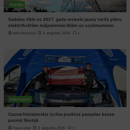
Enerģija
Sadales tīkls no 2027. gada ieviesīs jaunu tarifu plānu
elektrificētām mājsaimniecībām un uzņēmumiem
Kārlis Mendziņš
1
6. augusts, 2026.
Elektroauto
Caune/Hmieļevskis izcīna punktus pasaules kausa
posmā Skotijā
Preses relīze
0
5. augusts, 2026.