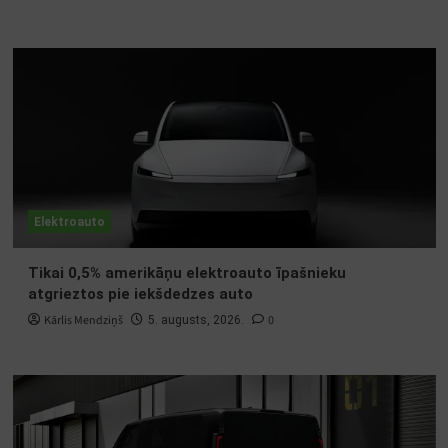
Elektroauto
Tikai 0,5% amerikāņu elektroauto īpašnieku
atgrieztos pie iekšdedzes auto
Kārlis Mendziņš
0
5. augusts, 2026.