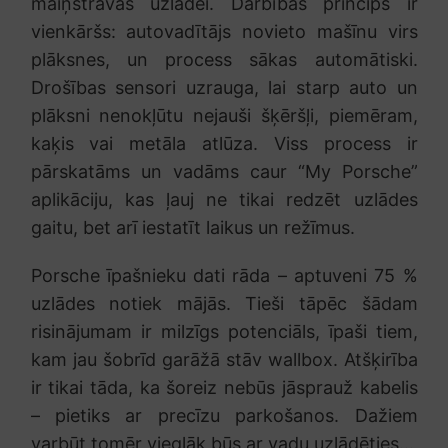
maiņstrāvas uzlādei. Darbības princips ir
vienkāršs: autovadītājs novieto mašīnu virs
plāksnes, un process sākas automātiski.
Drošības sensori uzrauga, lai starp auto un
plāksni nenokļūtu nejauši šķēršļi, piemēram,
kaķis vai metāla atlūza. Viss process ir
pārskatāms un vadāms caur “My Porsche”
aplikāciju, kas ļauj ne tikai redzēt uzlādes
gaitu, bet arī iestatīt laikus un režīmus.
Porsche īpašnieku dati rāda – aptuveni 75 %
uzlādes notiek mājās. Tieši tāpēc šādam
risinājumam ir milzīgs potenciāls, īpaši tiem,
kam jau šobrīd garāžā stāv wallbox. Atšķirība
ir tikai tāda, ka šoreiz nebūs jāsprauž kabelis
– pietiks ar precīzu parkošanos. Dažiem
varbūt tomēr vieglāk būs ar vadu uzlādēties…