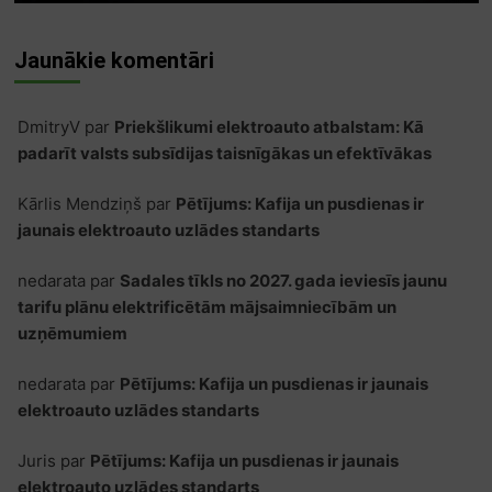
Jaunākie komentāri
DmitryV
par
Priekšlikumi elektroauto atbalstam: Kā
padarīt valsts subsīdijas taisnīgākas un efektīvākas
Kārlis Mendziņš
par
Pētījums: Kafija un pusdienas ir
jaunais elektroauto uzlādes standarts
nedarata
par
Sadales tīkls no 2027. gada ieviesīs jaunu
tarifu plānu elektrificētām mājsaimniecībām un
uzņēmumiem
nedarata
par
Pētījums: Kafija un pusdienas ir jaunais
elektroauto uzlādes standarts
Juris
par
Pētījums: Kafija un pusdienas ir jaunais
elektroauto uzlādes standarts