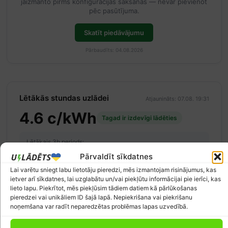
jāizmanto pirms konfigurācijas sākšanas — nevar pievienot
pēc pasūtījuma.
Skatīt piedāvājumu
Pārbaudīts: 04.08.2026
Lētākās stundas uzlādei
Atjaunināts: 07.08. 19:31
4.6 c/kWh
Tagad ir izdevīgi lādēties
Lētākais 3h periods:
14:00–17:00 (sestd., 08.08.)
Pārvaldīt sīkdatnes
~0.1 c/kWh vidēji
Lai varētu sniegt labu lietotāju pieredzi, mēs izmantojam risinājumus, kas
ietver arī sīkdatnes, lai uzglabātu un/vai piekļūtu informācijai pie ierīci, kas
c/kWh
lieto lapu. Piekrītot, mēs piekļūsim tādiem datiem kā pārlūkošanas
15
20:00
00:00
04:00
08:00
12:00
16:00
20:00
pieredzei vai unikāliem ID šajā lapā. Nepiekrišana vai piekrišanu
noņemšana var radīt neparedzētas problēmas lapas uzvedībā.
10