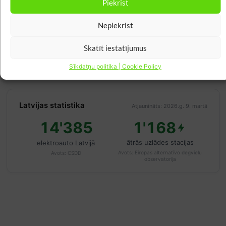
Piekrist
5
0
Nepiekrist
Izdevīgi (< 5 c/kWh)
Vidēji (5–10 c/kWh)
Dārgi (> 10 c/kWh)
Skatīt iestatījumus
Norādītā cena ir Nord Pool nākamās dienas vairumtirdzniecības cena bez
PVN un piegādātāja maksām.
Avots: Nord Pool / Elering
Sīkdatņu politika | Cookie Policy
Latvijas statistika
Atjaunināts: 2026.g. 9. martā
14'385
1'168
ātrās uzlādes stacijas
elektroauto Latvijā
Avots:
Eiropas alternatīvo degvielu
Avots:
CSDD
observatorija