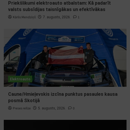
Priekšlikumi elektroauto atbalstam: Kā padarīt
valsts subsīdijas taisnīgākas un efektīvākas
Kārlis Mendziņš
1
7. augusts, 2026.
Elektroauto
Caune/Hmieļevskis izcīna punktus pasaules kausa
posmā Skotijā
Preses relīze
0
5. augusts, 2026.