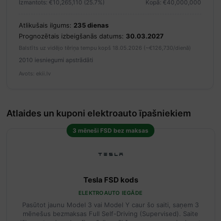
Izmantots: €10,265,110 (25.7%)
Kopā: €40,000,000
Atlikušais ilgums:
235 dienas
Prognozētais izbeigšanās datums:
30.03.2027
Balstīts uz vidējo tēriņa tempu kopš 18.05.2026 (~€126,730/dienā)
2010 iesniegumi apstrādāti
Avots: ekii.lv
Atlaides un kuponi elektroauto īpašniekiem
3 mēneši FSD bez maksas
Tesla FSD kods
ELEKTROAUTO IEGĀDE
Pasūtot jaunu Model 3 vai Model Y caur šo saiti, saņem 3
mēnešus bezmaksas Full Self-Driving (Supervised). Saite