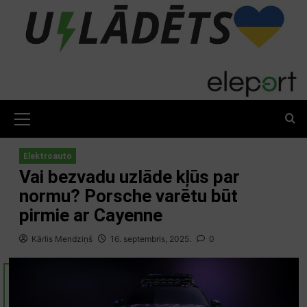
Skip
to
content
Primary
Menu
Elektroauto
Vai bezvadu uzlāde kļūs par
normu? Porsche varētu būt
pirmie ar Cayenne
Kārlis Mendziņš
16. septembris, 2025.
0