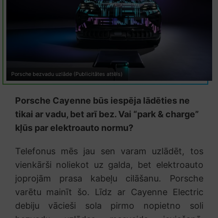
Porsche bezvadu uzlāde (Publicitātes attēls)
Porsche Cayenne būs iespēja lādēties ne
tikai ar vadu, bet arī bez. Vai “park & charge”
kļūs par elektroauto normu?
Telefonus mēs jau sen varam uzlādēt, tos
vienkārši noliekot uz galda, bet elektroauto
joprojām prasa kabeļu cilāšanu. Porsche
varētu mainīt šo. Līdz ar Cayenne Electric
debiju vācieši sola pirmo nopietno soli