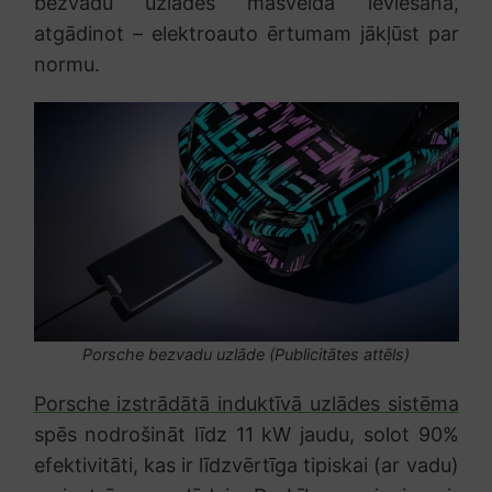
bezvadu uzlādes masveida ieviešanā,
atgādinot – elektroauto ērtumam jākļūst par
normu.
Porsche bezvadu uzlāde (Publicitātes attēls)
Porsche izstrādātā induktīvā uzlādes sistēma
spēs nodrošināt līdz 11 kW jaudu, solot 90%
efektivitāti, kas ir līdzvērtīga tipiskai (ar vadu)