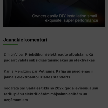
Jaunākie komentāri
DmitryV
par
Priekšlikumi elektroauto atbalstam: Kā
padarīt valsts subsīdijas taisnīgākas un efektīvākas
Kārlis Mendziņš
par
Pētījums: Kafija un pusdienas ir
jaunais elektroauto uzlādes standarts
nedarata
par
Sadales tīkls no 2027. gada ieviesīs jaunu
tarifu plānu elektrificētām mājsaimniecībām un
uzņēmumiem