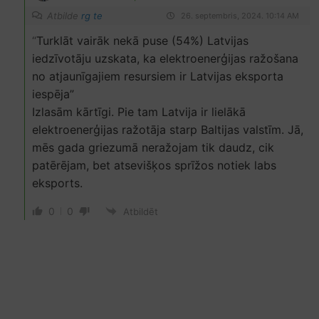
Atbilde
rg te
26. septembris, 2024. 10:14 AM
“
Turklāt vairāk nekā puse (54%) Latvijas
iedzīvotāju uzskata, ka elektroenerģijas ražošana
no atjaunīgajiem resursiem ir Latvijas eksporta
iespēja”
Izlasām kārtīgi. Pie tam Latvija ir lielākā
elektroenerģijas ražotāja starp Baltijas valstīm. Jā,
mēs gada griezumā neražojam tik daudz, cik
patērējam, bet atsevišķos sprīžos notiek labs
eksports.
0
0
Atbildēt