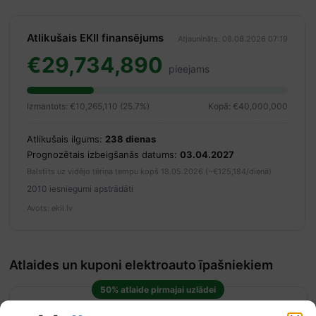
Atlikušais EKII finansējums
Atjaunināts: 08.08.2026 07:19
€29,734,890
pieejams
Izmantots: €10,265,110 (25.7%)
Kopā: €40,000,000
Atlikušais ilgums:
238 dienas
Prognozētais izbeigšanās datums:
03.04.2027
Balstīts uz vidējo tēriņa tempu kopš 18.05.2026 (~€125,184/dienā)
2010 iesniegumi apstrādāti
Avots: ekii.lv
Atlaides un kuponi elektroauto īpašniekiem
50% atlaide pirmajai uzlādei