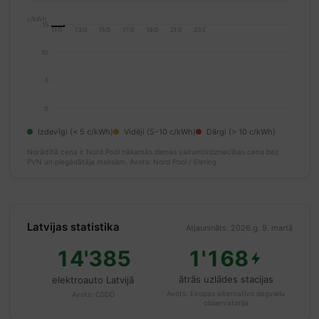
c/kWh
15
11:00
13:00
15:00
17:00
19:00
21:00
23:00
10
5
0
Izdevīgi (< 5 c/kWh)
Vidēji (5–10 c/kWh)
Dārgi (> 10 c/kWh)
Norādītā cena ir Nord Pool nākamās dienas vairumtirdzniecības cena bez
PVN un piegādātāja maksām.
Avots: Nord Pool / Elering
Latvijas statistika
Atjaunināts: 2026.g. 9. martā
14'385
1'168
ātrās uzlādes stacijas
elektroauto Latvijā
Avots:
Eiropas alternatīvo degvielu
Avots:
CSDD
observatorija