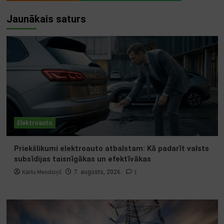
Jaunākais saturs
Elektroauto
Priekšlikumi elektroauto atbalstam: Kā padarīt valsts
subsīdijas taisnīgākas un efektīvākas
Kārlis Mendziņš
1
7. augusts, 2026.