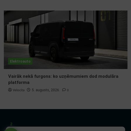
Elektroauto
Vairāk nekā furgons: ko uzņēmumiem dod modulāra
platforma
Velocita
0
5. augusts, 2026.
2