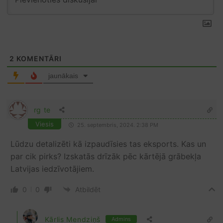
2
KOMENTĀRI
jaunākais
rg te
Viesis
25. septembris, 2024. 2:38 PM
Lūdzu detalizēti kā izpaudīsies tas eksports. Kas un
par cik pirks? Izskatās drīzāk pēc kārtējā grābekļa
Latvijas iedzīvotājiem.
0
0
Atbildēt
Kārlis Mendziņš
Admins