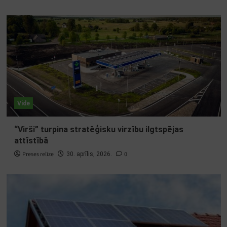
Vide
“Virši” turpina stratēģisku virzību ilgtspējas
attīstībā
Preses relīze
0
30. aprīlis, 2026.