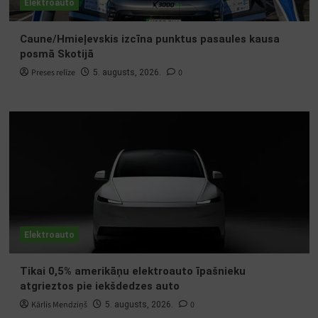
Elektroauto
Caune/Hmieļevskis izcīna punktus pasaules kausa
posmā Skotijā
Preses relīze
0
5. augusts, 2026.
Elektroauto
Tikai 0,5% amerikāņu elektroauto īpašnieku
atgrieztos pie iekšdedzes auto
Kārlis Mendziņš
0
5. augusts, 2026.