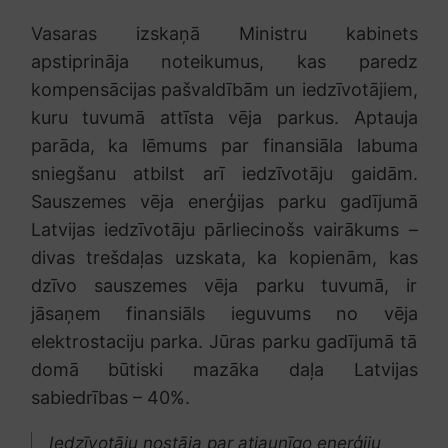
Vasaras izskaņā Ministru kabinets
apstiprināja noteikumus, kas paredz
kompensācijas pašvaldībām un iedzīvotājiem,
kuru tuvumā attīsta vēja parkus. Aptauja
parāda, ka lēmums par finansiāla labuma
sniegšanu atbilst arī iedzīvotāju gaidām.
Sauszemes vēja enerģijas parku gadījumā
Latvijas iedzīvotāju pārliecinošs vairākums –
divas trešdaļas uzskata, ka kopienām, kas
dzīvo sauszemes vēja parku tuvumā, ir
jāsaņem finansiāls ieguvums no vēja
elektrostaciju parka. Jūras parku gadījumā tā
domā būtiski mazāka daļa Latvijas
sabiedrības – 40%.
Iedzīvotāju nostāja par atjaunīgo enerģiju