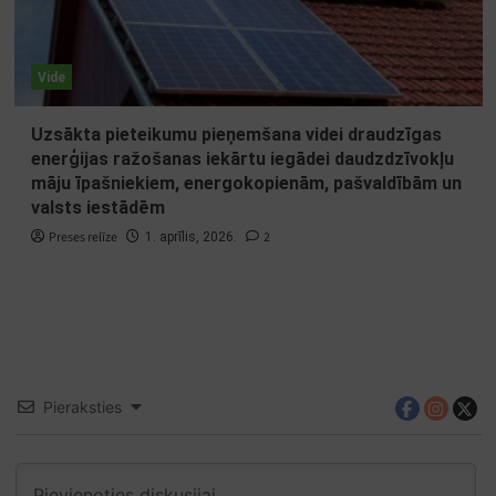
Vide
Uzsākta pieteikumu pieņemšana videi draudzīgas
enerģijas ražošanas iekārtu iegādei daudzdzīvokļu
māju īpašniekiem, energokopienām, pašvaldībām un
valsts iestādēm
Preses relīze
2
1. aprīlis, 2026.
Pieraksties