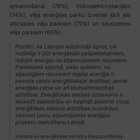
izmantošanai (78%), hidroelektrostacijām
(74%), vēja enerģijas parku izveidei jūrā jeb
atkrastes vēja parkiem (70%) un sauszemes
vēja parkiem (65%).
Pozitīvi, ka Latvijas iedzīvotāji izprot, cik
nozīmīgi ir būt enerģētiski pašpietiekamiem,
ražojot enerģiju no atjaunojamiem resursiem.
Pietiekamā apjomā, pašu spēkiem, no
atjaunīgiem resursiem iegūta enerģija ir
pamats valsts enerģētiskajai drošībai, zemai
enerģijas cenai un arī tautsaimniecības
attīstībai. Enerģētikas sektora uzdevums ir
iesaistīt sabiedrību un turpināt skaidrot visus
enerģētikas sektora attīstības scenārijus,
veicinot jaunu atjaunojamās enerģijas
projektu realizēšanu Latvijā.
Klimata un enerģētikas ministrs Kaspars Melnis