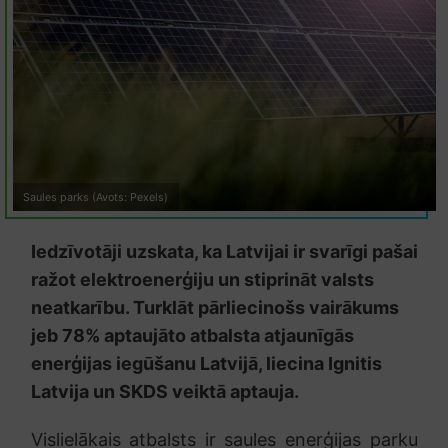
Saules parks (Avots: Pexels)
Iedzīvotāji uzskata, ka Latvijai ir svarīgi pašai
ražot elektroenerģiju un stiprināt valsts
neatkarību. Turklāt pārliecinošs vairākums
jeb 78% aptaujāto atbalsta atjaunīgās
enerģijas iegūšanu Latvijā, liecina Ignitis
Latvija un SKDS veiktā aptauja.
Vislielākais atbalsts ir saules enerģijas parku