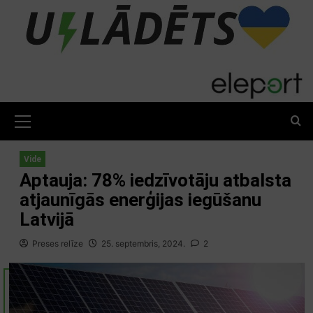
Skip
to
content
Primary
Menu
Vide
Aptauja: 78% iedzīvotāju atbalsta
atjaunīgās enerģijas iegūšanu
Latvijā
Preses relīze
25. septembris, 2024.
2