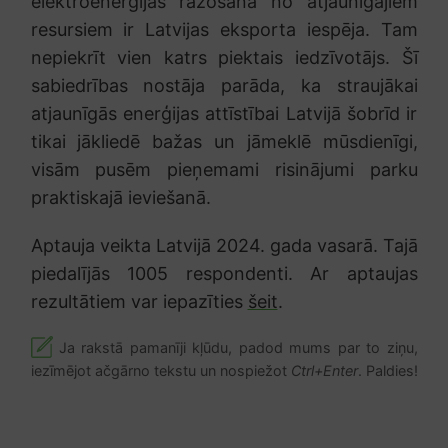
elektroenerģijas ražošana no atjaunīgajiem
resursiem ir Latvijas eksporta iespēja. Tam
nepiekrīt vien katrs piektais iedzīvotājs. Šī
sabiedrības nostāja parāda, ka straujākai
atjaunīgās enerģijas attīstībai Latvijā šobrīd ir
tikai jākliedē bažas un jāmeklē mūsdienīgi,
visām pusēm pieņemami risinājumi parku
praktiskajā ieviešanā.
Aptauja veikta Latvijā 2024. gada vasarā. Tajā
piedalījās 1005 respondenti. Ar aptaujas
rezultātiem var iepazīties
šeit
.
Ja rakstā pamanīji kļūdu, padod mums par to ziņu,
iezīmējot ačgārno tekstu un nospiežot
Ctrl+Enter
. Paldies!