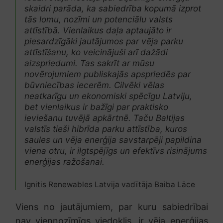
skaidri parāda, ka sabiedrība kopumā izprot
tās lomu, nozīmi un potenciālu valsts
attīstībā. Vienlaikus daļa aptaujāto ir
piesardzīgāki jautājumos par vēja parku
attīstīšanu, ko veicinājuši arī dažādi
aizspriedumi. Tas sakrīt ar mūsu
novērojumiem publiskajās apspriedēs par
būvniecības iecerēm. Cilvēki vēlas
neatkarīgu un ekonomiski spēcīgu Latviju,
bet vienlaikus ir bažīgi par praktisko
ieviešanu tuvējā apkārtnē. Taču Baltijas
valstīs tieši hibrīda parku attīstība, kuros
saules un vēja enerģija savstarpēji papildina
viena otru, ir ilgtspējīgs un efektīvs risinājums
enerģijas ražošanai.
Ignitis Renewables Latvija vadītāja Baiba Lāce
Viens no jautājumiem, par kuru sabiedrībai
nav viennozīmīgs viedoklis, ir vēja enerģijas