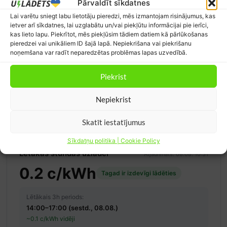
Pārvaldīt sīkdatnes
Lai varētu sniegt labu lietotāju pieredzi, mēs izmantojam risinājumus, kas
ietver arī sīkdatnes, lai uzglabātu un/vai piekļūtu informācijai pie ierīci,
Electra 50% atlaides kods
kas lieto lapu. Piekrītot, mēs piekļūsim tādiem datiem kā pārlūkošanas
pieredzei vai unikāliem ID šajā lapā. Nepiekrišana vai piekrišanu
PUBLISKĀ UZLĀDE
noņemšana var radīt neparedzētas problēmas lapas uzvedībā.
Electra lietotnē ievadi kodu KARLIS-5AC0B6, kad izveido
kontu, lai saņemtu 50% atlaidi savai pirmajai uzlādei.
Piekrist
Skatīt piedāvājumu
Nepiekrist
Pārbaudīts: 04.08.2026
Skatīt iestatījumus
Sīkdatņu politika | Cookie Policy
Lētākās stundas uzlādei
Atjaunināts: 08.08. 10:31
0.2 c/kWh
Tagad ir izdevīgi lādēties
Lētākais 3h periods:
14:00–17:00 (sestd., 08.08.)
~0.1 c/kWh vidēji