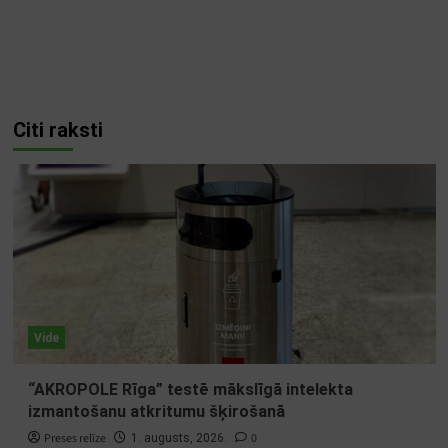
Citi raksti
Vide
“AKROPOLE Rīga” testē mākslīgā intelekta
izmantošanu atkritumu šķirošanā
Preses relīze
0
1. augusts, 2026.