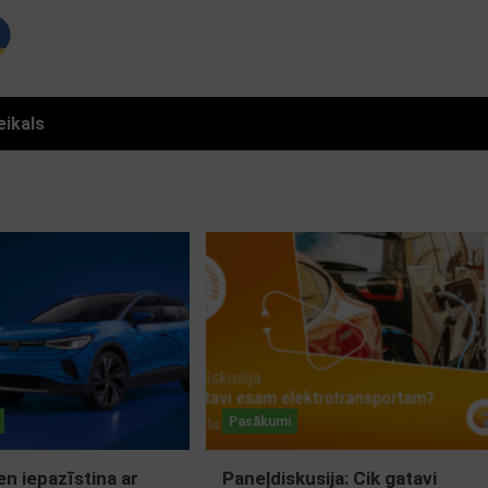
eikals
Pasākumi
n iepazīstina ar
Paneļdiskusija: Cik gatavi