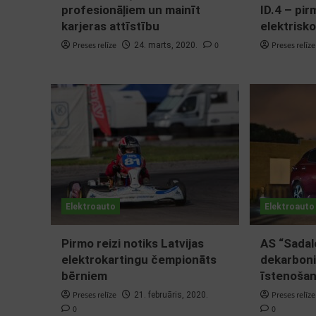
profesionāļiem un mainīt
ID.4 – pir
karjeras attīstību
elektrisk
Preses relīze
0
Preses relīze
24. marts, 2020.
Elektroauto
Elektroauto
Pirmo reizi notiks Latvijas
AS “Sadale
elektrokartingu čempionāts
dekarboni
bērniem
īstenoša
Preses relīze
Preses relīze
21. februāris, 2020.
0
0