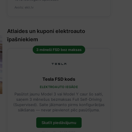
Avots: ekii.lv
Atlaides un kuponi elektroauto
īpašniekiem
3 mēneši FSD bez maksas
Tesla FSD kods
ELEKTROAUTO IEGĀDE
Pasūtot jaunu Model 3 vai Model Y caur šo saiti,
saņem 3 mēnešus bezmaksas Full Self-Driving
(Supervised). Saite jāizmanto pirms konfigurācijas
sākšanas — nevar pievienot pēc pasūtījuma.
Skatīt piedāvājumu