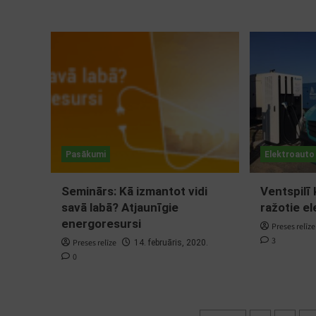
Pasākumi
Elektroauto
Seminārs: Kā izmantot vidi
Ventspilī 
savā labā? Atjaunīgie
ražotie e
energoresursi
Preses relīze
3
Preses relīze
14. februāris, 2020.
0