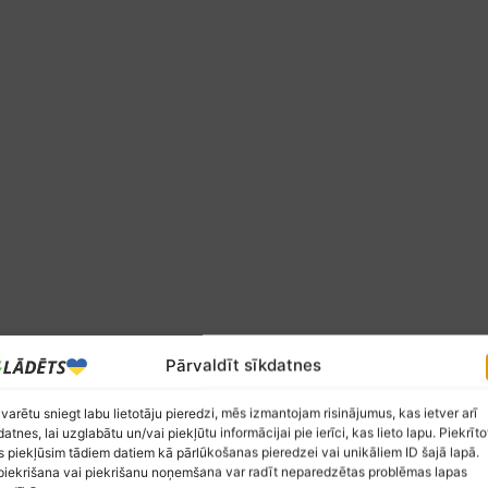
Pārvaldīt sīkdatnes
 varētu sniegt labu lietotāju pieredzi, mēs izmantojam risinājumus, kas ietver arī
datnes, lai uzglabātu un/vai piekļūtu informācijai pie ierīci, kas lieto lapu. Piekrīto
 piekļūsim tādiem datiem kā pārlūkošanas pieredzei vai unikāliem ID šajā lapā.
iekrišana vai piekrišanu noņemšana var radīt neparedzētas problēmas lapas