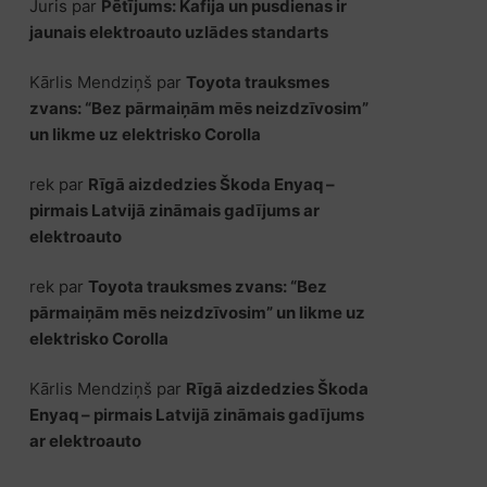
Juris
par
Pētījums: Kafija un pusdienas ir
jaunais elektroauto uzlādes standarts
Kārlis Mendziņš
par
Toyota trauksmes
zvans: “Bez pārmaiņām mēs neizdzīvosim”
un likme uz elektrisko Corolla
rek
par
Rīgā aizdedzies Škoda Enyaq –
pirmais Latvijā zināmais gadījums ar
elektroauto
rek
par
Toyota trauksmes zvans: “Bez
pārmaiņām mēs neizdzīvosim” un likme uz
elektrisko Corolla
Kārlis Mendziņš
par
Rīgā aizdedzies Škoda
Enyaq – pirmais Latvijā zināmais gadījums
ar elektroauto