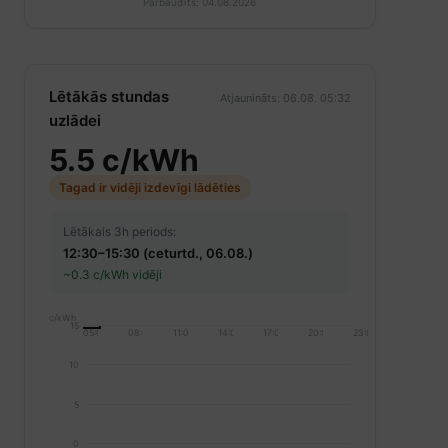
Pārbaudīts: 04.08.2026
Lētākās stundas
Atjaunināts: 06.08. 05:32
uzlādei
5.5 c/kWh
Tagad ir vidēji izdevīgi lādēties
Lētākais 3h periods:
12:30–15:30 (ceturtd., 06.08.)
~0.3 c/kWh vidēji
c/kWh
15
05:00
08:00
11:00
14:00
17:00
20:00
23:00
10
5
0