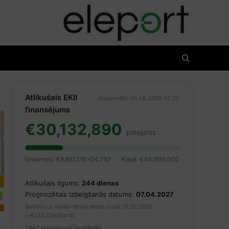
Atlikušais EKII
Atjaunināts: 06.08.2026 02:20
finansējums
€30,132,890
pieejams
Izmantots: €9,867,110 (24.7%)
Kopā: €40,000,000
Atlikušais ilgums:
244 dienas
Prognozētais izbeigšanās datums:
07.04.2027
Balstīts uz vidējo tēriņa tempu kopš 18.05.2026
(~€123,339/dienā)
1942 iesniegumi apstrādāti