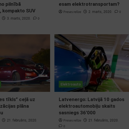
mo pilnībā
esam elektrotransportam?
o, kompakto SUV
Preses relīze
0
2. marts, 2020.
0
3. marts, 2020.
Elektroauto
s tīkls” ceļā uz
Latvenergo: Latvijā 10 gados
zācijas plāna
elektroautomobiļu skaits
nu
sasniegs 36’000
Preses relīze
21. februāris, 2020.
21. februāris, 2020.
0