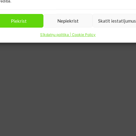
edībā.
Piekrist
Nepiekrist
Skatīt iestatījumu
Sīkdatņu politika | Cookie Policy