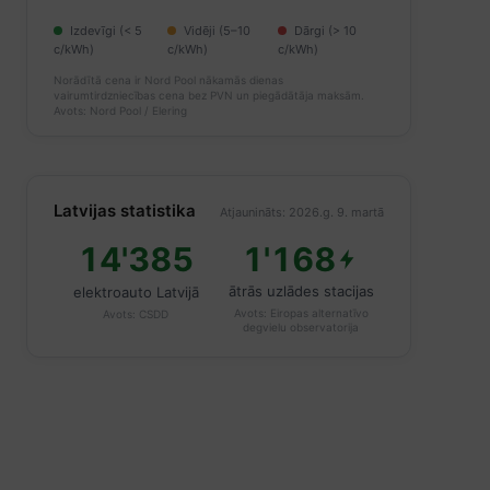
Izdevīgi (< 5
Vidēji (5–10
Dārgi (> 10
c/kWh)
c/kWh)
c/kWh)
Norādītā cena ir Nord Pool nākamās dienas
vairumtirdzniecības cena bez PVN un piegādātāja maksām.
Avots: Nord Pool / Elering
Latvijas statistika
Atjaunināts: 2026.g. 9. martā
14'385
1'168
ātrās uzlādes stacijas
elektroauto Latvijā
Avots:
Eiropas alternatīvo
Avots:
CSDD
degvielu observatorija