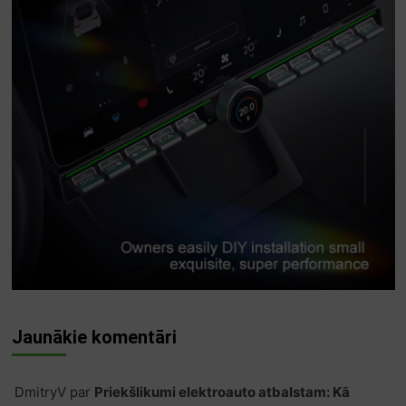
Jaunākie komentāri
DmitryV
par
Priekšlikumi elektroauto atbalstam: Kā