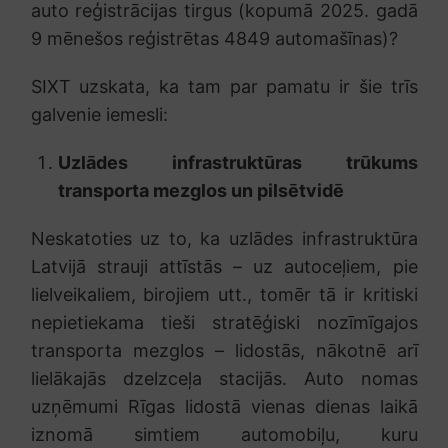
auto reģistrācijas tirgus (kopumā 2025. gadā
9 mēnešos reģistrētas 4849 automašīnas)?
SIXT uzskata, ka tam par pamatu ir šie trīs
galvenie iemesli:
Uzlādes infrastruktūras trūkums
transporta mezglos un pilsētvidē
Neskatoties uz to, ka uzlādes infrastruktūra
Latvijā strauji attīstās – uz autoceļiem, pie
lielveikaliem, birojiem utt., tomēr tā ir kritiski
nepietiekama tieši stratēģiski nozīmīgajos
transporta mezglos – lidostās, nākotnē arī
lielākajās dzelzceļa stacijās. Auto nomas
uzņēmumi Rīgas lidostā vienas dienas laikā
iznomā simtiem automobiļu, kuru