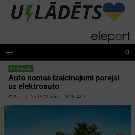
Skip
to
content
Primary
Menu
Elektroauto
Auto nomas izaicinājumi pārejai
uz elektroauto
Preses relīze
22. oktobris, 2025.
0