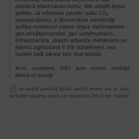
piedāvā elektroauto nomu, tiek atstāti ārpus
spēles. Ja vēlamies panākt reālu CO₂
samazinājumu, ir jānodrošina vienlīdzīgi
spēles noteikumi visiem tirgus dalībniekiem –
gan privātpersonām, gan uzņēmumiem.
Infrastruktūra, skaidri atbalsta mehānismi un
klientu izglītošana ir trīs stūrakmeņi, bez
kuriem zaļā pāreja būs tikai teorija.
Arnis Jaudzems, SIXT auto nomas vadītājs
Baltijā un Somijā
Ja rakstā pamanīji kļūdu, padod mums par to ziņu,
iezīmējot ačgārno tekstu un nospiežot
Ctrl+Enter
. Paldies!