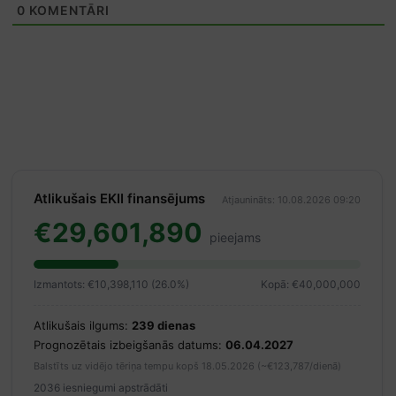
0
KOMENTĀRI
Atlikušais EKII finansējums
Atjaunināts: 10.08.2026 09:20
€29,601,890
pieejams
Izmantots: €10,398,110 (26.0%)
Kopā: €40,000,000
Atlikušais ilgums:
239 dienas
Prognozētais izbeigšanās datums:
06.04.2027
Balstīts uz vidējo tēriņa tempu kopš 18.05.2026 (~€123,787/dienā)
2036 iesniegumi apstrādāti