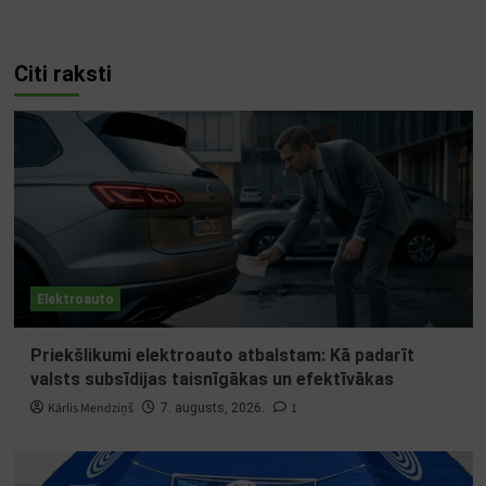
Citi raksti
Elektroauto
Priekšlikumi elektroauto atbalstam: Kā padarīt
valsts subsīdijas taisnīgākas un efektīvākas
Kārlis Mendziņš
1
7. augusts, 2026.