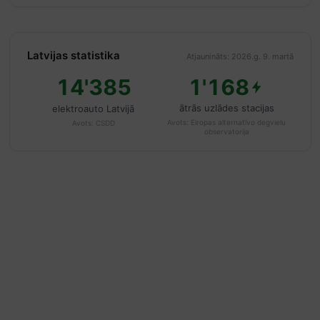
Latvijas statistika
Atjaunināts: 2026.g. 9. martā
14'385
1'168
ātrās uzlādes stacijas
elektroauto Latvijā
Avots:
Eiropas alternatīvo degvielu
Avots:
CSDD
observatorija