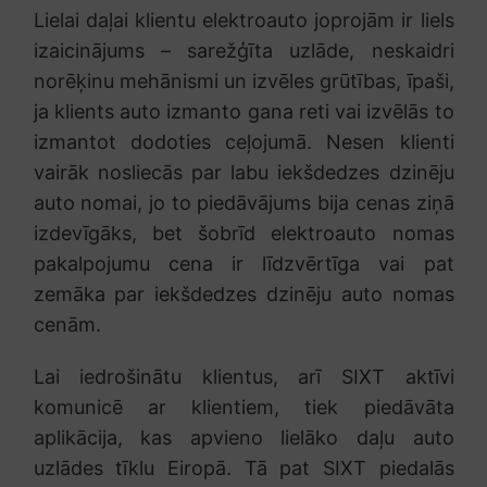
Lielai daļai klientu elektroauto joprojām ir liels
izaicinājums – sarežģīta uzlāde, neskaidri
norēķinu mehānismi un izvēles grūtības, īpaši,
ja klients auto izmanto gana reti vai izvēlās to
izmantot dodoties ceļojumā. Nesen klienti
vairāk nosliecās par labu iekšdedzes dzinēju
auto nomai, jo to piedāvājums bija cenas ziņā
izdevīgāks, bet šobrīd elektroauto nomas
pakalpojumu cena ir līdzvērtīga vai pat
zemāka par iekšdedzes dzinēju auto nomas
cenām.
Lai iedrošinātu klientus, arī SIXT aktīvi
komunicē ar klientiem, tiek piedāvāta
aplikācija, kas apvieno lielāko daļu auto
uzlādes tīklu Eiropā. Tā pat SIXT piedalās