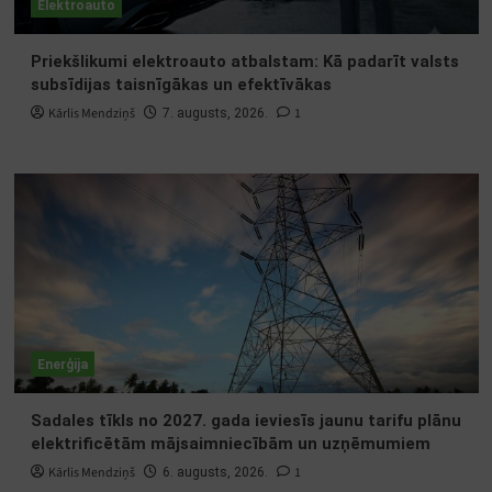
Elektroauto
Priekšlikumi elektroauto atbalstam: Kā padarīt valsts
subsīdijas taisnīgākas un efektīvākas
Kārlis Mendziņš
1
7. augusts, 2026.
Enerģija
Sadales tīkls no 2027. gada ieviesīs jaunu tarifu plānu
elektrificētām mājsaimniecībām un uzņēmumiem
Kārlis Mendziņš
1
6. augusts, 2026.