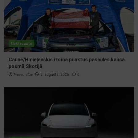
Elektroauto
Caune/Hmieļevskis izcīna punktus pasaules kausa
posmā Skotijā
Preses relīze
0
5. augusts, 2026.