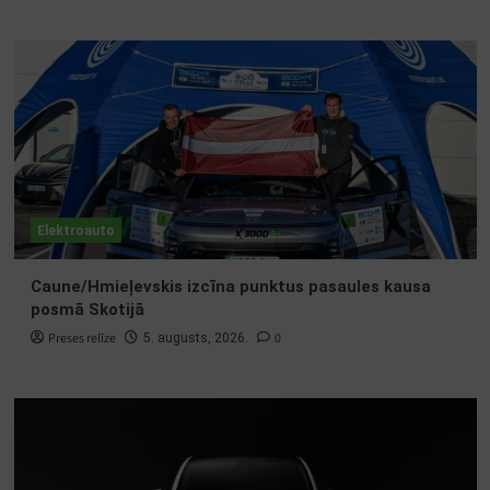
Elektroauto
Caune/Hmieļevskis izcīna punktus pasaules kausa
posmā Skotijā
Preses relīze
0
5. augusts, 2026.