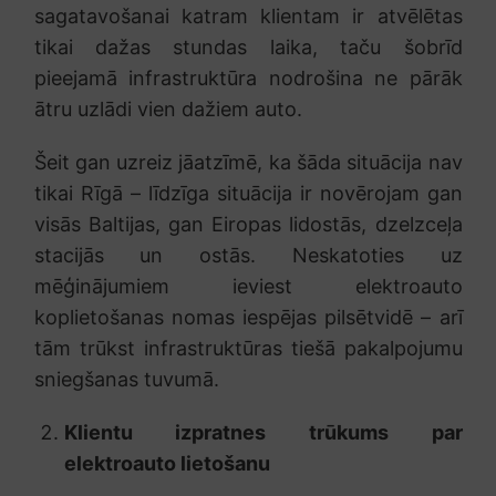
sagatavošanai katram klientam ir atvēlētas
tikai dažas stundas laika, taču šobrīd
pieejamā infrastruktūra nodrošina ne pārāk
ātru uzlādi vien dažiem auto.
Šeit gan uzreiz jāatzīmē, ka šāda situācija nav
tikai Rīgā – līdzīga situācija ir novērojam gan
visās Baltijas, gan Eiropas lidostās, dzelzceļa
stacijās un ostās. Neskatoties uz
mēģinājumiem ieviest elektroauto
koplietošanas nomas iespējas pilsētvidē – arī
tām trūkst infrastruktūras tiešā pakalpojumu
sniegšanas tuvumā.
Klientu izpratnes trūkums par
elektroauto lietošanu