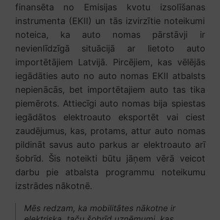
finansēta no Emisijas kvotu izsolīšanas
instrumenta (EKII) un tās izvirzītie noteikumi
noteica, ka auto nomas pārstāvji ir
nevienlīdzīgā situācijā ar lietoto auto
importētājiem Latvijā. Pircējiem, kas vēlējās
iegādāties auto no auto nomas EKII atbalsts
nepienācās, bet importētajiem auto tas tika
piemērots. Attiecīgi auto nomas bija spiestas
iegādātos elektroauto eksportēt vai ciest
zaudējumus, kas, protams, attur auto nomas
pildināt savus auto parkus ar elektroauto arī
šobrīd. Šis noteikti būtu jāņem vērā veicot
darbu pie atbalsta programmu noteikumu
izstrādes nākotnē.
Mēs redzam, ka mobilitātes nākotne ir
elektriska, taču šobrīd uzņēmumi, kas