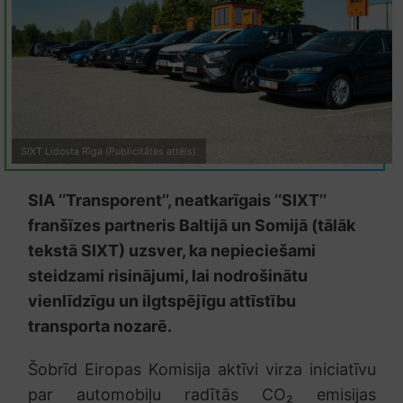
SIXT Lidosta Rīga (Publicitātes attēls)
SIA ‘‘Transporent’’, neatkarīgais ‘‘SIXT’’
franšīzes partneris Baltijā un Somijā (tālāk
tekstā SIXT) uzsver, ka nepieciešami
steidzami risinājumi, lai nodrošinātu
vienlīdzīgu un ilgtspējīgu attīstību
transporta nozarē.
Šobrīd Eiropas Komisija aktīvi virza iniciatīvu
par automobiļu radītās CO₂ emisijas