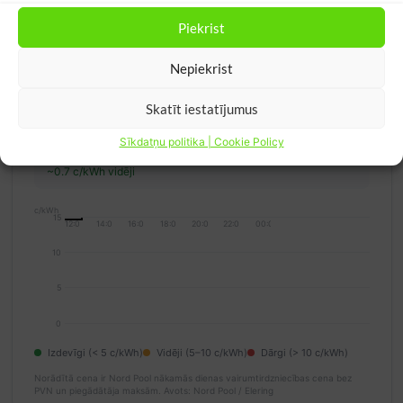
Piekrist
Lētākās stundas uzlādei
Atjaunināts: 10.08. 12:31
Nepiekrist
0.7 c/kWh
Tagad ir izdevīgi lādēties
Skatīt iestatījumus
Lētākais 3h periods:
Sīkdatņu politika | Cookie Policy
12:30–15:30 (pirmd., 10.08.)
~0.7 c/kWh vidēji
c/kWh
15
12:00
14:00
16:00
18:00
20:00
22:00
00:00
10
5
0
Izdevīgi (< 5 c/kWh)
Vidēji (5–10 c/kWh)
Dārgi (> 10 c/kWh)
Norādītā cena ir Nord Pool nākamās dienas vairumtirdzniecības cena bez
PVN un piegādātāja maksām.
Avots: Nord Pool / Elering