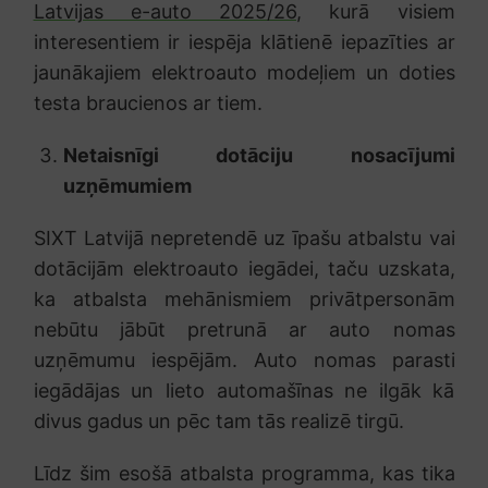
Latvijas e-auto 2025/26
, kurā visiem
interesentiem ir iespēja klātienē iepazīties ar
jaunākajiem elektroauto modeļiem un doties
testa braucienos ar tiem.
Netaisnīgi dotāciju nosacījumi
uzņēmumiem
SIXT Latvijā nepretendē uz īpašu atbalstu vai
dotācijām elektroauto iegādei, taču uzskata,
ka atbalsta mehānismiem privātpersonām
nebūtu jābūt pretrunā ar auto nomas
uzņēmumu iespējām. Auto nomas parasti
iegādājas un lieto automašīnas ne ilgāk kā
divus gadus un pēc tam tās realizē tirgū.
Līdz šim esošā atbalsta programma, kas tika