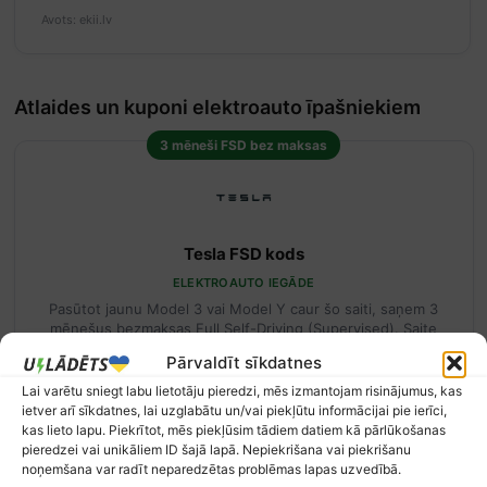
Avots: ekii.lv
Atlaides un kuponi elektroauto īpašniekiem
3 mēneši FSD bez maksas
Tesla FSD kods
ELEKTROAUTO IEGĀDE
Pasūtot jaunu Model 3 vai Model Y caur šo saiti, saņem 3
mēnešus bezmaksas Full Self-Driving (Supervised). Saite
jāizmanto pirms konfigurācijas sākšanas — nevar pievienot
Pārvaldīt sīkdatnes
pēc pasūtījuma.
Lai varētu sniegt labu lietotāju pieredzi, mēs izmantojam risinājumus, kas
ietver arī sīkdatnes, lai uzglabātu un/vai piekļūtu informācijai pie ierīci,
Skatīt piedāvājumu
kas lieto lapu. Piekrītot, mēs piekļūsim tādiem datiem kā pārlūkošanas
pieredzei vai unikāliem ID šajā lapā. Nepiekrišana vai piekrišanu
Pārbaudīts: 04.08.2026
noņemšana var radīt neparedzētas problēmas lapas uzvedībā.