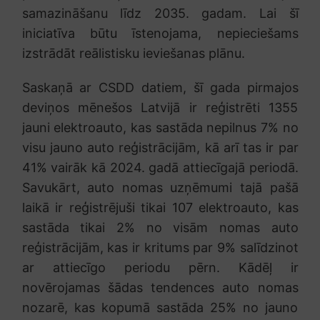
samazināšanu līdz 2035. gadam. Lai šī
iniciatīva būtu īstenojama, nepieciešams
izstrādāt reālistisku ieviešanas plānu.
Saskaņā ar CSDD datiem, šī gada pirmajos
deviņos mēnešos Latvijā ir reģistrēti 1355
jauni elektroauto, kas sastāda nepilnus 7% no
visu jauno auto reģistrācijām, kā arī tas ir par
41% vairāk kā 2024. gadā attiecīgajā periodā.
Savukārt, auto nomas uzņēmumi tajā pašā
laikā ir reģistrējuši tikai 107 elektroauto, kas
sastāda tikai 2% no visām nomas auto
reģistrācijām, kas ir kritums par 9% salīdzinot
ar attiecīgo periodu pērn. Kādēļ ir
novērojamas šādas tendences auto nomas
nozarē, kas kopumā sastāda 25% no jauno