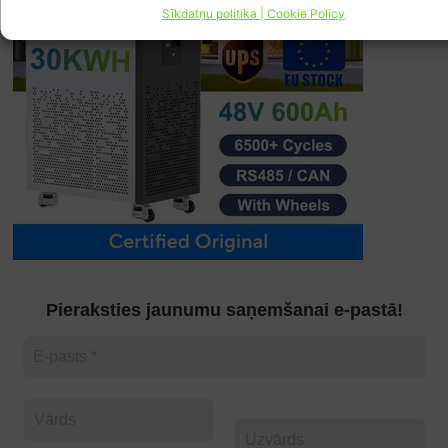
Sīkdatņu politika | Cookie Policy
Pieraksties jaunumu saņemšanai e-pastā!