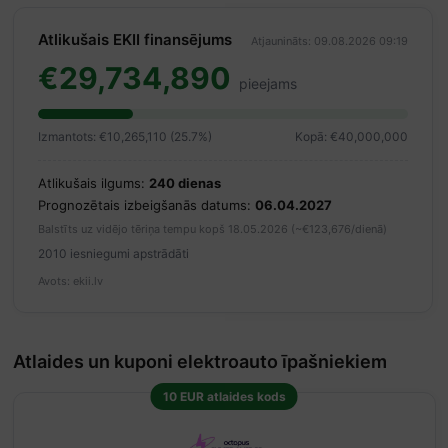
Atlikušais EKII finansējums
Atjaunināts: 09.08.2026 09:19
€29,734,890
pieejams
Izmantots: €10,265,110 (25.7%)
Kopā: €40,000,000
Atlikušais ilgums:
240 dienas
Prognozētais izbeigšanās datums:
06.04.2027
Balstīts uz vidējo tēriņa tempu kopš 18.05.2026 (~€123,676/dienā)
2010 iesniegumi apstrādāti
Avots: ekii.lv
Atlaides un kuponi elektroauto īpašniekiem
10 EUR atlaides kods