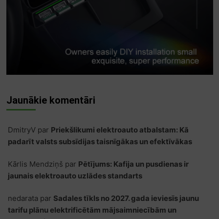
Jaunākie komentāri
DmitryV
par
Priekšlikumi elektroauto atbalstam: Kā
padarīt valsts subsīdijas taisnīgākas un efektīvākas
Kārlis Mendziņš
par
Pētījums: Kafija un pusdienas ir
jaunais elektroauto uzlādes standarts
nedarata
par
Sadales tīkls no 2027. gada ieviesīs jaunu
tarifu plānu elektrificētām mājsaimniecībām un