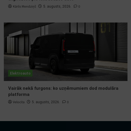
Kārlis Mendziņš
0
5. augusts, 2026.
Elektroauto
Vairāk nekā furgons: ko uzņēmumiem dod modulāra
platforma
Velocita
0
5. augusts, 2026.