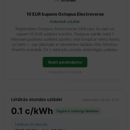
10 EUR kupons Octopus Electroverse
PUBLISKĀ UZLĀDE
Reģistrējies Octopus Electroverse tīklā caur šo saiti un
saņem 10 EUR uzlādes kredītu. Piekļuve vairāk nekā 1
miljonam publisko uzlādes punktu visā Eiropā ar vienu kontu
un karti — nav jāžonglē ar desmitiem dažādu tīklu lietotņu.
Kredīts ieskaitās 24 h laikā pēc pirmās veiksmīgās uzlādes.
Skatīt piedāvājumu
Pārbaudīts: 04.08.2026
Lētākās stundas uzlādei
Atjaunināts: 09.08. 12:31
0.1 c/kWh
Tagad ir izdevīgi lādēties
Lētākais 3h periods: