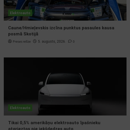
Elektroauto
Caune/Hmieļevskis izcīna punktus pasaules kausa
posmā Skotijā
Preses relīze
0
5. augusts, 2026.
Elektroauto
Tikai 0,5% amerikāņu elektroauto īpašnieku
atgrieztos pie iekšdedzes auto