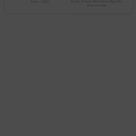
Avots:
Eiropas alternatīvo degvielu
Avots:
CSDD
observatorija