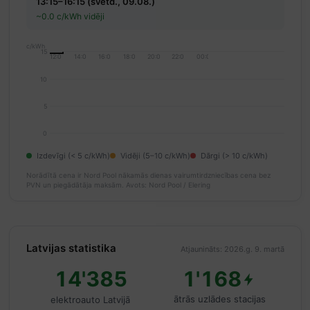
13:15–16:15 (svētd., 09.08.)
~0.0 c/kWh vidēji
c/kWh
15
12:00
14:00
16:00
18:00
20:00
22:00
00:00
10
5
0
Izdevīgi (< 5 c/kWh)
Vidēji (5–10 c/kWh)
Dārgi (> 10 c/kWh)
Norādītā cena ir Nord Pool nākamās dienas vairumtirdzniecības cena bez
PVN un piegādātāja maksām.
Avots: Nord Pool / Elering
Latvijas statistika
Atjaunināts: 2026.g. 9. martā
14'385
1'168
ātrās uzlādes stacijas
elektroauto Latvijā