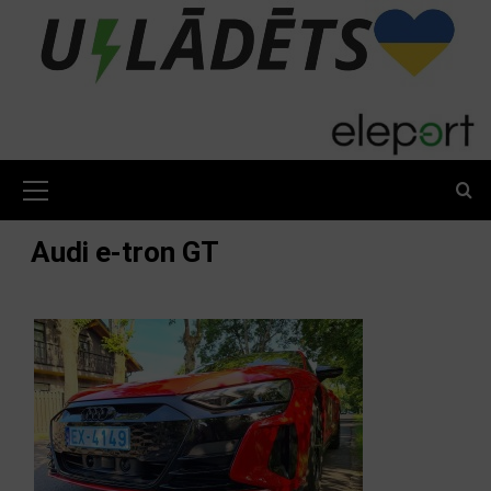
Skip
to
content
Primary
Menu
Audi e-tron GT