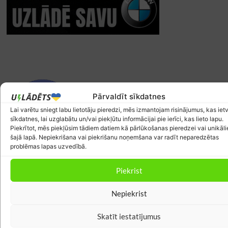
Pārvaldīt sīkdatnes
Lai varētu sniegt labu lietotāju pieredzi, mēs izmantojam risinājumus, kas ietv
sīkdatnes, lai uzglabātu un/vai piekļūtu informācijai pie ierīci, kas lieto lapu.
Piekrītot, mēs piekļūsim tādiem datiem kā pārlūkošanas pieredzei vai unikāl
šajā lapā. Nepiekrišana vai piekrišanu noņemšana var radīt neparedzētas
problēmas lapas uzvedībā.
Piekrist
Nepiekrist
Skatīt iestatījumus