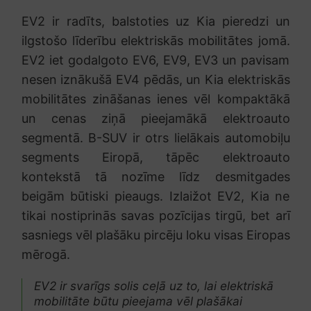
EV2 ir radīts, balstoties uz Kia pieredzi un
ilgstošo līderību elektriskās mobilitātes jomā.
EV2 iet godalgoto EV6, EV9, EV3 un pavisam
nesen iznākušā EV4 pēdās, un Kia elektriskās
mobilitātes zināšanas ienes vēl kompaktākā
un cenas ziņā pieejamākā elektroauto
segmentā. B-SUV ir otrs lielākais automobiļu
segments Eiropā, tāpēc elektroauto
kontekstā tā nozīme līdz desmitgades
beigām būtiski pieaugs. Izlaižot EV2, Kia ne
tikai nostiprinās savas pozīcijas tirgū, bet arī
sasniegs vēl plašāku pircēju loku visas Eiropas
mērogā.
EV2 ir svarīgs solis ceļā uz to, lai elektriskā
mobilitāte būtu pieejama vēl plašākai