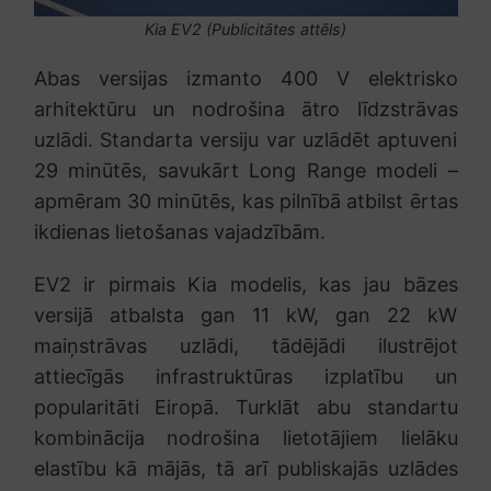
Kia EV2 (Publicitātes attēls)
Abas versijas izmanto 400 V elektrisko
arhitektūru un nodrošina ātro līdzstrāvas
uzlādi. Standarta versiju var uzlādēt aptuveni
29 minūtēs, savukārt Long Range modeli –
apmēram 30 minūtēs, kas pilnībā atbilst ērtas
ikdienas lietošanas vajadzībām.
EV2 ir pirmais Kia modelis, kas jau bāzes
versijā atbalsta gan 11 kW, gan 22 kW
maiņstrāvas uzlādi, tādējādi ilustrējot
attiecīgās infrastruktūras izplatību un
popularitāti Eiropā. Turklāt abu standartu
kombinācija nodrošina lietotājiem lielāku
elastību kā mājās, tā arī publiskajās uzlādes