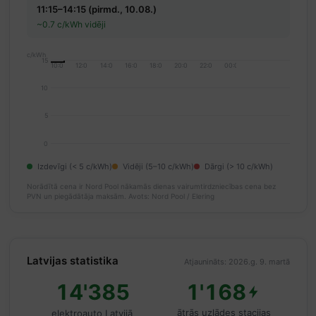
11:15–14:15 (pirmd., 10.08.)
~0.7 c/kWh vidēji
c/kWh
15
10:00
12:00
14:00
16:00
18:00
20:00
22:00
00:00
10
5
0
Izdevīgi (< 5 c/kWh)
Vidēji (5–10 c/kWh)
Dārgi (> 10 c/kWh)
Norādītā cena ir Nord Pool nākamās dienas vairumtirdzniecības cena bez
PVN un piegādātāja maksām.
Avots: Nord Pool / Elering
Latvijas statistika
Atjaunināts: 2026.g. 9. martā
14'385
1'168
ātrās uzlādes stacijas
elektroauto Latvijā