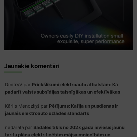
Jaunākie komentāri
DmitryV
par
Priekšlikumi elektroauto atbalstam: Kā
padarīt valsts subsīdijas taisnīgākas un efektīvākas
Kārlis Mendziņš
par
Pētījums: Kafija un pusdienas ir
jaunais elektroauto uzlādes standarts
nedarata
par
Sadales tīkls no 2027. gada ieviesīs jaunu
tarifu plānu elektrificētām mājsaimniecībām un