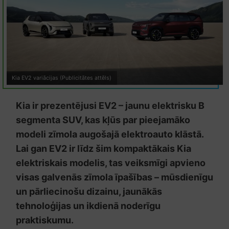
Kia EV2 variācijas (Publicitātes attēls)
Kia ir prezentējusi EV2 – jaunu elektrisku B
segmenta SUV, kas kļūs par pieejamāko
modeli zīmola augošajā elektroauto klāstā.
Lai gan EV2 ir līdz šim kompaktākais Kia
elektriskais modelis, tas veiksmīgi apvieno
visas galvenās zīmola īpašības – mūsdienīgu
un pārliecinošu dizainu, jaunākās
tehnoloģijas un ikdienā noderīgu
praktiskumu.