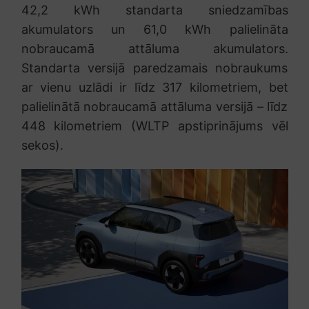
42,2 kWh standarta sniedzamības
akumulators un 61,0 kWh palielināta
nobraucamā attāluma akumulators.
Standarta versijā paredzamais nobraukums
ar vienu uzlādi ir līdz 317 kilometriem, bet
palielinātā nobraucamā attāluma versijā – līdz
448 kilometriem (WLTP apstiprinājums vēl
sekos).