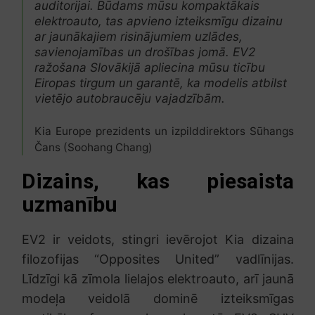
auditorijai. Būdams mūsu kompaktākais
elektroauto, tas apvieno izteiksmīgu dizainu
ar jaunākajiem risinājumiem uzlādes,
savienojamības un drošības jomā. EV2
ražošana Slovākijā apliecina mūsu ticību
Eiropas tirgum un garantē, ka modelis atbilst
vietējo autobraucēju vajadzībām.
Kia Europe prezidents un izpilddirektors Sūhangs
Čans (Soohang Chang)
Dizains, kas piesaista
uzmanību
EV2 ir veidots, stingri ievērojot Kia dizaina
filozofijas “Opposites United” vadlīnijas.
Līdzīgi kā zīmola lielajos elektroauto, arī jaunā
modeļa veidolā dominē izteiksmīgas