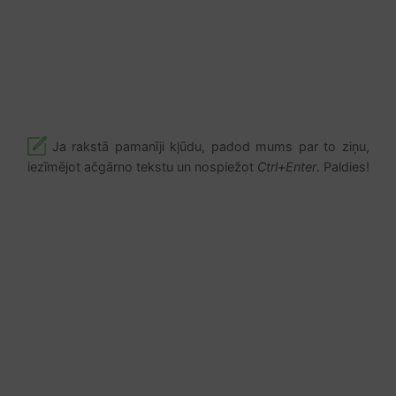
Ja rakstā pamanīji kļūdu, padod mums par to ziņu,
iezīmējot ačgārno tekstu un nospiežot
Ctrl+Enter
. Paldies!