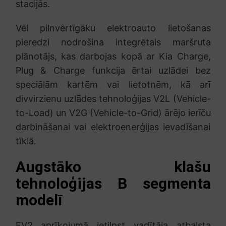
stacijās.
Vēl pilnvērtīgāku elektroauto lietošanas
pieredzi nodrošina integrētais maršruta
plānotājs, kas darbojas kopā ar Kia Charge,
Plug & Charge funkcija ērtai uzlādei bez
speciālām kartēm vai lietotnēm, kā arī
divvirzienu uzlādes tehnoloģijas V2L (Vehicle-
to-Load) un V2G (Vehicle-to-Grid) ārējo ierīču
darbināšanai vai elektroenerģijas ievadīšanai
tīklā.
Augstāko klašu
tehnoloģijas B segmenta
modelī
EV2 aprīkojumā ietilpst vadītāja atbalsta