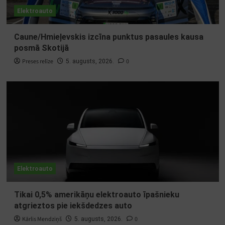
Elektroauto
Caune/Hmieļevskis izcīna punktus pasaules kausa
posmā Skotijā
Preses relīze
0
5. augusts, 2026.
Elektroauto
Tikai 0,5% amerikāņu elektroauto īpašnieku
atgrieztos pie iekšdedzes auto
Kārlis Mendziņš
0
5. augusts, 2026.