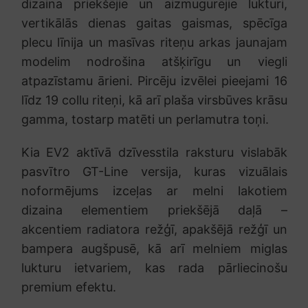
dizaina priekšējie un aizmugurējie lukturi,
vertikālās dienas gaitas gaismas, spēcīga
plecu līnija un masīvas riteņu arkas jaunajam
modelim nodrošina atšķirīgu un viegli
atpazīstamu ārieni. Pircēju izvēlei pieejami 16
līdz 19 collu riteņi, kā arī plaša virsbūves krāsu
gamma, tostarp matēti un perlamutra toņi.
Kia EV2 aktīvā dzīvesstila raksturu vislabāk
pasvītro GT-Line versija, kuras vizuālais
noformējums izceļas ar melni lakotiem
dizaina elementiem priekšējā daļā –
akcentiem radiatora režģī, apakšējā režģī un
bampera augšpusē, kā arī melniem miglas
lukturu ietvariem, kas rada pārliecinošu
premium efektu.