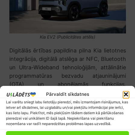
Kia EV2 (Publicitātes attēls)
Digitālās ērtības papildina pilna Kia lietotnes
integrācija, digitālā atslēga ar NFC, Bluetooth
un Ultra-Wideband tehnoloģijām, attālinātie
programmatūras bezvadu atjauninājumi
(OTA) un abonējamās funkcijas.
Papildaprīkojumā pieejama arī
Pārvaldīt sīkdatnes
Harman/Kardon audio sistēma ar astoņiem
Lai varētu sniegt labu lietotāju pieredzi, mēs izmantojam risinājumus, kas
ietver arī sīkdatnes, lai uzglabātu un/vai piekļūtu informācijai pie ierīci,
skaļruņiem.
kas lieto lapu. Piekrītot, mēs piekļūsim tādiem datiem kā pārlūkošanas
pieredzei vai unikāliem ID šajā lapā. Nepiekrišana vai piekrišanu
Atbildīga izvēle elektriskai
noņemšana var radīt neparedzētas problēmas lapas uzvedībā.
mobilitātei