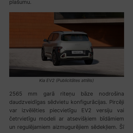
plašumu.
Kia EV2 (Publicitātes attēls)
2565 mm garā riteņu bāze nodrošina
daudzveidīgas sēdvietu konfigurācijas. Pircēji
var izvēlēties piecvietīgu EV2 versiju vai
četrvietīgu modeli ar atsevišķiem bīdāmiem
un regulējamiem aizmugurējiem sēdekļiem. Šī