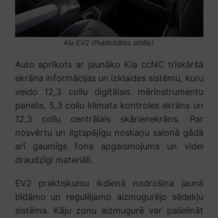
Kia EV2 (Publicitātes attēls)
Auto aprīkots ar jaunāko Kia ccNC trīskāršā
ekrāna informācijas un izklaides sistēmu, kuru
veido 12,3 collu digitālais mērinstrumentu
panelis, 5,3 collu klimata kontroles ekrāns un
12,3 collu centrālais skārienekrāns. Par
nosvērtu un ilgtspējīgu noskaņu salonā gādā
arī gaumīgs fona apgaismojums un videi
draudzīgi materiāli.
EV2 praktiskumu ikdienā nodrošina jaunā
bīdāmo un regulējamo aizmugurējo sēdekļu
sistēma. Kāju zonu aizmugurē var palielināt