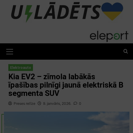
Skip
to
content
Primary
Menu
Elektroauto
Kia EV2 – zīmola labākās
īpašības pilnīgi jaunā elektriskā B
segmenta SUV
Preses relīze
9. janvāris, 2026.
0