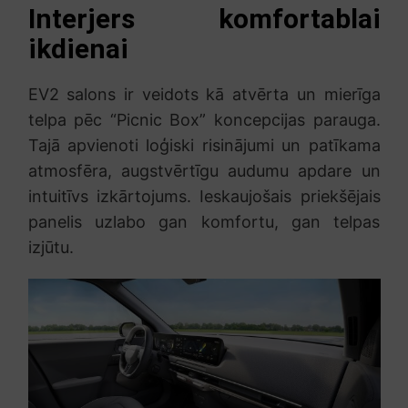
Interjers komfortablai
ikdienai
EV2 salons ir veidots kā atvērta un mierīga
telpa pēc “Picnic Box” koncepcijas parauga.
Tajā apvienoti loģiski risinājumi un patīkama
atmosfēra, augstvērtīgu audumu apdare un
intuitīvs izkārtojums. Ieskaujošais priekšējais
panelis uzlabo gan komfortu, gan telpas
izjūtu.