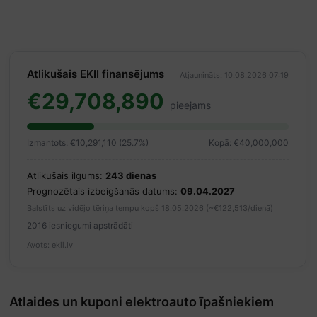
Atlikušais EKII finansējums
Atjaunināts: 10.08.2026 07:19
€29,708,890
pieejams
Izmantots: €10,291,110 (25.7%)
Kopā: €40,000,000
Atlikušais ilgums:
243 dienas
Prognozētais izbeigšanās datums:
09.04.2027
Balstīts uz vidējo tēriņa tempu kopš 18.05.2026 (~€122,513/dienā)
2016 iesniegumi apstrādāti
Avots: ekii.lv
Atlaides un kuponi elektroauto īpašniekiem