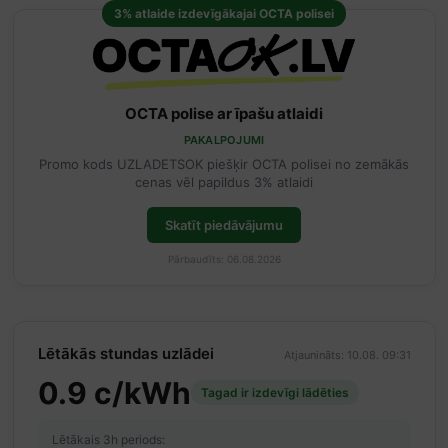
3% atlaide izdevīgākajai OCTA polisei
OCTA polise ar īpašu atlaidi
PAKALPOJUMI
Promo kods UZLADETSOK piešķir OCTA polisei no zemākās
cenas vēl papildus 3% atlaidi
Skatīt piedāvājumu
Pārbaudīts: 06.08.2026
Lētākās stundas uzlādei
Atjaunināts: 10.08. 09:31
0.9 c/kWh
Tagad ir izdevīgi lādēties
Lētākais 3h periods: