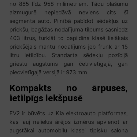
no 885 līdz 958 milimetriem. Tādu plašumu
aizmugurē nepiedāvā neviens cits šī
segmenta auto. Pilnībā pabīdot sēdekļus uz
priekšu, bagāžas nodalījuma tilpums sasniedz
403 litrus, turklāt to papildina klasē lielākais
priekšējais mantu nodalījums jeb frunk ar 15
litru ietilpību. Standarta sēdekļu pozīcijā
griestu augstums gan četrvietīgajā, gan
piecvietīgajā versijā ir 973 mm.
Kompakts no ārpuses,
ietilpīgs iekšpusē
EV2 ir būvēts uz Kia elektroauto platformas,
kas ļauj nelielus ārējos izmērus apvienot ar
augstākai automobiļu klasei tipisku salona