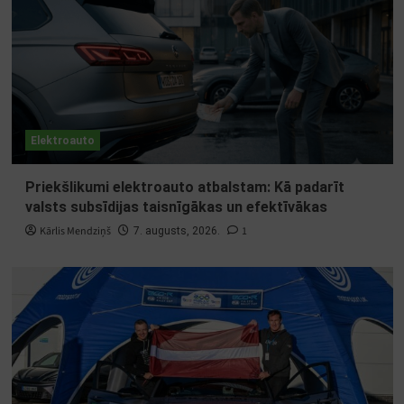
Elektroauto
Priekšlikumi elektroauto atbalstam: Kā padarīt
valsts subsīdijas taisnīgākas un efektīvākas
Kārlis Mendziņš
1
7. augusts, 2026.