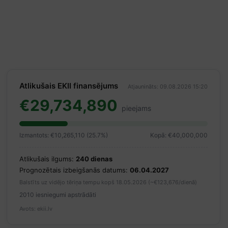
Atlikušais EKII finansējums
Atjaunināts: 09.08.2026 15:20
€29,734,890
pieejams
Izmantots: €10,265,110 (25.7%)
Kopā: €40,000,000
Atlikušais ilgums:
240 dienas
Prognozētais izbeigšanās datums:
06.04.2027
Balstīts uz vidējo tēriņa tempu kopš 18.05.2026 (~€123,676/dienā)
2010 iesniegumi apstrādāti
Avots: ekii.lv