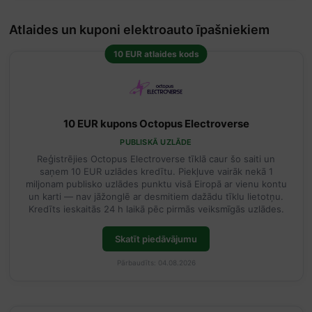
Atlaides un kuponi elektroauto īpašniekiem
10 EUR atlaides kods
10 EUR kupons Octopus Electroverse
PUBLISKĀ UZLĀDE
Reģistrējies Octopus Electroverse tīklā caur šo saiti un
saņem 10 EUR uzlādes kredītu. Piekļuve vairāk nekā 1
miljonam publisko uzlādes punktu visā Eiropā ar vienu kontu
un karti — nav jāžonglē ar desmitiem dažādu tīklu lietotņu.
Kredīts ieskaitās 24 h laikā pēc pirmās veiksmīgās uzlādes.
Skatīt piedāvājumu
Pārbaudīts: 04.08.2026