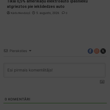
Tikai 0,5% amerikāņu elektroauto īpašnieku
atgrieztos pie iekšdedzes auto
Kārlis Mendziņš
0
5. augusts, 2026.
Pieraksties
0
KOMENTĀRI