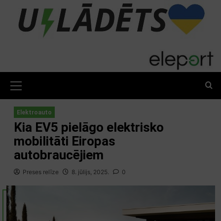
Skip
to
content
Primary
Menu
Elektroauto
Kia EV5 pielāgo elektrisko
mobilitāti Eiropas
autobraucējiem
Preses relīze
8. jūlijs, 2025.
0