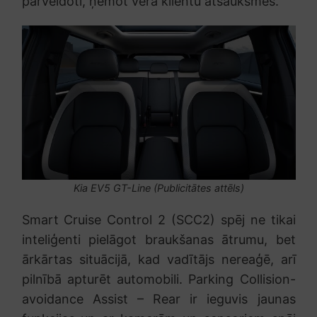
pārveidoti, ņemot vērā klientu atsauksmes.
Kia EV5 GT-Line (Publicitātes attēls)
Smart Cruise Control 2 (SCC2) spēj ne tikai
inteliģenti pielāgot braukšanas ātrumu, bet
ārkārtas situācijā, kad vadītājs nereaģē, arī
pilnībā apturēt automobili. Parking Collision-
avoidance Assist – Rear ir ieguvis jaunas