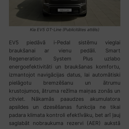
Kia EV5 GT-Line (Publicitātes attēls)
EV5 piedāvā i-Pedal sistēmu vieglai
braukšanai ar vienu pedāli. Smart
Regeneration System Plus uzlabo
energoefektivitāti un braukšanas komfortu,
izmantojot navigācijas datus, lai automātiski
pielāgotu bremzēšanu un ātrumu
krustojumos, ātruma režīma maiņas zonās un
citviet. Nākamās paaudzes akumulatora
apsildes un dzesēšanas funkcija ne tikai
padara klimata kontroli efektīvāku, bet arī ļauj
saglabāt nobraukuma rezervi (AER) aukstā