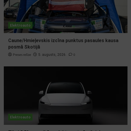
Elektroauto
Caune/Hmieļevskis izcīna punktus pasaules kausa
posmā Skotijā
Preses relīze
0
5. augusts, 2026.
Elektroauto