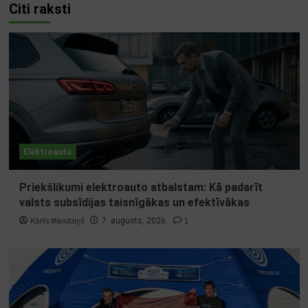
Citi raksti
Elektroauto
Priekšlikumi elektroauto atbalstam: Kā padarīt
valsts subsīdijas taisnīgākas un efektīvākas
Kārlis Mendziņš
1
7. augusts, 2026.