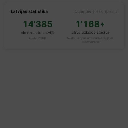
Latvijas statistika
Atjaunināts: 2026.g. 9. martā
14'385
1'168
ātrās uzlādes stacijas
elektroauto Latvijā
Avots:
Eiropas alternatīvo degvielu
Avots:
CSDD
observatorija