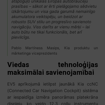
atspoguļo unikālās Eiropas autobraucēju
prasības – sākot ar ērti pielāgojamo sēdvietu
izkārtojumu un visa gada garumā nemainīgo
akumulatora veiktspēju, un beidzot ar
robusto SUV stilu un progresīvo savienoto
navigāciju. Viss darīts ar vienu mērķi – lai
auto būtu ne tikai funkcionāls, bet arī
pievilcīgs.
Pablo Martíness Masips, Kia produktu un
mārketinga viceprezidents
Viedas tehnoloģijas
maksimālai savienojamībai
EV5 aprīkojumā ietilpst jaunākā Kia ccNC
(Connected Car Navigation Cockpit) sistēma
ar iespaidīga izmēra panorāmas platekrāna
displeju, ko veido 12,3 collu instrumentu