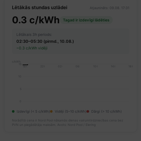
Lētākās stundas uzlādei
Atjaunināts: 09.08. 17:31
0.3 c/kWh
Tagad ir izdevīgi lādēties
Lētākais 3h periods:
02:30–05:30 (pirmd., 10.08.)
~0.3 c/kWh vidēji
c/kWh
15
18:00
22:00
02:00
06:00
10:00
14:00
18:00
10
5
0
Izdevīgi (< 5 c/kWh)
Vidēji (5–10 c/kWh)
Dārgi (> 10 c/kWh)
Norādītā cena ir Nord Pool nākamās dienas vairumtirdzniecības cena bez
PVN un piegādātāja maksām.
Avots: Nord Pool / Elering