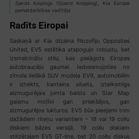
Sjerds Knipings (Sjoerd Knipping), Kia Europe
pamatdarbības vadītājs
Radīts Eiropai
Saskaņā ar Kia dizaina filozofiju Opposites
United, EV5 estētika atspoguļo robustu, bet
izsmalcinātu stilu, kas pielāgots Eiropas
autobraucēju gaumei. Iedvesmojoties no
zīmola lielākā SUV modeļa EV9, automobilim
ir izteikts, kantains siluets, izteiksmīgs
aizmugurējais jumta balsts un Star Map
gaismu motīvi gan priekšējos, gan
aizmugurējos lukturos. EV5 būs pieejami trim
dažādiem riteņu variantiem – 18 vai 19 collu
diskiem bāzes versijā, 19 collu diskiem
stilizētajam EV5 GT-line, bet 20 collu diskus