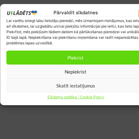
Pārvaldīt sīkdatnes
Lai varētu sniegt labu lietotāju pieredzi, mēs izmantojam risinājumus, kas iet
arī sīkdatnes, lai uzglabātu un/vai piekļūtu informācijai pie ierīci, kas lieto lap
Piekrītot, mēs piekļūsim tādiem datiem kā pārlūkošanas pieredzei vai unikāl
ID šajā lapā. Nepiekrišana vai piekrišanu noņemšana var radīt neparedzētas
problēmas lapas uzvedībā.
Piekrist
Nepiekrist
5
Skatīt iestatījumus
Raksta novērtējums
Sīkdatņu politika | Cookie Policy