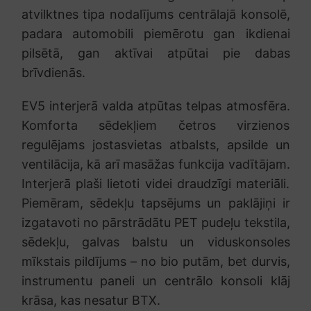
atvilktnes tipa nodalījums centrālajā konsolē,
padara automobili piemērotu gan ikdienai
pilsētā, gan aktīvai atpūtai pie dabas
brīvdienās.
EV5 interjerā valda atpūtas telpas atmosfēra.
Komforta sēdekļiem četros virzienos
regulējams jostasvietas atbalsts, apsilde un
ventilācija, kā arī masāžas funkcija vadītājam.
Interjerā plaši lietoti videi draudzīgi materiāli.
Piemēram, sēdekļu tapsējums un paklājiņi ir
izgatavoti no pārstrādātu PET pudeļu tekstila,
sēdekļu, galvas balstu un viduskonsoles
mīkstais pildījums – no bio putām, bet durvis,
instrumentu paneli un centrālo konsoli klāj
krāsa, kas nesatur BTX.