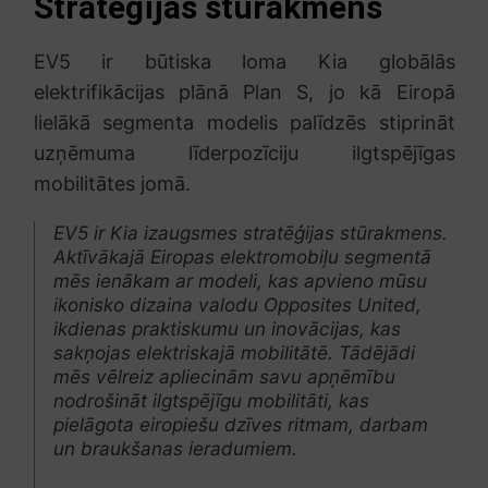
Stratēģijas stūrakmens
EV5 ir būtiska loma Kia globālās
elektrifikācijas plānā Plan S, jo kā Eiropā
lielākā segmenta modelis palīdzēs stiprināt
uzņēmuma līderpozīciju ilgtspējīgas
mobilitātes jomā.
EV5 ir Kia izaugsmes stratēģijas stūrakmens.
Aktīvākajā Eiropas elektromobiļu segmentā
mēs ienākam ar modeli, kas apvieno mūsu
ikonisko dizaina valodu Opposites United,
ikdienas praktiskumu un inovācijas, kas
sakņojas elektriskajā mobilitātē. Tādējādi
mēs vēlreiz apliecinām savu apņēmību
nodrošināt ilgtspējīgu mobilitāti, kas
pielāgota eiropiešu dzīves ritmam, darbam
un braukšanas ieradumiem.