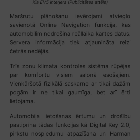
Kia EV5 interjers (Publicitātes attēls)
Maršrutu plānošanu ievērojami atvieglo
savienotā Online Navigation funkcija, kas
automobilim nodrošina reāllaika kartes datus.
Servera informācija tiek atjaunināta reizi
četrās nedēļās.
Trīs zonu klimata kontroles sistēma rūpējas
par komfortu visiem salonā esošajiem.
Vienkāršotā fizikālā saskarne ar tikai dažām
pogām ir ne tikai gaumīga, bet arī ērti
lietojama.
Automobiļa lietošanas ērtumu un drošību
pastiprina tādas funkcijas kā Digital Key 2.0,
pirkstu nospiedumu atpazīšana un Harman