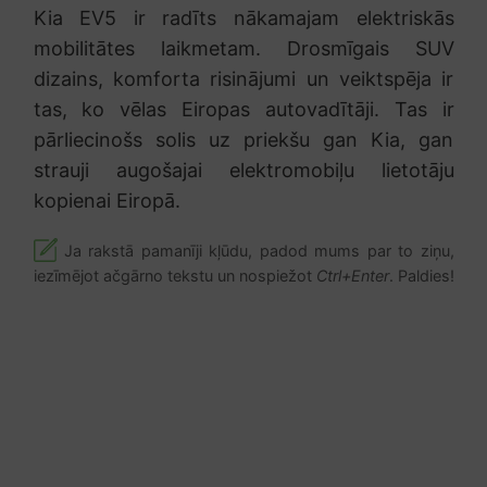
Kia EV5 ir radīts nākamajam elektriskās
mobilitātes laikmetam. Drosmīgais SUV
dizains, komforta risinājumi un veiktspēja ir
tas, ko vēlas Eiropas autovadītāji. Tas ir
pārliecinošs solis uz priekšu gan Kia, gan
strauji augošajai elektromobiļu lietotāju
kopienai Eiropā.
Ja rakstā pamanīji kļūdu, padod mums par to ziņu,
iezīmējot ačgārno tekstu un nospiežot
Ctrl+Enter
. Paldies!