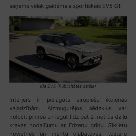
saņems vēlāk gaidāmais sportiskais EV5 GT.
Kia EV5 (Publicitātes attēls)
Interjers ir pielāgots eiropiešu ikdienas
vajadzībām. Aizmugurējos sēdekļus var
nolocīt pilnībā un iegūt līdz pat 2 metrus dziļu
kravas nodalījumu ar līdzenu grīdu. Sīklietu
novietnes un mantu glabātuves, tostarp