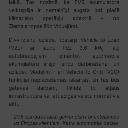
laikā. Tas nozīmē, ka EV5 akumulatora
veiktspēja ir nemainīgi augsta ļoti plašā
klimatisko apstākļu spektrā – no
Ziemeļeiropas līdz Vidusjūrai.
Divvirzienu uzlāde, tostarp Vehicle-to-Load
(V2L) ar jaudu līdz 3,6 kW, ļauj
autobraucējiem izmantot automobiļa
akumulatoru ārējo ierīču darbināšanai un
uzlādei. Modelim ir arī Vehicle-to-Grid (V2G)
funkcijai nepieciešamās iekārtas, un tās būs
gatavas darbam, tiklīdz to atļaus
infrastruktūra vai attiecīgās valsts normatīvie
akti.
EV5 izstrādes laikā galvenokārt orientējāmies
uz Eiropas klientiem. Katra automobiļa detaļa