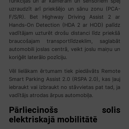
funkcijas un ar kamerām un sensoriem spēj
uzraudzīt arī priekšējo un sānu zonu (PCA-
F/S/R). Bet Highway Driving Assist 2 ar
Hands-On Detection (HDA 2 ar HOD) palīdz
vadītājam uzturēt drošu distanci līdz priekšā
braucošajam transportlīdzeklim, saglabāt
automobili joslas centrā, veikt joslu maiņu un
koriģēt laterālo pozīciju.
Vēl lielākam ērtumam tiek piedāvāts Remote
Smart Parking Assist 2.0 (RSPA 2.0), kas ļauj
iebraukt vai izbraukt no stāvvietas pat tad, ja
vadītājs atrodas ārpus automobiļa.
Pārliecinošs solis
elektriskajā mobilitātē