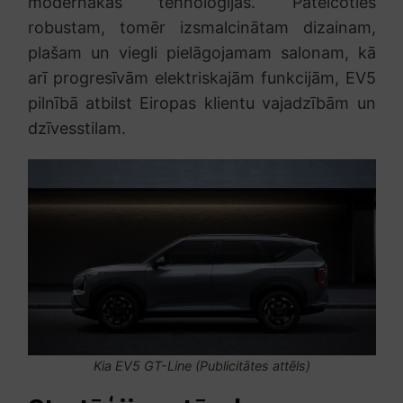
modernākās tehnoloģijas. Pateicoties
robustam, tomēr izsmalcinātam dizainam,
plašam un viegli pielāgojamam salonam, kā
arī progresīvām elektriskajām funkcijām, EV5
pilnībā atbilst Eiropas klientu vajadzībām un
dzīvesstilam.
Kia EV5 GT-Line (Publicitātes attēls)