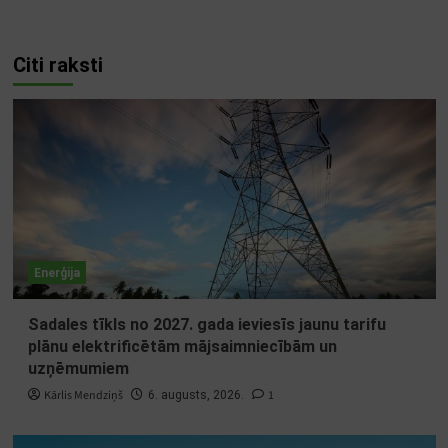
Citi raksti
Enerģija
Sadales tīkls no 2027. gada ieviesīs jaunu tarifu
plānu elektrificētām mājsaimniecībām un
uzņēmumiem
Kārlis Mendziņš
1
6. augusts, 2026.