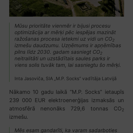
Mūsu prioritāte vienmēr ir bijusi procesu
optimizācija ar mērķi pēc iespējas mazināt
ražošanas procesa ietekmi uz vidi un CO
2
izmešu daudzumu. Uzņēmums ir apņēmības
pilns līdz 2030. gadam sasniegt CO
2
neitralitāti un uzstādītais saules parks ir
viens solis tuvāk tam, lai sasniegtu šo mērķi.
Inta Jasoviča, SIA „M.P. Socks” vadītāja Latvijā
Nākamo 10 gadu laikā “M.P. Socks” ietaupīs
239 000 EUR elektroenerģijas izmaksās un
atmosfērā nenonāks 729,6 tonnas CO
2
izmešu.
Mēs esam gandarīti, ka varam sadarboties