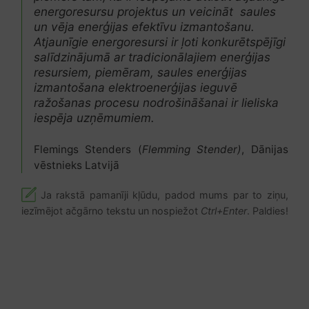
energoresursu projektus un veicināt saules
un vēja enerģijas efektīvu izmantošanu.
Atjaunīgie energoresursi ir ļoti konkurētspējīgi
salīdzinājumā ar tradicionālajiem enerģijas
resursiem, piemēram, saules enerģijas
izmantošana elektroenerģijas ieguvē
ražošanas procesu nodrošināšanai ir lieliska
iespēja uzņēmumiem.
Flemings Stenders (
Flemming Stender)
, Dānijas
vēstnieks Latvijā
Ja rakstā pamanīji kļūdu, padod mums par to ziņu,
iezīmējot ačgārno tekstu un nospiežot
Ctrl+Enter
. Paldies!