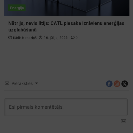
Enerģija
Nātrijs, nevis litijs: CATL piesaka izrāvienu enerģijas
uzglabāšanā
Kārlis Mendziņš
0
16. jūlijs, 2026.
Pieraksties