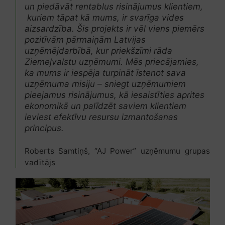
un piedāvāt rentablus risinājumus klientiem,
kuriem tāpat kā mums, ir svarīga vides
aizsardzība. Šis projekts ir vēl viens piemērs
pozitīvām pārmaiņām Latvijas
uzņēmējdarbībā, kur priekšzīmi rāda
Ziemeļvalstu uzņēmumi. Mēs priecājamies,
ka mums ir iespēja turpināt īstenot sava
uzņēmuma misiju – sniegt uzņēmumiem
pieejamus risinājumus, kā iesaistīties aprites
ekonomikā un palīdzēt saviem klientiem
ieviest efektīvu resursu izmantošanas
principus.
Roberts Samtiņš, “AJ Power” uzņēmumu grupas
vadītājs