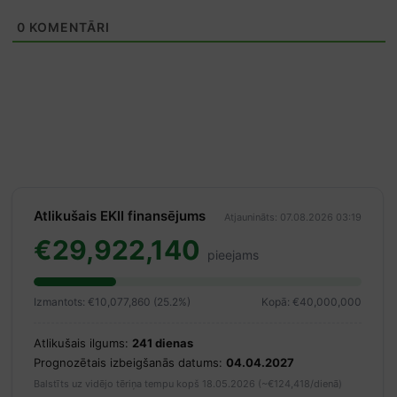
0
KOMENTĀRI
Atlikušais EKII finansējums
Atjaunināts: 07.08.2026 03:19
€29,922,140
pieejams
Izmantots: €10,077,860 (25.2%)
Kopā: €40,000,000
Atlikušais ilgums:
241 dienas
Prognozētais izbeigšanās datums:
04.04.2027
Balstīts uz vidējo tēriņa tempu kopš 18.05.2026 (~€124,418/dienā)