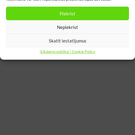
Piekrist
Latvijas statistika
Atjaunināts: 2026.g. 9. martā
Nepiekrist
14'385
1'168
Skatīt iestatījumus
ātrās uzlādes stacijas
elektroauto Latvijā
Avots:
Eiropas alternatīvo degvielu
Avots:
CSDD
observatorija
Sīkdatņu politika | Cookie Policy