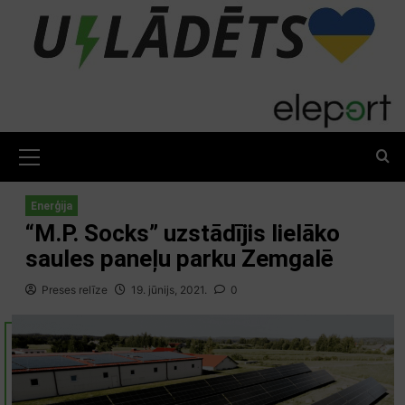
Skip
to
content
Primary
Menu
Enerģija
“M.P. Socks” uzstādījis lielāko
saules paneļu parku Zemgalē
Preses relīze
19. jūnijs, 2021.
0