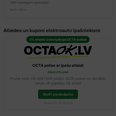
1980 iesniegumi apstrādāti
Avots: ekii.lv
Atlaides un kuponi elektroauto īpašniekiem
3% atlaide izdevīgākajai OCTA polisei
OCTA polise ar īpašu atlaidi
PAKALPOJUMI
Promo kods UZLADETSOK piešķir OCTA polisei no zemākās
cenas vēl papildus 3% atlaidi
Skatīt piedāvājumu
Pārbaudīts: 06.08.2026