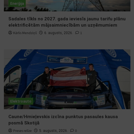
Enerģija
Sadales tīkls no 2027. gada ieviesīs jaunu tarifu plānu
elektrificētām mājsaimniecībām un uzņēmumiem
Kārlis Mendziņš
1
6. augusts, 2026.
Elektroauto
Caune/Hmieļevskis izcīna punktus pasaules kausa
posmā Skotijā
Preses relīze
0
5. augusts, 2026.