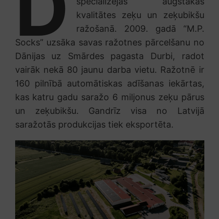
D
specializējas augstākās
kvalitātes zeķu un zeķubikšu
ražošanā. 2009. gadā “M.P.
Socks” uzsāka savas ražotnes pārcelšanu no
Dānijas uz Smārdes pagasta Durbi, radot
vairāk nekā 80 jaunu darba vietu. Ražotnē ir
160 pilnībā automātiskas adīšanas iekārtas,
kas katru gadu saražo 6 miljonus zeķu pārus
un zeķubikšu. Gandrīz visa no Latvijā
saražotās produkcijas tiek eksportēta.