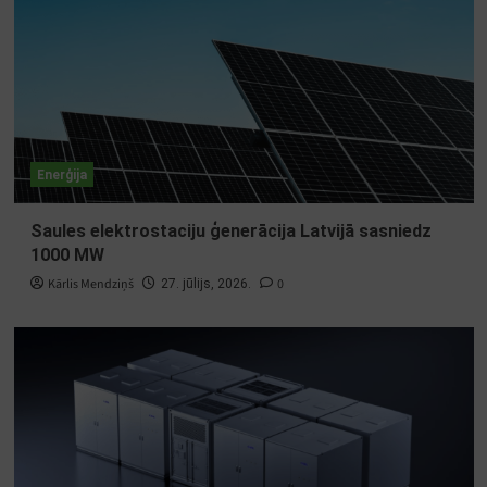
Enerģija
Saules elektrostaciju ģenerācija Latvijā sasniedz
1000 MW
Kārlis Mendziņš
0
27. jūlijs, 2026.