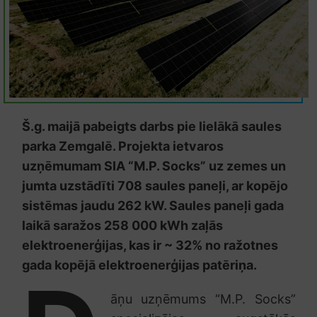
Š.g. maijā pabeigts darbs pie lielākā saules
parka Zemgalē. Projekta ietvaros
uzņēmumam SIA “M.P. Socks” uz zemes un
jumta uzstādīti 708 saules paneļi, ar kopējo
sistēmas jaudu 262 kW. Saules paneļi gada
laikā saražos 258 000 kWh zaļās
elektroenerģijas, kas ir ~ 32% no ražotnes
gada kopējā elektroenerģijas patēriņa.
āņu uzņēmums “M.P. Socks”