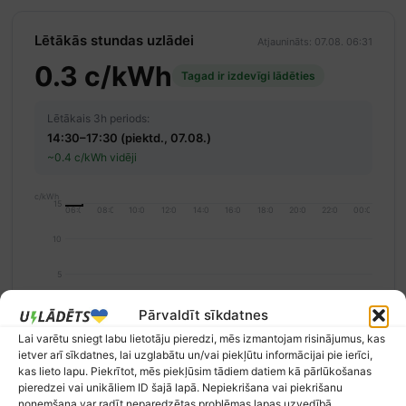
Lētākās stundas uzlādei
Atjaunināts: 07.08. 06:31
0.3 c/kWh
Tagad ir izdevīgi lādēties
Lētākais 3h periods:
14:30–17:30 (piektd., 07.08.)
~0.4 c/kWh vidēji
c/kWh
15
06:00
08:00
10:00
12:00
14:00
16:00
18:00
20:00
22:00
00:00
10
5
0
Pārvaldīt sīkdatnes
Lai varētu sniegt labu lietotāju pieredzi, mēs izmantojam risinājumus, kas
Izdevīgi (< 5 c/kWh)
Vidēji (5–10 c/kWh)
Dārgi (> 10 c/kWh)
ietver arī sīkdatnes, lai uzglabātu un/vai piekļūtu informācijai pie ierīci,
Norādītā cena ir Nord Pool nākamās dienas vairumtirdzniecības cena bez
kas lieto lapu. Piekrītot, mēs piekļūsim tādiem datiem kā pārlūkošanas
PVN un piegādātāja maksām.
Avots: Nord Pool / Elering
pieredzei vai unikāliem ID šajā lapā. Nepiekrišana vai piekrišanu
noņemšana var radīt neparedzētas problēmas lapas uzvedībā.