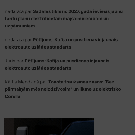
nedarata
par
Sadales tīkls no 2027. gada ieviesīs jaunu
tarifu plānu elektrificētām mājsaimniecībām un
uzņēmumiem
nedarata
par
Pētījums: Kafija un pusdienas ir jaunais
elektroauto uzlādes standarts
Juris
par
Pētījums: Kafija un pusdienas ir jaunais
elektroauto uzlādes standarts
Kārlis Mendziņš
par
Toyota trauksmes zvans: “Bez
pārmaiņām mēs neizdzīvosim” un likme uz elektrisko
Corolla