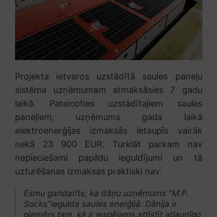
Projekta ietvaros uzstādītā saules paneļu
sistēma uzņēmumam atmaksāsies 7 gadu
laikā. Pateicoties uzstādītajiem saules
paneļiem, uzņēmums gada laikā
elektroenerģijas izmaksās ietaupīs vairāk
nekā 23 900 EUR. Turklāt parkam nav
nepieciešami papildu ieguldījumi un tā
uzturēšanas izmaksas praktiski nav.
Esmu gandarīts, ka dāņu uzņēmums “M.P.
Socks”iegulda saules enerģijā. Dānija ir
piemērs tam, kā ir iespējams attīstīt atjaunīgo