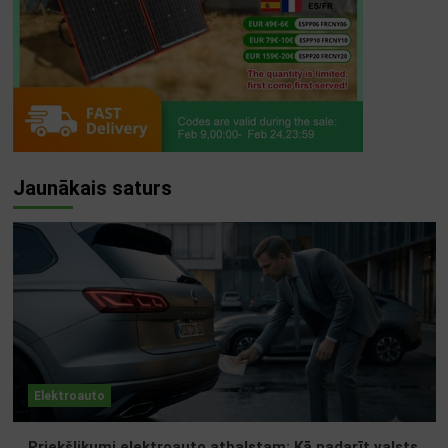
Jaunākais saturs
Elektroauto
Priekšlikumi elektroauto atbalstam: Kā padarīt valsts