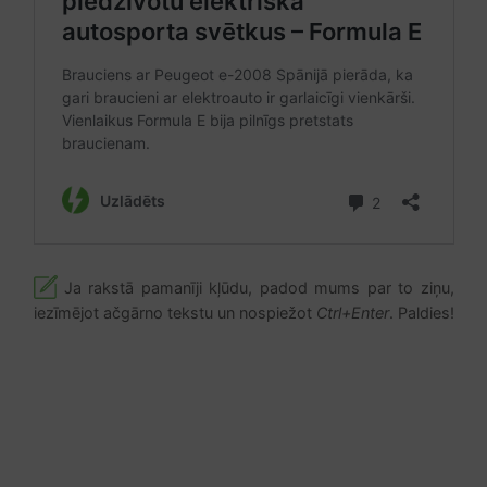
Ja rakstā pamanīji kļūdu, padod mums par to ziņu,
iezīmējot ačgārno tekstu un nospiežot
Ctrl+Enter
. Paldies!