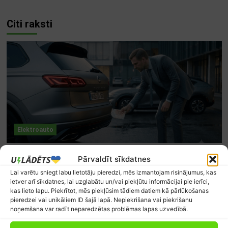
Citi raksti
Elektroauto
Priekšlikumi elektroauto atbalstam: Kā padarīt
Pārvaldīt sīkdatnes
valsts subsīdijas taisnīgākas un efektīvākas
Lai varētu sniegt labu lietotāju pieredzi, mēs izmantojam risinājumus, kas
Kārlis Mendziņš
1
7. augusts, 2026.
ietver arī sīkdatnes, lai uzglabātu un/vai piekļūtu informācijai pie ierīci,
kas lieto lapu. Piekrītot, mēs piekļūsim tādiem datiem kā pārlūkošanas
pieredzei vai unikāliem ID šajā lapā. Nepiekrišana vai piekrišanu
noņemšana var radīt neparedzētas problēmas lapas uzvedībā.