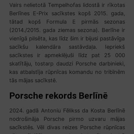
Vairs nelietotā Tempelhofas lidostā ir rīkotas
Berlīnes E-Prix sacīkstes kopš 2015. gada,
tātad kopš Formula E pirmās sezonas
(2014./2015. gada ziemas sezona). Berlīne ir
vienīgā pilsēta, kas līdz šim ir bijusi pastāvīga
sacīkšu kalendāra sastāvdaļa. Iepriekš
sacīkstes ir apmeklējuši līdz pat 25 000
skatītāju, tostarp daudzi Porsche darbinieki,
kas atbalstīja rūpnīcas komandu no tribīnēm
tās mājas sacīkstē.
Porsche rekords Berlīnē
2024. gadā Antoniu Fēlikss da Kosta Berlīnē
nodrošināja Porsche pirmo uzvaru mājas
sacīkstēs. Vēl divas reizes Porsche rūpnīcas