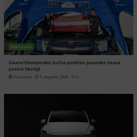
Elektroauto
Caune/Hmieļevskis izcīna punktus pasaules kausa
posmā Skotijā
Preses relīze
0
5. augusts, 2026.