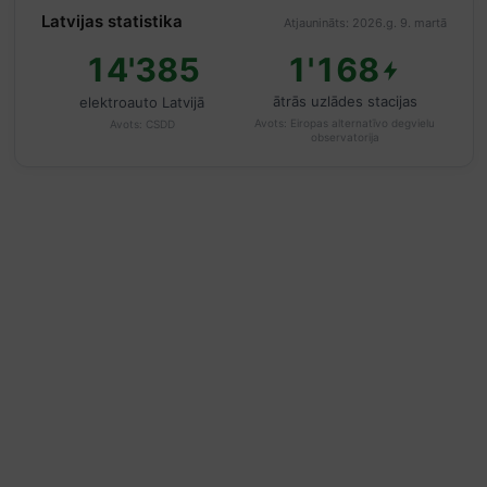
Latvijas statistika
Atjaunināts: 2026.g. 9. martā
14'385
1'168
ātrās uzlādes stacijas
elektroauto Latvijā
Avots:
Eiropas alternatīvo degvielu
Avots:
CSDD
observatorija