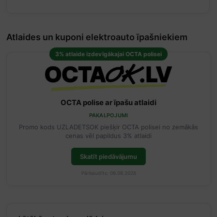
Atlaides un kuponi elektroauto īpašniekiem
3% atlaide izdevīgākajai OCTA polisei
OCTA polise ar īpašu atlaidi
PAKALPOJUMI
Promo kods UZLADETSOK piešķir OCTA polisei no zemākās
cenas vēl papildus 3% atlaidi
Skatīt piedāvājumu
Pārbaudīts: 06.08.2026