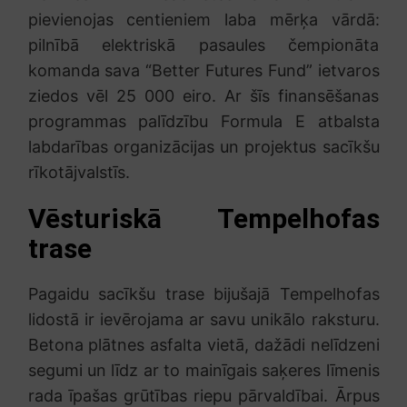
pievienojas centieniem laba mērķa vārdā:
pilnībā elektriskā pasaules čempionāta
komanda sava “Better Futures Fund” ietvaros
ziedos vēl 25 000 eiro. Ar šīs finansēšanas
programmas palīdzību Formula E atbalsta
labdarības organizācijas un projektus sacīkšu
rīkotājvalstīs.
Vēsturiskā Tempelhofas
trase
Pagaidu sacīkšu trase bijušajā Tempelhofas
lidostā ir ievērojama ar savu unikālo raksturu.
Betona plātnes asfalta vietā, dažādi nelīdzeni
segumi un līdz ar to mainīgais saķeres līmenis
rada īpašas grūtības riepu pārvaldībai. Ārpus