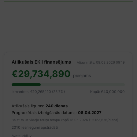
Atlikušais EKII finansējums
Atjaunināts: 09.08.2026 09:19
€29,734,890
pieejams
Izmantots: €10,265,110 (25.7%)
Kopā: €40,000,000
Atlikušais ilgums:
240 dienas
Prognozētais izbeigšanās datums:
06.04.2027
Balstīts uz vidējo tēriņa tempu kopš 18.05.2026 (~€123,676/dienā)
2010 iesniegumi apstrādāti
Avots: ekii.lv