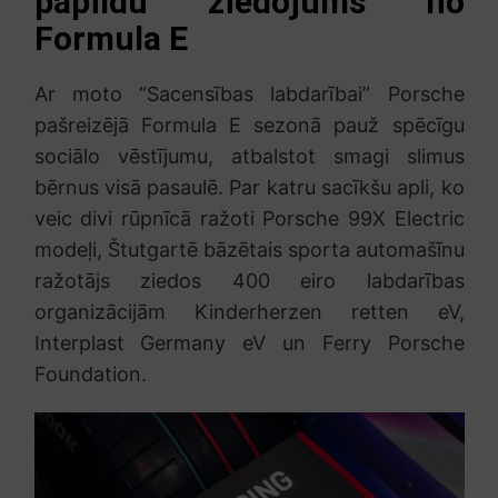
papildu ziedojums no
Formula E
Ar moto “Sacensības labdarībai” Porsche
pašreizējā Formula E sezonā pauž spēcīgu
sociālo vēstījumu, atbalstot smagi slimus
bērnus visā pasaulē. Par katru sacīkšu apli, ko
veic divi rūpnīcā ražoti Porsche 99X Electric
modeļi, Štutgartē bāzētais sporta automašīnu
ražotājs ziedos 400 eiro labdarības
organizācijām Kinderherzen retten eV,
Interplast Germany eV un Ferry Porsche
Foundation.