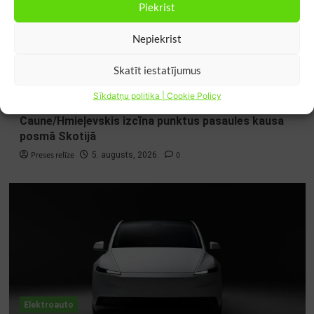
Piekrist
Nepiekrist
Skatīt iestatījumus
Elektroauto
Sīkdatņu politika | Cookie Policy
Caune/Hmieļevskis izcīna punktus pasaules kausa
posmā Skotijā
Preses relīze
0
5. augusts, 2026.
Elektroauto