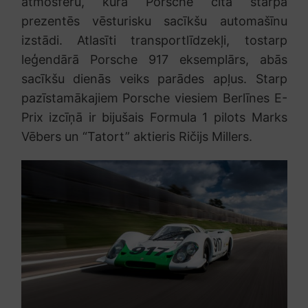
atmosfēru, kurā Porsche cita starpā
prezentēs vēsturisku sacīkšu automašīnu
izstādi. Atlasīti transportlīdzekļi, tostarp
leģendārā Porsche 917 eksemplārs, abās
sacīkšu dienās veiks parādes apļus. Starp
pazīstamākajiem Porsche viesiem Berlīnes E-
Prix izcīņā ir bijušais Formula 1 pilots Marks
Vēbers un “Tatort” aktieris Ričijs Millers.