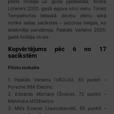
pilots finišēja uz goda pjedestāla: Andrē
Loterers 2020. gadā ieguva otro vietu. Toreiz
Tempelhofas lidlaukā deviņu dienu laikā
notika sešas sacīkstes – sezonas beigas, ko
ietekmēja pandēmija. Paskāls Verleins 2025.
gadā finišēja otrais.
Kopvērtējums pēc 6 no 17
sacīkstēm
Pilotu ieskaite
1. Paskāls Verleins (VĀCIJA), 83 punkti –
Porsche 99X Electric
2. Edoardo Mortara (Šveice), 72 punkti –
Mahindra M12Electro
3. Mičs Evanss (Jaunzēlande), 65 punkti –