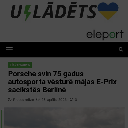
Skip
to
content
Primary
Menu
Elektroauto
Porsche svin 75 gadus
autosporta vēsturē mājas E-Prix
sacīkstēs Berlīnē
Preses relīze
28. aprīlis, 2026.
0