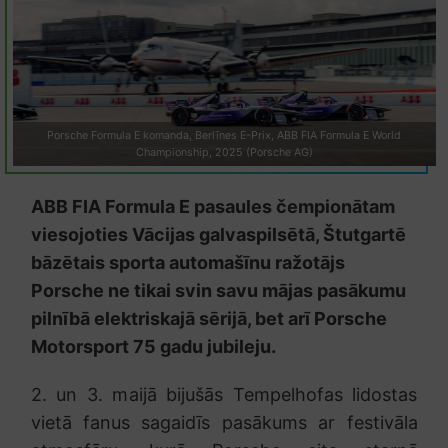
Porsche Formula E komanda, Berlīnes E-Prix, ABB FIA Formula E World
Championship, 2025 (Porsche AG)
ABB FIA Formula E pasaules čempionātam
viesojoties Vācijas galvaspilsētā, Štutgartē
bāzētais sporta automašīnu ražotājs
Porsche ne tikai svin savu mājas pasākumu
pilnībā elektriskajā sērijā, bet arī Porsche
Motorsport 75 gadu jubileju.
2. un 3. maijā bijušās Tempelhofas lidostas
vietā fanus sagaidīs pasākums ar festivāla