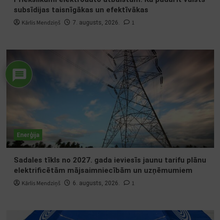
subsīdijas taisnīgākas un efektīvākas
Kārlis Mendziņš
1
7. augusts, 2026.
Enerģija
Sadales tīkls no 2027. gada ieviesīs jaunu tarifu plānu
elektrificētām mājsaimniecībām un uzņēmumiem
Kārlis Mendziņš
1
6. augusts, 2026.