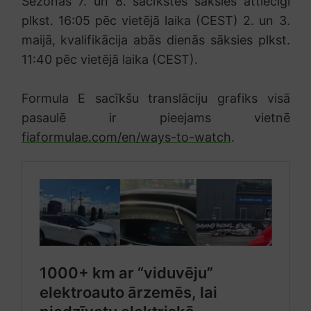
Sezonas 7. un 8. sacīkstes sāksies attiecīgi
plkst. 16:05 pēc vietējā laika (CEST) 2. un 3.
maijā, kvalifikācija abās dienās sāksies plkst.
11:40 pēc vietējā laika (CEST).
Formula E sacīkšu translāciju grafiks visā
pasaulē ir pieejams vietnē
fiaformulae.com/en/ways-to-watch
.