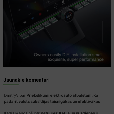
Jaunākie komentāri
DmitryV
par
Priekšlikumi elektroauto atbalstam: Kā
padarīt valsts subsīdijas taisnīgākas un efektīvākas
Kārlis Mendziņš
par
Pētījums: Kafija un pusdienas ir