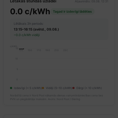
Lētākās stundas uzlādei
Atjaunināts: 09.08. 12:31
0.0 c/kWh
Tagad ir izdevīgi lādēties
Lētākais 3h periods:
13:15–16:15 (svētd., 09.08.)
~0.0 c/kWh vidēji
c/kWh
15
13:00
15:00
17:00
19:00
21:00
23:00
10
5
0
Izdevīgi (< 5 c/kWh)
Vidēji (5–10 c/kWh)
Dārgi (> 10 c/kWh)
Norādītā cena ir Nord Pool nākamās dienas vairumtirdzniecības cena bez
PVN un piegādātāja maksām.
Avots: Nord Pool / Elering