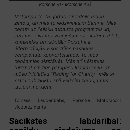
Porsche 917 (Porsche AG)
Motorsports 75 gadus ir veidojis mūsu
zīmolu, un mēs to iedzīvināsim Berlīnē. Mēs
ceram uz lielisku atbalsta programmu un,
cerams, divām aizraujošām sacīkstēm. Piloti,
komandas un ražotāji: Porsche ir
līderpozīcijās visos trijos pasaules
čempionātu kopvērtējumos. To mēs
cenšamies aizstāvēt. Mēs arī vēlamies
turpināt cīnīties par īpašu klasifikāciju: ar
mūsu iniciatīvu “Racing for Charity” mēs ar
katru nobraukto apli veiksim ziedojumus
labiem mērķiem.
Tomass Laudenbahs, Porsche Motorsport
viceprezidents
Sacīkstes labdarībai: