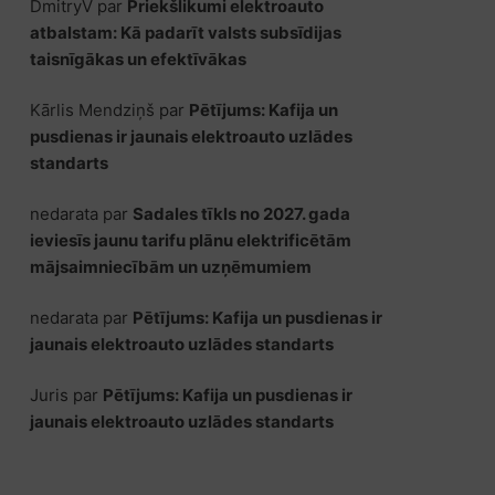
DmitryV
par
Priekšlikumi elektroauto
atbalstam: Kā padarīt valsts subsīdijas
taisnīgākas un efektīvākas
Kārlis Mendziņš
par
Pētījums: Kafija un
pusdienas ir jaunais elektroauto uzlādes
standarts
nedarata
par
Sadales tīkls no 2027. gada
ieviesīs jaunu tarifu plānu elektrificētām
mājsaimniecībām un uzņēmumiem
nedarata
par
Pētījums: Kafija un pusdienas ir
jaunais elektroauto uzlādes standarts
Juris
par
Pētījums: Kafija un pusdienas ir
jaunais elektroauto uzlādes standarts