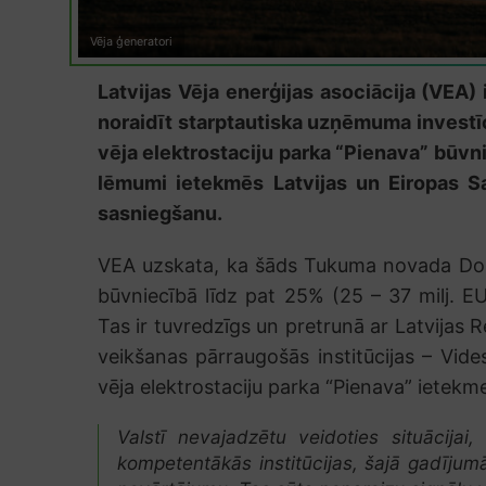
Vēja ģeneratori
Latvijas Vēja enerģijas asociācija (VE
noraidīt starptautiska uzņēmuma investī
vēja elektrostaciju parka “Pienava” būvni
lēmumi ietekmēs Latvijas un Eiropas S
sasniegšanu.
VEA uzskata, ka šāds Tukuma novada Dome
būvniecībā līdz pat 25% (25 – 37 milj. 
Tas ir tuvredzīgs un pretrunā ar Latvijas 
veikšanas pārraugošās institūcijas – Vid
vēja elektrostaciju parka “Pienava” ietekm
Valstī nevajadzētu veidoties situācijai
kompetentākās institūcijas, šajā gadīju