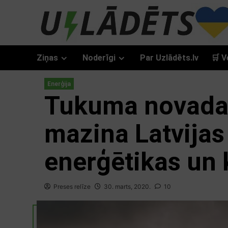
Skip
to
content
Ziņas
Noderīgi
Par Uzlādēts.lv
🛒 V
Enerģija
Tukuma novada
mazina Latvijas
enerģētikas un
Preses relīze
30. marts, 2020.
10