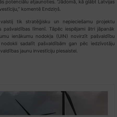
s potenciālu atjaunoties. “Jādomā, kā glābt Latvijas
vestīciju,” komentē Endziņš.
alstij tik stratēģisku un nepieciešamu projektu
s pašvaldības līmenī. Tāpēc iespējami ātri jāpanāk
mumu ienākumu nodokļa (UIN) novirzīt pašvaldību
 nodokli sadalīt pašvaldībām gan pēc iedzīvotāju
aldības jaunu investīciju piesaistei.