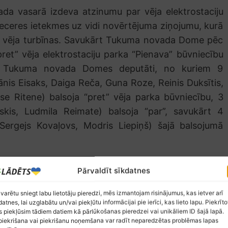
da vasarā izdeva atzinumu par vēja elektrostaciju
ieceres ietekmes uz vidi novērtējuma ziņojumu, kurā
51 vēja turbīnas. Savukārt Tukuma novada Dome pēc
et” vēja elektrostaciju parka “Pienava” būvniecību
Tukuma novada Domes deputāti, no kuriem 9
nis Eisaks, Daiga Reča, Guna Roze, Reinis Duksītis,
e Ritene) balsoja “pret” vēja parka būvniecību, 3
skis, Ludmila Reimate) balsoja “par”, savukārt 4
Sergejs Kovaļovs, Modris Liepiņš) šajā balsojumā
cības kameras viedoklis
Pārvaldīt sīkdatnes
eptēt vēja elektrostaciju parka “Pienava”
 varētu sniegt labu lietotāju pieredzi, mēs izmantojam risinājumus, kas ietver arī
pniecības kamerā (LTRK) uzskata, ka tas ir absurds,
datnes, lai uzglabātu un/vai piekļūtu informācijai pie ierīci, kas lieto lapu. Piekrīto
 piekļūsim tādiem datiem kā pārlūkošanas pieredzei vai unikāliem ID šajā lapā.
andrīz 100 miljonu eiro ieguldījumu privātā sektorā.
iekrišana vai piekrišanu noņemšana var radīt neparedzētas problēmas lapas