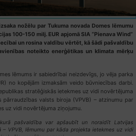
A) izsaka nožēlu par Tukuma novada Domes lēmumu
cijas 100-150 milj. EUR apjomā SIA “Pienava Wind”
ecībai un rosina valdību vērtēt, kā šādi pašvaldību
avienības noteikto enerģētikas un klimata mērķu
s lēmums ir sabiedrībai neizdevīgs, jo vēja parka
EUR) no kopējām izmaksām veido būvniecības darbi.
Republikas stratēģiskās ietekmes uz vidi novērtējuma
es pārraudzības valsts biroja (VPVB) – atzinumu par
es uz vidi novērtējuma ziņojumu.
, kurā pašvaldība var apšaubīt un noraidīt Latvijas
mā – VPVB, lēmumu par kāda projekta ietekmes uz vidi