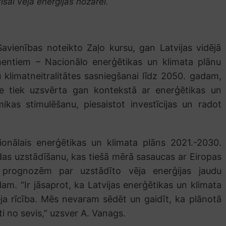
sai vēja enerģijas nozarei.
avienības noteikto Zaļo kursu, gan Latvijas vidējā
entiem – Nacionālo enerģētikas un klimata plānu
 klimatneitralitātes sasniegšanai līdz 2050. gadam,
e tiek uzsvērta gan kontekstā ar enerģētikas un
as stimulēšanu, piesaistot investīcijas un radot
ionālais enerģētikas un klimata plāns 2021.-2030.
s uzstādīšanu, kas tiešā mērā sasaucas ar Eiropas
e prognozēm par uzstādīto vēja enerģijas jaudu
am. “Ir jāsaprot, ka Latvijas enerģētikas un klimata
ēja rīcība. Mēs nevaram sēdēt un gaidīt, ka plānotā
i no sevis,” uzsver A. Vanags.