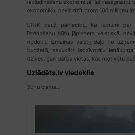
iepludināšana ekonomikā, lai nesagrautu tā
ekonomiku, nevis dzīt prom 100 miljonu in
LTRK pauž pārliecību, ka lēmumi par v
īstenošanu būtu jāpieņem valstiskā, nevi
nodokļu izmaiņas valstij daļu no uzņē
budžetā, savukārt iedzīvotāju ienākuma
dzīves, gan darba vietas, kas motivētu pašv
Uzlādēts.lv viedoklis
Sūnu ciems…