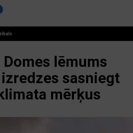
eikals
 Domes lēmums
 izredzes sasniegt
 klimata mērķus