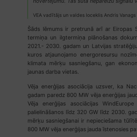
novērtējumu. Tas sūta nepareizu signālu vi
VEA vadītājs un valdes loceklis Andris Vanags
Šāds lēmums ir pretrunā arī ar Eiropas S
termiņa un ilgtermiņa plānošanas dokum
2021.- 2030. gadam un Latvijas stratēģiju
kuros atjaunojamo energoresursu nozīm
klimata mērķu sasniegšanu, gan ekonomik
jaunas darba vietas.
Vēja enerģijas asociācija uzsver, ka Nac
gadam paredz 800 MW vēja enerģijas jauda
Vēja enerģijas asociācijas WindEurop
palielināšanos līdz 320 GW līdz 2030. gad
mērķu sasniegšanai ir nepieciešama tūlīt
800 MW vēja enerģijas jauda īstenosies pat