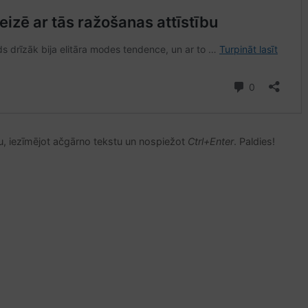
u, iezīmējot ačgārno tekstu un nospiežot
Ctrl+Enter
. Paldies!