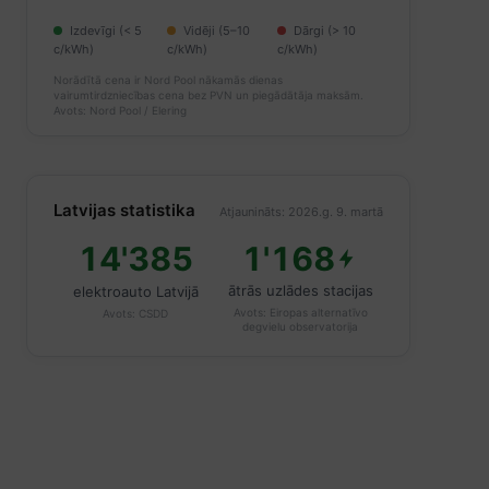
Izdevīgi (< 5
Vidēji (5–10
Dārgi (> 10
c/kWh)
c/kWh)
c/kWh)
Norādītā cena ir Nord Pool nākamās dienas
vairumtirdzniecības cena bez PVN un piegādātāja maksām.
Avots: Nord Pool / Elering
Latvijas statistika
Atjaunināts: 2026.g. 9. martā
14'385
1'168
ātrās uzlādes stacijas
elektroauto Latvijā
Avots:
Eiropas alternatīvo
Avots:
CSDD
degvielu observatorija