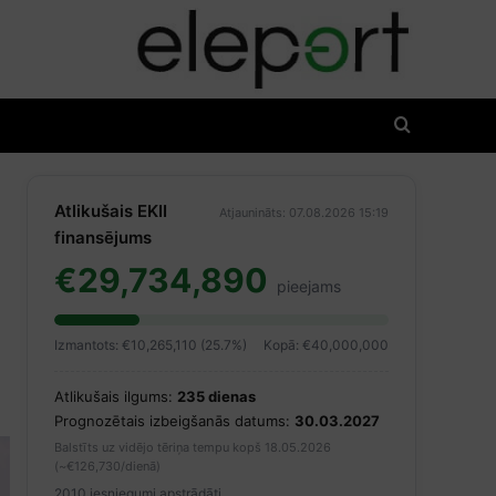
Atlikušais EKII
Atjaunināts: 07.08.2026 15:19
finansējums
€29,734,890
pieejams
Izmantots: €10,265,110 (25.7%)
Kopā: €40,000,000
Atlikušais ilgums:
235 dienas
Prognozētais izbeigšanās datums:
30.03.2027
Balstīts uz vidējo tēriņa tempu kopš 18.05.2026
(~€126,730/dienā)
2010 iesniegumi apstrādāti