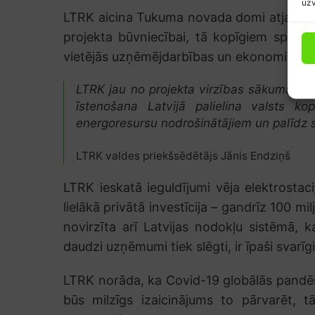
uzv
LTRK aicina Tukuma novada domi atjaunot 
projekta būvniecībai, tā kopīgiem spēkiem 
vietējās uzņēmējdarbības un ekonomikas a
LTRK jau no projekta virzības sākuma ir a
īstenošana Latvijā palielina valsts k
energoresursu nodrošinātājiem un palīdz sa
LTRK valdes priekšsēdētājs Jānis Endziņš
LTRK ieskatā ieguldījumi vēja elektrostac
lielākā privātā investīcija – gandrīz 100 mi
novirzīta arī Latvijas nodokļu sistēmā, k
daudzi uzņēmumi tiek slēgti, ir īpaši svar
LTRK norāda, ka Covid-19 globālās pandēmija
būs milzīgs izaicinājums to pārvarēt, t