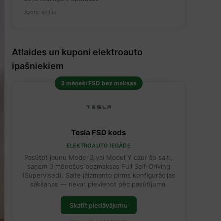
Avots: ekii.lv
Atlaides un kuponi elektroauto
īpašniekiem
3 mēneši FSD bez maksas
Tesla FSD kods
ELEKTROAUTO IEGĀDE
Pasūtot jaunu Model 3 vai Model Y caur šo saiti,
saņem 3 mēnešus bezmaksas Full Self-Driving
(Supervised). Saite jāizmanto pirms konfigurācijas
sākšanas — nevar pievienot pēc pasūtījuma.
Skatīt piedāvājumu