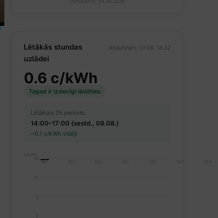
Pārbaudīts: 04.08.2026
Lētākās stundas
Atjaunināts: 07.08. 18:32
uzlādei
0.6 c/kWh
Tagad ir izdevīgi lādēties
Lētākais 3h periods:
14:00–17:00 (sestd., 08.08.)
~0.1 c/kWh vidēji
c/kWh
15
18:00
22:00
02:00
06:00
10:00
14:00
18:00
10
5
0