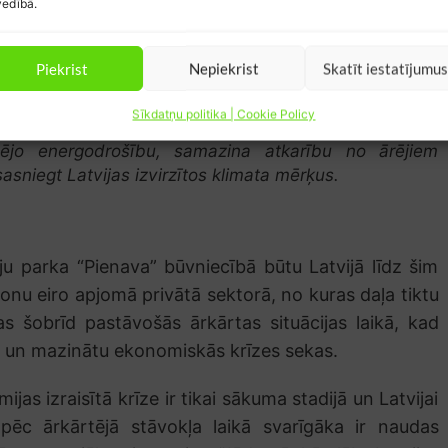
edībā.
sarunas ar projekta īstenotājiem un rast risinājumu
veicinot investīciju pieplūdi Latvijai un stimulējot
Piekrist
Nepiekrist
Skatīt iestatījumu
ttīstību.
Sīkdatņu politika | Cookie Policy
tbalstījusi tā īstenošanu un uzskata, ka šādu projektu
opējo energodrošību, samazina atkarību no ārējiem
sniegt Latvijas izvirzītos klimata mērķus.
iju parka “Pienava” būvniecībā būtu Latvijā līdz šim
ljonu eiro apjomā privātā sektorā, no kuras daļa tiktu
as šobrīd pastāvošās ārkārtas situācijas laikā, kad
īgi un mazinātu ekonomiskās krīzes sekas.
s izraisītā krīze ir tikai sākuma stadijā un Latvijai
āpēc ārkārtējā stāvokļa laikā svarīgāka ir naudas