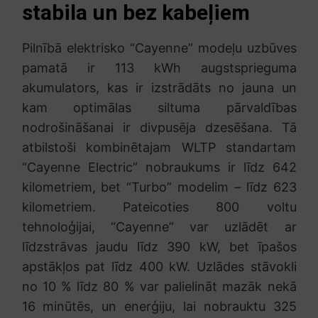
stabila un bez kabeļiem
Pilnībā elektrisko “Cayenne” modeļu uzbūves
pamatā ir 113 kWh augstsprieguma
akumulators, kas ir izstrādāts no jauna un
kam optimālas siltuma pārvaldības
nodrošināšanai ir divpusēja dzesēšana. Tā
atbilstoši kombinētajam WLTP standartam
“Cayenne Electric” nobraukums ir līdz 642
kilometriem, bet “Turbo” modelim – līdz 623
kilometriem. Pateicoties 800 voltu
tehnoloģijai, “Cayenne” var uzlādēt ar
līdzstrāvas jaudu līdz 390 kW, bet īpašos
apstākļos pat līdz 400 kW. Uzlādes stāvokli
no 10 % līdz 80 % var palielināt mazāk nekā
16 minūtēs, un enerģiju, lai nobrauktu 325