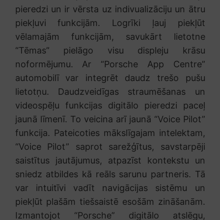
pieredzi un ir vērsta uz indivualizāciju un ātru
piekļuvi funkcijām. Logrīki ļauj piekļūt
vēlamajām funkcijām, savukārt lietotne
“Tēmas” pielāgo visu displeju krāsu
noformējumu. Ar “Porsche App Centre”
automobilī var integrēt daudz trešo pušu
lietotņu. Daudzveidīgas straumēšanas un
videospēļu funkcijas digitālo pieredzi paceļ
jaunā līmenī. To veicina arī jaunā “Voice Pilot”
funkcija. Pateicoties mākslīgajam intelektam,
“Voice Pilot” saprot sarežģītus, savstarpēji
saistītus jautājumus, atpazīst kontekstu un
sniedz atbildes kā reāls sarunu partneris. Tā
var intuitīvi vadīt navigācijas sistēmu un
piekļūt plašām tiešsaistē esošām zināšanām.
Izmantojot “Porsche” digitālo atslēgu,