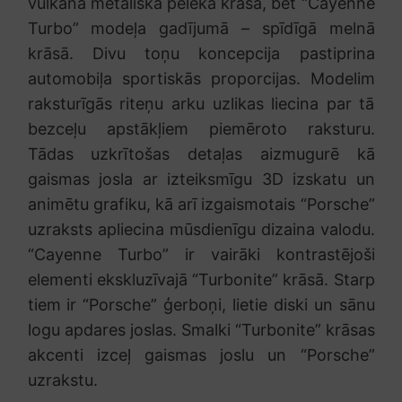
vulkāna metāliskā pelēkā krāsā, bet “Cayenne
Turbo” modeļa gadījumā – spīdīgā melnā
krāsā. Divu toņu koncepcija pastiprina
automobiļa sportiskās proporcijas. Modelim
raksturīgās riteņu arku uzlikas liecina par tā
bezceļu apstākļiem piemēroto raksturu.
Tādas uzkrītošas detaļas aizmugurē kā
gaismas josla ar izteiksmīgu 3D izskatu un
animētu grafiku, kā arī izgaismotais “Porsche”
uzraksts apliecina mūsdienīgu dizaina valodu.
“Cayenne Turbo” ir vairāki kontrastējoši
elementi ekskluzīvajā “Turbonite” krāsā. Starp
tiem ir “Porsche” ģerboņi, lietie diski un sānu
logu apdares joslas. Smalki “Turbonite” krāsas
akcenti izceļ gaismas joslu un “Porsche”
uzrakstu.