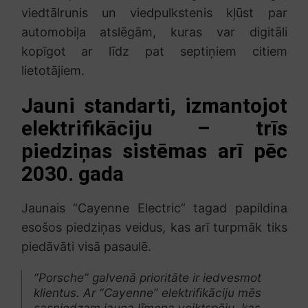
viedtālrunis un viedpulkstenis kļūst par
automobiļa atslēgām, kuras var digitāli
kopīgot ar līdz pat septiņiem citiem
lietotājiem.
Jauni standarti, izmantojot
elektrifikāciju – trīs
piedziņas sistēmas arī pēc
2030. gada
Jaunais “Cayenne Electric” tagad papildina
esošos piedziņas veidus, kas arī turpmāk tiks
piedāvāti visā pasaulē.
“Porsche” galvenā prioritāte ir iedvesmot
klientus. Ar “Cayenne” elektrifikāciju mēs
sasniedzam jauna līmeņa veiktspēju, kas