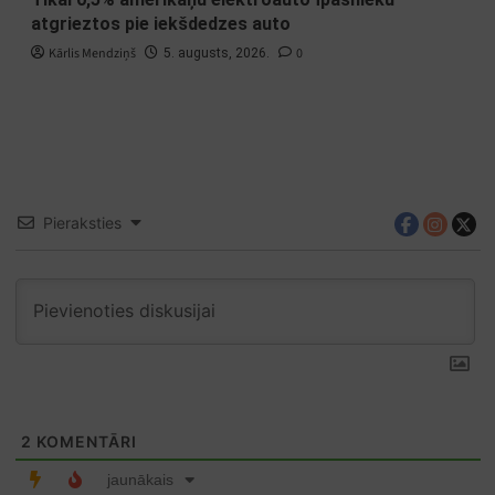
atgrieztos pie iekšdedzes auto
Kārlis Mendziņš
0
5. augusts, 2026.
Pieraksties
2
KOMENTĀRI
jaunākais