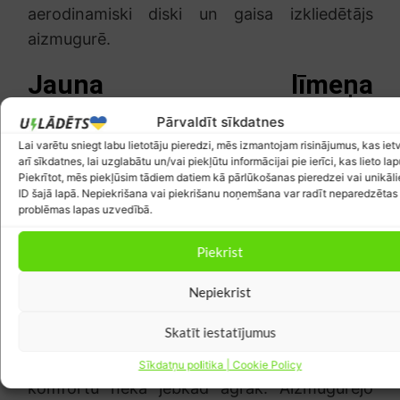
aerodinamiski diski un gaisa izkliedētājs
aizmugurē.
Jauna līmeņa
izmantojamība, komforts
Pārvaldīt sīkdatnes
un individualitāte
Lai varētu sniegt labu lietotāju pieredzi, mēs izmantojam risinājumus, kas iet
arī sīkdatnes, lai uzglabātu un/vai piekļūtu informācijai pie ierīci, kas lieto lap
Piekrītot, mēs piekļūsim tādiem datiem kā pārlūkošanas pieredzei vai unikāl
Jaunais “Cayenne Electric” ir par 55
ID šajā lapā. Nepiekrišana vai piekrišanu noņemšana var radīt neparedzētas
problēmas lapas uzvedībā.
milimetriem garāks nekā modelis ar
iekšdedzes dzinēju. Jaunais SUV ir 4985 mm
Piekrist
garš, 1980 mm plats un 1674 mm augsts.
Lielākā atšķirība ir garenbāzē (3023 mm), kas
Nepiekrist
palielināta par gandrīz 13 centimetriem,
Skatīt iestatījumus
nodrošinot aizmugurē sēdošajiem
pasažieriem vairāk vietas kājām un lielāku
Sīkdatņu politika | Cookie Policy
komfortu nekā jebkad agrāk. Aizmugurējo