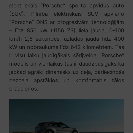
elektriskais “Porsche” sporta apvidus auto
(SUV). Pilnībā elektriskais SUV apvieno
“Porsche” DNS ar progresīvām tehnoloģijām
– līdz 850 kW (1156 ZS) liela jauda, 0–100
km/h 2,5 sekundēs, uzlādes jauda līdz 400
kW un nobraukums līdz 642 kilometriem. Tas
ir visu laiku jaudīgākais sērijveida “Porsche“
modelis un vienlaikus tas ir daudzpusīgāks kā
jebkad agrāk: dinamisks uz ceļa, pārliecinošs
bezceļa apstākļos un komfortabls tālos
braucienos.