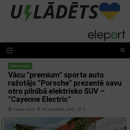
Skip
to
content
Primary
Menu
Elektroauto
Vācu “premium” sporta auto
ražotājs “Porsche” prezentē savu
otro pilnībā elektrisko SUV –
“Cayenne Electric”
Preses relīze
19. novembris, 2025.
2