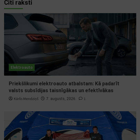
Citi raksti
Elektroauto
Priekšlikumi elektroauto atbalstam: Kā padarīt
valsts subsīdijas taisnīgākas un efektīvākas
Kārlis Mendziņš
1
7. augusts, 2026.