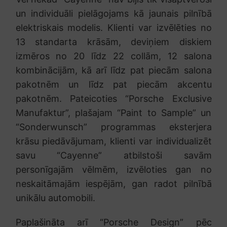
un individuāli pielāgojams kā jaunais pilnībā
elektriskais modelis. Klienti var izvēlēties no
13 standarta krāsām, deviņiem diskiem
izmēros no 20 līdz 22 collām, 12 salona
kombinācijām, kā arī līdz pat piecām salona
pakotnēm un līdz pat piecām akcentu
pakotnēm. Pateicoties “Porsche Exclusive
Manufaktur”, plašajam “Paint to Sample” un
“Sonderwunsch” programmas eksterjera
krāsu piedāvājumam, klienti var individualizēt
savu “Cayenne” atbilstoši savām
personīgajām vēlmēm, izvēloties gan no
neskaitāmajām iespējām, gan radot pilnībā
unikālu automobili.
Paplašināta arī “Porsche Design” pēc