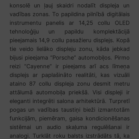
konsolē un ļauj skaidri nodalīt displeja un
vadības zonas. To papildina pilnībā digitālais
instrumentu panelis ar 14,25 collu OLED
tehnoloģiju un papildu komplektācijā
pieejamais 14,9 collu pasažieru displejs. Kopā
tie veido lielāko displeju zonu, kāda jebkad
bijusi pieejama “Porsche” automobiļos. Pirmo
reizi “Cayenne” ir pieejams arī acs līmeņa
displejs ar paplašināto realitāti, kas vizuāli
ataino 87 collu displeja zonu desmit metru
attālumā automobiļa priekšā. Visi displeji ir
eleganti integrēti salona arhitektūrā. Turpretī
pogas un vadības taustiņi bieži izmantotām
funkcijām, piemēram, gaisa kondicionēšanas
sistēmai un audio skaļuma regulēšanai ir
analogi. Turklāt roku balsts izstrādāts tā, ka