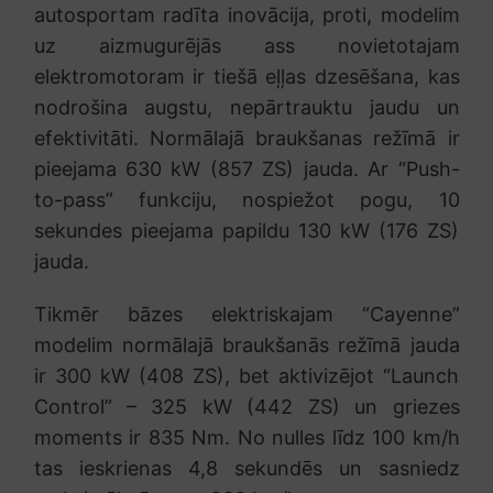
autosportam radīta inovācija, proti, modelim
uz aizmugurējās ass novietotajam
elektromotoram ir tiešā eļļas dzesēšana, kas
nodrošina augstu, nepārtrauktu jaudu un
efektivitāti. Normālajā braukšanas režīmā ir
pieejama 630 kW (857 ZS) jauda. Ar “Push-
to-pass” funkciju, nospiežot pogu, 10
sekundes pieejama papildu 130 kW (176 ZS)
jauda.
Tikmēr bāzes elektriskajam “Cayenne”
modelim normālajā braukšanās režīmā jauda
ir 300 kW (408 ZS), bet aktivizējot “Launch
Control” – 325 kW (442 ZS) un griezes
moments ir 835 Nm. No nulles līdz 100 km/h
tas ieskrienas 4,8 sekundēs un sasniedz