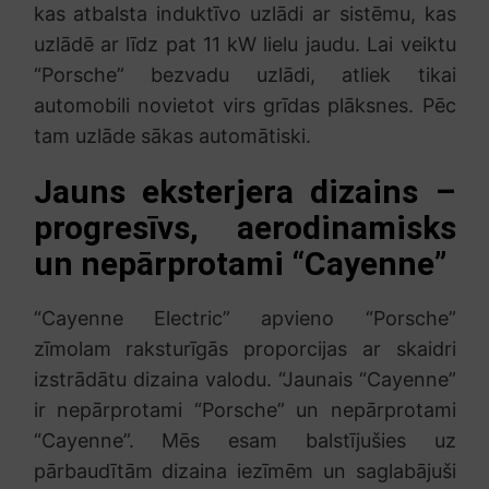
kas atbalsta induktīvo uzlādi ar sistēmu, kas
uzlādē ar līdz pat 11 kW lielu jaudu. Lai veiktu
“Porsche” bezvadu uzlādi, atliek tikai
automobili novietot virs grīdas plāksnes. Pēc
tam uzlāde sākas automātiski.
Jauns eksterjera dizains –
progresīvs, aerodinamisks
un nepārprotami “Cayenne”
“Cayenne Electric” apvieno “Porsche”
zīmolam raksturīgās proporcijas ar skaidri
izstrādātu dizaina valodu. “Jaunais “Cayenne”
ir nepārprotami “Porsche” un nepārprotami
“Cayenne”. Mēs esam balstījušies uz
pārbaudītām dizaina iezīmēm un saglabājuši