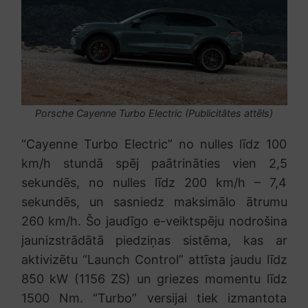
Porsche Cayenne Turbo Electric (Publicitātes attēls)
“Cayenne Turbo Electric” no nulles līdz 100
km/h stundā spēj paātrināties vien 2,5
sekundēs, no nulles līdz 200 km/h – 7,4
sekundēs, un sasniedz maksimālo ātrumu
260 km/h. Šo jaudīgo e-veiktspēju nodrošina
jaunizstrādātā piedziņas sistēma, kas ar
aktivizētu “Launch Control” attīsta jaudu līdz
850 kW (1156 ZS) un griezes momentu līdz
1500 Nm. “Turbo” versijai tiek izmantota