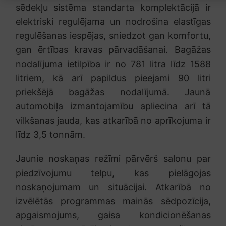
sēdekļu sistēma standarta komplektācijā ir
elektriski regulējama un nodrošina elastīgas
regulēšanas iespējas, sniedzot gan komfortu,
gan ērtības kravas pārvadāšanai. Bagāžas
nodalījuma ietilpība ir no 781 litra līdz 1588
litriem, kā arī papildus pieejami 90 litri
priekšējā bagāžas nodalījumā. Jaunā
automobiļa izmantojamību apliecina arī tā
vilkšanas jauda, kas atkarībā no aprīkojuma ir
līdz 3,5 tonnām.
Jaunie noskaņas režīmi pārvērš salonu par
piedzīvojumu telpu, kas pielāgojas
noskaņojumam un situācijai. Atkarībā no
izvēlētās programmas mainās sēdpozīcija,
apgaismojums, gaisa kondicionēšanas