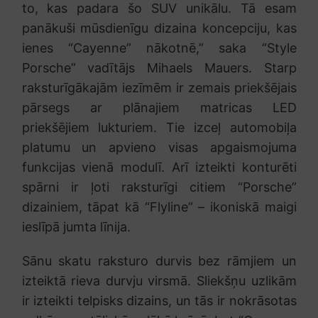
to, kas padara šo SUV unikālu. Tā esam
panākuši mūsdienīgu dizaina koncepciju, kas
ienes “Cayenne” nākotnē,” saka “Style
Porsche” vadītājs Mihaels Mauers. Starp
raksturīgākajām iezīmēm ir zemais priekšējais
pārsegs ar plānajiem matricas LED
priekšējiem lukturiem. Tie izceļ automobiļa
platumu un apvieno visas apgaismojuma
funkcijas vienā modulī. Arī izteikti konturēti
spārni ir ļoti raksturīgi citiem “Porsche”
dizainiem, tāpat kā “Flyline” – ikoniskā maigi
ieslīpā jumta līnija.
Sānu skatu raksturo durvis bez rāmjiem un
izteiktā rieva durvju virsmā. Sliekšņu uzlikām
ir izteikti telpisks dizains, un tās ir nokrāsotas