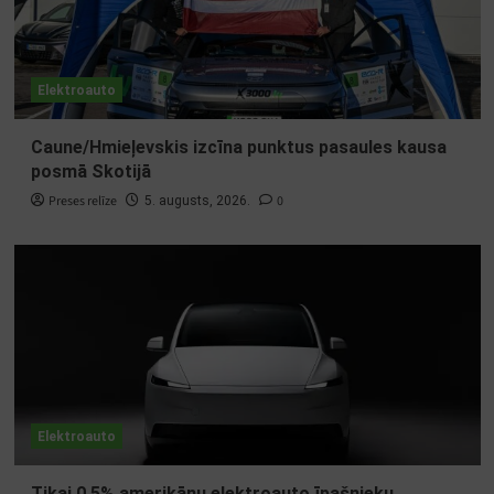
Elektroauto
Caune/Hmieļevskis izcīna punktus pasaules kausa
posmā Skotijā
Preses relīze
0
5. augusts, 2026.
Elektroauto
Tikai 0,5% amerikāņu elektroauto īpašnieku