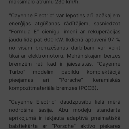
maksimālo ātrumu 230 km/h.
“Cayenne Electric” var lepoties arī labākajiem
enerģijas atgūšanas rādītājiem, sasniedzot
“Formula E” cienīgu līmeni ar rekuperācijas
jaudu līdz pat 600 kW. Ikdienā aptuveni 97 %
no visām bremzēšanas darbībām var veikt
tikai ar elektromotoru. Mehāniskajām berzes
bremzēm reti kad ir jāiesaistās. “Cayenne
Turbo” modelim papildu komplektācijā
pieejamas arī “Porsche” keramiskās
kompozītmateriāla bremzes (PCCB).
“Cayenne Electric” daudzpusību lielā mērā
nodrošina šasija. Abu modeļu standarta
aprīkojumā ir iekļauta adaptīvā pneimatiskā
balstiekārta ar “Porsche” aktīvo piekares