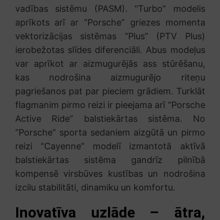
vadības sistēmu (PASM). “Turbo” modelis
aprīkots arī ar “Porsche” griezes momenta
vektorizācijas sistēmas “Plus” (PTV Plus)
ierobežotas slīdes diferenciāli. Abus modeļus
var aprīkot ar aizmugurējās ass stūrēšanu,
kas nodrošina aizmugurējo riteņu
pagriešanos pat par pieciem grādiem. Turklāt
flagmanim pirmo reizi ir pieejama arī “Porsche
Active Ride” balstiekārtas sistēma. No
“Porsche” sporta sedaniem aizgūtā un pirmo
reizi “Cayenne” modelī izmantotā aktīvā
balstiekārtas sistēma gandrīz pilnībā
kompensē virsbūves kustības un nodrošina
izcilu stabilitāti, dinamiku un komfortu.
Inovatīva uzlāde – ātra,