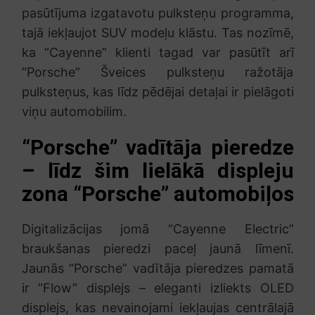
pasūtījuma izgatavotu pulksteņu programma,
tajā iekļaujot SUV modeļu klāstu. Tas nozīmē,
ka “Cayenne” klienti tagad var pasūtīt arī
“Porsche” Šveices pulksteņu ražotāja
pulksteņus, kas līdz pēdējai detaļai ir pielāgoti
viņu automobilim.
“Porsche” vadītāja pieredze
– līdz šim lielākā displeju
zona “Porsche” automobiļos
Digitalizācijas jomā “Cayenne Electric”
braukšanas pieredzi paceļ jaunā līmenī.
Jaunās “Porsche” vadītāja pieredzes pamatā
ir “Flow” displejs – eleganti izliekts OLED
displejs, kas nevainojami iekļaujas centrālajā