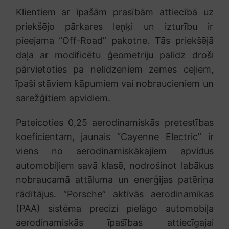
Klientiem ar īpašām prasībām attiecībā uz
priekšējo pārkares leņķi un izturību ir
pieejama “Off-Road” pakotne. Tās priekšējā
daļa ar modificētu ģeometriju palīdz droši
pārvietoties pa nelīdzeniem zemes ceļiem,
īpaši stāviem kāpumiem vai nobraucieniem un
sarežģītiem apvidiem.
Pateicoties 0,25 aerodinamiskās pretestības
koeficientam, jaunais “Cayenne Electric” ir
viens no aerodinamiskākajiem apvidus
automobiļiem savā klasē, nodrošinot labākus
nobraucamā attāluma un enerģijas patēriņa
rādītājus. “Porsche” aktīvās aerodinamikas
(PAA) sistēma precīzi pielāgo automobiļa
aerodinamiskās īpašības attiecīgajai