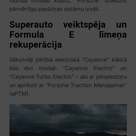
hibrīda modeļu klāstu, “Porsche” sniedzot
pilnvērtīgu piedziņas sistēmu izvēli.
Superauto veiktspēja un
Formula E līmeņa
rekuperācija
Sākotnēji pilnībā elektriskā “Cayenne” klāstā
būs divi modeļi: “Cayenne Electric” un
“Cayenne Turbo Electric” – abi ar pilnpiedziņu
un aprīkoti ar “Porsche Traction Managemet”
(ePTM).