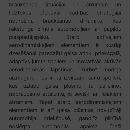
braukšanas situācijai un ātrumam un
līdztekus efektīvai vadības stratēģijai
nodrošina braukšanas dinamiku, kas
raksturīga zīmola automobiļiem ar papildu
piespiedējspēku. Starp aktīvajiem
aerodinamiskajiem elementiem ir kustīgi
dzesēšanai paredzēti gaisa atloki priekšgalā,
adaptīvs jumta spoilers un inovatīvās aktīvās
aerodinamikas lāpstiņas “Turbo” modeļa
aizmugurē. Tās ir kā izvirzāmi sānu spoileri,
kas uzlabo gaisa plūsmu, tā palielinot
nobraucamo attālumu, jo sevišķi ar lielākiem
ātrumiem. Tāpat starp aerodinamiskajiem
elementiem ir arī gaisa plūsmas novirzītāji
automobiļa priekšpusē, gandrīz pilnībā
noslēgta automobiļa apakša, īpaši