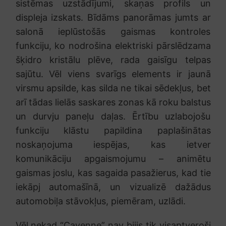
sistēmas uzstādījumi, skaņas profils un
displeja izskats. Bīdāms panorāmas jumts ar
salonā ieplūstošās gaismas kontroles
funkciju, ko nodrošina elektriski pārslēdzama
šķidro kristālu plēve, rada gaisīgu telpas
sajūtu. Vēl viens svarīgs elements ir jaunā
virsmu apsilde, kas silda ne tikai sēdekļus, bet
arī tādas lielās saskares zonas kā roku balstus
un durvju paneļu daļas. Ērtību uzlabojošu
funkciju klāstu papildina paplašinātas
noskaņojuma iespējas, kas ietver
komunikāciju apgaismojumu – animētu
gaismas joslu, kas sagaida pasažierus, kad tie
iekāpj automašīnā, un vizualizē dažādus
automobiļa stāvokļus, piemēram, uzlādi.
Vēl nekad “Cayenne” nav bijis tik visaptveroši