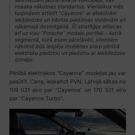
nosaka nākotnes standartus. Vienlaikus mēs
turpināsim attīstīt “Cayenne” ar efektīvām
iekšdedzes un hibrīda piedziņas sistēmām arī
nākamajā desmitgadē. Šī stratēģija attiecas
arī uz visu “Porsche” modeļu portfeli – katrā
segmentā, kurā esam pārstāvēti, klientiem
nākotnē būs iespēja izvēlēties starp pilnībā
elektrisku piedziņu un piedziņu ar iekšdedzes
dzinēju.
Pilnībā elektriskos “Cayenne” modeļus jau var
pasūtīt. Cena, ieskaitot PVN, Latvijā sākas no
109 031 eiro par “Cayenne” un 170 331 eiro
par “Cayenne Turbo”.