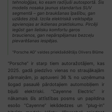
tehnoloģijas, ko esam radījuši autosportā. Šis
modelis nosaka jaunus standartus SUV
segmentā – gan braukšanas īpašību, gan
uzlādes ziņā. Izcila elektriskā veiktspēja
apvienojas ar ikdienas praktiskumu. Pircēji
iegūst gan lielisku komfortu garos
braucienos, gan nepārspējamas bezceļu
pievarēšanas iespējas.
“Porsche AG” valdes priekšsēdētājs Olivers Blūme
“Porsche” ir starp tiem autoražotājiem, kas
2025. gadā piedzīvo vienas no straujākajām
pārmaiņām, jo aptuveni 36 % no uzņēmuma
šogad pasaulē pārdotajiem automobiļiem ir
bijuši elektriski. “Cayenne Electric” ir
nākamais šīs attīstības posms un papildina
esošo “Cayenne” iekšdedzes un “plug-in”