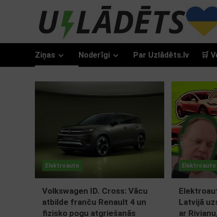
Skip
to
content
Ziņas
Noderīgi
Par Uzlādēts.lv
🛒 V
Ziņas
Elektroauto
Elektroauto
Volkswagen ID. Cross: Vācu
Elektroau
atbilde franču Renault 4 un
Latvijā u
fizisko pogu atgriešanās
ar Rivianu