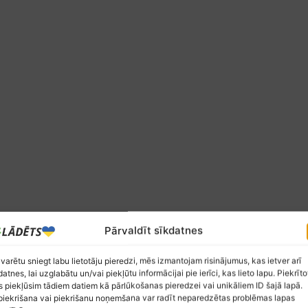
Pārvaldīt sīkdatnes
 varētu sniegt labu lietotāju pieredzi, mēs izmantojam risinājumus, kas ietver arī
datnes, lai uzglabātu un/vai piekļūtu informācijai pie ierīci, kas lieto lapu. Piekrīto
 piekļūsim tādiem datiem kā pārlūkošanas pieredzei vai unikāliem ID šajā lapā.
iekrišana vai piekrišanu noņemšana var radīt neparedzētas problēmas lapas