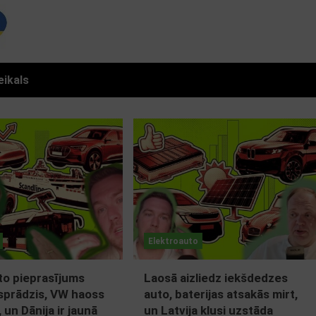
eikals
Elektroauto
to pieprasījums
Laosā aizliedz iekšdedzes
zsprādzis, VW haoss
auto, baterijas atsakās mirt,
, un Dānija ir jaunā
un Latvija klusi uzstāda