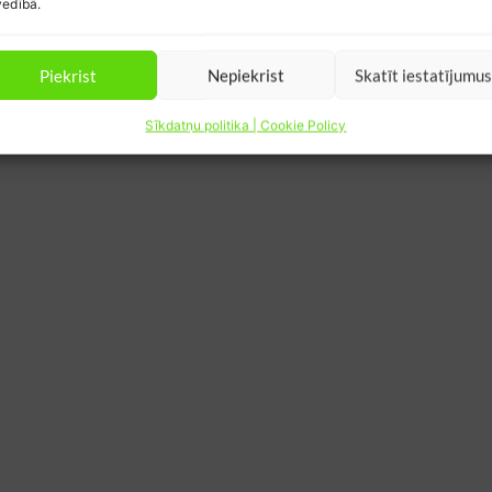
edībā.
Piekrist
Nepiekrist
Skatīt iestatījumu
Sīkdatņu politika | Cookie Policy