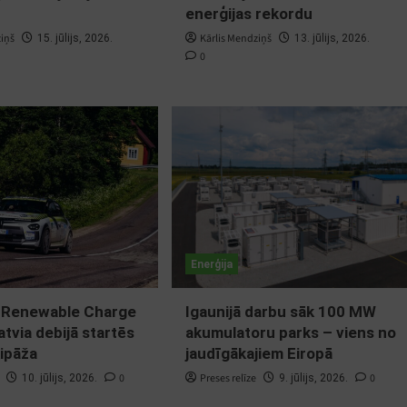
enerģijas rekordu
ziņš
Kārlis Mendziņš
15. jūlijs, 2026.
13. jūlijs, 2026.
0
Enerģija
 Renewable Charge
Igaunijā darbu sāk 100 MW
atvia debijā startēs
akumulatoru parks – viens no
ipāža
jaudīgākajiem Eiropā
0
Preses relīze
0
10. jūlijs, 2026.
9. jūlijs, 2026.