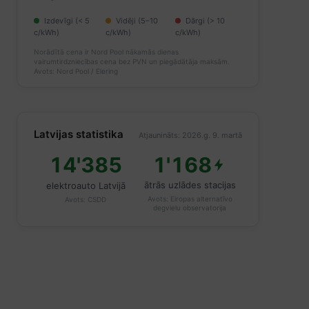
Izdevīgi (< 5
Vidēji (5–10
Dārgi (> 10
c/kWh)
c/kWh)
c/kWh)
Norādītā cena ir Nord Pool nākamās dienas
vairumtirdzniecības cena bez PVN un piegādātāja maksām.
Avots: Nord Pool / Elering
Latvijas statistika
Atjaunināts: 2026.g. 9. martā
14'385
1'168
ātrās uzlādes stacijas
elektroauto Latvijā
Avots:
Eiropas alternatīvo
Avots:
CSDD
degvielu observatorija