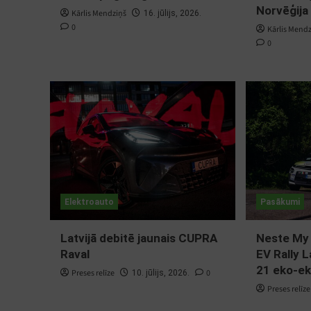
Norvēģija
Kārlis Mendziņš
16. jūlijs, 2026.
0
Kārlis Mend
0
Elektroauto
Pasākumi
Latvijā debitē jaunais CUPRA
Neste My
Raval
EV Rally L
21 eko-ek
Preses relīze
0
10. jūlijs, 2026.
Preses relīze