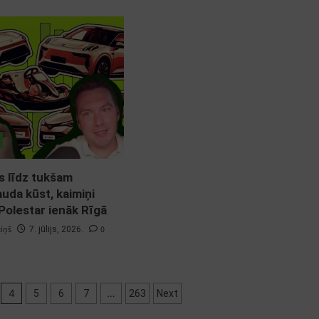
s līdz tukšam
uda kūst, kaimiņi
 Polestar ienāk Rīgā
ziņš
0
7. jūlijs, 2026.
4
…
5
6
7
263
Next