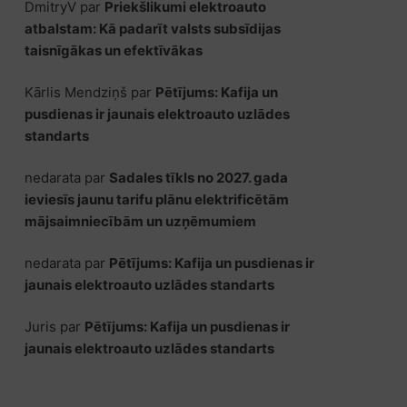
DmitryV
par
Priekšlikumi elektroauto
atbalstam: Kā padarīt valsts subsīdijas
taisnīgākas un efektīvākas
Kārlis Mendziņš
par
Pētījums: Kafija un
pusdienas ir jaunais elektroauto uzlādes
standarts
nedarata
par
Sadales tīkls no 2027. gada
ieviesīs jaunu tarifu plānu elektrificētām
mājsaimniecībām un uzņēmumiem
nedarata
par
Pētījums: Kafija un pusdienas ir
jaunais elektroauto uzlādes standarts
Juris
par
Pētījums: Kafija un pusdienas ir
jaunais elektroauto uzlādes standarts