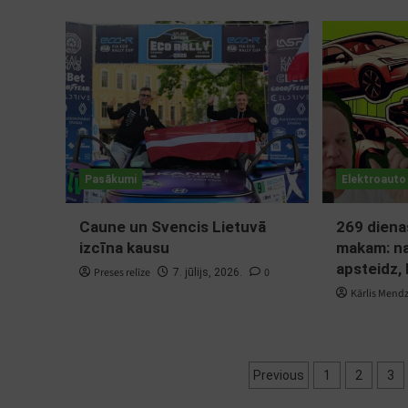
Pasākumi
Elektroauto
Caune un Svencis Lietuvā
269 diena
izcīna kausu
makam: na
apsteidz,
Preses relīze
0
7. jūlijs, 2026.
Kārlis Mend
Ziņu
Previous
1
2
3
numerācija