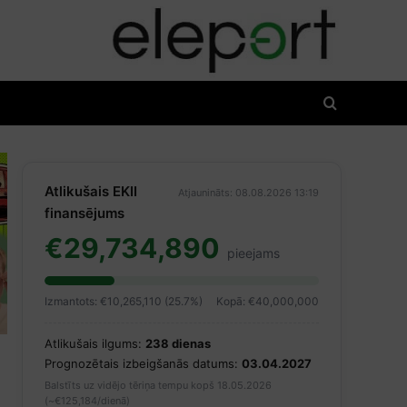
Atlikušais EKII
Atjaunināts: 08.08.2026 13:19
finansējums
€29,734,890
pieejams
Izmantots: €10,265,110 (25.7%)
Kopā: €40,000,000
Atlikušais ilgums:
238 dienas
Prognozētais izbeigšanās datums:
03.04.2027
Balstīts uz vidējo tēriņa tempu kopš 18.05.2026
(~€125,184/dienā)