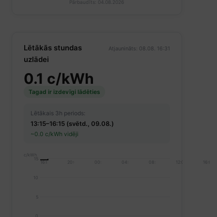
Pārbaudīts: 04.08.2026
Lētākās stundas
Atjaunināts: 08.08. 16:31
uzlādei
0.1 c/kWh
Tagad ir izdevīgi lādēties
Lētākais 3h periods:
13:15–16:15 (svētd., 09.08.)
~0.0 c/kWh vidēji
c/kWh
15
16:00
20:00
00:00
04:00
08:00
12:00
16:00
10
5
0