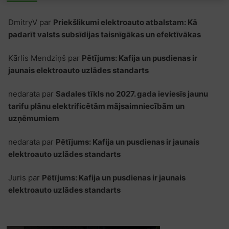
DmitryV
par
Priekšlikumi elektroauto atbalstam: Kā
padarīt valsts subsīdijas taisnīgākas un efektīvākas
Kārlis Mendziņš
par
Pētījums: Kafija un pusdienas ir
jaunais elektroauto uzlādes standarts
nedarata
par
Sadales tīkls no 2027. gada ieviesīs jaunu
tarifu plānu elektrificētām mājsaimniecībām un
uzņēmumiem
nedarata
par
Pētījums: Kafija un pusdienas ir jaunais
elektroauto uzlādes standarts
Juris
par
Pētījums: Kafija un pusdienas ir jaunais
elektroauto uzlādes standarts