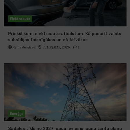
Elektroauto
Priekšlikumi elektroauto atbalstam: Kā padarīt valsts
subsīdijas taisnīgākas un efektīvākas
Kārlis Mendziņš
1
7. augusts, 2026.
Enerģija
Sadales tīkls no 2027. gada ieviesīs jaunu tarifu plānu