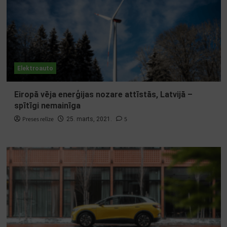
Elektroauto
Eiropā vēja enerģijas nozare attīstās, Latvijā –
spītīgi nemainīga
Preses relīze
5
25. marts, 2021.