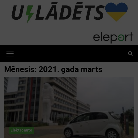
Skip
to
content
Primary
Menu
Mēnesis:
2021. gada marts
Elektroauto