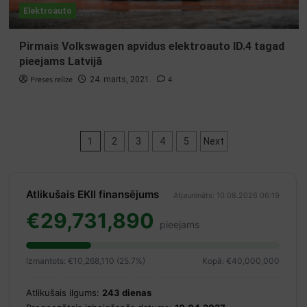
Elektroauto
Pirmais Volkswagen apvidus elektroauto ID.4 tagad
pieejams Latvijā
Preses relīze
4
24. marts, 2021.
Ziņu
1
2
3
4
5
Next
numerācija
pēc
Atlikušais EKII finansējums
Atjaunināts: 10.08.2026 06:19
lappusēm
€29,731,890
pieejams
Izmantots: €10,268,110 (25.7%)
Kopā: €40,000,000
Atlikušais ilgums:
243 dienas