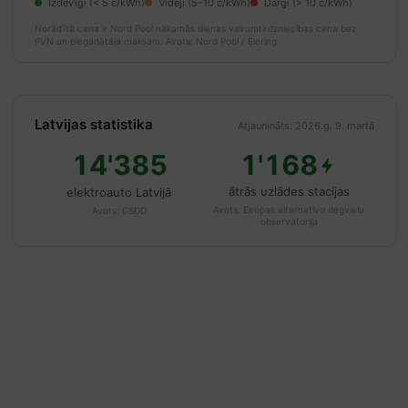
Izdevīgi (< 5 c/kWh)
Vidēji (5–10 c/kWh)
Dārgi (> 10 c/kWh)
Norādītā cena ir Nord Pool nākamās dienas vairumtirdzniecības cena bez
PVN un piegādātāja maksām.
Avots: Nord Pool / Elering
Latvijas statistika
Atjaunināts: 2026.g. 9. martā
14'385
1'168
ātrās uzlādes stacijas
elektroauto Latvijā
Avots:
Eiropas alternatīvo degvielu
Avots:
CSDD
observatorija