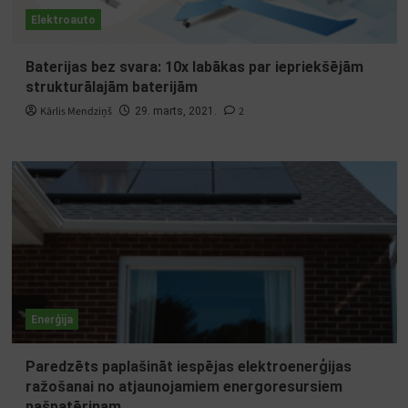
Elektroauto
Baterijas bez svara: 10x labākas par iepriekšējām
strukturālajām baterijām
Kārlis Mendziņš
2
29. marts, 2021.
Enerģija
Paredzēts paplašināt iespējas elektroenerģijas
ražošanai no atjaunojamiem energoresursiem
pašpatēriņam