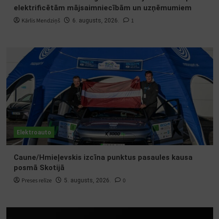
elektrificētām mājsaimniecībām un uzņēmumiem
Kārlis Mendziņš
1
6. augusts, 2026.
Elektroauto
Caune/Hmieļevskis izcīna punktus pasaules kausa
posmā Skotijā
Preses relīze
0
5. augusts, 2026.