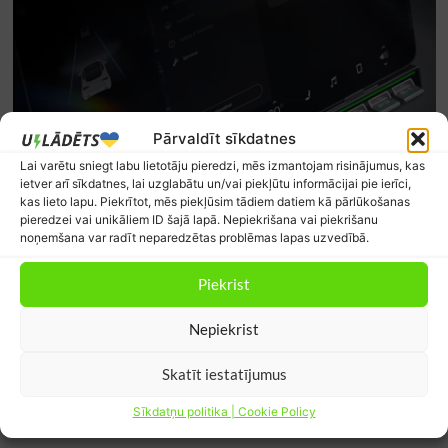
Pārvaldīt sīkdatnes
Lai varētu sniegt labu lietotāju pieredzi, mēs izmantojam risinājumus, kas
ietver arī sīkdatnes, lai uzglabātu un/vai piekļūtu informācijai pie ierīci,
kas lieto lapu. Piekrītot, mēs piekļūsim tādiem datiem kā pārlūkošanas
pieredzei vai unikāliem ID šajā lapā. Nepiekrišana vai piekrišanu
noņemšana var radīt neparedzētas problēmas lapas uzvedībā.
Piekrist
Nepiekrist
Skatīt iestatījumus
Sīkdatņu politika | Cookie Policy
Jaunākie komentāri