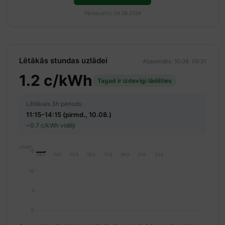
Pārbaudīts: 04.08.2026
Lētākās stundas uzlādei
Atjaunināts: 10.08. 09:31
1.2 c/kWh
Tagad ir izdevīgi lādēties
Lētākais 3h periods:
11:15–14:15 (pirmd., 10.08.)
~0.7 c/kWh vidēji
c/kWh
15
09:00
11:00
13:00
15:00
17:00
19:00
21:00
23:00
10
5
0