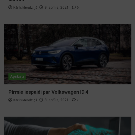
Kārlis Mendziņš
0
9. aprīlis, 2021.
Apskati
Pirmie iespaidi par Volkswagen ID.4
Kārlis Mendziņš
2
8. aprīlis, 2021.