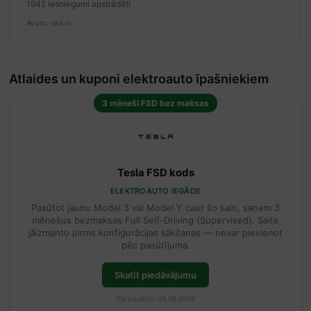
1942 iesniegumi apstrādāti
Avots: ekii.lv
Atlaides un kuponi elektroauto īpašniekiem
3 mēneši FSD bez maksas
Tesla FSD kods
ELEKTROAUTO IEGĀDE
Pasūtot jaunu Model 3 vai Model Y caur šo saiti, saņem 3
mēnešus bezmaksas Full Self-Driving (Supervised). Saite
jāizmanto pirms konfigurācijas sākšanas — nevar pievienot
pēc pasūtījuma.
Skatīt piedāvājumu
Pārbaudīts: 04.08.2026