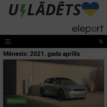
Skip
to
content
Primary
Menu
Mēnesis:
2021. gada aprīlis
Elektroauto