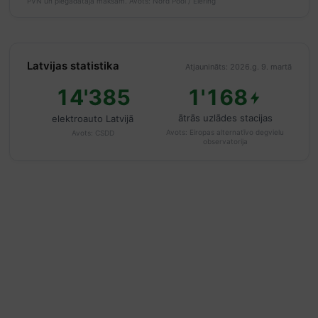
PVN un piegādātāja maksām.
Avots: Nord Pool / Elering
Latvijas statistika
Atjaunināts: 2026.g. 9. martā
14'385
1'168
ātrās uzlādes stacijas
elektroauto Latvijā
Avots:
Eiropas alternatīvo degvielu
Avots:
CSDD
observatorija