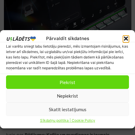
Pārvaldīt sīkdatnes
Lai varētu sniegt labu lietotāju pieredzi, mēs izmantojam risinājumus, kas
ietver arī sīkdatnes, lai uzglabātu un/vai piekļūtu informācijai pie ierīci,
kas lieto lapu. Piekrītot, mēs piekļūsim tādiem datiem kā pārlūkošanas
pieredzei vai unikāliem ID šajā lapā. Nepiekrišana vai piekrišanu
noņemšana var radīt neparedzētas problēmas lapas uzvedībā.
Piekrist
Nepiekrist
Skatīt iestatījumus
Jaunākie komentāri
Sīkdatņu politika | Cookie Policy
Juris
par
Pētījums: Kafija un pusdienas ir jaunais