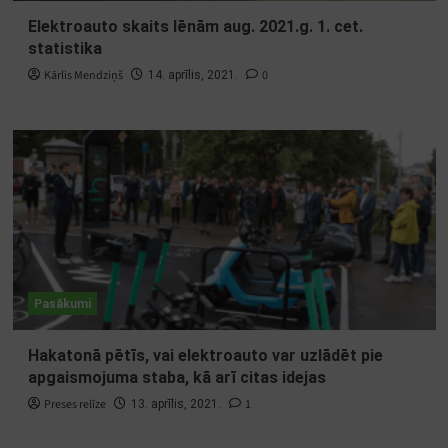
Elektroauto skaits lēnām aug. 2021.g. 1. cet.
statistika
Kārlis Mendziņš
0
14. aprīlis, 2021.
Pasākumi
Hakatonā pētīs, vai elektroauto var uzlādēt pie
apgaismojuma staba, kā arī citas idejas
Preses relīze
1
13. aprīlis, 2021.