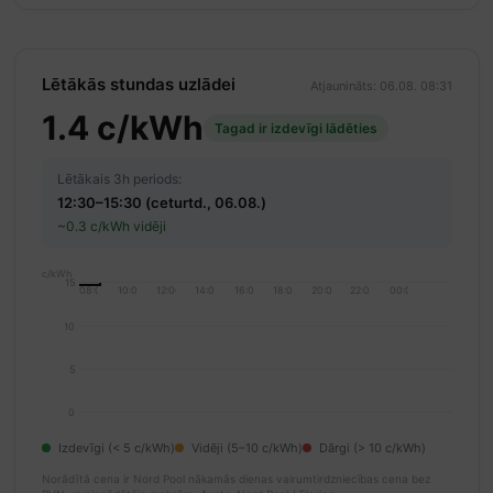
Lētākās stundas uzlādei
Atjaunināts: 06.08. 08:31
1.4 c/kWh
Tagad ir izdevīgi lādēties
Lētākais 3h periods:
12:30–15:30 (ceturtd., 06.08.)
~0.3 c/kWh vidēji
c/kWh
15
08:00
10:00
12:00
14:00
16:00
18:00
20:00
22:00
00:00
10
5
0
Izdevīgi (< 5 c/kWh)
Vidēji (5–10 c/kWh)
Dārgi (> 10 c/kWh)
Norādītā cena ir Nord Pool nākamās dienas vairumtirdzniecības cena bez