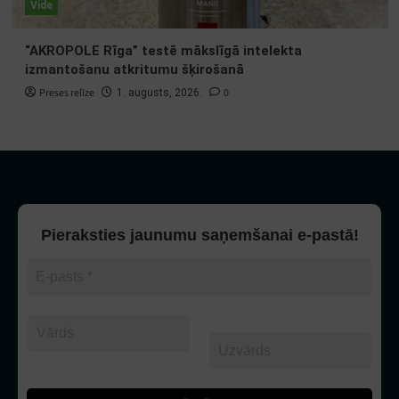
Vide
“AKROPOLE Rīga” testē mākslīgā intelekta
izmantošanu atkritumu šķirošanā
Preses relīze
0
1. augusts, 2026.
Pieraksties jaunumu saņemšanai e-pastā!