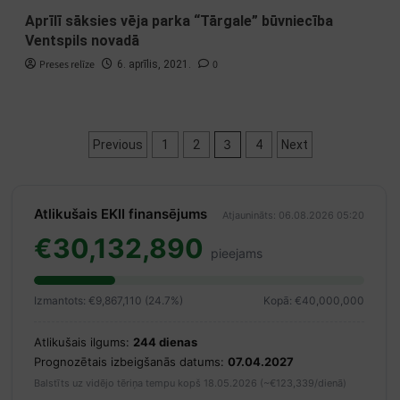
Aprīlī sāksies vēja parka “Tārgale” būvniecība
Ventspils novadā
Preses relīze
0
6. aprīlis, 2021.
Ziņu
3
Previous
1
2
4
Next
numerācija
pēc
Atlikušais EKII finansējums
Atjaunināts: 06.08.2026 05:20
lappusēm
€30,132,890
pieejams
Izmantots: €9,867,110 (24.7%)
Kopā: €40,000,000
Atlikušais ilgums:
244 dienas
Prognozētais izbeigšanās datums:
07.04.2027
Balstīts uz vidējo tēriņa tempu kopš 18.05.2026 (~€123,339/dienā)