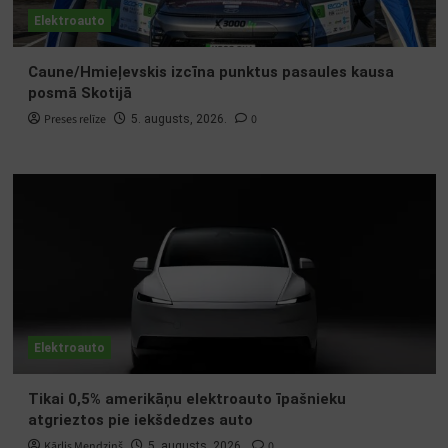
Elektroauto
Caune/Hmieļevskis izcīna punktus pasaules kausa
posmā Skotijā
Preses relīze
0
5. augusts, 2026.
Elektroauto
Tikai 0,5% amerikāņu elektroauto īpašnieku
atgrieztos pie iekšdedzes auto
Kārlis Mendziņš
0
5. augusts, 2026.