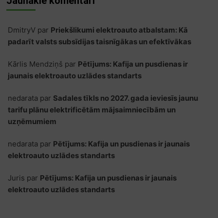
Jaunākie komentāri
DmitryV
par
Priekšlikumi elektroauto atbalstam: Kā
padarīt valsts subsīdijas taisnīgākas un efektīvākas
Kārlis Mendziņš
par
Pētījums: Kafija un pusdienas ir
jaunais elektroauto uzlādes standarts
nedarata
par
Sadales tīkls no 2027. gada ieviesīs jaunu
tarifu plānu elektrificētām mājsaimniecībām un
uzņēmumiem
nedarata
par
Pētījums: Kafija un pusdienas ir jaunais
elektroauto uzlādes standarts
Juris
par
Pētījums: Kafija un pusdienas ir jaunais
elektroauto uzlādes standarts