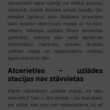
izbraucienā tepat Latvijā vai tālākā ārzemju
ceļojumā, mobilā lietotne sniedz iespēju līdz
detaļām izplānot auto lādēšanu brauciena
laikā. Ievadot elektroauto modeli un norādot
vēlamo baterijas uzlādes līmeni ierodoties
galamērķī, lietotne jūsu vietā aprēķinās
atbilstošāko maršrutu, noteiks ērtākās
uzlādes vietas un nepieciešamo uzlādes
ilgumu katrā no tām.
Atcerieties – uzlādes
stacijas nav stāvvietas
Kāpēc neizmantot uzlādes staciju, kā labu
stāvvietu? Tam ir divi iemesli – jūs maksāsiet
par uzlādi, kas jums nav nepieciešama, kā arī