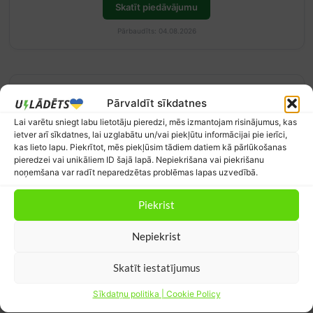
Skatīt piedāvājumu
Pārbaudīts: 04.08.2026
Lētākās stundas uzlādei
Atjaunināts: 09.08. 01:31
Pārvaldīt sīkdatnes
0.5 c/kWh
Lai varētu sniegt labu lietotāju pieredzi, mēs izmantojam risinājumus, kas
Tagad ir izdevīgi lādēties
ietver arī sīkdatnes, lai uzglabātu un/vai piekļūtu informācijai pie ierīci,
kas lieto lapu. Piekrītot, mēs piekļūsim tādiem datiem kā pārlūkošanas
Lētākais 3h periods:
pieredzei vai unikāliem ID šajā lapā. Nepiekrišana vai piekrišanu
13:15–16:15 (svētd., 09.08.)
noņemšana var radīt neparedzētas problēmas lapas uzvedībā.
~0.0 c/kWh vidēji
Piekrist
c/kWh
15
01:00
04:00
07:00
10:00
13:00
16:00
19:00
22:00
Nepiekrist
10
Skatīt iestatījumus
5
Sīkdatņu politika | Cookie Policy
0