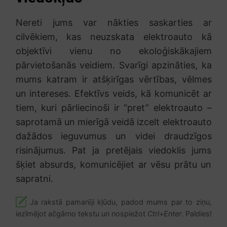
Nereti jums var nākties saskarties ar
cilvēkiem, kas neuzskata elektroauto kā
objektīvi vienu no ekoloģiskākajiem
pārvietošanās veidiem. Svarīgi apzināties, ka
mums katram ir atšķirīgas vērtības, vēlmes
un intereses. Efektīvs veids, kā komunicēt ar
tiem, kuri pārliecinoši ir “pret” elektroauto –
saprotamā un mierīgā veidā izcelt elektroauto
dažādos ieguvumus un videi draudzīgos
risinājumus. Pat ja pretējais viedoklis jums
šķiet absurds, komunicējiet ar vēsu prātu un
sapratni.
Ja rakstā pamanīji kļūdu, padod mums par to ziņu,
iezīmējot ačgārno tekstu un nospiežot
Ctrl+Enter
. Paldies!