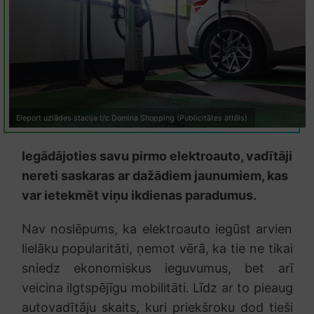
Eleport uzlādes stacija t/c Domina Shopping (Publicitātes attēls)
Iegādājoties savu pirmo elektroauto, vadītāji
nereti saskaras ar dažādiem jaunumiem, kas
var ietekmēt viņu ikdienas paradumus.
Nav noslēpums, ka elektroauto iegūst arvien
lielāku popularitāti, ņemot vērā, ka tie ne tikai
sniedz ekonomiskus ieguvumus, bet arī
veicina ilgtspējīgu mobilitāti. Līdz ar to pieaug
autovadītāju skaits, kuri priekšroku dod tieši