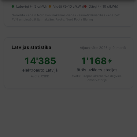
Izdevīgi (< 5 c/kWh)
Vidēji (5–10 c/kWh)
Dārgi (> 10 c/kWh)
Norādītā cena ir Nord Pool nākamās dienas vairumtirdzniecības cena bez
PVN un piegādātāja maksām.
Avots: Nord Pool / Elering
Latvijas statistika
Atjaunināts: 2026.g. 9. martā
14'385
1'168
ātrās uzlādes stacijas
elektroauto Latvijā
Avots:
Eiropas alternatīvo degvielu
Avots:
CSDD
observatorija