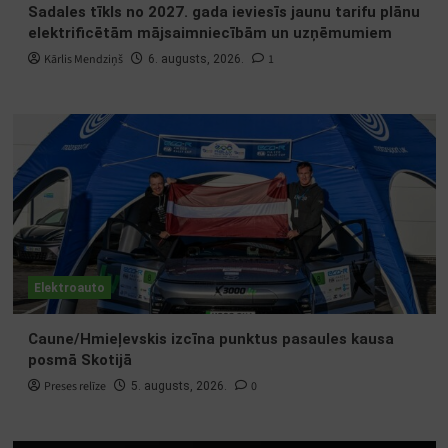
Sadales tīkls no 2027. gada ieviesīs jaunu tarifu plānu
elektrificētām mājsaimniecībām un uzņēmumiem
Kārlis Mendziņš
1
6. augusts, 2026.
Elektroauto
Caune/Hmieļevskis izcīna punktus pasaules kausa
posmā Skotijā
Preses relīze
0
5. augusts, 2026.