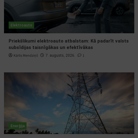
Elektroauto
Priekšlikumi elektroauto atbalstam: Kā padarīt valsts
subsīdijas taisnīgākas un efektīvākas
Kārlis Mendziņš
1
7. augusts, 2026.
Enerģija