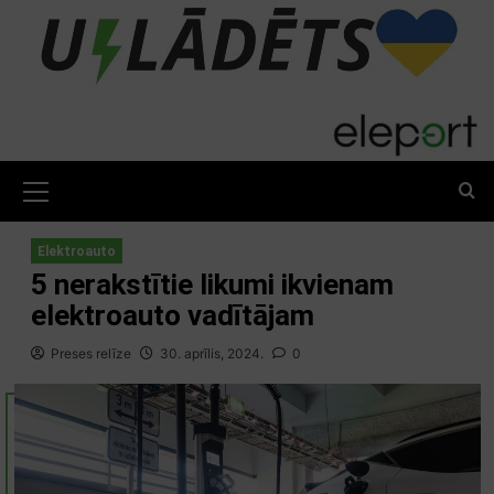
Skip
to
content
Primary
Menu
Elektroauto
5 nerakstītie likumi ikvienam
elektroauto vadītājam
Preses relīze
30. aprīlis, 2024.
0