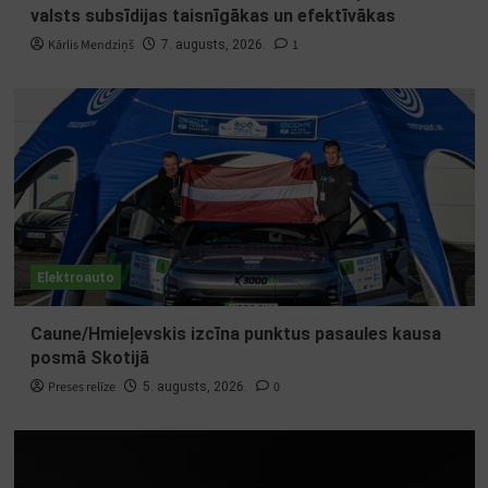
valsts subsīdijas taisnīgākas un efektīvākas
Kārlis Mendziņš
1
7. augusts, 2026.
Elektroauto
Caune/Hmieļevskis izcīna punktus pasaules kausa
posmā Skotijā
Preses relīze
0
5. augusts, 2026.