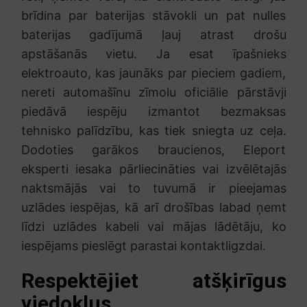
brīdina par baterijas stāvokli un pat nulles
baterijas gadījumā ļauj atrast drošu
apstāšanās vietu. Ja esat īpašnieks
elektroauto, kas jaunāks par pieciem gadiem,
nereti automašīnu zīmolu oficiālie pārstāvji
piedāvā iespēju izmantot bezmaksas
tehnisko palīdzību, kas tiek sniegta uz ceļa.
Dodoties garākos braucienos, Eleport
eksperti iesaka pārliecināties vai izvēlētajās
naktsmājās vai to tuvumā ir pieejamas
uzlādes iespējas, kā arī drošības labad ņemt
līdzi uzlādes kabeli vai mājas lādētāju, ko
iespējams pieslēgt parastai kontaktligzdai.
Respektējiet atšķirīgus
viedokļus