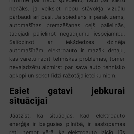
informē par riepu spiedienu, taču par sliktu
nenāks, ja veiksiet riepu stāvokļa vizuālu
pārbaudi arī paši. Ja spiediens ir pārāk zems,
automašīnas bremzēšanas ceļš palielinās,
tādējādi palielinot negadījumu iespējamību.
Salīdzinot ar iekšdedzes dzinēja
automašīnām, elektroauto ir mazāk detaļu,
kas varētu radīt tehniskas problēmas, tomēr
nevajadzētu aizmirst par sava auto tehnisko
apkopi un sekot līdzi ražotāja ieteikumiem.
Esiet gatavi jebkurai
situācijai
Jāatzīst, ka situācijas, kad elektroauto
enerģija ir beigusies pilnībā, ir sastopamas
reti, ņemot vērā, ka elektroauto laicīgi jūs