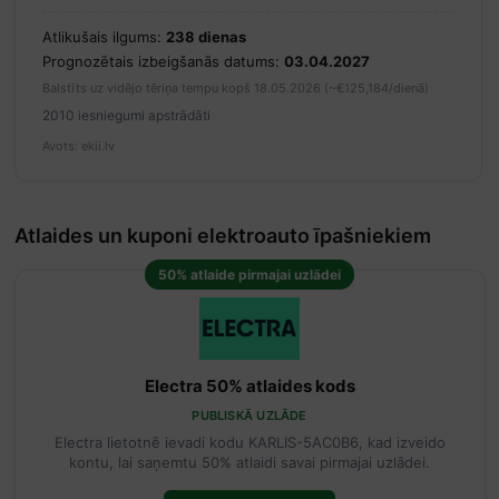
Atlikušais ilgums:
238 dienas
Prognozētais izbeigšanās datums:
03.04.2027
Balstīts uz vidējo tēriņa tempu kopš 18.05.2026 (~€125,184/dienā)
2010 iesniegumi apstrādāti
Avots: ekii.lv
Atlaides un kuponi elektroauto īpašniekiem
50% atlaide pirmajai uzlādei
Electra 50% atlaides kods
PUBLISKĀ UZLĀDE
Electra lietotnē ievadi kodu KARLIS-5AC0B6, kad izveido
kontu, lai saņemtu 50% atlaidi savai pirmajai uzlādei.