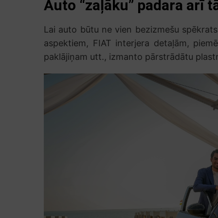
Auto “zaļāku” padara arī t
Lai auto būtu ne vien bezizmešu spēkrats
aspektiem, FIAT interjera detaļām, piemē
paklājiņam utt., izmanto pārstrādātu plast