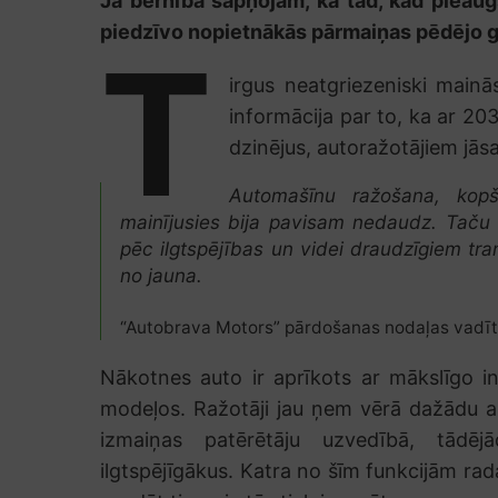
Ja bērnībā sapņojām, ka tad, kad pieaugs
piedzīvo nopietnākās pārmaiņas pēdējo gadu
T
irgus neatgriezeniski mainā
informācija par to, ka ar 20
dzinējus, autoražotājiem jāsa
Automašīnu ražošana, kop
mainījusies bija pavisam nedaudz. Taču
pēc ilgtspējības un videi draudzīgiem tra
no jauna.
“Autobrava Motors” pārdošanas nodaļas vadīt
Nākotnes auto ir aprīkots ar mākslīgo in
modeļos. Ražotāji jau ņem vērā dažādu ap
izmaiņas patērētāju uzvedībā, tādēj
ilgtspējīgākus. Katra no šīm funkcijām rada