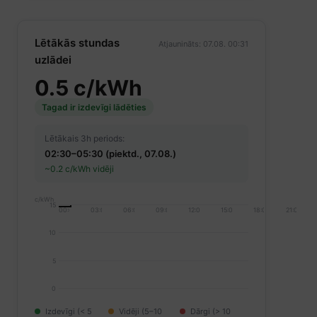
Lētākās stundas
Atjaunināts: 07.08. 00:31
uzlādei
0.5 c/kWh
Tagad ir izdevīgi lādēties
Lētākais 3h periods:
02:30–05:30 (piektd., 07.08.)
~0.2 c/kWh vidēji
c/kWh
15
00:00
03:00
06:00
09:00
12:00
15:00
18:00
21:00
10
5
0
Izdevīgi (< 5
Vidēji (5–10
Dārgi (> 10