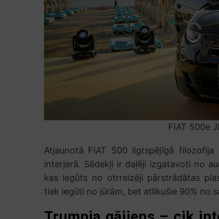
FIAT 500e J
Atjaunotā FIAT 500 ilgtspējīgā filozofija 
interjerā. Sēdekļi ir daļēji izgatavoti no 
kas iegūts no otrreizēji pārstrādātas pl
tiek iegūti no jūrām, bet atlikušie 90% no
Trumpja gājiens – cik int