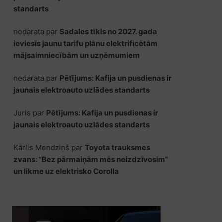
standarts
nedarata
par
Sadales tīkls no 2027. gada
ieviesīs jaunu tarifu plānu elektrificētām
mājsaimniecībām un uzņēmumiem
nedarata
par
Pētījums: Kafija un pusdienas ir
jaunais elektroauto uzlādes standarts
Juris
par
Pētījums: Kafija un pusdienas ir
jaunais elektroauto uzlādes standarts
Kārlis Mendziņš
par
Toyota trauksmes
zvans: “Bez pārmaiņām mēs neizdzīvosim”
un likme uz elektrisko Corolla