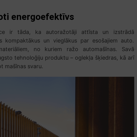
ļoti energoefektīvs
e ir tāda, ka autoražotāji attīsta un izstrādā
ļus kompaktākus un vieglākus par esošajiem auto.
materiāliem, no kuriem ražo automašīnas. Savā
gsto tehnoloģiju produktu – oglekļa šķiedras, kā arī
ot mašīnas svaru.