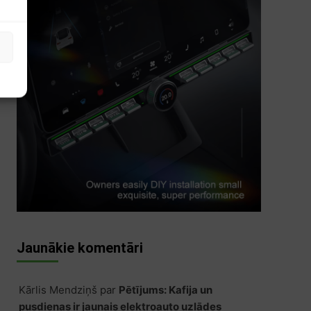
s
Jaunākie komentāri
Kārlis Mendziņš
par
Pētījums: Kafija un
pusdienas ir jaunais elektroauto uzlādes