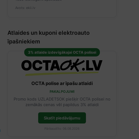
Avots: ekii.lv
Atlaides un kuponi elektroauto
īpašniekiem
3% atlaide izdevīgākajai OCTA polisei
OCTA polise ar īpašu atlaidi
PAKALPOJUMI
Promo kods UZLADETSOK piešķir OCTA polisei no
zemākās cenas vēl papildus 3% atlaidi
Skatīt piedāvājumu
Pārbaudīts: 06.08.2026