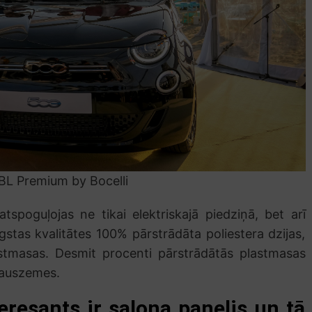
BL Premium by Bocelli
atspoguļojas ne tikai elektriskajā piedziņā, bet arī
augstas kvalitātes 100% pārstrādāta poliestera dzijas,
astmasas. Desmit procenti pārstrādātās plastmasas
 sauszemes.
eresants ir salona panelis un tā