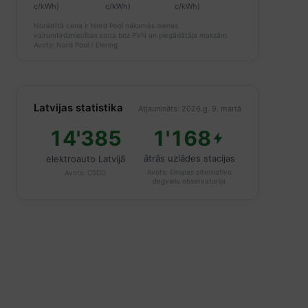
c/kWh)
c/kWh)
c/kWh)
Norādītā cena ir Nord Pool nākamās dienas
vairumtirdzniecības cena bez PVN un piegādātāja maksām.
Avots: Nord Pool / Elering
Latvijas statistika
Atjaunināts: 2026.g. 9. martā
14'385
1'168
ātrās uzlādes stacijas
elektroauto Latvijā
Avots:
Eiropas alternatīvo
Avots:
CSDD
degvielu observatorija