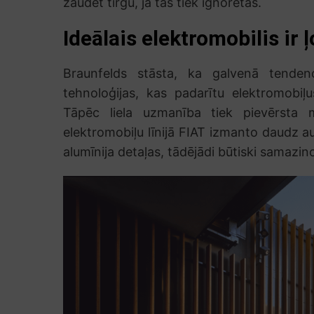
zaudēt tirgu, ja tās tiek ignorētas.
Ideālais elektromobilis ir 
Braunfelds stāsta, ka galvenā tendenc
tehnoloģijas, kas padarītu elektromobi
Tāpēc liela uzmanība tiek pievērsta 
elektromobiļu līnijā FIAT izmanto daudz au
alumīnija detaļas, tādējādi būtiski samazin