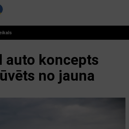
eikals
d auto koncepts
būvēts no jauna