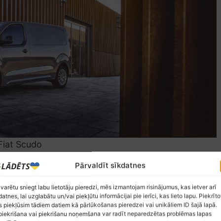
Fiat Scudo
Pārvaldīt sīkdatnes
elementiem, kas samazina elektroenerģijas patēriņu,
got acij nemanāmos veidos, piemēram, slēptajos
 varētu sniegt labu lietotāju pieredzi, mēs izmantojam risinājumus, kas ietver arī
īnas apakšējo daļu no vēja radītām satricinājumiem,
datnes, lai uzglabātu un/vai piekļūtu informācijai pie ierīci, kas lieto lapu. Piekrīto
 piekļūsim tādiem datiem kā pārlūkošanas pieredzei vai unikāliem ID šajā lapā.
pmales.
iekrišana vai piekrišanu noņemšana var radīt neparedzētas problēmas lapas