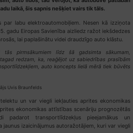
im, auto lidos, tad vērojot, kā autobūve patlaban
 laikā, šis sapnis nešķiet vairs tik tāls.
s par labu elektroautomobiļiem. Nesen kā izziņota
35. gadu Eiropas Savienība aizliedz ražot iekšdedzes
rosās, lai paplašinātu videi draudzīgo auto klāstu.
š tās pirmsākumiem līdz šā gadsimta sākumam,
 tagad redzam, ka, reaģējot uz sabiedrības prasībām
nsportlīdzekļiem, auto koncepts lielā mērā tiek būvēts
ājs Uvis Braunfelds
telektu un var viegli iekļauties aprites ekonomikas
rites ekonomikas attīstības scenāriju prognozētās
ādi padarot transportlīdzekļus pieejamākus un
 jaunus izaicinājumus autoražotājiem, kuri var viegli