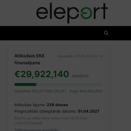
Atlikušais EKII
Atjaunināts: 06.08.2026 21:19
finansējums
€29,922,140
pieejams
Izmantots: €10,077,860 (25.2%)
Kopā: €40,000,000
Atlikušais ilgums:
238 dienas
Prognozētais izbeigšanās datums:
01.04.2027
Balstīts uz vidējo tēriņa tempu kopš 18.05.2026
(~€125,973/dienā)
1980 iesniegumi apstrādāti