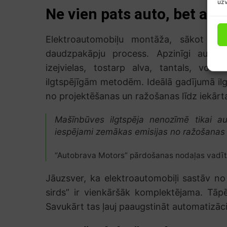
uzv
Ne vien pats auto, bet arī 
Elektroautomobiļu montāža, sākot no i
daudzpakāpju process. Apzinīgi autora
izejvielas, tostarp alva, tantals, volf
ilgtspējīgām metodēm. Ideālā gadījumā ilg
no projektēšanas un ražošanas līdz iekārtas 
Mašīnbūves ilgtspēja nenozīmē tikai a
iespējami zemākas emisijas no ražošanas 
“Autobrava Motors” pārdošanas nodaļas vadīt
Jāuzsver, ka elektroautomobiļi sastāv n
sirds” ir vienkāršāk komplektējama. Tāp
Savukārt tas ļauj paaugstināt automatizāci