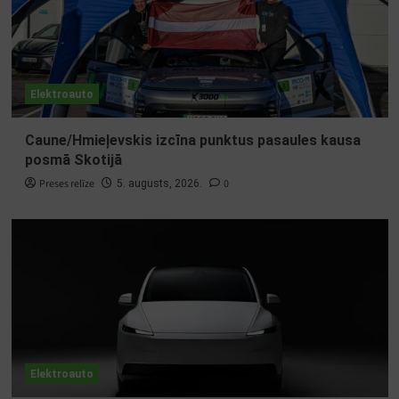
Elektroauto
Caune/Hmieļevskis izcīna punktus pasaules kausa
posmā Skotijā
Preses relīze
0
5. augusts, 2026.
Elektroauto