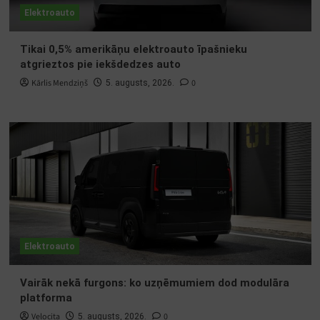
Elektroauto
Tikai 0,5% amerikāņu elektroauto īpašnieku
atgrieztos pie iekšdedzes auto
Kārlis Mendziņš
0
5. augusts, 2026.
Elektroauto
Vairāk nekā furgons: ko uzņēmumiem dod modulāra
platforma
Velocita
0
5. augusts, 2026.