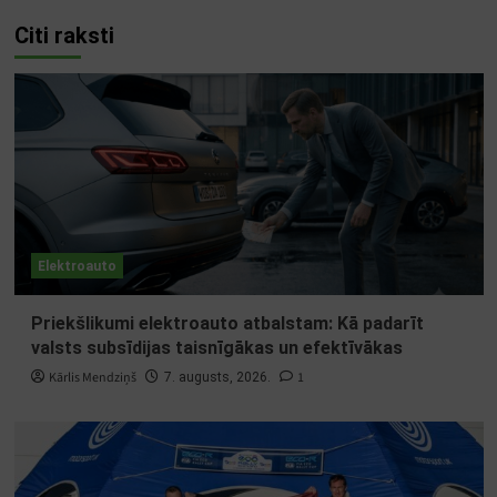
Citi raksti
Elektroauto
Priekšlikumi elektroauto atbalstam: Kā padarīt
valsts subsīdijas taisnīgākas un efektīvākas
Kārlis Mendziņš
1
7. augusts, 2026.