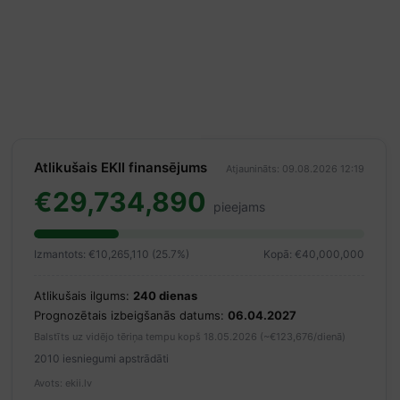
Atlikušais EKII finansējums
Atjaunināts: 09.08.2026 12:19
€29,734,890
pieejams
Izmantots: €10,265,110 (25.7%)
Kopā: €40,000,000
Atlikušais ilgums:
240 dienas
Prognozētais izbeigšanās datums:
06.04.2027
Balstīts uz vidējo tēriņa tempu kopš 18.05.2026 (~€123,676/dienā)
2010 iesniegumi apstrādāti
Avots: ekii.lv