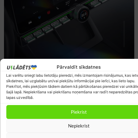
Pārvaldīt sīkdatnes
Lai varētu sniegt labu lietotāju pieredzi, mēs izmantojam risinājumus, kas ietv
sīkdatnes, lai uzglabātu un/vai piekļūtu informācijai pie ierīci, kas lieto lapu.
Piekrītot, mēs piekļūsim tādiem datiem kā pārlūkošanas pieredzei vai unikāl
Jaunākie komentāri
šajā lapā. Nepiekrišana vai piekrišanu noņemšana var radīt neparedzētas p
lapas uzvedībā.
DmitryV
par
Priekšlikumi elektroauto atbalstam: Kā
Piekrist
padarīt valsts subsīdijas taisnīgākas un efektīvākas
Nepiekrist
Kārlis Mendziņš
par
Pētījums: Kafija un pusdienas ir