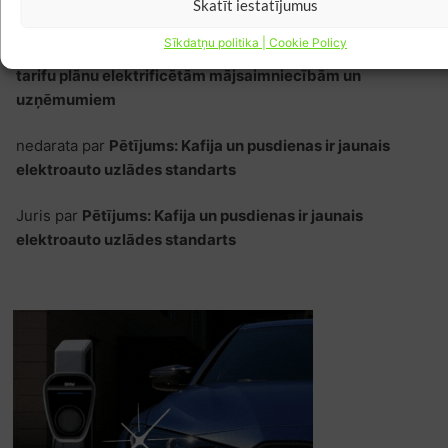
Skatīt iestatījumus
jaunais elektroauto uzlādes standarts
Sīkdatņu politika | Cookie Policy
nedarata
par
Sadales tīkls no 2027. gada ieviesīs jaunu
tarifu plānu elektrificētām mājsaimniecībām un
uzņēmumiem
nedarata
par
Pētījums: Kafija un pusdienas ir jaunais
elektroauto uzlādes standarts
Juris
par
Pētījums: Kafija un pusdienas ir jaunais
elektroauto uzlādes standarts