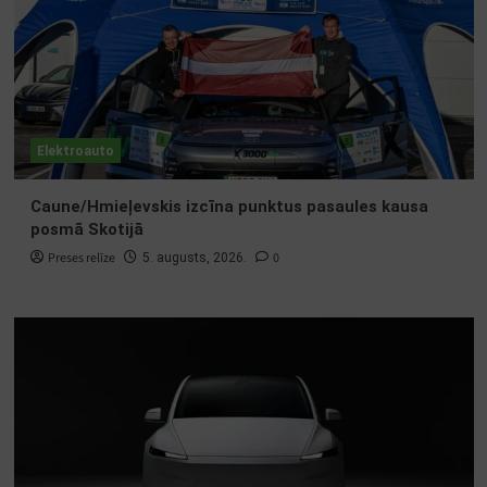
Elektroauto
Caune/Hmieļevskis izcīna punktus pasaules kausa
posmā Skotijā
Preses relīze
0
5. augusts, 2026.