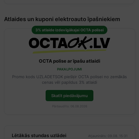
Atlaides un kuponi elektroauto īpašniekiem
3% atlaide izdevīgākajai OCTA polisei
OCTA polise ar īpašu atlaidi
PAKALPOJUMI
Promo kods UZLADETSOK piešķir OCTA polisei no zemākās
cenas vēl papildus 3% atlaidi
Skatīt piedāvājumu
Pārbaudīts: 06.08.2026
Lētākās stundas uzlādei
Atjaunināts: 09.08. 15:31