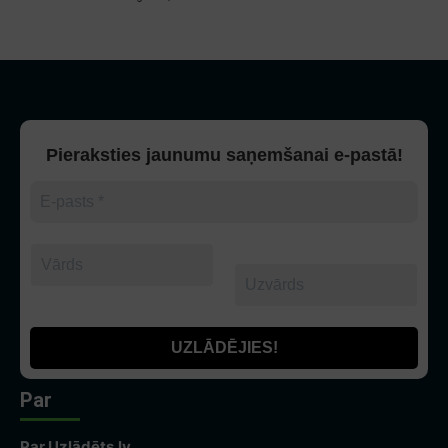
Pieraksties jaunumu saņemšanai e-pastā!
Par
Par Uzlādēts.lv