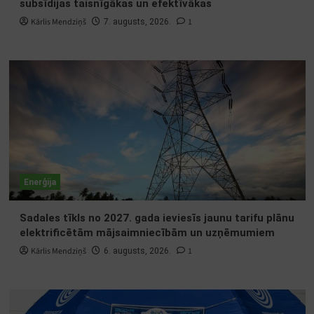
subsīdijas taisnīgākas un efektīvākas
Kārlis Mendziņš
1
7. augusts, 2026.
Enerģija
Sadales tīkls no 2027. gada ieviesīs jaunu tarifu plānu
elektrificētām mājsaimniecībām un uzņēmumiem
Kārlis Mendziņš
1
6. augusts, 2026.