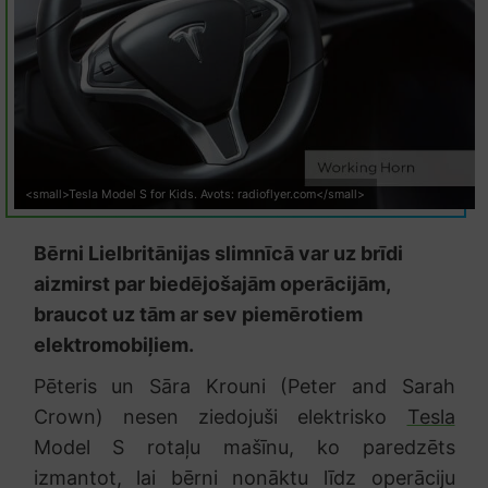
<small>Tesla Model S for Kids. Avots: radioflyer.com</small>
Bērni Lielbritānijas slimnīcā var uz brīdi
aizmirst par biedējošajām operācijām,
braucot uz tām ar sev piemērotiem
elektromobiļiem.
Pēteris un Sāra Krouni (Peter and Sarah
Crown) nesen ziedojuši elektrisko
Tesla
Model S rotaļu mašīnu, ko paredzēts
izmantot, lai bērni nonāktu līdz operāciju