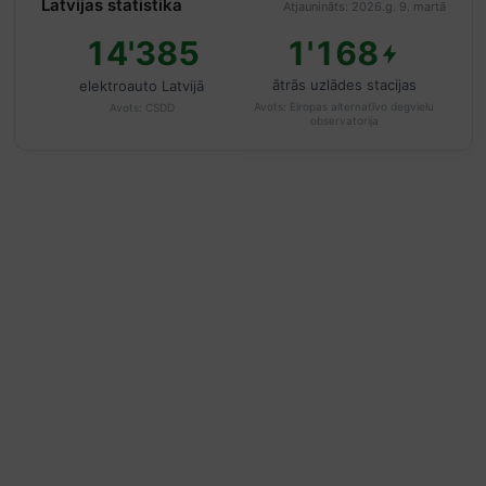
Latvijas statistika
Atjaunināts: 2026.g. 9. martā
14'385
1'168
ātrās uzlādes stacijas
elektroauto Latvijā
Avots:
Eiropas alternatīvo degvielu
Avots:
CSDD
observatorija