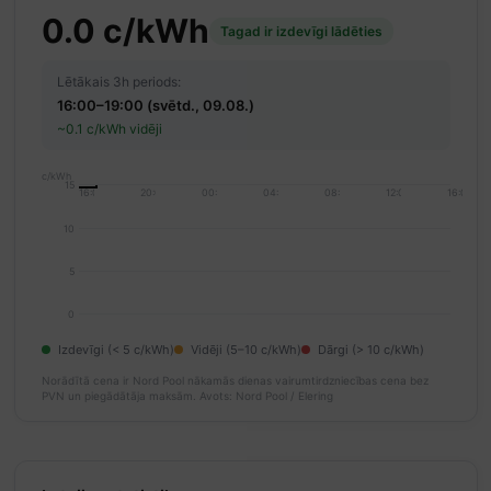
0.0 c/kWh
Tagad ir izdevīgi lādēties
Lētākais 3h periods:
16:00–19:00 (svētd., 09.08.)
~0.1 c/kWh vidēji
c/kWh
15
16:00
20:00
00:00
04:00
08:00
12:00
16:00
10
5
0
Izdevīgi (< 5 c/kWh)
Vidēji (5–10 c/kWh)
Dārgi (> 10 c/kWh)
Norādītā cena ir Nord Pool nākamās dienas vairumtirdzniecības cena bez
PVN un piegādātāja maksām.
Avots: Nord Pool / Elering