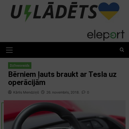
Skip
to
content
Primary
Menu
Dzīvesveids
Bērniem ļauts braukt ar Tesla uz
operācijām
Kārlis Mendziņš
26. novembris, 2018.
0