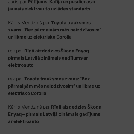
Juris
par
Pētījums: Kafija un pusdienas ir
jaunais elektroauto uzlādes standarts
Kārlis Mendziņš
par
Toyota trauksmes
zvans: “Bez pārmaiņām mēs neizdzīvosim”
un likme uz elektrisko Corolla
rek
par
Rīgā aizdedzies Škoda Enyaq –
pirmais Latvijā zināmais gadījums ar
elektroauto
rek
par
Toyota trauksmes zvans: “Bez
pārmaiņām mēs neizdzīvosim” un likme uz
elektrisko Corolla
Kārlis Mendziņš
par
Rīgā aizdedzies Škoda
Enyaq – pirmais Latvijā zināmais gadījums
ar elektroauto