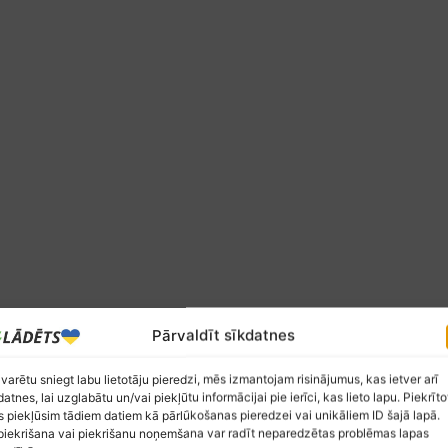
Pārvaldīt sīkdatnes
 varētu sniegt labu lietotāju pieredzi, mēs izmantojam risinājumus, kas ietver arī
datnes, lai uzglabātu un/vai piekļūtu informācijai pie ierīci, kas lieto lapu. Piekrīto
 piekļūsim tādiem datiem kā pārlūkošanas pieredzei vai unikāliem ID šajā lapā.
iekrišana vai piekrišanu noņemšana var radīt neparedzētas problēmas lapas