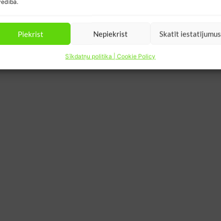
edībā.
Piekrist
Nepiekrist
Skatīt iestatījumu
Sīkdatņu politika | Cookie Policy