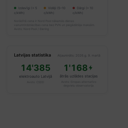
Izdevīgi (< 5
Vidēji (5–10
Dārgi (> 10
c/kWh)
c/kWh)
c/kWh)
Norādītā cena ir Nord Pool nākamās dienas
vairumtirdzniecības cena bez PVN un piegādātāja maksām.
Avots: Nord Pool / Elering
Latvijas statistika
Atjaunināts: 2026.g. 9. martā
14'385
1'168
ātrās uzlādes stacijas
elektroauto Latvijā
Avots:
Eiropas alternatīvo
Avots:
CSDD
degvielu observatorija