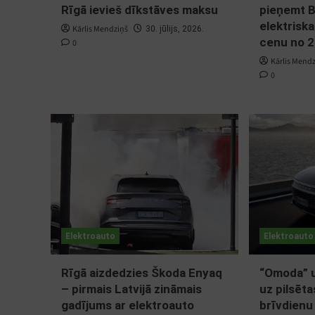
Rīgā ievieš dīkstāves maksu
pieņemt 
elektriska
Kārlis Mendziņš
30. jūlijs, 2026.
cenu no 2
0
Kārlis Mend
0
Elektroauto
Elektroauto
Rīgā aizdedzies Škoda Enyaq
“Omoda” u
– pirmais Latvijā zināmais
uz pilsēta
gadījums ar elektroauto
brīvdienu