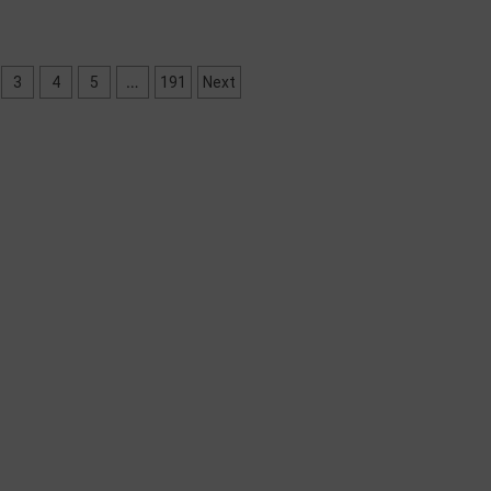
…
3
4
5
191
Next
a