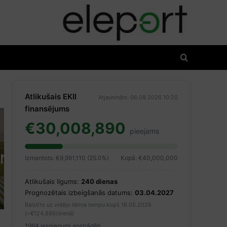
Atlikušais EKII
Atjaunināts: 06.08.2026 10:20
finansējums
€30,008,890
pieejams
Izmantots: €9,991,110 (25.0%)
Kopā: €40,000,000
Atlikušais ilgums:
240 dienas
Prognozētais izbeigšanās datums:
03.04.2027
Balstīts uz vidējo tēriņa tempu kopš 18.05.2026
(~€124,889/dienā)
1964 iesniegumi apstrādāti