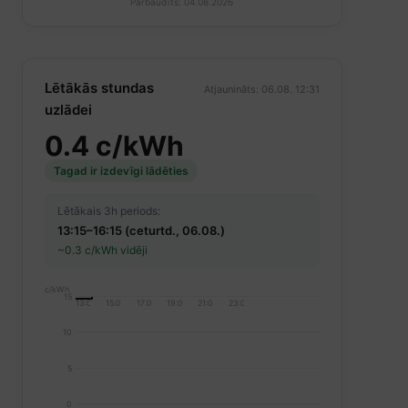
Pārbaudīts: 04.08.2026
Lētākās stundas
Atjaunināts: 06.08. 12:31
uzlādei
0.4 c/kWh
Tagad ir izdevīgi lādēties
Lētākais 3h periods:
13:15–16:15 (ceturtd., 06.08.)
~0.3 c/kWh vidēji
c/kWh
15
13:00
15:00
17:00
19:00
21:00
23:00
10
5
0