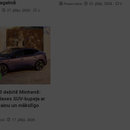
pagalmā
Preses relīze
0
23. jūlijs, 2026.
2
27. jūlijs, 2026.
 debitē Minhenē:
lases SUV-kupeja ar
izainu un mākslīgo
ziņš
17. jūlijs, 2026.