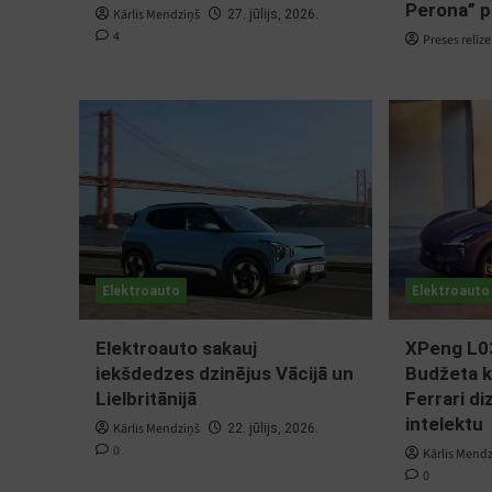
Perona” 
Kārlis Mendziņš
27. jūlijs, 2026.
4
Preses relīze
Elektroauto
Elektroauto
Elektroauto sakauj
XPeng L03
iekšdedzes dzinējus Vācijā un
Budžeta k
Lielbritānijā
Ferrari d
intelektu
Kārlis Mendziņš
22. jūlijs, 2026.
0
Kārlis Mend
0