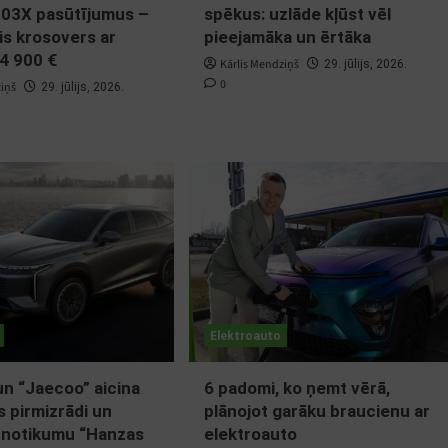
B03X pasūtījumus –
spēkus: uzlāde kļūst vēl
is krosovers ar
pieejamāka un ērtāka
4 900 €
Kārlis Mendziņš
29. jūlijs, 2026.
0
ziņš
29. jūlijs, 2026.
Elektroauto
n “Jaecoo” aicina
6 padomi, ko ņemt vērā,
s pirmizrādi un
plānojot garāku braucienu ar
 notikumu “Hanzas
elektroauto