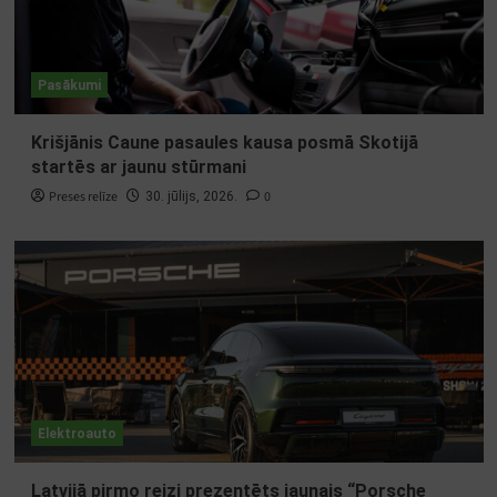
Pasākumi
Krišjānis Caune pasaules kausa posmā Skotijā
startēs ar jaunu stūrmani
Preses relīze
0
30. jūlijs, 2026.
Elektroauto
Latvijā pirmo reizi prezentēts jaunais “Porsche