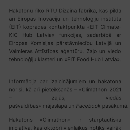
Hakatonu rīko RTU Dizaina fabrika, kas pilda
arī Eiropas Inovāciju un tehnoloģiju institūta
(EIT) koprades kontaktpunkta «EIT Climate-
KIC Hub Latvia» funkcijas, sadarbībā ar
Eiropas Komisijas pārstāvniecību Latvijā un
Valmieras Attīstības aģentūru, Zaļo un viedo
tehnoloģiju klasteri un «EIT Food Hub Latvia».
Informācija par izaicinājumiem un hakatona
norisi, kā arī pieteikšanās – «Climathon 2021
– zaļās, viedās
pašvaldības»
mājaslapā
un
Facebook
pasākumā
.
Hakatons «Climathon» ir starptautiska
iniciatīva, kas oktobrī vienlaikus notiks vairāk