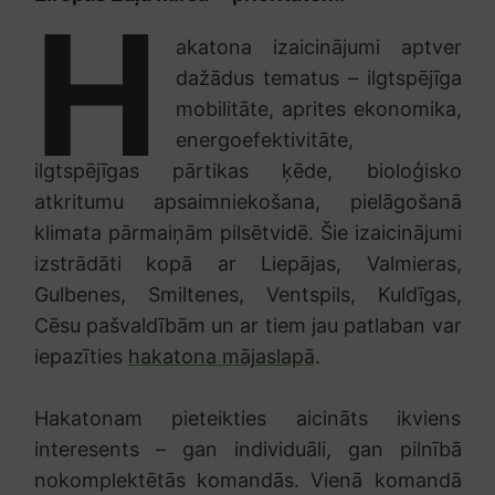
H
akatona izaicinājumi aptver
dažādus tematus – ilgtspējīga
mobilitāte, aprites ekonomika,
energoefektivitāte,
ilgtspējīgas pārtikas ķēde, bioloģisko
atkritumu apsaimniekošana, pielāgošanā
klimata pārmaiņām pilsētvidē. Šie izaicinājumi
izstrādāti kopā ar Liepājas, Valmieras,
Gulbenes, Smiltenes, Ventspils, Kuldīgas,
Cēsu pašvaldībām un ar tiem jau patlaban var
iepazīties
hakatona mājaslapā
.
Hakatonam pieteikties aicināts ikviens
interesents – gan individuāli, gan pilnībā
nokomplektētās komandās. Vienā komandā