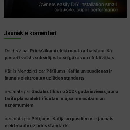
Jaunākie komentāri
DmitryV
par
Priekšlikumi elektroauto atbalstam: Kā
padarīt valsts subsīdijas taisnīgākas un efektīvākas
Kārlis Mendziņš
par
Pētījums: Kafija un pusdienas ir
jaunais elektroauto uzlādes standarts
nedarata
par
Sadales tīkls no 2027. gada ieviesīs jaunu
tarifu plānu elektrificētām mājsaimniecībām un
uzņēmumiem
nedarata
par
Pētījums: Kafija un pusdienas ir jaunais
elektroauto uzlādes standarts