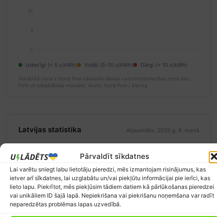
10
5
0
Izdevīgi (< 5 c/kWh)
Vidēji (5–10 c/kWh)
Dārgi (> 10 c/kWh)
Norādītā cena ir Nord Pool nākamās dienas vairumtirdzniecības cena bez
PVN un piegādātāja maksām.
Avots: Nord Pool / Elering
Latvijas statistika
Atjaunināts: 2026.g. 9. martā
14'385
1'168
Pārvaldīt sīkdatnes
ātrās uzlādes stacijas
elektroauto Latvijā
Lai varētu sniegt labu lietotāju pieredzi, mēs izmantojam risinājumus, kas
Avots:
Eiropas alternatīvo degvielu
Avots:
CSDD
ietver arī sīkdatnes, lai uzglabātu un/vai piekļūtu informācijai pie ierīci, kas
observatorija
lieto lapu. Piekrītot, mēs piekļūsim tādiem datiem kā pārlūkošanas pieredzei
vai unikāliem ID šajā lapā. Nepiekrišana vai piekrišanu noņemšana var radīt
neparedzētas problēmas lapas uzvedībā.