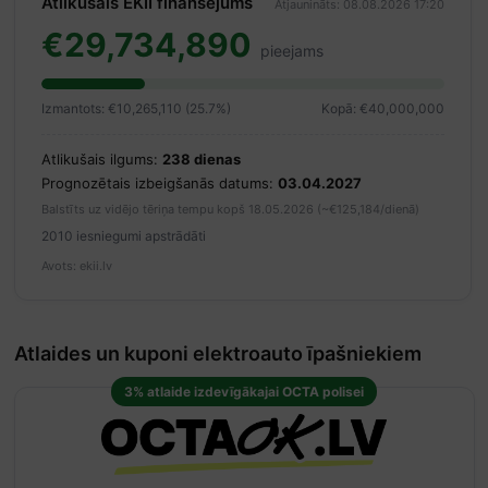
Atlikušais EKII finansējums
Atjaunināts: 08.08.2026 17:20
€29,734,890
pieejams
Izmantots: €10,265,110 (25.7%)
Kopā: €40,000,000
Atlikušais ilgums:
238 dienas
Prognozētais izbeigšanās datums:
03.04.2027
Balstīts uz vidējo tēriņa tempu kopš 18.05.2026 (~€125,184/dienā)
2010 iesniegumi apstrādāti
Avots: ekii.lv
Atlaides un kuponi elektroauto īpašniekiem
3% atlaide izdevīgākajai OCTA polisei