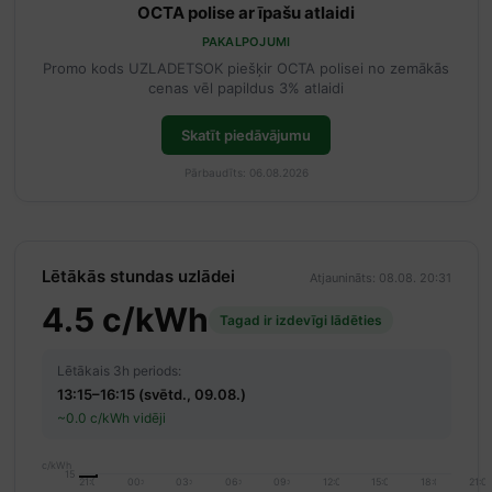
OCTA polise ar īpašu atlaidi
PAKALPOJUMI
Promo kods UZLADETSOK piešķir OCTA polisei no zemākās
cenas vēl papildus 3% atlaidi
Skatīt piedāvājumu
Pārbaudīts: 06.08.2026
Lētākās stundas uzlādei
Atjaunināts: 08.08. 20:31
4.5 c/kWh
Tagad ir izdevīgi lādēties
Lētākais 3h periods:
13:15–16:15 (svētd., 09.08.)
~0.0 c/kWh vidēji
c/kWh
15
21:00
00:00
03:00
06:00
09:00
12:00
15:00
18:00
21:0