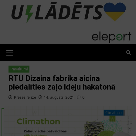
Skip
to
content
Primary
Menu
Pasākumi
RTU Dizaina fabrika aicina
piedalīties zaļo ideju hakatonā
Preses relīze
14. augusts, 2021.
0