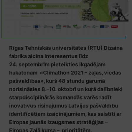
Rīgas Tehniskās universitātes (RTU) Dizaina
fabrika aicina interesentus līdz
24. septembrim pieteikties ikgadējam
hakatonam «Climathon 2021 – zaļās, viedās
pašvaldības», kurš 48 stundu garumā
norisināsies 8.–10. oktobrī un kurā dalībnieki
starpdisciplinārās komandās varēs radīt
inovatīvus risinājumus Latvijas pašvaldību
identificētiem izaicinājumiem, kas saistīti ar
Eiropas jaunās izaugsmes stratēģijas –
Eiropas Zaļā kursa – prioritātēm.