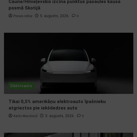
Caune/Hmieļevskis izcīna punktus pasaules kausa
posmā Skotijā
Preses relīze
0
5. augusts, 2026.
Elektroauto
Tikai 0,5% amerikāņu elektroauto īpašnieku
atgrieztos pie iekšdedzes auto
Kārlis Mendziņš
0
5. augusts, 2026.