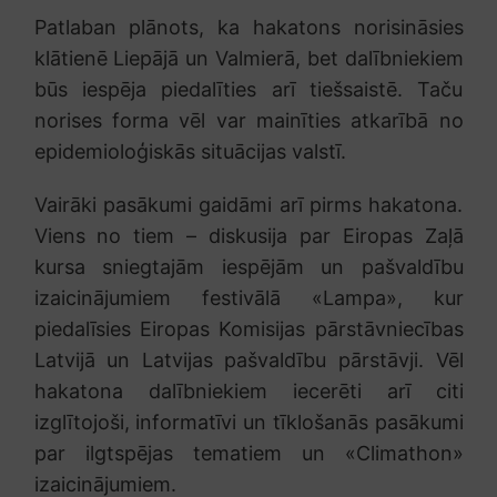
Patlaban plānots, ka hakatons norisināsies
klātienē Liepājā un Valmierā, bet dalībniekiem
būs iespēja piedalīties arī tiešsaistē. Taču
norises forma vēl var mainīties atkarībā no
epidemioloģiskās situācijas valstī.
Vairāki pasākumi gaidāmi arī pirms hakatona.
Viens no tiem – diskusija par Eiropas Zaļā
kursa sniegtajām iespējām un pašvaldību
izaicinājumiem festivālā «Lampa», kur
piedalīsies Eiropas Komisijas pārstāvniecības
Latvijā un Latvijas pašvaldību pārstāvji. Vēl
hakatona dalībniekiem iecerēti arī citi
izglītojoši, informatīvi un tīklošanās pasākumi
par ilgtspējas tematiem un «Climathon»
izaicinājumiem.