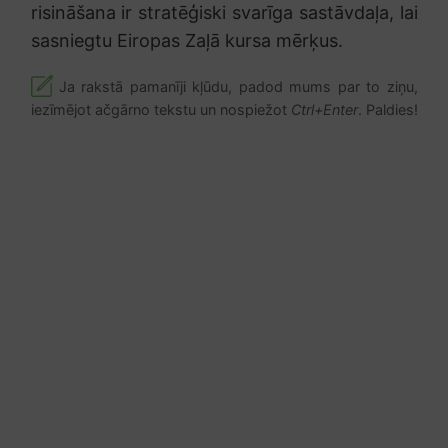
risināšana ir stratēģiski svarīga sastāvdaļa, lai
sasniegtu Eiropas Zaļā kursa mērķus.
Ja rakstā pamanīji kļūdu, padod mums par to ziņu,
iezīmējot ačgārno tekstu un nospiežot
Ctrl+Enter
. Paldies!