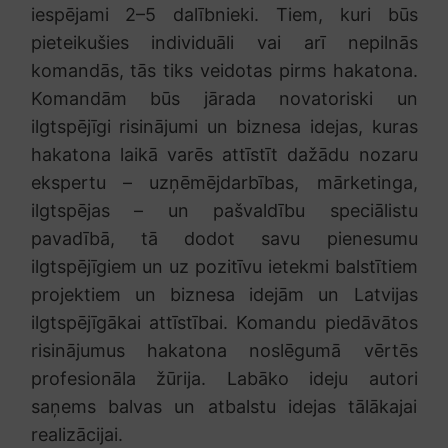
iespējami 2–5 dalībnieki. Tiem, kuri būs
pieteikušies individuāli vai arī nepilnās
komandās, tās tiks veidotas pirms hakatona.
Komandām būs jārada novatoriski un
ilgtspējīgi risinājumi un biznesa idejas, kuras
hakatona laikā varēs attīstīt dažādu nozaru
ekspertu – uzņēmējdarbības, mārketinga,
ilgtspējas – un pašvaldību speciālistu
pavadībā, tā dodot savu pienesumu
ilgtspējīgiem un uz pozitīvu ietekmi balstītiem
projektiem un biznesa idejām un Latvijas
ilgtspējīgākai attīstībai. Komandu piedāvātos
risinājumus hakatona noslēgumā vērtēs
profesionāla žūrija. Labāko ideju autori
saņems balvas un atbalstu idejas tālākajai
realizācijai.