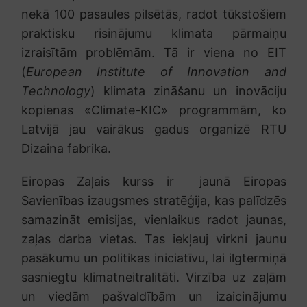
nekā 100 pasaules pilsētās, radot tūkstošiem
praktisku risinājumu klimata pārmaiņu
izraisītām problēmām. Tā ir viena no EIT
(
European Institute of Innovation and
Technology
) klimata zināšanu un inovāciju
kopienas «Climate-KIC» programmām, ko
Latvijā jau vairākus gadus organizē RTU
Dizaina fabrika.
Eiropas Zaļais kurss ir jaunā Eiropas
Savienības izaugsmes stratēģija, kas palīdzēs
samazināt emisijas, vienlaikus radot jaunas,
zaļas darba vietas. Tas iekļauj virkni jaunu
pasākumu un politikas iniciatīvu, lai ilgtermiņā
sasniegtu klimatneitralitāti. Virzība uz zaļām
un viedām pašvaldībām un izaicinājumu