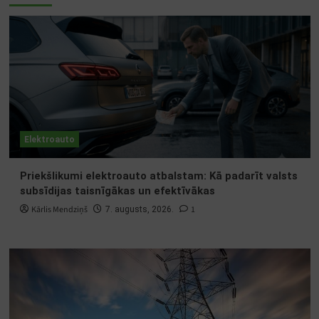
Elektroauto
Priekšlikumi elektroauto atbalstam: Kā padarīt valsts
subsīdijas taisnīgākas un efektīvākas
Kārlis Mendziņš
1
7. augusts, 2026.