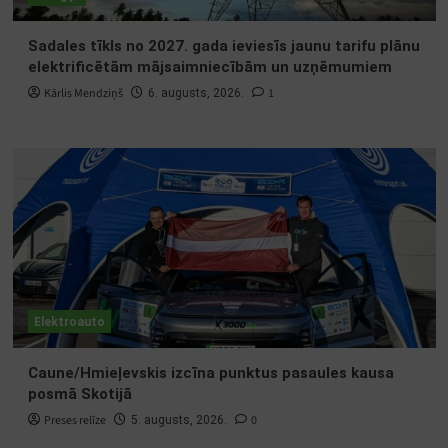
Sadales tīkls no 2027. gada ieviesīs jaunu tarifu plānu
elektrificētām mājsaimniecībām un uzņēmumiem
Kārlis Mendziņš
1
6. augusts, 2026.
Elektroauto
Caune/Hmieļevskis izcīna punktus pasaules kausa
posmā Skotijā
Preses relīze
0
5. augusts, 2026.