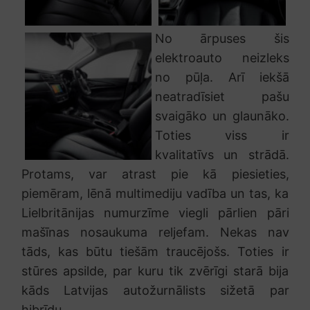
No ārpuses šis
elektroauto neizleks
no pūļa. Arī iekšā
neatradīsiet pašu
svaigāko un glaunāko.
Toties viss ir
kvalitatīvs un strādā.
Protams, var atrast pie kā piesieties,
piemēram, lēnā multimediju vadība un tas, ka
Lielbritānijas numurzīme viegli pārlien pāri
mašīnas nosaukuma reljefam. Nekas nav
tāds, kas būtu tiešām traucējošs. Toties ir
stūres apsilde, par kuru tik zvērīgi starā bija
kāds Latvijas autožurnālists sižetā par
hibrīdu.