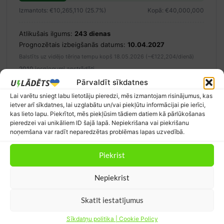
Izmantots: €10,265,110 (25.7%)
Kopā: €40,000,000
Atlikušais ilgums:
243 dienas
Prognozētais izbeigšanās datums:
10.04.2027
Balstīts uz vidējo tēriņa tempu kopš 18.05.2026 (~€122,204/dienā)
2010 iesniegumi apstrādāti
Pārvaldīt sīkdatnes
Avots: ekii.lv
Lai varētu sniegt labu lietotāju pieredzi, mēs izmantojam risinājumus, kas
ietver arī sīkdatnes, lai uzglabātu un/vai piekļūtu informācijai pie ierīci,
kas lieto lapu. Piekrītot, mēs piekļūsim tādiem datiem kā pārlūkošanas
Atlaides un kuponi elektroauto īpašniekiem
pieredzei vai unikāliem ID šajā lapā. Nepiekrišana vai piekrišanu
noņemšana var radīt neparedzētas problēmas lapas uzvedībā.
50% atlaide pirmajai uzlādei
Piekrist
Nepiekrist
Electra 50% atlaides kods
Skatīt iestatījumus
PUBLISKĀ UZLĀDE
Electra lietotnē ievadi kodu KARLIS-5AC0B6, kad izveido
Sīkdatņu politika | Cookie Policy