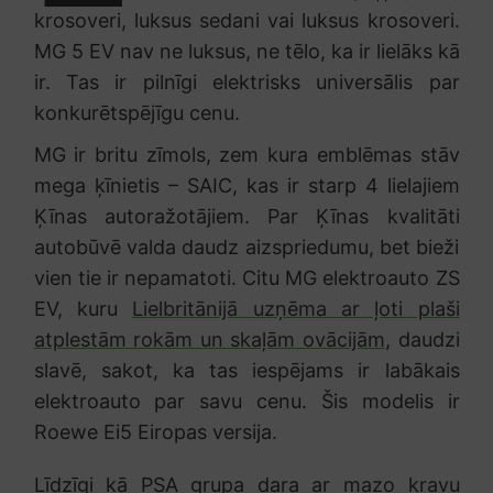
krosoveri, luksus sedani vai luksus krosoveri.
MG 5 EV nav ne luksus, ne tēlo, ka ir lielāks kā
ir. Tas ir pilnīgi elektrisks universālis par
konkurētspējīgu cenu.
MG ir britu zīmols, zem kura emblēmas stāv
mega ķīnietis – SAIC, kas ir starp 4 lielajiem
Ķīnas autoražotājiem. Par Ķīnas kvalitāti
autobūvē valda daudz aizspriedumu, bet bieži
vien tie ir nepamatoti. Citu MG elektroauto ZS
EV, kuru
Lielbritānijā uzņēma ar ļoti plaši
atplestām rokām un skaļām ovācijām
, daudzi
slavē, sakot, ka tas iespējams ir labākais
elektroauto par savu cenu. Šis modelis ir
Roewe Ei5 Eiropas versija.
Līdzīgi kā PSA grupa dara ar
mazo kravu