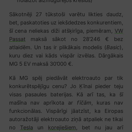
nolaižot aizmugurējos krēslus)
Sākotnēji 27 tūkstoši varētu likties daudz,
bet, paskatoties uz iekšdedzes konkurentiem,
šī cena neliekas diži atšķirīga, piemēram,
VW
Passat
maksā sākot no 28’246 € bez
atlaidēm. Un tas ir plikākais modelis (
Basic
),
kuru diez vai kāds vispār izvēlas. Dārgākais
MG 5 EV maksā 30’000 €.
Kā MG spēj piedāvāt elektroauto par tik
konkurētspējīgu cenu? Jo Ķīnai pieder teju
visas pasaules baterijas. Kā arī tas, ka šī
mašīna nav aprīkota ar
fīčām
, kuras nav
funkcionālas. Vispārīgi jāatzīst, ka Eiropas
autoražotāji elektroauto ziņā atpaliek ne tikai
no
Tesla
un
korejiešiem
, bet nu jau arī