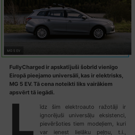
MG 5 EV
FullyCharged ir apskatījuši šobrīd vienīgo
Eiropā pieejamo universāli, kas ir elektrisks,
MG 5 EV. Tā cena noteikti liks vairākiem
apsvērt tā iegādi.
L
īdz šim elektroauto ražotāji ir
ignorējuši universāļu eksistenci,
pievēršoties tiem modeļiem, kuri
var ienest lielāku peļņu, t.i.,