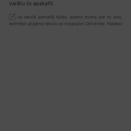
varētu to apskatīt.
Ja rakstā pamanīji kļūdu, padod mums par to ziņu,
iezīmējot ačgārno tekstu un nospiežot
Ctrl+Enter
. Paldies!