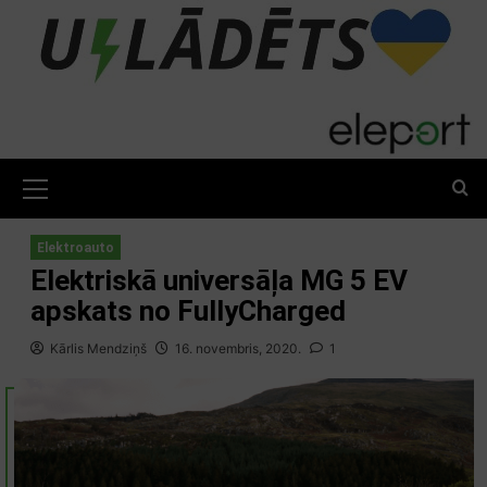
Skip
to
content
Primary
Menu
Elektroauto
Elektriskā universāļa MG 5 EV
apskats no FullyCharged
Kārlis Mendziņš
16. novembris, 2020.
1