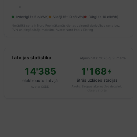
0
Izdevīgi (< 5 c/kWh)
Vidēji (5–10 c/kWh)
Dārgi (> 10 c/kWh)
Norādītā cena ir Nord Pool nākamās dienas vairumtirdzniecības cena bez
PVN un piegādātāja maksām.
Avots: Nord Pool / Elering
Latvijas statistika
Atjaunināts: 2026.g. 9. martā
14'385
1'168
ātrās uzlādes stacijas
elektroauto Latvijā
Avots:
Eiropas alternatīvo degvielu
Avots:
CSDD
observatorija