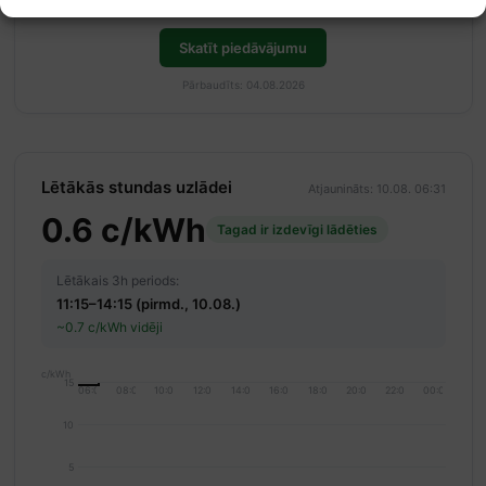
kontu, lai saņemtu 50% atlaidi savai pirmajai uzlādei.
Skatīt piedāvājumu
Pārbaudīts: 04.08.2026
Lētākās stundas uzlādei
Atjaunināts: 10.08. 06:31
0.6 c/kWh
Tagad ir izdevīgi lādēties
Lētākais 3h periods:
11:15–14:15 (pirmd., 10.08.)
~0.7 c/kWh vidēji
c/kWh
15
06:00
08:00
10:00
12:00
14:00
16:00
18:00
20:00
22:00
00:00
10
5