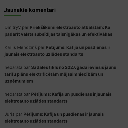
Jaunākie komentāri
DmitryV
par
Priekšlikumi elektroauto atbalstam: Kā
padarīt valsts subsīdijas taisnīgākas un efektīvākas
Kārlis Mendziņš
par
Pētījums: Kafija un pusdienas ir
jaunais elektroauto uzlādes standarts
nedarata
par
Sadales tīkls no 2027. gada ieviesīs jaunu
tarifu plānu elektrificētām mājsaimniecībām un
uzņēmumiem
nedarata
par
Pētījums: Kafija un pusdienas ir jaunais
elektroauto uzlādes standarts
Juris
par
Pētījums: Kafija un pusdienas ir jaunais
elektroauto uzlādes standarts