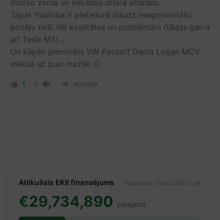
diezko zema un nekādas dīlera atlaides.
Tāpat Youtube ir pietiekoši daudz neapmierinātu
pircēju tiešī dēļ kvalitātes un problēmām (tādas gan ir
arī Tesla M3)…
Un kāpēc pieminēts VW Passat? Dacia Logan MCV
maksā uz pusi mazāk 🙂
1
0
Atbildēt
Atlikušais EKII finansējums
Atjaunināts: 10.08.2026 03:19
€29,734,890
pieejams