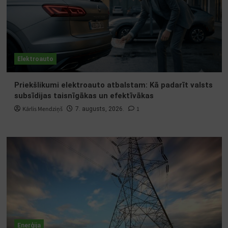
Elektroauto
Priekšlikumi elektroauto atbalstam: Kā padarīt valsts
subsīdijas taisnīgākas un efektīvākas
Kārlis Mendziņš
1
7. augusts, 2026.
Enerģija