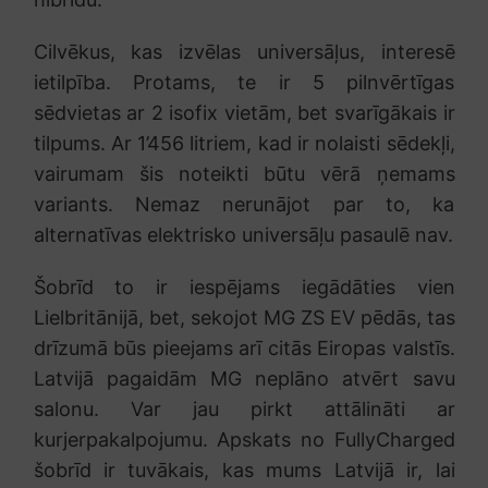
Cilvēkus, kas izvēlas universāļus, interesē
ietilpība. Protams, te ir 5 pilnvērtīgas
sēdvietas ar 2 isofix vietām, bet svarīgākais ir
tilpums. Ar 1’456 litriem, kad ir nolaisti sēdekļi,
vairumam šis noteikti būtu vērā ņemams
variants. Nemaz nerunājot par to, ka
alternatīvas elektrisko universāļu pasaulē nav.
Šobrīd to ir iespējams iegādāties vien
Lielbritānijā, bet, sekojot MG ZS EV pēdās, tas
drīzumā būs pieejams arī citās Eiropas valstīs.
Latvijā pagaidām MG neplāno atvērt savu
salonu. Var jau pirkt attālināti ar
kurjerpakalpojumu. Apskats no FullyCharged
šobrīd ir tuvākais, kas mums Latvijā ir, lai