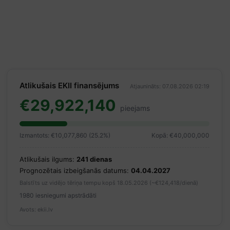
Atlikušais EKII finansējums
Atjaunināts: 07.08.2026 02:19
€29,922,140
pieejams
Izmantots: €10,077,860 (25.2%)
Kopā: €40,000,000
Atlikušais ilgums:
241 dienas
Prognozētais izbeigšanās datums:
04.04.2027
Balstīts uz vidējo tēriņa tempu kopš 18.05.2026 (~€124,418/dienā)
1980 iesniegumi apstrādāti
Avots: ekii.lv