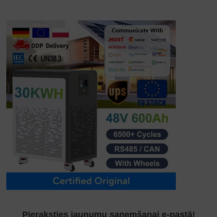
Pieraksties jaunumu saņemšanai e-pastā!