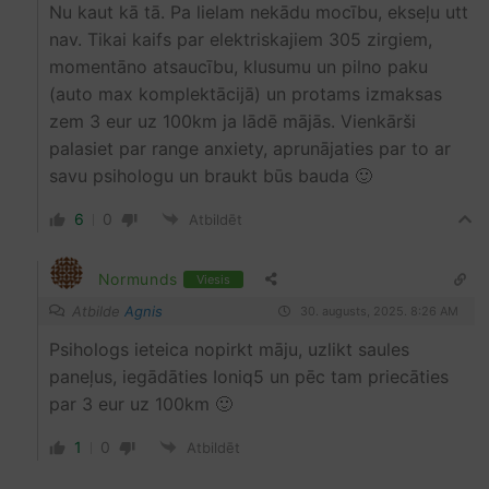
Nu kaut kā tā. Pa lielam nekādu mocību, ekseļu utt
nav. Tikai kaifs par elektriskajiem 305 zirgiem,
momentāno atsaucību, klusumu un pilno paku
(auto max komplektācijā) un protams izmaksas
zem 3 eur uz 100km ja lādē mājās. Vienkārši
palasiet par range anxiety, aprunājaties par to ar
savu psihologu un braukt būs bauda 🙂
6
0
Atbildēt
Normunds
Viesis
Atbilde
Agnis
30. augusts, 2025. 8:26 AM
Psihologs ieteica nopirkt māju, uzlikt saules
paneļus, iegādāties Ioniq5 un pēc tam priecāties
par 3 eur uz 100km 🙂
1
0
Atbildēt