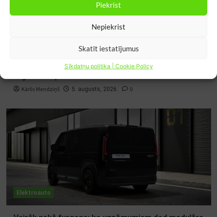
Piekrist
Nepiekrist
Elektroauto
Skatīt iestatījumus
Tikai 0,5% amerikāņu elektroauto īpašnieku
Sīkdatņu politika | Cookie Policy
atgrieztos pie iekšdedzes auto
Kārlis Mendziņš
0
5. augusts, 2026.
Elektroauto