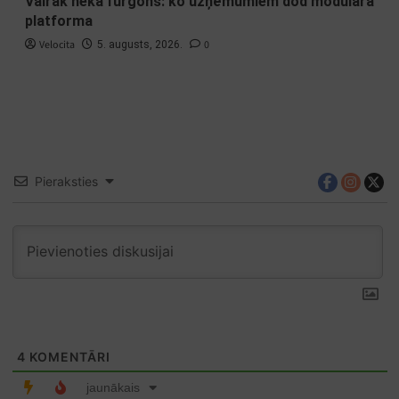
Vairāk nekā furgons: ko uzņēmumiem dod modulāra
platforma
Velocita
0
5. augusts, 2026.
Pieraksties
4
KOMENTĀRI
jaunākais