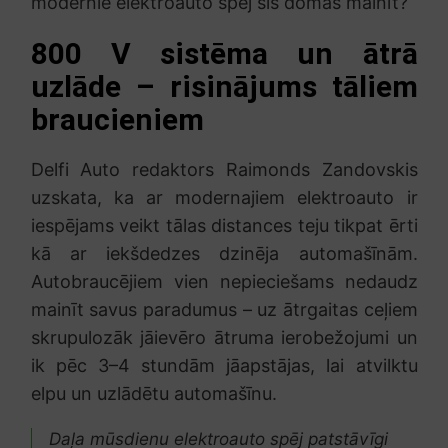
modernie elektroauto spēj šīs domas mainīt?
800 V sistēma un ātrā
uzlāde – risinājums tāliem
braucieniem
Delfi Auto redaktors Raimonds Zandovskis
uzskata, ka ar modernajiem elektroauto ir
iespējams veikt tālas distances teju tikpat ērti
kā ar iekšdedzes dzinēja automašīnām.
Autobraucējiem vien nepieciešams nedaudz
mainīt savus paradumus – uz ātrgaitas ceļiem
skrupulozāk jāievēro ātruma ierobežojumi un
ik pēc 3–4 stundām jāapstājas, lai atvilktu
elpu un uzlādētu automašīnu.
Daļa mūsdienu elektroauto spēj patstāvīgi