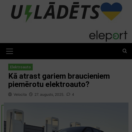
Skip
to
content
Primary
Menu
Elektroauto
Kā atrast gariem braucieniem
piemērotu elektroauto?
Velocita
27. augusts, 2025.
4