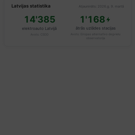
Latvijas statistika
Atjaunināts: 2026.g. 9. martā
14'385
1'168
ātrās uzlādes stacijas
elektroauto Latvijā
Avots:
Eiropas alternatīvo degvielu
Avots:
CSDD
observatorija