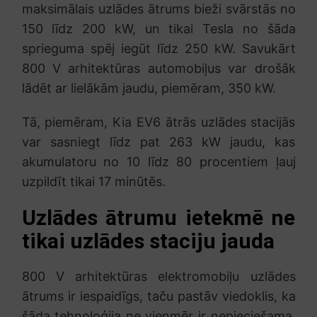
maksimālais uzlādes ātrums bieži svārstās no
150 līdz 200 kW, un tikai Tesla no šāda
sprieguma spēj iegūt līdz 250 kW. Savukārt
800 V arhitektūras automobiļus var drošāk
lādēt ar lielākām jaudu, piemēram, 350 kW.
Tā, piemēram, Kia EV6 ātrās uzlādes stacijās
var sasniegt līdz pat 263 kW jaudu, kas
akumulatoru no 10 līdz 80 procentiem ļauj
uzpildīt tikai 17 minūtēs.
Uzlādes ātrumu ietekmē ne
tikai uzlādes staciju jauda
800 V arhitektūras elektromobiļu uzlādes
ātrums ir iespaidīgs, taču pastāv viedoklis, ka
šāda tehnoloģija ne vienmēr ir nepieciešama,