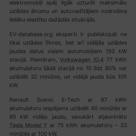
elektromobiļi spēj ilgāk uzturēt maksimālo
uzlādes ātrumu un autovadītājiem nodrošina
lielāku elastību dažādās situācijās.
EV-database.org eksperti ir publiskojuši ne
tikai uzlādes līknes, bet arī vidējās uzlādes
jaudas datus visiem automobiļiem 150 kW
stacijā. Piemēram,
Volkswagen ID.4
77 kWh
akumulatoru šādā stacijā no 10 līdz 80% var
uzlādēt 32 minūtes, un vidējā jauda būs 105
kW.
Renault Scenic E-Tech ar 87 kWh
akumulatoru iespējams uzlādēt 40 minūtēs ar
95 kW vidējo jaudu, savukārt atjaunināto
Tesla Model Y
ar 75 kWh akumulatoru – 33
minūtēs ar 100 kW.