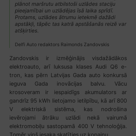
plānot maršrutu atbilstoši uzlādes staciju
pieejamībai un uzlādējas īsā laika sprīdī.
Protams, uzlādes ātrumu ietekmē dažādi
apstākļi, tāpēc tas katrā apstāšanās reizē var
atšķirties.
Delfi Auto redaktors Raimonds Zandovskis
Zandovskis ir izmēģinājis visdažādākos
elektroauto, arī luksusa klases Audi Q6 e-
tron, kas pērn Latvijas Gada auto konkursā
ieguva Gada inovācijas balvu. Vācu
krosoveram ir iespaidīgs akumulators ar
gandrīz 95 kWh lietojamo ietilpību, kā arī 800
V elektriskā sistēma, kas nodrošina
ievērojami ātrāku uzlādi nekā vairumā
elektromobiļu sastopamā 400 V tehnoloģija.
Tomēr viņš iesaka skatīties uz kopainu.