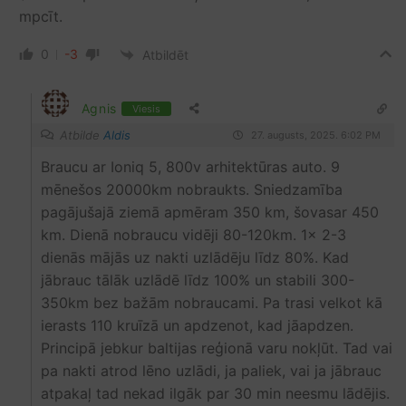
mpcīt.
0
-3
Atbildēt
Agnis
Viesis
Atbilde
Aldis
27. augusts, 2025. 6:02 PM
Braucu ar Ioniq 5, 800v arhitektūras auto. 9
mēnešos 20000km nobraukts. Sniedzamība
pagājušajā ziemā apmēram 350 km, šovasar 450
km. Dienā nobraucu vidēji 80-120km. 1x 2-3
dienās mājās uz nakti uzlādēju līdz 80%. Kad
jābrauc tālāk uzlādē līdz 100% un stabili 300-
350km bez bažām nobraucami. Pa trasi velkot kā
ierasts 110 kruīzā un apdzenot, kad jāapdzen.
Principā jebkur baltijas reģionā varu nokļūt. Tad vai
pa nakti atrod lēno uzlādi, ja paliek, vai ja jābrauc
atpakaļ tad nekad ilgāk par 30 min neesmu lādējis.