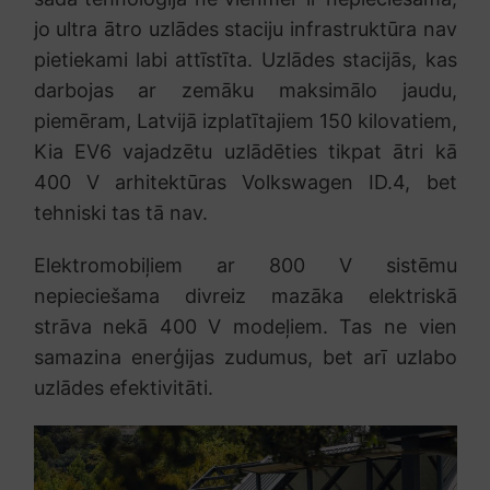
jo ultra ātro uzlādes staciju infrastruktūra nav
pietiekami labi attīstīta. Uzlādes stacijās, kas
darbojas ar zemāku maksimālo jaudu,
piemēram, Latvijā izplatītajiem 150 kilovatiem,
Kia EV6 vajadzētu uzlādēties tikpat ātri kā
400 V arhitektūras Volkswagen ID.4, bet
tehniski tas tā nav.
Elektromobiļiem ar 800 V sistēmu
nepieciešama divreiz mazāka elektriskā
strāva nekā 400 V modeļiem. Tas ne vien
samazina enerģijas zudumus, bet arī uzlabo
uzlādes efektivitāti.