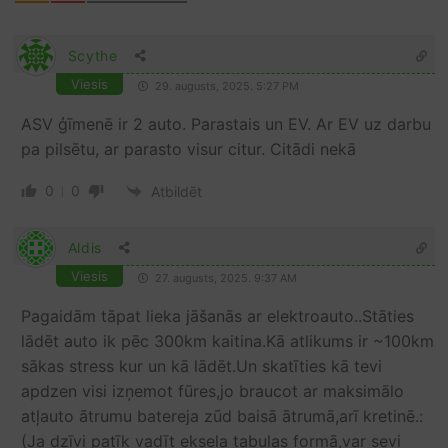
Scythe
Viesis
29. augusts, 2025. 5:27 PM
ASV ģīmenē ir 2 auto. Parastais un EV. Ar EV uz darbu
pa pilsētu, ar parasto visur citur. Citādi nekā
0
0
Atbildēt
Aldis
Viesis
27. augusts, 2025. 9:37 AM
Pagaidām tāpat lieka jāšanās ar elektroauto..Stāties
lādēt auto ik pēc 300km kaitina.Kā atlikums ir ~100km
sākas stress kur un kā lādēt.Un skatīties kā tevi
apdzen visi izņemot fūres,jo braucot ar maksimālo
atļauto ātrumu batereja zūd baisā ātrumā,arī kretinē.:
(Ja dzīvi patīk vadīt ekseļa tabulas formā,var sevi