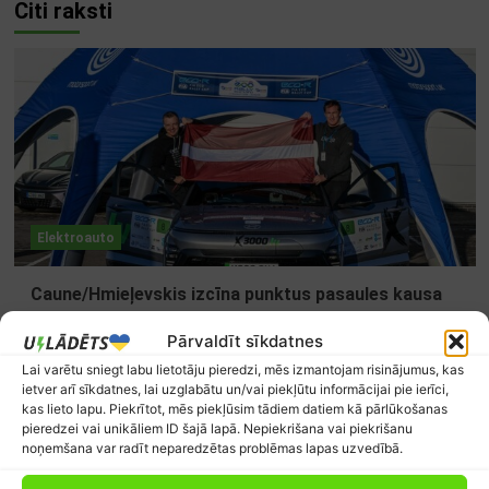
Citi raksti
Elektroauto
Caune/Hmieļevskis izcīna punktus pasaules kausa
posmā Skotijā
Pārvaldīt sīkdatnes
Preses relīze
0
5. augusts, 2026.
Lai varētu sniegt labu lietotāju pieredzi, mēs izmantojam risinājumus, kas
ietver arī sīkdatnes, lai uzglabātu un/vai piekļūtu informācijai pie ierīci,
kas lieto lapu. Piekrītot, mēs piekļūsim tādiem datiem kā pārlūkošanas
pieredzei vai unikāliem ID šajā lapā. Nepiekrišana vai piekrišanu
noņemšana var radīt neparedzētas problēmas lapas uzvedībā.