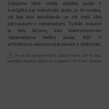
Ceļojuma laikā vidējā uzlādes jauda ir
svarīgāka par maksimālo jaudu, jo tā nosaka,
cik ilga būs apstāšanās un cik bieži šādi
pārtraukumi ir nepieciešami. Turklāt, braucot
ar lielu ātrumu, kad elektromotoram
nepieciešama lielāka jauda, 800 V
arhitektūras elektromobiļi parasti ir efektīvāki.
Ja rakstā pamanīji kļūdu, padod mums par to ziņu,
iezīmējot ačgārno tekstu un nospiežot
Ctrl+Enter
. Paldies!