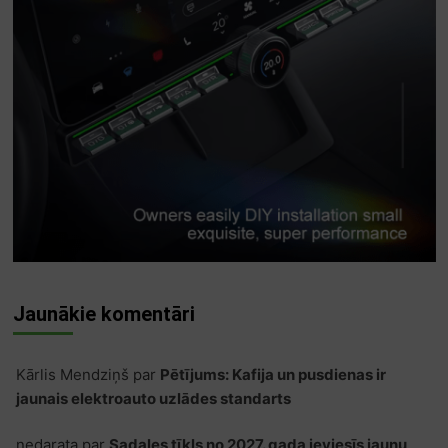
Jaunākie komentāri
Kārlis Mendziņš
par
Pētījums: Kafija un pusdienas ir
jaunais elektroauto uzlādes standarts
nedarata
par
Sadales tīkls no 2027. gada ieviesīs jaunu