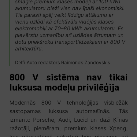
smagie premium klases modeļi ar 100 kWh
akumulatoru bieži vien nav īpaši ekonomiski.
Tie parasti spēj veikt līdzīgu attālumu ar
vienu uzlādi kā efektīvāki vidējās klases
elektromobiļi ar 70–80 kWh akumulatoru. Es
pievērstu uzmanību arī uzlādes ātrumam un
dotu priekšroku transportlīdzekļiem ar 800 V
arhitektūru.
Delfi Auto redaktors Raimonds Zandovskis
800 V sistēma nav tikai
luksusa modeļu privilēģija
Modernās 800 V tehnoloģijas visbiežāk
sastopamas luksusa automašīnās. Tās
izmanto Porsche, Audi, Lucid un daži Ķīnas
ražotāji, piemēram, premium klases Xpeng,
kas pārskatāmā nākotnē būs pieejams arī