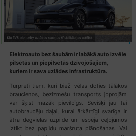
Kia EV6 pie Ionity uzlādes stacijas (Publikācijas attēls)
Elektroauto bez šaubām ir labākā auto izvēle
pilsētās un piepilsētās dzīvojošajiem,
kuriem ir sava uzlādes infrastruktūra.
Turpretī tiem, kuri bieži vēlas doties tālākos
braucienos, bezizmešu transports joprojām
var šķist mazāk pievilcīgs. Sevišķi jau tai
autobraucēju daļai, kurai ārkārtīgi svarīga ir
ātra degvielas uzpilde un iespēja ceļojumos
iztikt bez papildu maršruta plānošanas. Vai