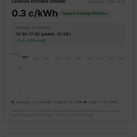
Lētākās stundas uzlādei
Atjaunināts: 07.08. 05:31
0.3 c/kWh
Tagad ir izdevīgi lādēties
Lētākais 3h periods:
14:30–17:30 (piektd., 07.08.)
~0.4 c/kWh vidēji
c/kWh
15
06:00
08:00
10:00
12:00
14:00
16:00
18:00
20:00
22:00
00:00
10
5
0
Izdevīgi (< 5 c/kWh)
Vidēji (5–10 c/kWh)
Dārgi (> 10 c/kWh)
Norādītā cena ir Nord Pool nākamās dienas vairumtirdzniecības cena bez
PVN un piegādātāja maksām.
Avots: Nord Pool / Elering