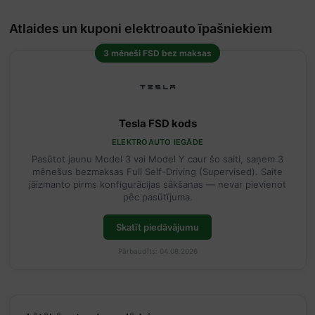
Atlaides un kuponi elektroauto īpašniekiem
3 mēneši FSD bez maksas
Tesla FSD kods
ELEKTROAUTO IEGĀDE
Pasūtot jaunu Model 3 vai Model Y caur šo saiti, saņem 3
mēnešus bezmaksas Full Self-Driving (Supervised). Saite
jāizmanto pirms konfigurācijas sākšanas — nevar pievienot
pēc pasūtījuma.
Skatīt piedāvājumu
Pārbaudīts: 04.08.2026