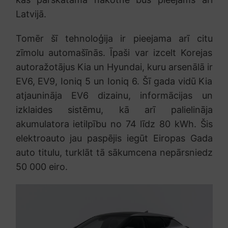
Latvijā.
Tomēr šī tehnoloģija ir pieejama arī citu
zīmolu automašīnās. Īpaši var izcelt Korejas
autoražotājus Kia un Hyundai, kuru arsenālā ir
EV6, EV9, Ioniq 5 un Ioniq 6. Šī gada vidū Kia
atjaunināja EV6 dizainu, informācijas un
izklaides sistēmu, kā arī palielināja
akumulatora ietilpību no 74 līdz 80 kWh. Šis
elektroauto jau paspējis iegūt Eiropas Gada
auto titulu, turklāt tā sākumcena nepārsniedz
50 000 eiro.