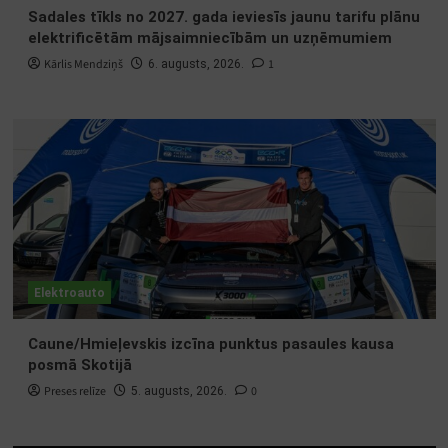
Sadales tīkls no 2027. gada ieviesīs jaunu tarifu plānu
elektrificētām mājsaimniecībām un uzņēmumiem
Kārlis Mendziņš
1
6. augusts, 2026.
Elektroauto
Caune/Hmieļevskis izcīna punktus pasaules kausa
posmā Skotijā
Preses relīze
0
5. augusts, 2026.