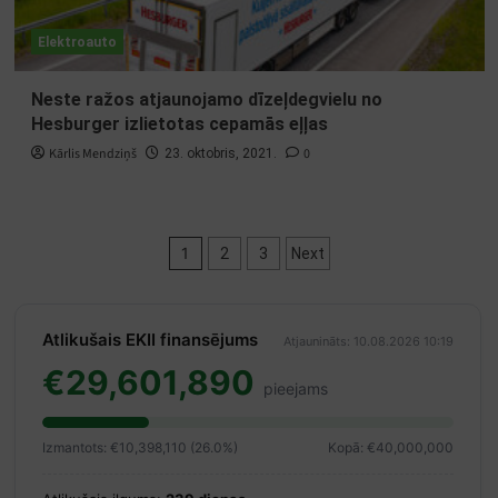
Elektroauto
Neste ražos atjaunojamo dīzeļdegvielu no
Hesburger izlietotas cepamās eļļas
Kārlis Mendziņš
0
23. oktobris, 2021.
Ziņu
1
2
3
Next
numerācija
pēc
Atlikušais EKII finansējums
Atjaunināts: 10.08.2026 10:19
lappusēm
€29,601,890
pieejams
Izmantots: €10,398,110 (26.0%)
Kopā: €40,000,000