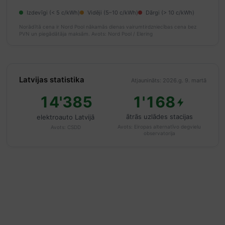
Izdevīgi (< 5 c/kWh)
Vidēji (5–10 c/kWh)
Dārgi (> 10 c/kWh)
Norādītā cena ir Nord Pool nākamās dienas vairumtirdzniecības cena bez
PVN un piegādātāja maksām.
Avots: Nord Pool / Elering
Latvijas statistika
Atjaunināts: 2026.g. 9. martā
14'385
1'168
ātrās uzlādes stacijas
elektroauto Latvijā
Avots:
Eiropas alternatīvo degvielu
Avots:
CSDD
observatorija