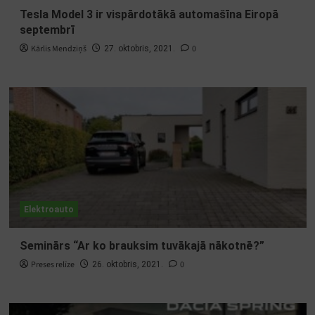
Tesla Model 3 ir vispārdotākā automašīna Eiropā
septembrī
Kārlis Mendziņš
0
27. oktobris, 2021.
Elektroauto
Seminārs “Ar ko brauksim tuvākajā nākotnē?”
Preses relīze
0
26. oktobris, 2021.