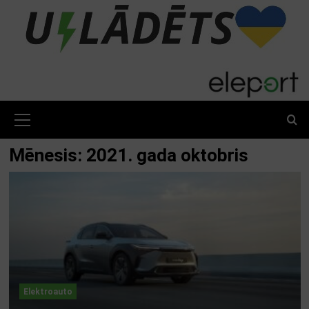
Skip
to
content
Primary
Menu
Mēnesis:
2021. gada oktobris
Elektroauto