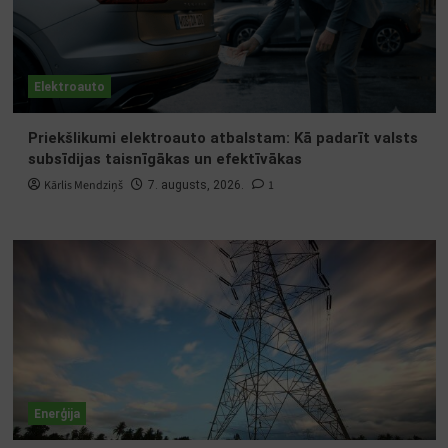
Elektroauto
Priekšlikumi elektroauto atbalstam: Kā padarīt valsts
subsīdijas taisnīgākas un efektīvākas
Kārlis Mendziņš
1
7. augusts, 2026.
Enerģija