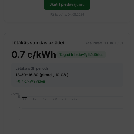
Skatīt piedāvājumu
Pārbaudīts: 04.08.2026
Lētākās stundas uzlādei
Atjaunināts: 10.08. 13:31
0.7 c/kWh
Tagad ir izdevīgi lādēties
Lētākais 3h periods:
13:30–16:30 (pirmd., 10.08.)
~0.7 c/kWh vidēji
c/kWh
15
13:00
15:00
17:00
19:00
21:00
23:00
10
5
0