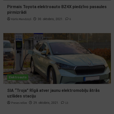
Pirmais Toyota elektroauto BZ4X piedzīvo pasaules
pirmizrādi
Kārlis Mendziņš
6
30. oktobris, 2021.
Elektroauto
SIA “Troja” Rīgā atver jaunu elektromobiļu ātrās
uzlādes staciju
Preses relīze
13
29. oktobris, 2021.