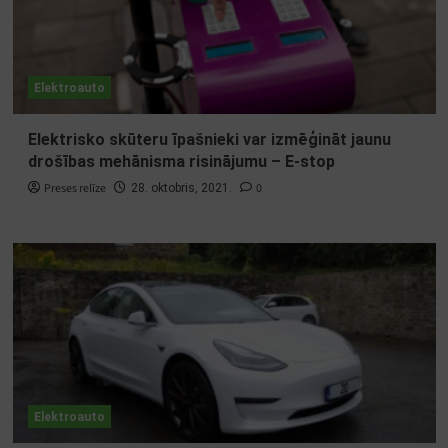
Elektroauto
Elektrisko skūteru īpašnieki var izmēģināt jaunu
drošības mehānisma risinājumu – E-stop
Preses relīze
0
28. oktobris, 2021.
Elektroauto