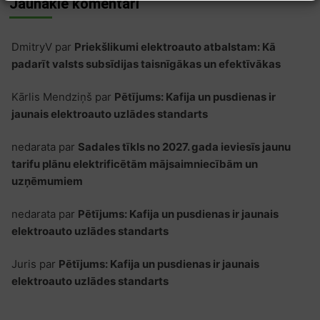
Jaunākie komentāri
DmitryV
par
Priekšlikumi elektroauto atbalstam: Kā
padarīt valsts subsīdijas taisnīgākas un efektīvākas
Kārlis Mendziņš
par
Pētījums: Kafija un pusdienas ir
jaunais elektroauto uzlādes standarts
nedarata
par
Sadales tīkls no 2027. gada ieviesīs jaunu
tarifu plānu elektrificētām mājsaimniecībām un
uzņēmumiem
nedarata
par
Pētījums: Kafija un pusdienas ir jaunais
elektroauto uzlādes standarts
Juris
par
Pētījums: Kafija un pusdienas ir jaunais
elektroauto uzlādes standarts