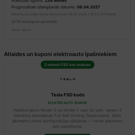
Atlikušais ilgums:
239 dienas
Prognozētais izbeigšanās datums:
06.04.2027
Balstīts uz vidējo tēriņa tempu kopš 18.05.2026 (~€123,787/dienā)
2036 iesniegumi apstrādāti
Avots: ekii.lv
Atlaides un kuponi elektroauto īpašniekiem
3 mēneši FSD bez maksas
Tesla FSD kods
ELEKTROAUTO IEGĀDE
Pasūtot jaunu Model 3 vai Model Y caur šo saiti, saņem 3
mēnešus bezmaksas Full Self-Driving (Supervised). Saite
jāizmanto pirms konfigurācijas sākšanas — nevar pievienot
pēc pasūtījuma.