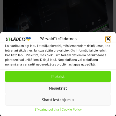
Pārvaldīt sīkdatnes
Lai varētu sniegt labu lietotāju pieredzi, mēs izmantojam risinājumus, kas
ietver arī sīkdatnes, lai uzglabātu un/vai piekļūtu informācijai pie ierīci,
kas lieto lapu. Piekrītot, mēs piekļūsim tādiem datiem kā pārlūkošanas
pieredzei vai unikāliem ID šajā lapā. Nepiekrišana vai piekrišanu
noņemšana var radīt neparedzētas problēmas lapas uzvedībā.
Piekrist
Nepiekrist
Skatīt iestatījumus
Sīkdatņu politika | Cookie Policy