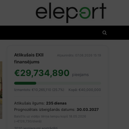
Atlikušais EKII
Atjaunināts: 07.08.2026 15:19
finansējums
€29,734,890
pieejams
Izmantots: €10,265,110 (25.7%)
Kopā: €40,000,000
Atlikušais ilgums:
235 dienas
Prognozētais izbeigšanās datums:
30.03.2027
Balstīts uz vidējo tēriņa tempu kopš 18.05.2026
(~€126,730/dienā)
2010 iesniegumi apstrādāti