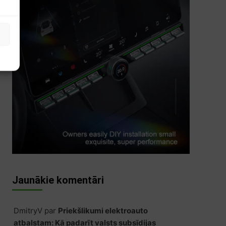
s
Jaunākie komentāri
DmitryV
par
Priekšlikumi elektroauto
atbalstam: Kā padarīt valsts subsīdijas