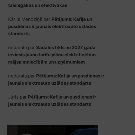
taisnīgākas un efektīvākas
Kārlis Mendziņš
par
Pētījums: Kafija un
pusdienas ir jaunais elektroauto uzlādes
standarts
nedarata
par
Sadales tīkls no 2027. gada
ieviesīs jaunu tarifu plānu elektrificētām
mājsaimniecībām un uzņēmumiem
nedarata
par
Pētījums: Kafija un pusdienas ir
jaunais elektroauto uzlādes standarts
Juris
par
Pētījums: Kafija un pusdienas ir
jaunais elektroauto uzlādes standarts