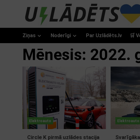
Skip
to
content
Ziņas
Noderīgi
Par Uzlādēts.lv
🛒 V
Mēnesis:
2022. 
Elektroauto
Elektroauto
Circle K pirmā uzlādes stacija
Svarīgāka