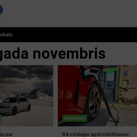
eikals
gada novembris
Dzīvesveids
is par
Kā veidojas apdrošināšanas