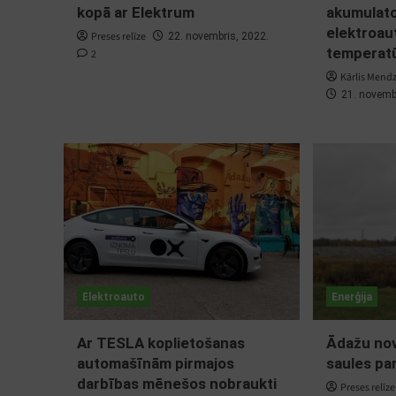
kopā ar Elektrum
akumulato
elektroau
Preses relīze
22. novembris, 2022.
temperat
2
Kārlis Mend
21. novemb
Elektroauto
Enerģija
Ar TESLA koplietošanas
Ādažu nov
automašīnām pirmajos
saules pa
darbības mēnešos nobraukti
Preses relīze