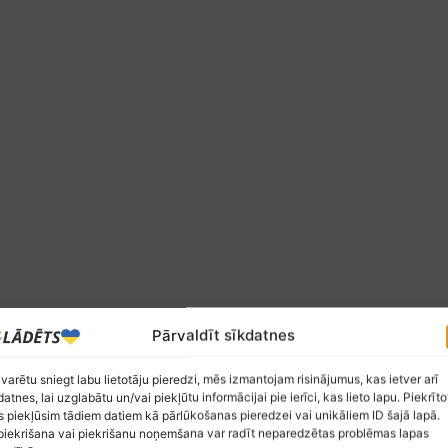
Pārvaldīt sīkdatnes
 varētu sniegt labu lietotāju pieredzi, mēs izmantojam risinājumus, kas ietver arī
datnes, lai uzglabātu un/vai piekļūtu informācijai pie ierīci, kas lieto lapu. Piekrīto
 piekļūsim tādiem datiem kā pārlūkošanas pieredzei vai unikāliem ID šajā lapā.
iekrišana vai piekrišanu noņemšana var radīt neparedzētas problēmas lapas