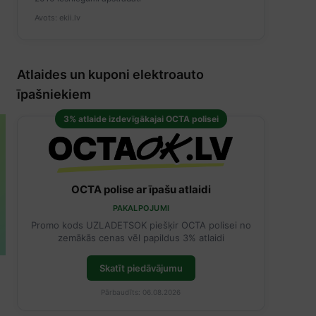
Avots: ekii.lv
Atlaides un kuponi elektroauto
īpašniekiem
3% atlaide izdevīgākajai OCTA polisei
OCTA polise ar īpašu atlaidi
PAKALPOJUMI
Promo kods UZLADETSOK piešķir OCTA polisei no
zemākās cenas vēl papildus 3% atlaidi
Skatīt piedāvājumu
Pārbaudīts: 06.08.2026