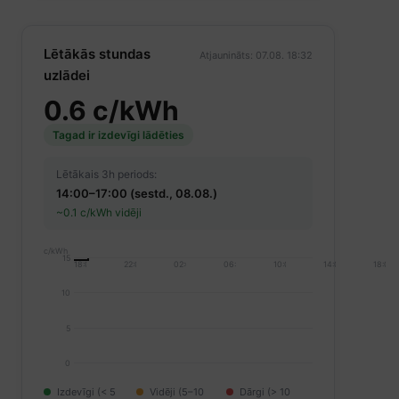
Lētākās stundas
Atjaunināts: 07.08. 18:32
uzlādei
0.6 c/kWh
Tagad ir izdevīgi lādēties
Lētākais 3h periods:
14:00–17:00 (sestd., 08.08.)
~0.1 c/kWh vidēji
c/kWh
15
18:00
22:00
02:00
06:00
10:00
14:00
18:00
10
5
0
Izdevīgi (< 5
Vidēji (5–10
Dārgi (> 10