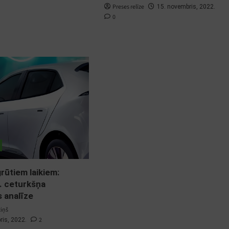
Preses relīze
15. novembris, 2022.
0
grūtiem laikiem:
3. ceturkšņa
s analīze
ziņš
2
ris, 2022.