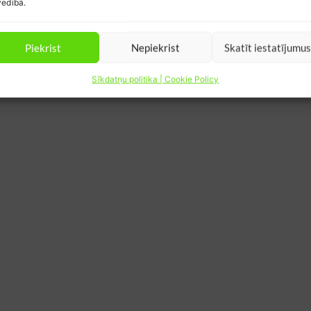
edībā.
Piekrist
Nepiekrist
Skatīt iestatījumu
Sīkdatņu politika | Cookie Policy