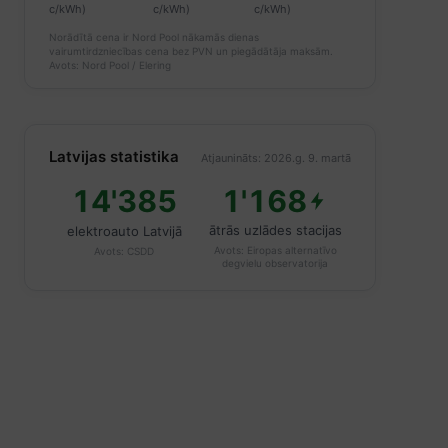
c/kWh)
c/kWh)
c/kWh)
Norādītā cena ir Nord Pool nākamās dienas
vairumtirdzniecības cena bez PVN un piegādātāja maksām.
Avots: Nord Pool / Elering
Latvijas statistika
Atjaunināts: 2026.g. 9. martā
14'385
1'168
ātrās uzlādes stacijas
elektroauto Latvijā
Avots:
Eiropas alternatīvo
Avots:
CSDD
degvielu observatorija