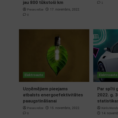
jau 800 tūkstoši km
1
Preses relīze
17. novembris, 2022.
0
Elektroauto
Elektroauto
Uzņēmējiem pieejams
Par spīti 
atbalsts energoefektivitātes
2022. g. 
paaugstināšanai
statistika
Preses relīze
Kārlis Mend
15. novembris, 2022.
0
14. novemb