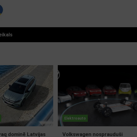
eikals
Elektroauto
aq dominē Latvijas
Volkswagen nosprauduši