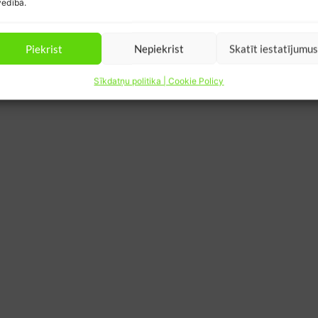
edībā.
Piekrist
Nepiekrist
Skatīt iestatījumu
Sīkdatņu politika | Cookie Policy