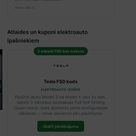
Avots: ekii.lv
Atlaides un kuponi elektroauto
īpašniekiem
3 mēneši FSD bez maksas
Tesla FSD kods
ELEKTROAUTO IEGĀDE
Pasūtot jaunu Model 3 vai Model Y caur šo saiti,
saņem 3 mēnešus bezmaksas Full Self-Driving
(Supervised). Saite jāizmanto pirms konfigurācijas
sākšanas — nevar pievienot pēc pasūtījuma.
Skatīt piedāvājumu