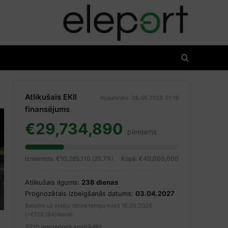
Atlikušais EKII
Atjaunināts: 08.08.2026 01:19
finansējums
€29,734,890
pieejams
Izmantots: €10,265,110 (25.7%)
Kopā: €40,000,000
Atlikušais ilgums:
238 dienas
Prognozētais izbeigšanās datums:
03.04.2027
Balstīts uz vidējo tēriņa tempu kopš 18.05.2026
(~€125,184/dienā)
2010 iesniegumi apstrādāti