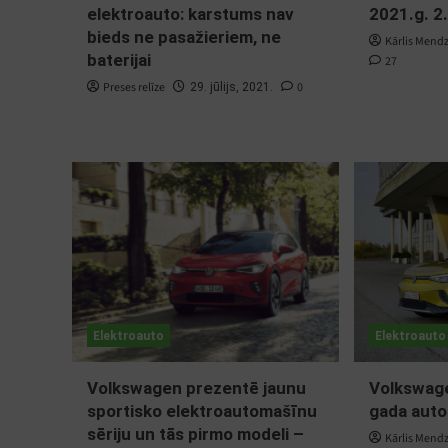
elektroauto: karstums nav
2021.g. 2.
bieds ne pasažieriem, ne
Kārlis Mend
baterijai
27
Preses relīze
0
29. jūlijs, 2021.
Elektroauto
Elektroauto
Volkswagen prezentē jaunu
Volkswage
sportisko elektroautomašīnu
gada auto
sēriju un tās pirmo modeli –
Kārlis Mend