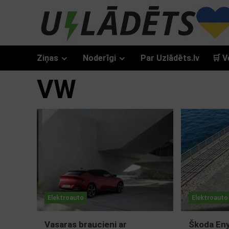
Skip
to
content
Ziņas
Noderīgi
Par Uzlādēts.lv
🛒 V
VW
Elektroauto
Elektroauto
Vasaras braucieni ar
Škoda Eny