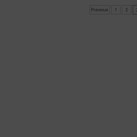
Ziņu
Previous
1
2
numerācija
pēc
lappusēm