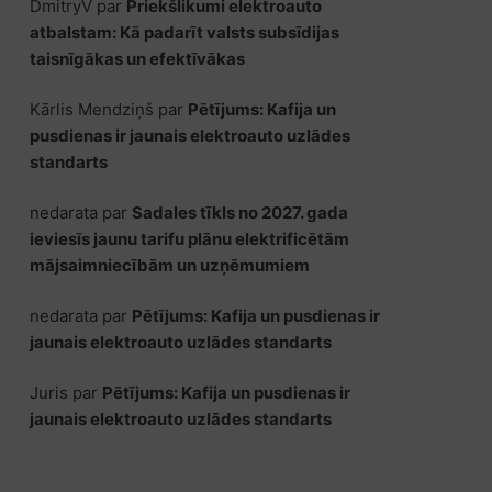
DmitryV
par
Priekšlikumi elektroauto
atbalstam: Kā padarīt valsts subsīdijas
taisnīgākas un efektīvākas
Kārlis Mendziņš
par
Pētījums: Kafija un
pusdienas ir jaunais elektroauto uzlādes
standarts
nedarata
par
Sadales tīkls no 2027. gada
ieviesīs jaunu tarifu plānu elektrificētām
mājsaimniecībām un uzņēmumiem
nedarata
par
Pētījums: Kafija un pusdienas ir
jaunais elektroauto uzlādes standarts
Juris
par
Pētījums: Kafija un pusdienas ir
jaunais elektroauto uzlādes standarts