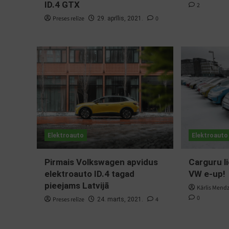
ID.4 GTX
2
Preses relīze
0
29. aprīlis, 2021.
Elektroauto
Elektroauto
Pirmais Volkswagen apvidus
Carguru li
elektroauto ID.4 tagad
VW e-up!
pieejams Latvijā
Kārlis Mend
0
Preses relīze
4
24. marts, 2021.