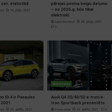
 cet. statistikā
pārejas posma beigu datumu
– no 2035.g. būs tikai
ziņš
16. jūlijs, 2021.
elektriski
Kārlis Mendziņš
28. jūnijs, 2021.
0
Elektroauto
n ID.4 ir Pasaules
Audi Q4 35/40/50 e-tron/e-
 2021
tron Sportback prezentēts
ziņš
Preses relīze
0
22. aprīlis, 2021.
16. aprīlis, 2021.