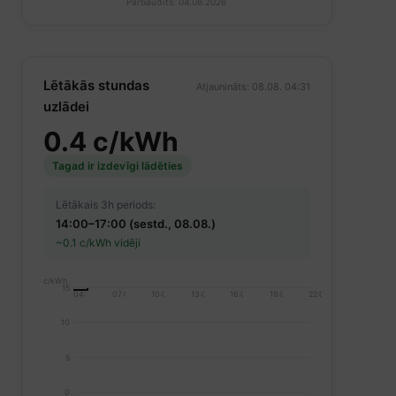
Pārbaudīts: 04.08.2026
Lētākās stundas
Atjaunināts: 08.08. 04:31
uzlādei
0.4 c/kWh
Tagad ir izdevīgi lādēties
Lētākais 3h periods:
14:00–17:00 (sestd., 08.08.)
~0.1 c/kWh vidēji
c/kWh
15
04:00
07:00
10:00
13:00
16:00
19:00
22:00
10
5
0