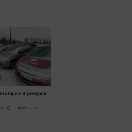
etotājiem ir pieejami
ziņš
11. marts, 2021.