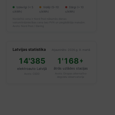
Izdevīgi (< 5
Vidēji (5–10
Dārgi (> 10
c/kWh)
c/kWh)
c/kWh)
Norādītā cena ir Nord Pool nākamās dienas
vairumtirdzniecības cena bez PVN un piegādātāja maksām.
Avots: Nord Pool / Elering
Latvijas statistika
Atjaunināts: 2026.g. 9. martā
14'385
1'168
ātrās uzlādes stacijas
elektroauto Latvijā
Avots:
Eiropas alternatīvo
Avots:
CSDD
degvielu observatorija