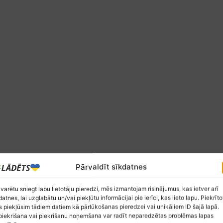
Pārvaldīt sīkdatnes
 varētu sniegt labu lietotāju pieredzi, mēs izmantojam risinājumus, kas ietver arī
datnes, lai uzglabātu un/vai piekļūtu informācijai pie ierīci, kas lieto lapu. Piekrīto
 piekļūsim tādiem datiem kā pārlūkošanas pieredzei vai unikāliem ID šajā lapā.
iekrišana vai piekrišanu noņemšana var radīt neparedzētas problēmas lapas