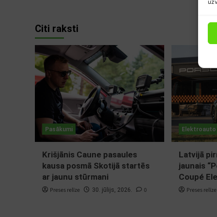
uzv
Citi raksti
Pasākumi
Elektroauto
Krišjānis Caune pasaules
Latvijā pi
kausa posmā Skotijā startēs
jaunais “
ar jaunu stūrmani
Coupé Ele
Preses relīze
0
Preses relīze
30. jūlijs, 2026.