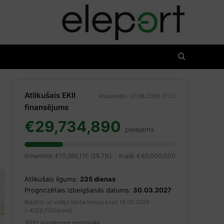
Atlikušais EKII
Atjaunināts: 07.08.2026 17:20
finansējums
€29,734,890
pieejams
Izmantots: €10,265,110 (25.7%)
Kopā: €40,000,000
Atlikušais ilgums:
235 dienas
Prognozētais izbeigšanās datums:
30.03.2027
Balstīts uz vidējo tēriņa tempu kopš 18.05.2026
(~€126,730/dienā)
2010 iesniegumi apstrādāti