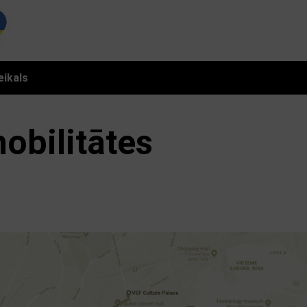
eikals
obilitātes