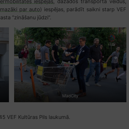
ermobilitātes iespējas
, dažādos transporta veidus,
mazāki par auto
) iespējas, parādīt saikni starp VEF
asta “zināšanu jūdzi”.
MadCity
45 VEF Kultūras Pils laukumā.