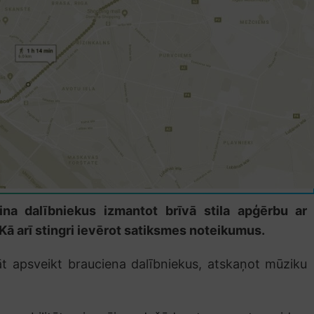
cina dalībniekus izmantot brīvā stila apģērbu ar
Kā arī stingri ievērot satiksmes noteikumus.
nāt apsveikt brauciena dalībniekus, atskaņot mūziku