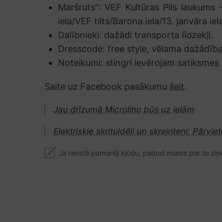
Maršruts”: VEF Kultūras Pils laukums 
iela/VEF tilts/Barona iela/13. janvāra i
Dalībnieki: dažādi transporta līdzekļi.
Dresscode: free style, vēlama dažādība 
Noteikumi: stingri ievērojam satiksmes
Saite uz Facebook pasākumu
šeit
.
Jau drīzumā Microlino būs uz ielām
Elektriskie skrituļdēļi un skrejriteņi: Pārvi
Ja rakstā pamanīji kļūdu, padod mums par to ziņ