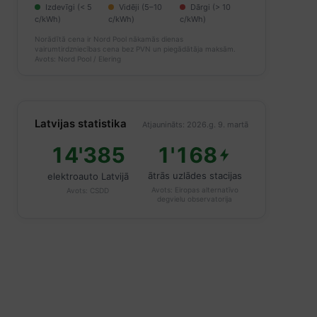
Izdevīgi (< 5
Vidēji (5–10
Dārgi (> 10
c/kWh)
c/kWh)
c/kWh)
Norādītā cena ir Nord Pool nākamās dienas
vairumtirdzniecības cena bez PVN un piegādātāja maksām.
Avots: Nord Pool / Elering
Latvijas statistika
Atjaunināts: 2026.g. 9. martā
14'385
1'168
ātrās uzlādes stacijas
elektroauto Latvijā
Avots:
Eiropas alternatīvo
Avots:
CSDD
degvielu observatorija