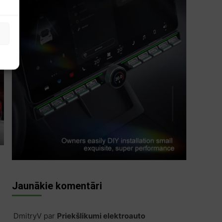
s
Jaunākie komentāri
DmitryV
par
Priekšlikumi elektroauto