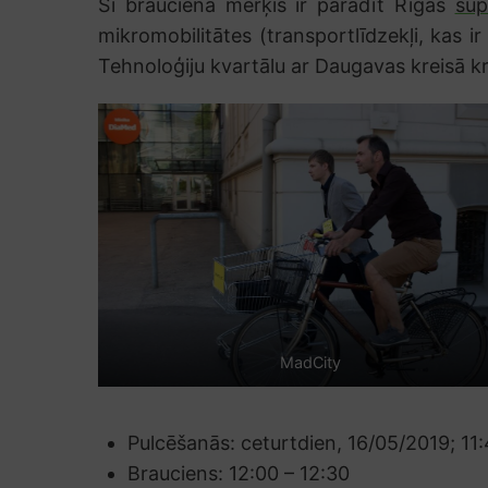
Šī brauciena mērķis ir parādīt Rīgas
sup
mikromobilitātes (transportlīdzekļi, kas ir
Tehnoloģiju kvartālu ar Daugavas kreisā kr
MadCity
Pulcēšanās: ceturtdien, 16/05/2019; 11:
Brauciens: 12:00 – 12:30