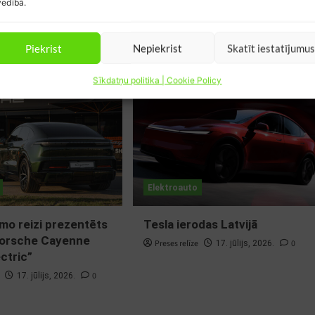
edībā.
Piekrist
Nepiekrist
Skatīt iestatījumu
Sīkdatņu politika | Cookie Policy
Elektroauto
rmo reizi prezentēts
Tesla ierodas Latvijā
Porsche Cayenne
Preses relīze
0
17. jūlijs, 2026.
ctric”
0
17. jūlijs, 2026.