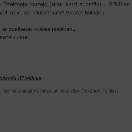
– Dzelzceļa muzejs (skat. karti augstāk) – Brīvības
ela/11. novembra krastmala/Uzvaras bulvāris.
ar dzeltenās krāsas piesitienu.
 noteikumus.
etošanās rEVolūcija
u, iezīmējot ačgārno tekstu un nospiežot
Ctrl+Enter
. Paldies!