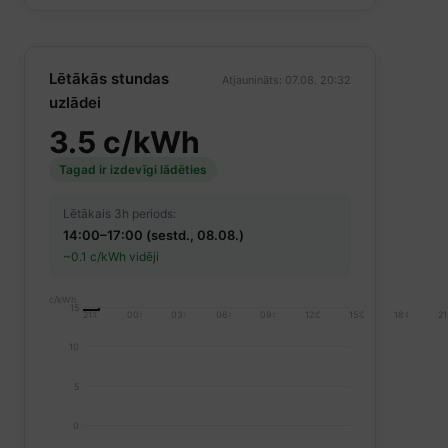
Lētākās stundas
Atjaunināts: 07.08. 20:32
uzlādei
3.5 c/kWh
Tagad ir izdevīgi lādēties
Lētākais 3h periods:
14:00–17:00 (sestd., 08.08.)
~0.1 c/kWh vidēji
c/kWh
15
21:00
00:00
03:00
06:00
09:00
12:00
15:00
18:00
21
10
5
0