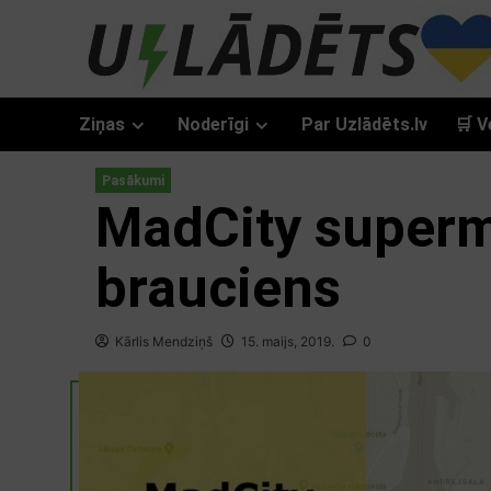
Skip
to
content
Ziņas
Noderīgi
Par Uzlādēts.lv
🛒 V
Pasākumi
MadCity superm
brauciens
Kārlis Mendziņš
15. maijs, 2019.
0