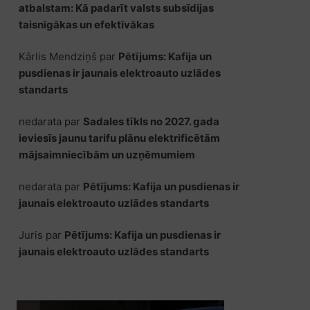
atbalstam: Kā padarīt valsts subsīdijas
taisnīgākas un efektīvākas
Kārlis Mendziņš
par
Pētījums: Kafija un
pusdienas ir jaunais elektroauto uzlādes
standarts
nedarata
par
Sadales tīkls no 2027. gada
ieviesīs jaunu tarifu plānu elektrificētām
mājsaimniecībām un uzņēmumiem
nedarata
par
Pētījums: Kafija un pusdienas ir
jaunais elektroauto uzlādes standarts
Juris
par
Pētījums: Kafija un pusdienas ir
jaunais elektroauto uzlādes standarts