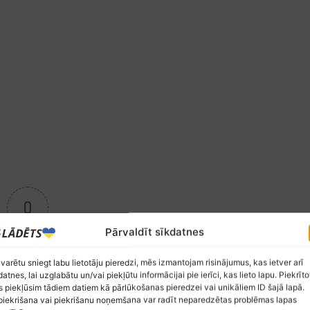
0
Pārvaldīt sīkdatnes
ksta novērtējums
 varētu sniegt labu lietotāju pieredzi, mēs izmantojam risinājumus, kas ietver arī
datnes, lai uzglabātu un/vai piekļūtu informācijai pie ierīci, kas lieto lapu. Piekrīto
 piekļūsim tādiem datiem kā pārlūkošanas pieredzei vai unikāliem ID šajā lapā.
iekrišana vai piekrišanu noņemšana var radīt neparedzētas problēmas lapas