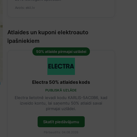
Avots: ekii.lv
Atlaides un kuponi elektroauto
īpašniekiem
50% atlaide pirmajai uzlādei
Electra 50% atlaides kods
PUBLISKĀ UZLĀDE
Electra lietotnē ievadi kodu KARLIS-5AC0B6, kad
izveido kontu, lai saņemtu 50% atlaidi savai
pirmajai uzlādei.
Skatīt piedāvājumu
Pārbaudīts: 04.08.2026