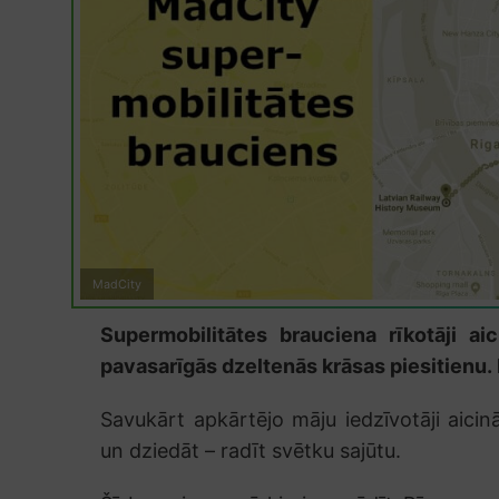
MadCity
Supermobilitātes brauciena rīkotāji ai
pavasarīgās dzeltenās krāsas piesitienu. 
Savukārt apkārtējo māju iedzīvotāji aici
un dziedāt – radīt svētku sajūtu.