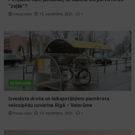
“zaļāk”?
Preses relīze
7
15. novembris, 2021.
Dzīvesveids
Izveidota droša un laikapstākļiem piemērota
velosipēdu novietne Rīgā – Velorūme
Preses relīze
1
13. novembris, 2021.