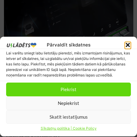
Pārvaldīt sīkdatnes
Lai varētu sniegt labu lietotāju pieredzi, mēs izmantojam risinājumus, kas
ietver arī sīkdatnes, lai uzglabātu un/vai piekļūtu informācijai pie ierīci,
kas lieto lapu. Piekrītot, mēs piekļūsim tādiem datiem kā pārlūkošanas
pieredzei vai unikāliem ID šajā lapā. Nepiekrišana vai piekrišanu
noņemšana var radīt neparedzētas problēmas lapas uzvedībā.
Piekrist
Nepiekrist
Skatīt iestatījumus
Sīkdatņu politika | Cookie Policy
Jaunākie komentāri