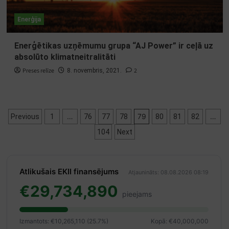
Enerģija
Enerģētikas uzņēmumu grupa “AJ Power” ir ceļā uz
absolūto klimatneitralitāti
Preses relīze
2
8. novembris, 2021.
Ziņu
…
79
…
Previous
1
76
77
78
80
81
82
numerācija
104
Next
pēc
lappusēm
Atlikušais EKII finansējums
Atjaunināts: 08.08.2026 08:19
€29,734,890
pieejams
Izmantots: €10,265,110 (25.7%)
Kopā: €40,000,000