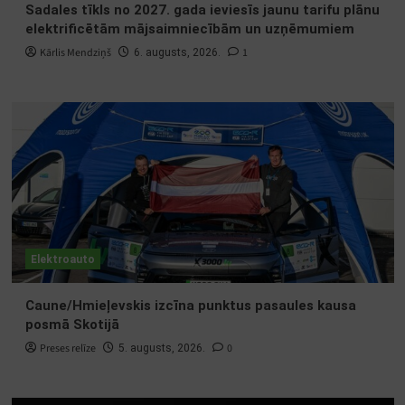
Sadales tīkls no 2027. gada ieviesīs jaunu tarifu plānu
elektrificētām mājsaimniecībām un uzņēmumiem
Kārlis Mendziņš
1
6. augusts, 2026.
Elektroauto
Caune/Hmieļevskis izcīna punktus pasaules kausa
posmā Skotijā
Preses relīze
0
5. augusts, 2026.