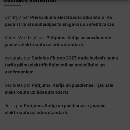
DmitryV
par
Priekšlikumi elektroauto atbalstam: Kā
padarīt valsts subsīdijas taisnīgākas un efektīvākas
Kārlis Mendziņš
par
Pētījums: Kafija un pusdienas ir
jaunais elektroauto uzlādes standarts
nedarata
par
Sadales tīkls no 2027. gada ieviesīs jaunu
tarifu plānu elektrificētām mājsaimniecībām un
uzņēmumiem
nedarata
par
Pētījums: Kafija un pusdienas ir jaunais
elektroauto uzlādes standarts
Juris
par
Pētījums: Kafija un pusdienas ir jaunais
elektroauto uzlādes standarts