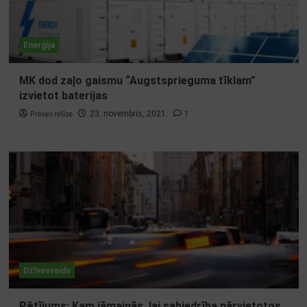
Enerģija
MK dod zaļo gaismu “Augstsprieguma tīklam”
izvietot baterijas
Preses relīze
7
23. novembris, 2021.
Dzīvesveids
Pētījums: Kam jāmainās, lai sabiedrība pārvietotos