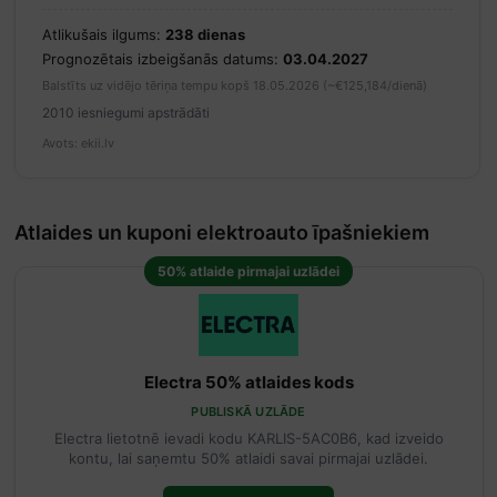
Atlikušais ilgums:
238 dienas
Prognozētais izbeigšanās datums:
03.04.2027
Balstīts uz vidējo tēriņa tempu kopš 18.05.2026 (~€125,184/dienā)
2010 iesniegumi apstrādāti
Avots: ekii.lv
Atlaides un kuponi elektroauto īpašniekiem
50% atlaide pirmajai uzlādei
Electra 50% atlaides kods
PUBLISKĀ UZLĀDE
Electra lietotnē ievadi kodu KARLIS-5AC0B6, kad izveido
kontu, lai saņemtu 50% atlaidi savai pirmajai uzlādei.