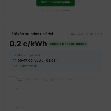
Skatīt piedāvājumu
Pārbaudīts: 04.08.2026
Lētākās stundas uzlādei
Atjaunināts: 08.08. 10:31
0.2 c/kWh
Tagad ir izdevīgi lādēties
Lētākais 3h periods:
14:00–17:00 (sestd., 08.08.)
~0.1 c/kWh vidēji
c/kWh
15
11:00
13:00
15:00
17:00
19:00
21:00
23:00
10
5
0