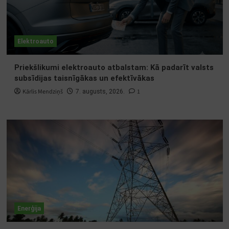
Elektroauto
Priekšlikumi elektroauto atbalstam: Kā padarīt valsts
subsīdijas taisnīgākas un efektīvākas
Kārlis Mendziņš
1
7. augusts, 2026.
Enerģija