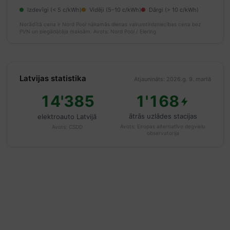
Izdevīgi (< 5 c/kWh)
Vidēji (5–10 c/kWh)
Dārgi (> 10 c/kWh)
Norādītā cena ir Nord Pool nākamās dienas vairumtirdzniecības cena bez
PVN un piegādātāja maksām.
Avots: Nord Pool / Elering
Latvijas statistika
Atjaunināts: 2026.g. 9. martā
14'385
1'168
ātrās uzlādes stacijas
elektroauto Latvijā
Avots:
Eiropas alternatīvo degvielu
Avots:
CSDD
observatorija