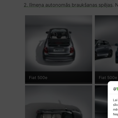
2. līmeņa autonomās braukšanas spējas
. 
Fiat 500e
Fiat 500e
Lai
sīk
mēs
Nep