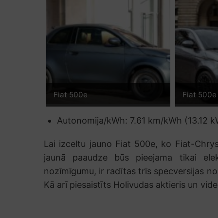
Fiat 500e
Fiat 500e
Autonomija/kWh: 7.61 km/kWh (13.12 
Lai izceltu jauno Fiat 500e, ko Fiat-Chrys
jaunā paaudze būs pieejama tikai elektr
nozīmīgumu, ir radītas trīs specversijas no
Kā arī piesaistīts Holivudas aktieris un vid