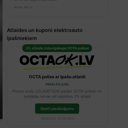
Avots: ekii.lv
Atlaides un kuponi elektroauto
īpašniekiem
3% atlaide izdevīgākajai OCTA polisei
OCTA polise ar īpašu atlaidi
PAKALPOJUMI
Promo kods UZLADETSOK piešķir OCTA polisei no
zemākās cenas vēl papildus 3% atlaidi
Skatīt piedāvājumu
Pārbaudīts: 06.08.2026