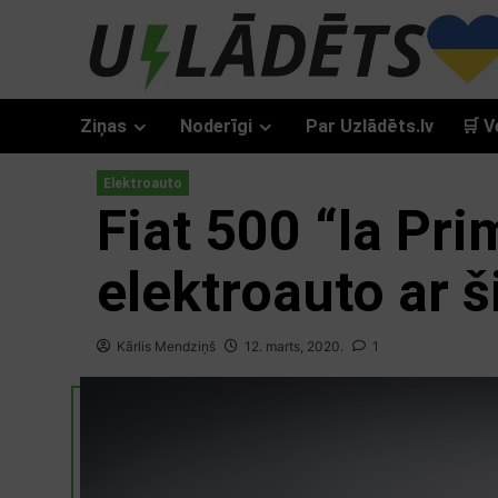
Skip
to
content
Ziņas
Noderīgi
Par Uzlādēts.lv
🛒 V
Elektroauto
Fiat 500 “la Pri
elektroauto ar š
Kārlis Mendziņš
12. marts, 2020.
1