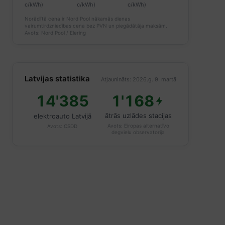
c/kWh)
c/kWh)
c/kWh)
Norādītā cena ir Nord Pool nākamās dienas
vairumtirdzniecības cena bez PVN un piegādātāja maksām.
Avots: Nord Pool / Elering
Latvijas statistika
Atjaunināts: 2026.g. 9. martā
14'385
1'168
ātrās uzlādes stacijas
elektroauto Latvijā
Avots:
Eiropas alternatīvo
Avots:
CSDD
degvielu observatorija