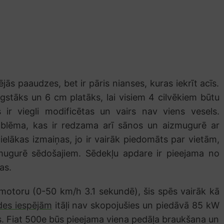
jās paaudzes, bet ir pāris nianses, kuras iekrīt acīs.
ugstāks un 6 cm platāks, lai visiem 4 cilvēkiem būtu
ir viegli modificētas un vairs nav viens vesels.
mblēma, kas ir redzama arī sānos un aizmugurē ar
 lielākas izmaiņas, jo ir vairāk piedomāts par vietām,
mugurē sēdošajiem. Sēdekļu apdare ir pieejama no
as.
toru (0-50 km/h 3.1 sekundē), šis spēs vairāk kā
des iespējām
itāļi nav skopojušies un piedāvā 85 kW
s. Fiat 500e būs pieejama viena pedāļa braukšana un