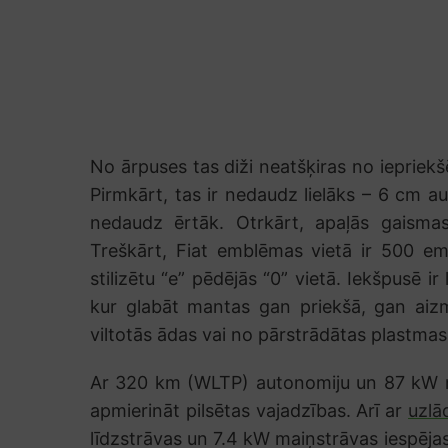
No ārpuses tas diži neatšķiras no iepriekšē
Pirmkārt, tas ir nedaudz lielāks – 6 cm a
nedaudz ērtāk. Otrkārt, apaļās gaismas 
Treškārt, Fiat emblēmas vietā ir 500 e
stilizētu “e” pēdējās “0” vietā. Iekšpusē ir
kur glabāt mantas gan priekšā, gan aiz
viltotās ādas vai no pārstrādātas plastmas
Ar 320 km (WLTP) autonomiju un 87 kW mo
apmierināt pilsētas vajadzības. Arī ar
uzlā
līdzstrāvas un 7.4 kW maiņstrāvas iespēja