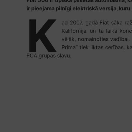
Fiat 500 ir tipiska pilsētas automašīna, k
ir pieejama pilnīgi elektriskā versija, kuru
K
ad 2007. gadā Fiat sāka ražo
Kalifornijai un tā laika ko
vēlāk, nomainoties vadībai, 
Prima” tiek liktas cerības, k
FCA grupas slavu.