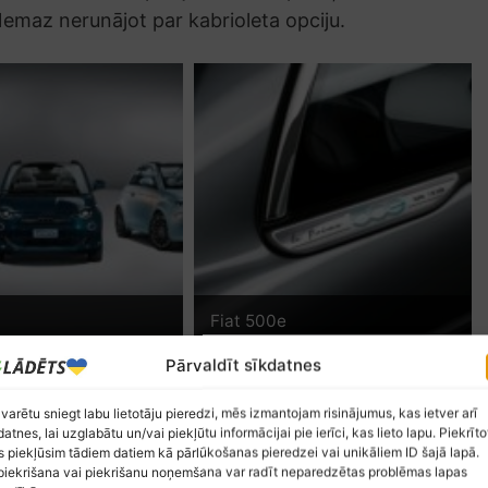
Nemaz nerunājot par kabrioleta opciju.
Fiat 500e
Pārvaldīt sīkdatnes
 varētu sniegt labu lietotāju pieredzi, mēs izmantojam risinājumus, kas ietver arī
datnes, lai uzglabātu un/vai piekļūtu informācijai pie ierīci, kas lieto lapu. Piekrīto
 piekļūsim tādiem datiem kā pārlūkošanas pieredzei vai unikāliem ID šajā lapā.
iekrišana vai piekrišanu noņemšana var radīt neparedzētas problēmas lapas