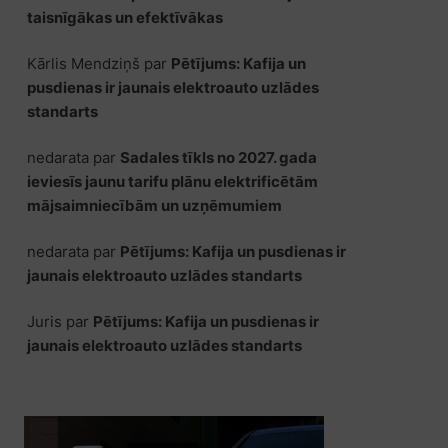
taisnīgākas un efektīvākas
Kārlis Mendziņš
par
Pētījums: Kafija un
pusdienas ir jaunais elektroauto uzlādes
standarts
nedarata
par
Sadales tīkls no 2027. gada
ieviesīs jaunu tarifu plānu elektrificētām
mājsaimniecībām un uzņēmumiem
nedarata
par
Pētījums: Kafija un pusdienas ir
jaunais elektroauto uzlādes standarts
Juris
par
Pētījums: Kafija un pusdienas ir
jaunais elektroauto uzlādes standarts