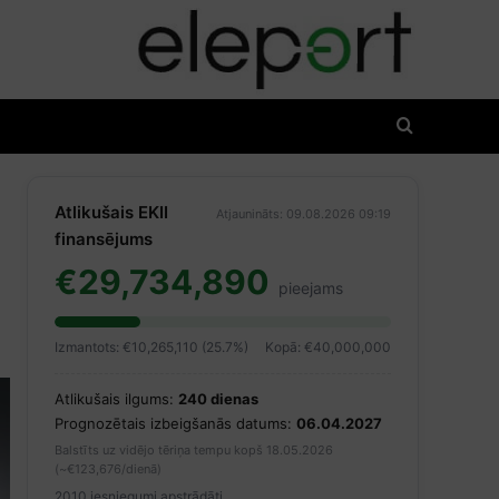
Atlikušais EKII
Atjaunināts: 09.08.2026 09:19
finansējums
€29,734,890
pieejams
Izmantots: €10,265,110 (25.7%)
Kopā: €40,000,000
Atlikušais ilgums:
240 dienas
Prognozētais izbeigšanās datums:
06.04.2027
Balstīts uz vidējo tēriņa tempu kopš 18.05.2026
(~€123,676/dienā)
2010 iesniegumi apstrādāti