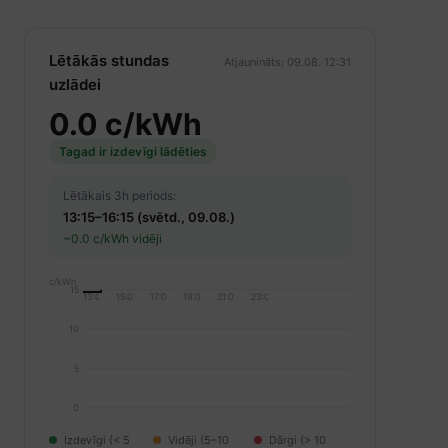
Lētākās stundas
Atjaunināts: 09.08. 12:31
uzlādei
0.0 c/kWh
Tagad ir izdevīgi lādēties
Lētākais 3h periods:
13:15–16:15 (svētd., 09.08.)
~0.0 c/kWh vidēji
c/kWh
15
13:00
15:00
17:00
19:00
21:00
23:00
10
5
0
Izdevīgi (< 5
Vidēji (5–10
Dārgi (> 10