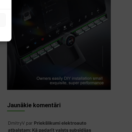
s
Jaunākie komentāri
DmitryV
par
Priekšlikumi elektroauto
atbalstam: Kā padarīt valsts subsīdijas