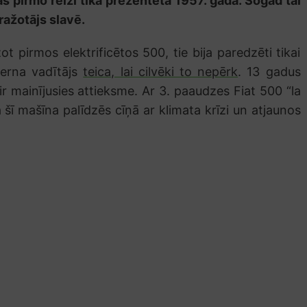
as pirmo reizi tika prezentēta 1957. gadā. Šogad tai
 ražotājs slavē.
t pirmos elektrificētos 500, tie bija paredzēti tikai
ncerna vadītājs
teica, lai cilvēki to nepērk
. 13 gadus
ir mainījusies attieksme. Ar 3. paaudzes Fiat 500 “la
a šī mašīna palīdzēs cīņā ar klimata krīzi un atjaunos