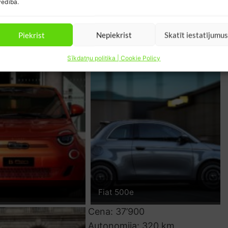
edībā.
Piekrist
Nepiekrist
Skatīt iestatījumu
Fiat 500e
Sīkdatņu politika | Cookie Policy
Fiat 500e
Cena: 37’900
Autonomija: 320 km