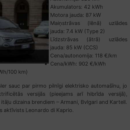
Akumulators: 42 kWh
Motora jauda: 87 kW
Maiņstrāvas (lēnā) uzlādes
jauda: 7.4 kW (Type 2)
Līdzstrāvas (ātrā) uzlādes
jauda: 85 kW (CCS)
Cena/autonomija: 118 €/km
Cena/kWh: 902 €/kWh
kWh/100 km)
ler sauc par pirmo pilnīgi elektrisko automašīnu, jo
ificētās versijās (pieejams arī hibrīda versijā),
 itāļu dizaina brendiem – Armani, Bvlgari and Kartell.
es aktīvists Leonardo di Kaprio.