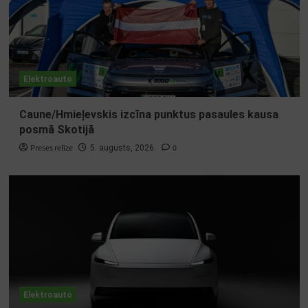
Elektroauto
Caune/Hmieļevskis izcīna punktus pasaules kausa
posmā Skotijā
Preses relīze
0
5. augusts, 2026.
Elektroauto