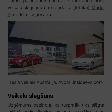
Tomēr paziņojums nāca ar ziņām par fizisko
veikalu slēgšanu un standarta (lētākā)
Model
3
modeļa izziņošanu.
Tesla veikals Austrālijā. Avots: insideevs.com
Veikalu slēgšana
Uzņēmums paziņoja, ka turpmāk tiks slēgta