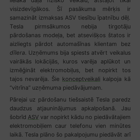
lielākā daļa fizisko veikalu, atstājot tikai
visizdevīgākos. Šī pasākuma mērķis ir
samazināt izmaksas ASV tiesību īpatnību dēļ.
Tesla pirmsākumos nebija tirgotāju
pārdošanas modeļa, bet atsevišķos štatos ir
aizliegts pārdot automašīnas klientam bez
dīlera
. Uzņēmums bija spiests atvērt veikalus
vairākās lokācijās, kuros varēja aplūkot un
izmēģināt elektromobiļus, bet nopirkt tos
tajos nevarēja. Šie
konceptveikali
kalpoja kā
“vitrīna” uzņēmuma piedāvājumam.
Pārejai uz pārdošanu tiešsaistē Tesla paredz
daudzus atjauninājumus apkalpošanā. Jau
šobrīd
ASV
var nopirkt kādu no piedāvātajiem
elektromobiļiem caur telefonu vien minūtes
laikā. Tesla plāno šo pakalpojumu piedāvāt arī