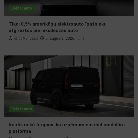
Elektroauto
Tikai 0,5% amerikāņu elektroauto īpašnieku
atgrieztos pie iekšdedzes auto
Kārlis Mendziņš
0
5. augusts, 2026.
Elektroauto
Vairāk nekā furgons: ko uzņēmumiem dod modulāra
platforma