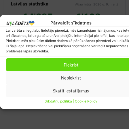
Latvijas statistika
Atjaunināts: 2026.g. 9. martā
14'385
1'168
Pārvaldīt sīkdatnes
ātrās uzlādes stacijas
elektroauto Latvijā
Lai varētu sniegt labu lietotāju pieredzi, mēs izmantojam risinājumus, kas iet
Avots:
Eiropas alternatīvo degvielu
Avots:
CSDD
observatorija
arī sīkdatnes, lai uzglabātu un/vai piekļūtu informācijai pie ierīci, kas lieto lap
Piekrītot, mēs piekļūsim tādiem datiem kā pārlūkošanas pieredzei vai unikāl
ID šajā lapā. Nepiekrišana vai piekrišanu noņemšana var radīt neparedzētas
problēmas lapas uzvedībā.
Piekrist
Nepiekrist
Skatīt iestatījumus
Sīkdatņu politika | Cookie Policy