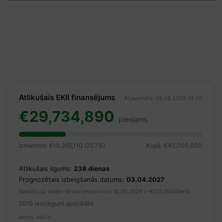
Atlikušais EKII finansējums
Atjaunināts: 08.08.2026 14:20
€29,734,890
pieejams
Izmantots: €10,265,110 (25.7%)
Kopā: €40,000,000
Atlikušais ilgums:
238 dienas
Prognozētais izbeigšanās datums:
03.04.2027
Balstīts uz vidējo tēriņa tempu kopš 18.05.2026 (~€125,184/dienā)
2010 iesniegumi apstrādāti
Avots: ekii.lv