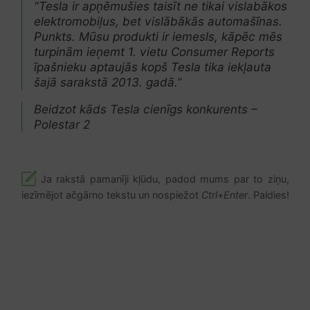
“Tesla ir apņēmušies taisīt ne tikai vislabākos
elektromobiļus, bet vislābākās automašīnas.
Punkts. Mūsu produkti ir iemesls, kāpēc mēs
turpinām ieņemt 1. vietu Consumer Reports
īpašnieku aptaujās kopš Tesla tika iekļauta
šajā sarakstā 2013. gadā.”
Beidzot kāds Tesla cienīgs konkurents –
Polestar 2
Ja rakstā pamanīji kļūdu, padod mums par to ziņu,
iezīmējot ačgārno tekstu un nospiežot
Ctrl+Enter
. Paldies!