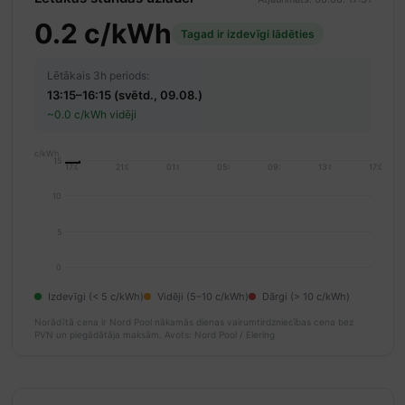
0.2 c/kWh
Tagad ir izdevīgi lādēties
Lētākais 3h periods:
13:15–16:15 (svētd., 09.08.)
~0.0 c/kWh vidēji
c/kWh
15
17:00
21:00
01:00
05:00
09:00
13:00
17:00
10
5
0
Izdevīgi (< 5 c/kWh)
Vidēji (5–10 c/kWh)
Dārgi (> 10 c/kWh)
Norādītā cena ir Nord Pool nākamās dienas vairumtirdzniecības cena bez
PVN un piegādātāja maksām.
Avots: Nord Pool / Elering