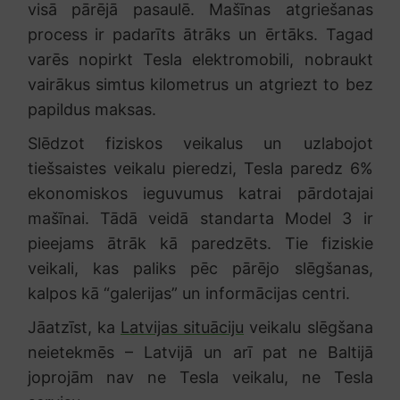
visā pārējā pasaulē. Mašīnas atgriešanas
process ir padarīts ātrāks un ērtāks. Tagad
varēs nopirkt Tesla elektromobili, nobraukt
vairākus simtus kilometrus un atgriezt to bez
papildus maksas.
Slēdzot fiziskos veikalus un uzlabojot
tiešsaistes veikalu pieredzi, Tesla paredz 6%
ekonomiskos ieguvumus katrai pārdotajai
mašīnai. Tādā veidā standarta Model 3 ir
pieejams ātrāk kā paredzēts. Tie fiziskie
veikali, kas paliks pēc pārējo slēgšanas,
kalpos kā “galerijas” un informācijas centri.
Jāatzīst, ka
Latvijas situāciju
veikalu slēgšana
neietekmēs – Latvijā un arī pat ne Baltijā
joprojām nav ne Tesla veikalu, ne Tesla