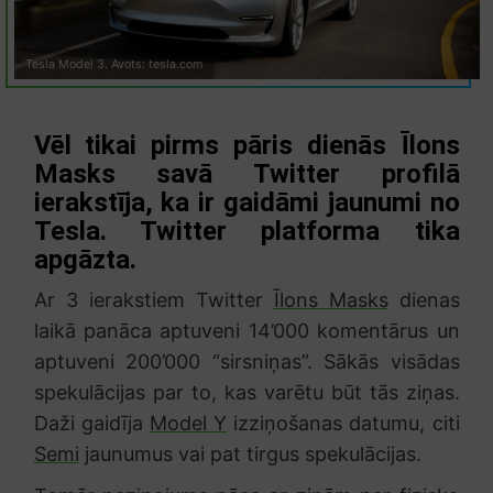
Tesla Model 3. Avots: tesla.com
Vēl tikai pirms pāris dienās Īlons
Masks savā Twitter profilā
ierakstīja, ka ir gaidāmi jaunumi no
Tesla. Twitter platforma tika
apgāzta.
Ar 3 ierakstiem Twitter
Īlons Masks
dienas
laikā panāca aptuveni 14’000 komentārus un
aptuveni 200’000 “sirsniņas”. Sākās visādas
spekulācijas par to, kas varētu būt tās ziņas.
Daži gaidīja
Model Y
izziņošanas datumu, citi
Semi
jaunumus vai pat tirgus spekulācijas.