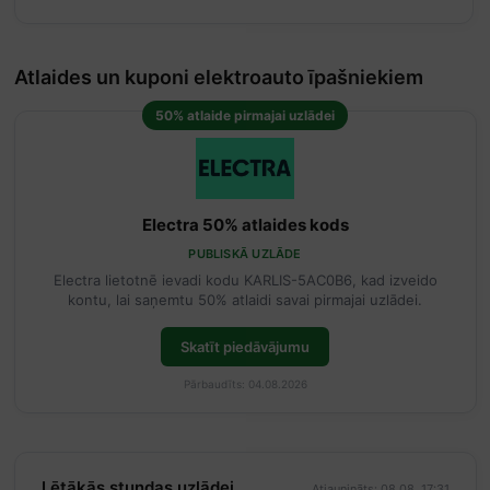
Atlaides un kuponi elektroauto īpašniekiem
50% atlaide pirmajai uzlādei
Electra 50% atlaides kods
PUBLISKĀ UZLĀDE
Electra lietotnē ievadi kodu KARLIS-5AC0B6, kad izveido
kontu, lai saņemtu 50% atlaidi savai pirmajai uzlādei.
Skatīt piedāvājumu
Pārbaudīts: 04.08.2026
Lētākās stundas uzlādei
Atjaunināts: 08.08. 17:31