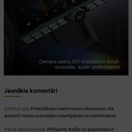
Jaunākie komentāri
DmitryV
par
Priekšlikumi elektroauto atbalstam: Kā
padarīt valsts subsīdijas taisnīgākas un efektīvākas
Kārlis Mendziņš
par
Pētījums: Kafija un pusdienas ir