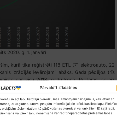
ts 2020. g. 1. janvārī
 šim
, kurā tika reģistrēti 118 ETL (71 elektroauto, 22
nis izrādījās ievērojami labāks. Gada pēdējos trīs
 vairāk par visu 2018. gadu kopā. Protams, šoreiz
ir saprotams iemesls. Ir jāsaprot, ka jebkas, kas
Pārvaldīt sīkdatnes
jāreģistrē. Tātad arī velosipēdi ar jaudīgāku motoru
 varētu sniegt labu lietotāju pieredzi, mēs izmantojam risinājumus, kas ietver arī
mopēdu
iegādes cena ir ļoti konkurējoša, to izmaksas
datnes, lai uzglabātu un/vai piekļūtu informācijai pie ierīci, kas lieto lapu. Piekrīto
), autonomija ar vienu uzlādi ir apmierinoša un to
 piekļūsim tādiem datiem kā pārlūkošanas pieredzei vai unikāliem ID šajā lapā.
iekrišana vai piekrišanu noņemšana var radīt neparedzētas problēmas lapas
n lādē mājās/darbā.