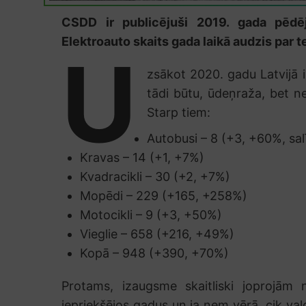
CSDD ir publicējuši 2019. gada pēdējā
Elektroauto skaits gada laikā audzis par 
U
zsākot 2020. gadu Latvijā ir 
tādi būtu, ūdeņraža, bet ne
Starp tiem:
Autobusi – 8 (+3, +60%, salī
Kravas – 14 (+1, +7%)
Kvadracikli – 30 (+2, +7%)
Mopēdi – 229 (+165, +258%)
Motocikli – 9 (+3, +50%)
Vieglie – 658 (+216, +49%)
Kopā – 948 (+390, +70%)
Protams, izaugsme skaitliski joprojām 
iepriekšējos gadus un ja ņem vērā, cik val