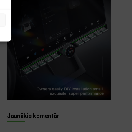
s
Jaunākie komentāri