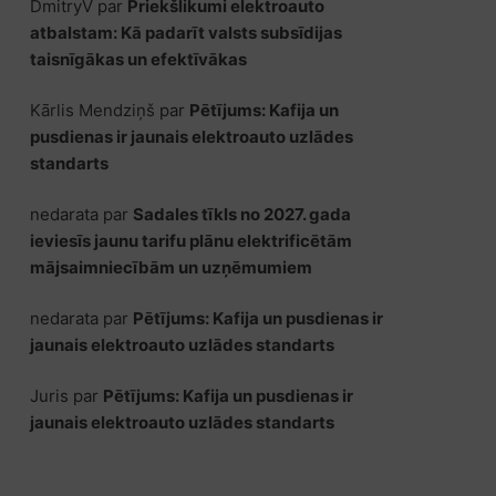
DmitryV
par
Priekšlikumi elektroauto
atbalstam: Kā padarīt valsts subsīdijas
taisnīgākas un efektīvākas
Kārlis Mendziņš
par
Pētījums: Kafija un
pusdienas ir jaunais elektroauto uzlādes
standarts
nedarata
par
Sadales tīkls no 2027. gada
ieviesīs jaunu tarifu plānu elektrificētām
mājsaimniecībām un uzņēmumiem
nedarata
par
Pētījums: Kafija un pusdienas ir
jaunais elektroauto uzlādes standarts
Juris
par
Pētījums: Kafija un pusdienas ir
jaunais elektroauto uzlādes standarts