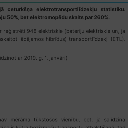
 ceturkšņa elektrotransportlīdzekļu statistiku.
teju 50%, bet elektromopēdu skaits par 260%.
reģistrēti 948 elektriskie (bateriju elektriskie un, ja
skaitot lādējamos hibrīdus) transportlīdzekļi (ETL).
dzinot ar 2019. g. 1. janvāri)
nav mērāma tūkstošos vienību, bet, ja salīdzina
dība ir kūtra
bezizmešu transportu
atbalstīšanā, tad