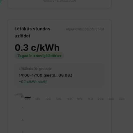
Pārbaudīts: 04.08.2026
Lētākās stundas
Atjaunināts: 08.08. 05:31
uzlādei
0.3 c/kWh
Tagad ir izdevīgi lādēties
Lētākais 3h periods:
14:00–17:00 (sestd., 08.08.)
~0.1 c/kWh vidēji
c/kWh
15
06:00
08:00
10:00
12:00
14:00
16:00
18:00
20:00
22:00
00:00
10
5
0