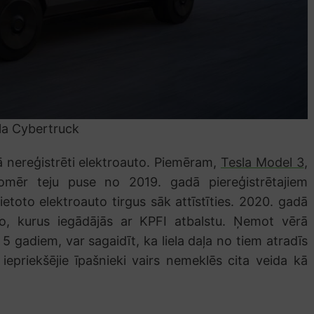
la Cybertruck
ijā nereģistrēti elektroauto. Piemēram,
Tesla Model 3
,
r teju puse no 2019. gadā piereģistrētajiem
lietoto elektroauto tirgus sāk attīstīties. 2020. gadā
to, kurus iegādājās ar KPFI atbalstu. Ņemot vērā
5 gadiem, var sagaidīt, ka liela daļa no tiem atradīs
iepriekšējie īpašnieki vairs nemeklēs cita veida kā