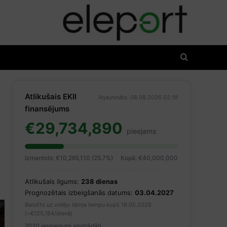
Atlikušais EKII
Atjaunināts: 08.08.2026 02:19
finansējums
€29,734,890
pieejams
Izmantots: €10,265,110 (25.7%)
Kopā: €40,000,000
Atlikušais ilgums:
238 dienas
Prognozētais izbeigšanās datums:
03.04.2027
Balstīts uz vidējo tēriņa tempu kopš 18.05.2026
(~€125,184/dienā)
2010 iesniegumi apstrādāti