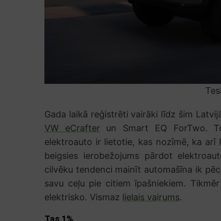
Tes
Gada laikā reģistrēti vairāki līdz šim Latv
VW eCrafter
un Smart EQ ForTwo. Tomē
elektroauto ir lietotie, kas nozīmē, ka arī 
beigsies ierobežojums pārdot elektroau
cilvēku tendenci mainīt automašīna ik pēc 
savu ceļu pie citiem īpašniekiem. Tikmēr 
elektrisko. Vismaz
lielais vairums
.
Tas 1%