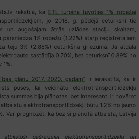
ts.lv rakstīja, ka
ETL turpina tuvoties 1% robežai
ansportlīdzekļiem, jo 2018. g. pēdējā ceturksnī tie
iem un augošajam
ātrās uzlādes staciju skaitam
,
mā pārsniedza 1% robežu (1.22%) starp reģistrētajiem
dza teju 3% (2.88%) ceturkšņa griezumā. Ja atdala
 elektroauto sastādīja 0.70%, bet ceturksnī 0.89% no
v 1%.
stības plānu 2017.-2020. gadam”
ir ierakstīts, ka ir
sts puses, lai veicinātu elektrotransportlīdzekļu
lsta summas bija plānotas, bet interesanti ir novērot
atbalstu elektrotransportlīdzekļi būtu 1.2% no jauno
%. Var prognozēt, ka bez šī plānotā atbalsta, Latvija
atbilstoši pašreizējai elektrotransportlīdzekļu un