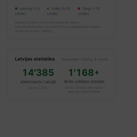
Izdevīgi (< 5
Vidēji (5–10
Dārgi (> 10
c/kWh)
c/kWh)
c/kWh)
Norādītā cena ir Nord Pool nākamās dienas
vairumtirdzniecības cena bez PVN un piegādātāja maksām.
Avots: Nord Pool / Elering
Latvijas statistika
Atjaunināts: 2026.g. 9. martā
14'385
1'168
ātrās uzlādes stacijas
elektroauto Latvijā
Avots:
Eiropas alternatīvo
Avots:
CSDD
degvielu observatorija