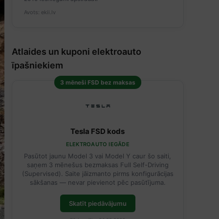
Avots: ekii.lv
Atlaides un kuponi elektroauto
īpašniekiem
3 mēneši FSD bez maksas
Tesla FSD kods
ELEKTROAUTO IEGĀDE
Pasūtot jaunu Model 3 vai Model Y caur šo saiti,
saņem 3 mēnešus bezmaksas Full Self-Driving
(Supervised). Saite jāizmanto pirms konfigurācijas
sākšanas — nevar pievienot pēc pasūtījuma.
Skatīt piedāvājumu