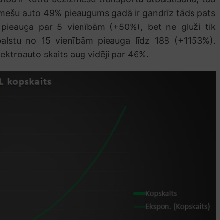
zmešu auto 49% pieaugums gadā ir gandrīz tāds pats
 pieauga par 5 vienībām (+50%), bet ne gluži tik
balstu no 15 vienībām pieauga līdz 188 (+1153%).
lektroauto skaits aug vidēji par 46%.