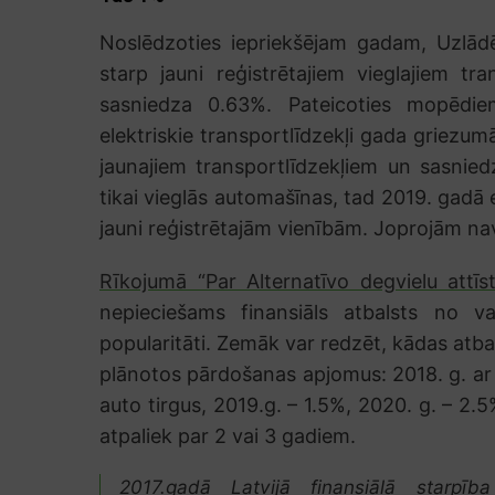
Noslēdzoties iepriekšējam gadam, Uzlādē
starp jauni reģistrētajiem vieglajiem tr
sasniedza 0.63%. Pateicoties mopēd
elektriskie transportlīdzekļi gada griezu
jaunajiem transportlīdzekļiem un sasnie
tikai vieglās automašīnas, tad 2019. gadā
jauni reģistrētajām vienībām. Joprojām na
Rīkojumā “Par Alternatīvo degvielu attī
nepieciešams finansiāls atbalsts no val
popularitāti. Zemāk var redzēt, kādas atba
plānotos pārdošanas apjomus: 2018. g. ar 
auto tirgus, 2019.g. – 1.5%, 2020. g. – 2.5
atpaliek par 2 vai 3 gadiem.
2017.gadā Latvijā finansiālā starpība 